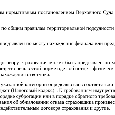
нормативным постановлением Верховного Суда РК 
 по общим правилам территориальной подсудности 
едъявлен по месту нахождения филиала или предст
овору страхования может быть предъявлен по ме
ет, что речь в этой норме идет об истце – физичес
 нахождения ответчика.
указанной категории определяются в соответствии 
джет (Налоговый кодекс)". К требованиям имуществ
порядке суброгации или в порядке обратного требов
вания об обжаловании отказа страховщика произвес
недействительным договора страхования и другие.