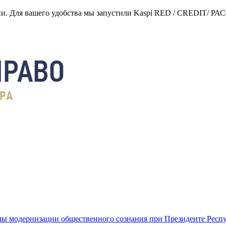
нии. Для вашего удобства мы запустили Kaspi RED / CREDIT/ Р
ы модернизации общественного сознания при Президенте Респ