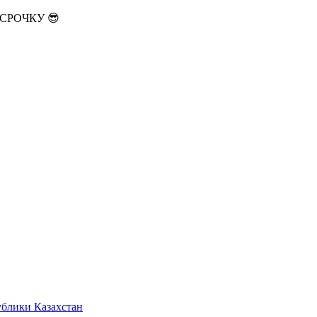
АССРОЧКУ 😎
ублики Казахстан