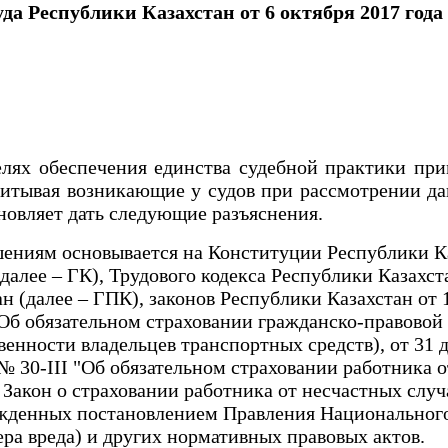
а Республики Казахстан от 6 октября 2017 года
х обеспечения единства судебной практики прим
читывая возникающие у судов при рассмотрении да
новляет дать следующие разъяснения.
ениям основывается на Конституции Республики Каз
далее – ГК), Трудового кодекса Республики Казахста
 (далее – ГПК), законов Республики Казахстан от 1
 "Об обязательном страховании гражданско-правово
твенности владельцев транспортных средств), от 31
а № 30-III "Об обязательном страховании работника
 Закон о страховании работника от несчастных случ
жденных постановлением Правления Национального 
ера вреда) и других нормативных правовых актов.