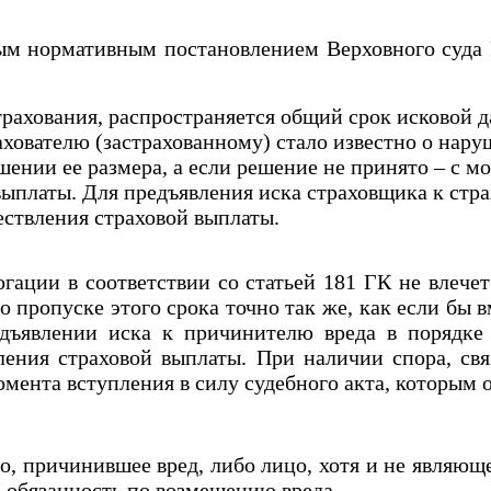
нормативным постановлением Верховного суда РК 
рахования, распространяется общий срок исковой дав
хователю (застрахованному) стало известно о нару
ении ее размера, а если решение не принято – с м
ыплаты. Для предъявления иска страховщика к стра
ествления страховой выплаты.
ии в соответствии со статьей 181 ГК не влечет 
 пропуске этого срока точно так же, как если бы 
дъявлении иска к причинителю вреда в порядке
вления страховой выплаты. При наличии спора, св
омента вступления в силу судебного акта, которым о
причинившее вред, либо лицо, хотя и не являюще
 обязанность по возмещению вреда.