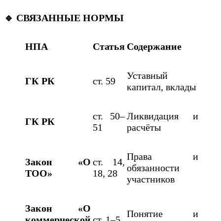
🔹 СВЯЗАННЫЕ НОРМЫ
НПА
Статья
Содержание
Уставный
ГК РК
ст. 59
капитал, вклады
ст. 50–
Ликвидация и
ГК РК
51
расчёты
Права и
Закон «О
ст. 14,
обязанности
ТОО»
18, 28
участников
Закон «О
Понятие и
коммерческой
ст. 1–5