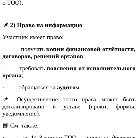
о ТОО).
📌 2) Право на информацию
Участник имеет право:
·
получать
копии финансовой отчётности,
договоров, решений органов
;
·
требовать
пояснения от исполнительного
органа
;
·
обращаться за
аудитом
.
📌 Осуществление этого права может быть
детализировано в уставе (сроки, формы,
уведомления).
📘 См. также:
·
ст. 14 Закона о ТОО —
право на доступ к