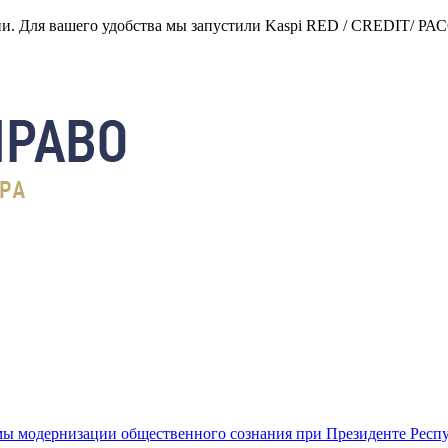
нии. Для вашего удобства мы запустили Kaspi RED / CREDIT/ Р
ы модернизации общественного сознания при Президенте Респ