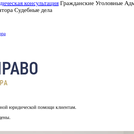
ическая консультация
Гражданские Уголовные Ад
нтора Судебные дела
ора
ьной юридической помощи клиентам.
щены.