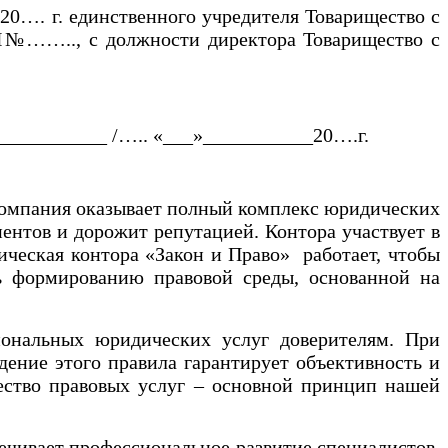
20…. г. единственного учредителя Товарищество с
Н№…….., с должности директора Товарищество с
_________ /….. «___»___________20….г. ‍
омпания оказывает полный комплекс юридических
нтов и дорожит репутацией. Контора участвует в
ическая контора «Закон и Право» работает, чтобы
ть формированию правовой среды, основанной на
ональных юридических услуг доверителям. При
ение этого правила гарантирует объективность и
чество правовых услуг – основной принцип нашей
ечивает профессиональное развитие специалистов.