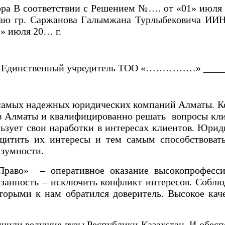
ра В соответствии с Решением №…. от «01» июля 
ждаю гр. Саржанова Галымжана Турлыбековича ИИ
 июля 20… г.
ия. Единственный учредитель ТОО «……………» ______
 самых надежных юридических компаний Алматы. К
в Алматы и квалифицированно решать вопросы клие
ьзует свои наработки в интересах клиентов. Юрид
ащитить их интересы и тем самым способствова
азумности.
Право» – оперативное оказание высокопрофесси
занность – исключить конфликт интересов. Соблюд
торыми к нам обратился доверитель. Высокое ка
или ведущие вузы Республики Казахстан. И обесп