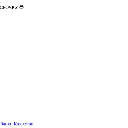
АССРОЧКУ 😎
ублики Казахстан