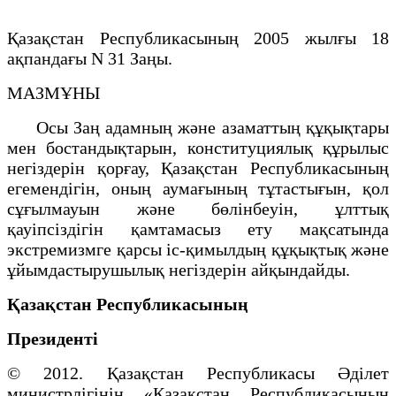
Қазақстан Республикасының 2005 жылғы 18
ақпандағы N 31 Заңы.
МАЗМҰНЫ
Осы Заң адамның және азаматтың құқықтары
мен бостандықтарын, конституциялық құрылыс
негiздерiн қорғау, Қазақстан Республикасының
егемендiгiн, оның аумағының тұтастығын, қол
сұғылмауын және бөлiнбеуiн, ұлттық
қауiпсiздігін қамтамасыз ету мақсатында
экстремизмге қарсы iс-қимылдың құқықтық және
ұйымдастырушылық негiздерiн айқындайды.
Қазақстан Республикасының
Президенті
© 2012. Қазақстан Республикасы Әділет
министрлігінің «Қазақстан Республикасының