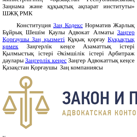
Заңнама және құқықтық ақпарат институты»
ШЖҚ РМК
Конституция
Заң Кодекс
Норматив Жарлық
Бұйрық Шешім Қаулы Адвокат Алматы
Заңгер
Қорғаушы Заң қызметі
Құқық қорғау
Құқықтық
қөмек
Заңгерлік кеңсе Азаматтық істері
Қылмыстық істері Әкімшілік істері Арбитраж
даулары
Заңгерлік кеңес
Заңгер Адвокаттық кеңсе
Қазақстан Қорғаушы Заң компаниясы