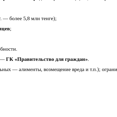
. — более 5,8 млн тенге);
яцев
;
обности.
у —
ГК «Правительство для граждан»
.
ьных — алименты, возмещение вреда и т.п.); огранич