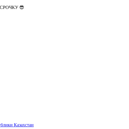
АССРОЧКУ 😎
ублики Казахстан