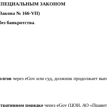
Е СПЕЦИАЛЬНЫМ ЗАКОНОМ
 Закона № 166-VII)
без банкротства
.
олгов
через eGov или суд, должник продолжает выпо
стративном порядке
через eGov (ЦОН, АО «Правите