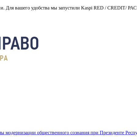
нии. Для вашего удобства мы запустили Kaspi RED / CREDIT/ Р
ы модернизации общественного сознания при Президенте Респ