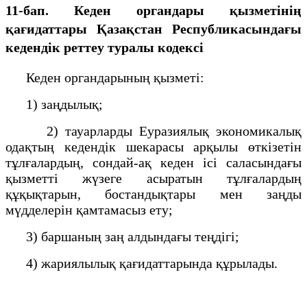
11-бап. Кеден органдары қызметінің
қағидаттары Қазақстан Республикасындағы
кедендік реттеу туралы кодексі
Кеден органдарының қызметі:
1) заңдылық;
2) тауарларды Еуразиялық экономикалық
одақтың кедендік шекарасы арқылы өткізетін
тұлғалардың, сондай-ақ кеден ісі саласындағы
қызметті жүзеге асыратын тұлғалардың
құқықтарын, бостандықтары мен заңды
мүдделерін қамтамасыз ету;
3) баршаның заң алдындағы теңдігі;
4) жариялылық қағидаттарында құрылады.