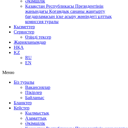
Әкімшілік
Қазақстан Республикасы Президентінің
жанындағы Қоғамдық сананы жаңғырту
бағдарламасын іске асыру жөніндегі ұлттық
комиссия туралы
Қызметтер
Сервистер
Өзіңді тексер
Жарияланымдар
НҚА
KZ
RU
EN
Меню
Біз туралы
Вакансиялар
Пікірлер
Байланыс
Бланктер
Кейстер
Қылмыстық
Азаматтық
Әкімшілік