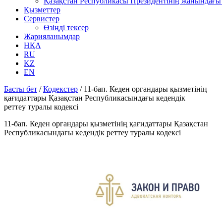
Қазақстан Республикасы Президентінің жанындағы 
Қызметтер
Сервистер
Өзіңді тексер
Жарияланымдар
НҚА
RU
KZ
EN
Басты бет
/
Кодекстер
/
11-бап. Кеден органдары қызметінің
қағидаттары Қазақстан Республикасындағы кедендік
реттеу туралы кодексі
11-бап. Кеден органдары қызметінің қағидаттары Қазақстан
Республикасындағы кедендік реттеу туралы кодексі