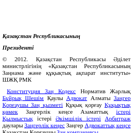
Қазақстан Республикасының
Президенті
© 2012. Қазақстан Республикасы Әділет
министрлігінің «Қазақстан Республикасының
Заңнама және құқықтық ақпарат институты»
ШЖҚ РМК
Конституция Заң Кодекс
Норматив Жарлық
Бұйрық Шешім
Қаулы
Адвокат
Алматы
Заңгер
Қорғаушы Заң қызметі
Құқық қорғау
Құқықтық
қөмек
Заңгерлік кеңсе Азаматтық
істері
Қылмыстық
істері
Әкімшілік істері
Арбитраж
даулары
Заңгерлік кеңес
Заңгер
Адвокаттық кеңсе
Қазақстан Қорғаушы
Заң компаниясы