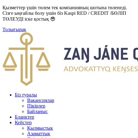
Қызметтер үшін төлем тек компанияның шотына төленеді.
Сізге ыңғайлы болу үшін біз Kaspi RED / CREDIT /БӨЛІП
ТӨЛЕУДІ іске қостық 😎
Толығырақ
Біз туралы
Вакансиялар
Пікірлер
Байланыс
Бланктер
Кейстер
Қылмыстық
Азаматтық