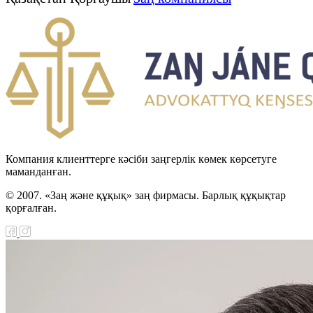
Компания клиенттерге кәсіби заңгерлік көмек көрсетуге
маманданған.
© 2007. «Заң және құқық» заң фирмасы. Барлық құқықтар
қорғалған.