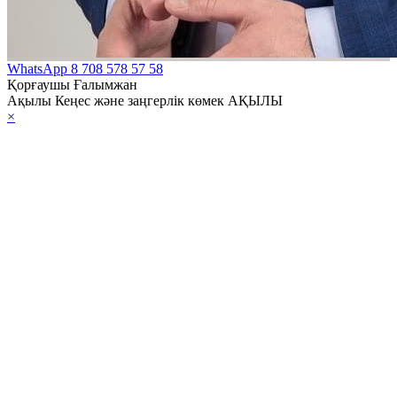
WhatsApp
8 708 578 57 58
Қорғаушы Ғалымжан
Ақылы Кеңес және заңгерлік көмек АҚЫЛЫ
×