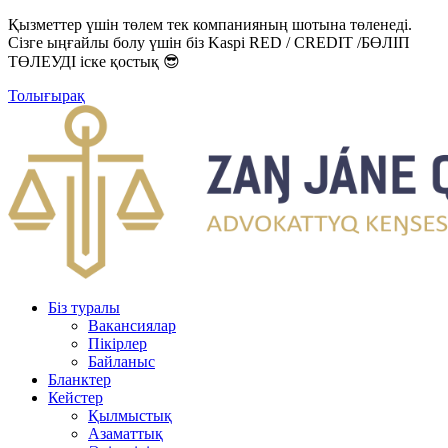
Қызметтер үшін төлем тек компанияның шотына төленеді.
Сізге ыңғайлы болу үшін біз Kaspi RED / CREDIT /БӨЛІП
ТӨЛЕУДІ іске қостық 😎
Толығырақ
Біз туралы
Вакансиялар
Пікірлер
Байланыс
Бланктер
Кейстер
Қылмыстық
Азаматтық