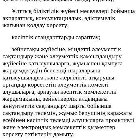
Ұлттық біліктілік жүйесі мәселелері бойынша
ақпараттық, консультациялық, әдістемелік
жағынан қолдау көрсету;
кәсіптік стандарттарды сараптау;
зейнетақы жүйесіне, міндетті әлеуметтік
сақтандыру және әлеуметтік қамсыздандыру
жүйесіне қатысушыларға, жұмыспен қамтуға
жәрдемдесудің белсенді шараларына
қатысушыларға және жергілікті атқарушы
органдар көрсететін әлеуметтік көмекті
алушыларға, арнаулы кәсіптік мемлекеттік
жәрдемақыны, зейнеткерлік алдындағы
аннуитеттік сақтандыру шарты бойынша
сақтандыру төлемін, жұмыс берушінің қаражаты
есебінен кәсіптік төлемді алушыларға проактивті
және электрондық мемлекеттік қызметтер
көрсету тетіктерін дамыту;