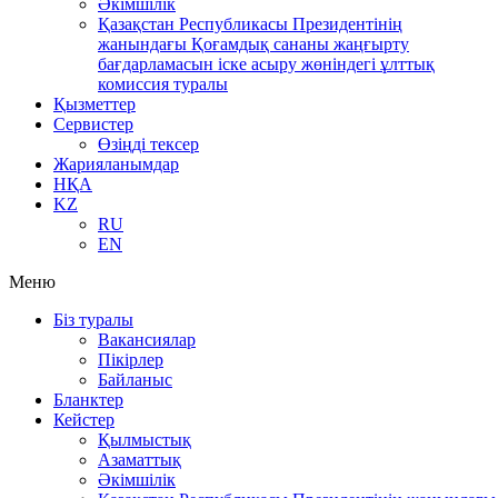
Әкімшілік
Қазақстан Республикасы Президентінің
жанындағы Қоғамдық сананы жаңғырту
бағдарламасын іске асыру жөніндегі ұлттық
комиссия туралы
Қызметтер
Сервистер
Өзіңді тексер
Жарияланымдар
НҚА
KZ
RU
EN
Меню
Біз туралы
Вакансиялар
Пікірлер
Байланыс
Бланктер
Кейстер
Қылмыстық
Азаматтық
Әкімшілік