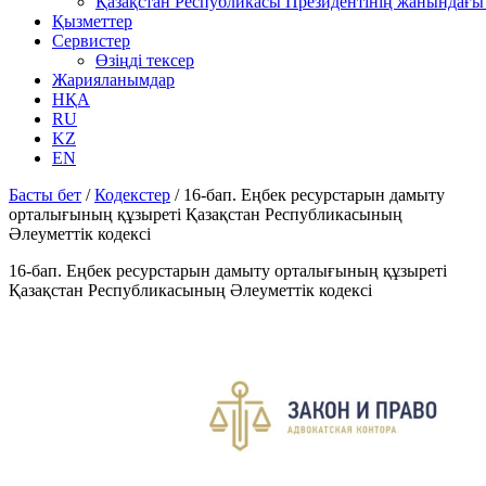
Қазақстан Республикасы Президентінің жанындағы 
Қызметтер
Сервистер
Өзіңді тексер
Жарияланымдар
НҚА
RU
KZ
EN
Басты бет
/
Кодекстер
/
16-бап. Еңбек ресурстарын дамыту
орталығының құзыреті Қазақстан Республикасының
Әлеуметтік кодексі
16-бап. Еңбек ресурстарын дамыту орталығының құзыреті
Қазақстан Республикасының Әлеуметтік кодексі