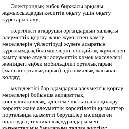
Электрондық еңбек биржасы арқылы
жұмыссыздарды кәсіптік оқыту үшін оқыту
курстарын алу;
жергілікті атқарушы органдардың халықты
әлеуметтік қорғау және жұмыспен қамту
мәселелерін үйлестіруді жүзеге асыратын
құрылымдық бөлімшелерін, сондай-ақ жұмыспен
қамту және атаулы әлеуметтік көмек мәселелері
жөніндегі еңбек мобильділігі орталықтарын
(мансап орталықтарын) әдіснамалық жағынан
қолдау;
мүгедектігі бар адамдарды әлеуметтік қорғау
мәселелері бойынша ақпараттық,
консультациялық, әдістемелік жағынан қолдау
көрсету және әлеуметтік көрсетілетін қызметтер
порталында қызметті берушілер мәлімдеген
оңалтудың техникалық құралдары мен
қызметтерінің бағаларына талдау жүргізу;