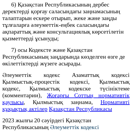
6) Қазақстан Республикасының дербес
деректерді қорғау саласындағы заңнамасының
талаптарын ескере отырып, жеке және заңды
тұлғаларға әлеуметтік-еңбек саласындағы
ақпараттық және консультациялық көрсетілетін
қызметтерді ұсынуды;
7) осы Кодексте және Қазақстан
Республикасының заңдарында көзделген өзге де
өкілеттіктерді жүзеге асырады.
Әлеуметтік кодекс Азаматтық кодексi
Қылмыстық-процестік кодексi, Қылмыстық
кодекс, Қылмыстық кодекске түсініктеме
(комментарии),
Жоғарғы Соттың нормативтік
қаулысы
, Қылмыстық заңнама,
Нормативті
құқықтық актілер
Қазақстан Республикасы
2023 жылғы 20 сәуірдегі Қазақстан
Республикасының
Әлеуметтік кодексі