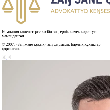
Компания клиенттерге кәсіби заңгерлік көмек көрсетуге
маманданған.
© 2007. «Заң және құқық» заң фирмасы. Барлық құқықтар
қорғалған.