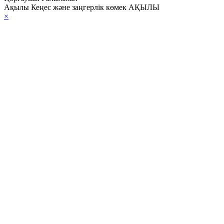
Ақылы Кеңес және заңгерлік көмек АҚЫЛЫ
×