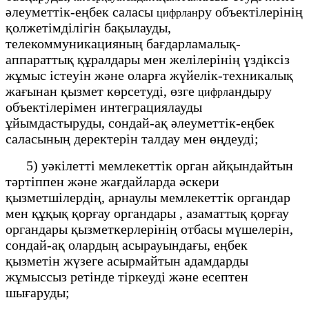
әлеуметтік-еңбек саласы
ру объектілерінің
цифрлан
қолжетімділігін бақылауды,
телекоммуникацияның бағдарламалық-
аппараттық құралдары мен желілерінің үздіксіз
жұмыс істеуін және оларға жүйелік-техникалық
жағынан қызмет көрсетуді, өзге
андыру
цифрл
объектілерімен интеграциялауды
ұйымдастыруды, сондай-ақ әлеуметтік-еңбек
саласының деректерін талдау мен өңдеуді;
5) уәкілетті мемлекеттік орган айқындайтын
тәртіппен және жағдайларда әскери
қызметшілердің, арнаулы мемлекеттік органдар
мен құқық қорғау органдары
, азаматтық қорғау
органдары
қызметкерлерінің отбасы мүшелерін,
сондай-ақ олардың асырауындағы, еңбек
қызметін жүзеге асырмайтын адамдарды
жұмыссыз ретінде тіркеуді және есептен
шығаруды;