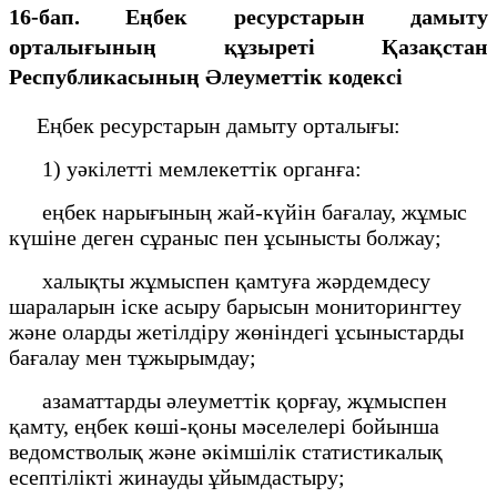
16-бап. Еңбек ресурстарын дамыту
орталығының құзыреті Қазақстан
Республикасының Әлеуметтік кодексі
Еңбек ресурстарын дамыту орталығы:
1) уәкілетті мемлекеттік органға:
еңбек нарығының жай-күйін бағалау, жұмыс
күшіне деген сұраныс пен ұсынысты болжау;
халықты жұмыспен қамтуға жәрдемдесу
шараларын іске асыру барысын мониторингтеу
және оларды жетілдіру жөніндегі ұсыныстарды
бағалау мен тұжырымдау;
азаматтарды әлеуметтік қорғау, жұмыспен
қамту, еңбек көші-қоны мәселелері бойынша
ведомстволық және әкімшілік статистикалық
есептілікті жинауды ұйымдастыру;