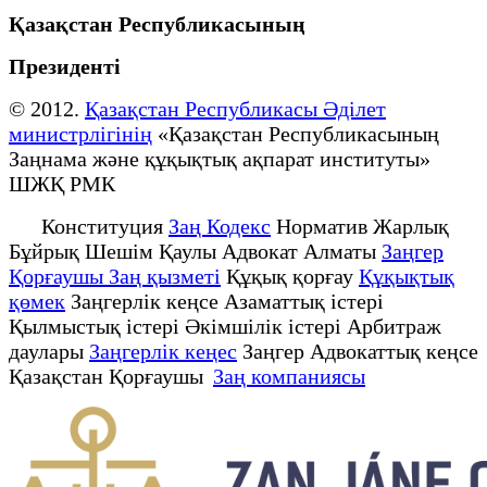
Қазақстан Республикасының
Президенті
© 2012.
Қазақстан Республикасы Әділет
министрлігінің
«Қазақстан Республикасының
Заңнама және құқықтық ақпарат институты»
ШЖҚ РМК
Конституция
Заң Кодекс
Норматив Жарлық
Бұйрық Шешім Қаулы Адвокат Алматы
Заңгер
Қорғаушы Заң қызметі
Құқық қорғау
Құқықтық
қөмек
Заңгерлік кеңсе Азаматтық істері
Қылмыстық істері Әкімшілік істері Арбитраж
даулары
Заңгерлік кеңес
Заңгер Адвокаттық кеңсе
Қазақстан Қорғаушы
Заң компаниясы