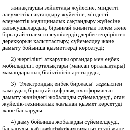
жинақтаушы зейнетақы жүйесіне, міндетті
әлеуметтік сақтандыру жүйесіне, міндетті
әлеуметтік медициналық сақтандыру жүйесіне
қатысушылардың, бірыңғай жиынтық төлем және
бірыңғай төлем төлеушілердің дербестендірілген
дерекқорын қалыптастыру, сүйемелдеу және
дамыту бойынша қызметтерді көрсетуді;
2) жергілікті атқарушы органдар мен еңбек
мобильділігі орталықтары (мансап орталықтары)
мамандарының біліктілігін арттыруды;
3) "Электрондық еңбек биржасы" жұмыспен
қамтудың бірыңғай цифрлық платформасын
дамыту жөніндегі жобаларды сүйемелдеуді, оған
жүйелік-техникалық жағынан қызмет көрсетуді
және басқаруды;
4) даму бойынша жобаларды сүйемелдеуді,
басқаруды,
қамтамасыз етуді және
киберқауіпсіздікті