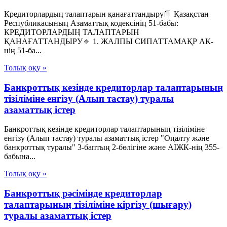
Кредиторлардың талаптарын қанағаттандыру📘 Қазақстан
Республикасының Азаматтық кодексінің 51-бабы:
КРЕДИТОРЛАРДЫҢ ТАЛАПТАРЫН
ҚАНАҒАТТАНДЫРУ🔹 1. ЖАЛПЫ СИПАТТАМАҚР АК-
нің 51-ба...
Толық оқу »
Банкроттық кезінде кредиторлар талаптарының
тізіліміне енгізу (Алып тастау) туралы
азаматтық істер
Банкроттық кезінде кредиторлар талаптарының тізіліміне
енгізу (Алып тастау) туралы азаматтық істер "Оңалту және
банкроттық туралы" 3-баптың 2-бөлігіне және АІЖК-нің 355-
бабына...
Толық оқу »
Банкроттық рәсімінде кредиторлар
талаптарының тізіліміне кіргізу (шығару)
туралы азаматтық істер