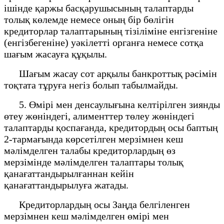
ішінде қаржы басқарушысының талаптарды
толық көлемде немесе оның бір бөлігін
кредиторлар талаптарының тізіліміне енгізгеніне
(енгізбегеніне) уәкілетті органға немесе сотқа
шағым жасауға құқылы.
Шағым жасау сот арқылы банкроттық рәсімін
тоқтата тұруға негіз болып табылмайды.
5. Өмірі мен денсаулығына келтірілген зиянды
өтеу жөніндегі, алименттер төлеу жөніндегі
талаптарды қоспағанда, кредитордың осы баптың
2-тармағында көрсетілген мерзімнен кеш
мәлімделген талабы кредиторлардың өз
мерзімінде мәлімделген талаптары толық
қанағаттандырылғаннан кейін
қанағаттандырылуға жатады.
Кредиторлардың осы Заңда белгіленген
мерзімнен кеш мәлімделген өмірі мен