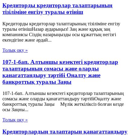
Кредиторды кредиторлар талаптарының
тізіліміне енгізу туралы өтініш
Кредиторды кредиторлар талаптарының тізіліміне енгізу
туралы өтінішНазар аударыңыз! Заң және құқық заң
компаниясы Сіздің назарыңызды осы құжаттың негізгі
екендігіне және әрдай...
Толық оқу »
107-1-бап. Алтыншы кезектегі кредиторлар
талаптарының сомасы және оларды
қанағаттандыру тәртібі Оңалту және
банкроттық туралы Заңы
107-1-бап. Алтыншы кезектегі кредиторлар талаптарының
сомасы және оларды қанағаттандыру тәртібіОңалту және
банкроттық туралы Заңы Мүлік жеткіліксіз болған кезде
осы Заңны...
Толық оқу »
Кредиторлардың талаптарын қанағаттандыру