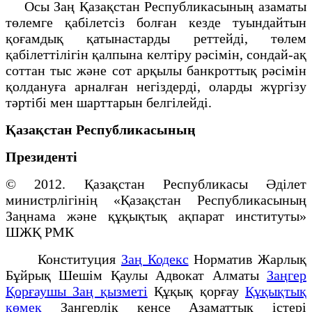
Осы Заң Қазақстан Республикасының азаматы
төлемге қабілетсіз болған кезде туындайтын
қоғамдық қатынастарды реттейді, төлем
қабілеттілігін қалпына келтіру рәсімін, сондай-ақ
соттан тыс және сот арқылы банкроттық рәсімін
қолдануға арналған негіздерді, оларды жүргізу
тәртібі мен шарттарын белгілейді.
Қазақстан Республикасының
Президенті
© 2012. Қазақстан Республикасы Әділет
министрлігінің «Қазақстан Республикасының
Заңнама және құқықтық ақпарат институты»
ШЖҚ РМК
Конституция
Заң Кодекс
Норматив Жарлық
Бұйрық Шешім Қаулы Адвокат Алматы
Заңгер
Қорғаушы Заң қызметі
Құқық қорғау
Құқықтық
қөмек
Заңгерлік кеңсе Азаматтық істері