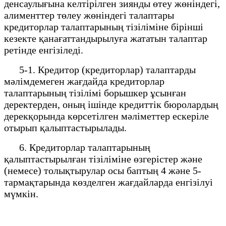
денсаулығына келтірілген зиянды өтеу жөніндегі,
алименттер төлеу жөніндегі талаптары
кредиторлар талаптарының тізіліміне бірінші
кезекте қанағаттандырылуға жататын талаптар
ретінде енгізіледі.
5-1. Кредитор (кредиторлар) талаптарды
мәлімдемеген жағдайда кредиторлар
талаптарының тізілімі борышкер ұсынған
деректерден, оның ішінде кредиттік бюролардың
дерекқорында көрсетілген мәліметтер ескеріле
отырып қалыптастырылады.
6. Кредиторлар талаптарының
қалыптастырылған тізіліміне өзгерістер және
(немесе) толықтырулар осы баптың 4 және 5-
тармақтарында көзделген жағдайларда енгізілуі
мүмкін.