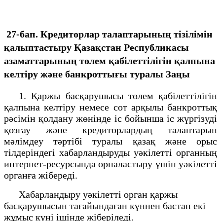
27-бап. Кредиторлар талаптарының тізілімін
қалыптастыру
Қазақстан Республикасы
азаматтарының төлем қабілеттілігін қалпына
келтіру және банкроттығы туралы Заңы
1. Қаржы басқарушысы төлем қабілеттілігін
қалпына келтіру немесе сот арқылы банкроттық
рәсімін қолдану жөнінде іс бойынша іс жүргізуді
қозғау және кредиторлардың талаптарын
мәлімдеу тәртібі туралы қазақ және орыс
тілдеріндегі хабарландыруды уәкілетті органның
интернет-ресурсында орналастыру үшін уәкілетті
органға жібереді.
Хабарландыру уәкілетті орган қаржы
басқарушысын тағайындаған күннен бастап екі
жұмыс күні ішінде жіберіледі.