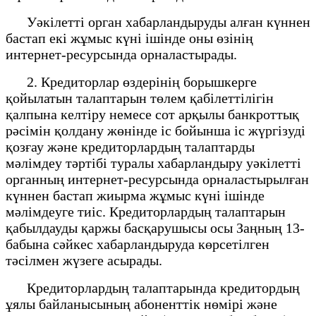
Уәкілетті орган хабарландыруды алған күннен
бастап екі жұмыс күні ішінде оны өзінің
интернет-ресурсында орналастырады.
2. Кредиторлар өздерінің борышкерге
қойылатын талаптарын төлем қабілеттілігін
қалпына келтіру немесе сот арқылы банкроттық
рәсімін қолдану жөнінде іс бойынша іс жүргізуді
қозғау және кредиторлардың талаптарды
мәлімдеу тәртібі туралы хабарландыру уәкілетті
органның интернет-ресурсында орналастырылған
күннен бастап жиырма жұмыс күні ішінде
мәлімдеуге тиіс. Кредиторлардың талаптарын
қабылдауды қаржы басқарушысы осы Заңның 13-
бабына сәйкес хабарландыруда көрсетілген
тәсілмен жүзеге асырады.
Кредиторлардың талаптарында кредитордың
ұялы байланысының абоненттік нөмірі және