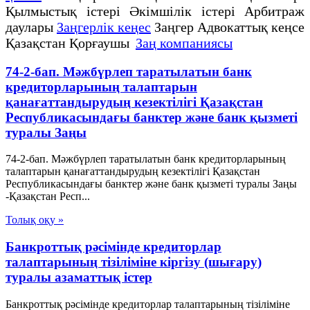
Қылмыстық істері Әкімшілік істері Арбитраж
даулары
Заңгерлік кеңес
Заңгер Адвокаттық кеңсе
Қазақстан Қорғаушы
Заң компаниясы
74-2-бап. Мәжбүрлеп таратылатын банк
кредиторларының талаптарын
қанағаттандырудың кезектілігі Қазақстан
Республикасындағы банктер және банк қызметі
туралы Заңы
74-2-бап. Мәжбүрлеп таратылатын банк кредиторларының
талаптарын қанағаттандырудың кезектілігі Қазақстан
Республикасындағы банктер және банк қызметі туралы Заңы
-Қазақстан Респ...
Толық оқу »
Банкроттық рәсімінде кредиторлар
талаптарының тізіліміне кіргізу (шығару)
туралы азаматтық істер
Банкроттық рәсімінде кредиторлар талаптарының тізіліміне