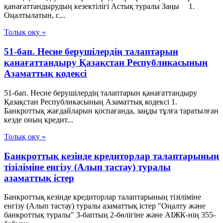
қанағаттандырудың кезектiлiгi Астық туралы Заңы 1.
Оңалтылатын, с...
Толық оқу »
51-бап. Несие берушiлердiң талаптарын
қанағаттандыру Қазақстан Республикасының
Азаматтық кодексi
51-бап. Несие берушiлердiң талаптарын қанағаттандыру
Қазақстан Республикасының Азаматтық кодексi 1.
Банкроттық жағдайларын қоспағанда, заңды тұлға таратылған
кезде оның кредит...
Толық оқу »
Банкроттық кезінде кредиторлар талаптарының
тізіліміне енгізу (Алып тастау) туралы
азаматтық істер
Банкроттық кезінде кредиторлар талаптарының тізіліміне
енгізу (Алып тастау) туралы азаматтық істер "Оңалту және
банкроттық туралы" 3-баптың 2-бөлігіне және АІЖК-нің 355-