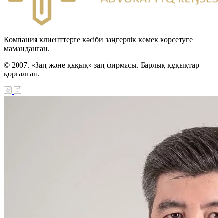
Компания клиенттерге кәсіби заңгерлік көмек көрсетуге
маманданған.
© 2007. «Заң және құқық» заң фирмасы. Барлық құқықтар
қорғалған.