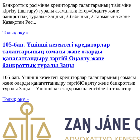
Банкроттық рәсімінде кредиторлар талаптарының тізіліміне
кіргізу (шығару) туралы азаматтық істер«Оңалту және
банкроттық туралы» Заңның 3-бабының 2-тармағына және
Қазақстан Рес...
Толық оқу »
105-бап. Үшінші кезектегі кредиторлар
талаптарының сомасы және оларды
қанағаттандыру тәртібі Оңалту және
банкроттық туралы Заңы
105-бап. Үшінші кезектегі кредиторлар талаптарының сомасы
және оларды қанағаттандыру тәртібіОңалту және банкроттық
туралы Заңы Үшінші кезек құрамына енгізілетін талаптар...
Толық оқу »