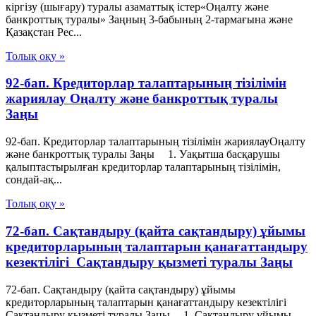
кіргізу (шығару) туралы азаматтық істер«Оңалту және
банкроттық туралы» Заңның 3-бабының 2-тармағына және
Қазақстан Рес...
Толық оқу »
92-бап. Кредиторлар талаптарының тізілімін
жариялау Оңалту және банкроттық туралы
Заңы
92-бап. Кредиторлар талаптарының тізілімін жариялауОңалту
және банкроттық туралы Заңы 1. Уақытша басқарушы
қалыптастырылған кредиторлар талаптарының тізілімін,
сондай-ақ...
Толық оқу »
72-бап. Сақтандыру (қайта сақтандыру) ұйымы
кредиторларының талаптарын қанағаттандыру
кезектiлiгi Сақтандыру қызметі туралы Заңы
72-бап. Сақтандыру (қайта сақтандыру) ұйымы
кредиторларының талаптарын қанағаттандыру кезектiлiгi
Сақтандыру қызметі туралы Заңы 1. Сақтандыру ұйымы