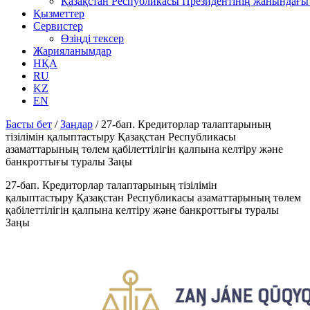
Қазақстан Республикасы Президентінің жанындағы 
Қызметтер
Сервистер
Өзіңді тексер
Жарияланымдар
НҚА
RU
KZ
EN
Басты бет
/
Заңдар
/
27-бап. Кредиторлар талаптарының
тізілімін қалыптастыру Қазақстан Республикасы
азаматтарының төлем қабілеттілігін қалпына келтіру және
банкроттығы туралы Заңы
27-бап. Кредиторлар талаптарының тізілімін
қалыптастыру Қазақстан Республикасы азаматтарының төлем
қабілеттілігін қалпына келтіру және банкроттығы туралы
Заңы