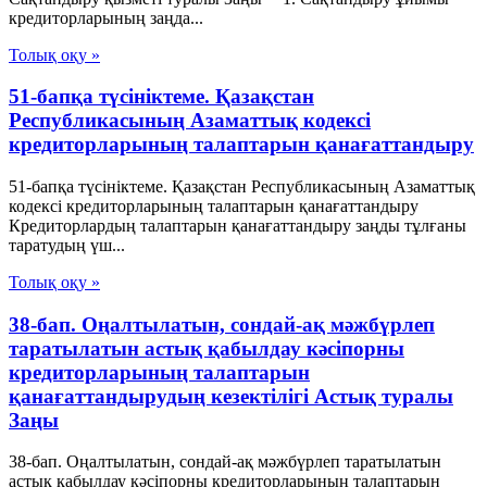
кредиторларының заңда...
Толық оқу »
51-бапқа түсініктеме. Қазақстан
Республикасының Азаматтық кодексі
кредиторларының талаптарын қанағаттандыру
51-бапқа түсініктеме. Қазақстан Республикасының Азаматтық
кодексі кредиторларының талаптарын қанағаттандыру
Кредиторлардың талаптарын қанағаттандыру заңды тұлғаны
таратудың үш...
Толық оқу »
38-бап. Оңалтылатын, сондай-ақ мәжбүрлеп
таратылатын астық қабылдау кәсiпорны
кредиторларының талаптарын
қанағаттандырудың кезектiлiгi Астық туралы
Заңы
38-бап. Оңалтылатын, сондай-ақ мәжбүрлеп таратылатын
астық қабылдау кәсiпорны кредиторларының талаптарын