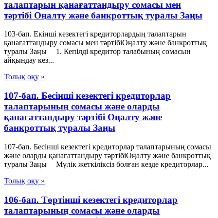
талаптарын қанағаттандыру сомасы мен
тәртібі Оңалту және банкроттық туралы Заңы
103-бап. Екінші кезектегі кредиторлардың талаптарын
қанағаттандыру сомасы мен тәртібіОңалту және банкроттық
туралы Заңы 1. Кепілді кредитор талабының сомасын
айқындау кез...
Толық оқу »
107-бап. Бесінші кезектегі кредиторлар
талаптарының сомасы және оларды
қанағаттандыру тәртібі Оңалту және
банкроттық туралы Заңы
107-бап. Бесінші кезектегі кредиторлар талаптарының сомасы
және оларды қанағаттандыру тәртібіОңалту және банкроттық
туралы Заңы Мүлік жеткіліксіз болған кезде кредиторлар...
Толық оқу »
106-бап. Төртінші кезектегі кредиторлар
талаптарының сомасы және оларды