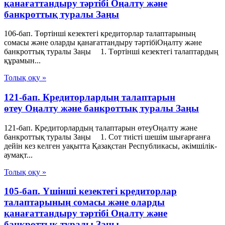
қанағаттандыру тәртібі Оңалту және
банкроттық туралы Заңы
106-бап. Төртінші кезектегі кредиторлар талаптарының
сомасы және оларды қанағаттандыру тәртібіОңалту және
банкроттық туралы Заңы 1. Төртінші кезектегі талаптардың
құрамын...
Толық оқу »
121-бап. Кредиторлардың талаптарын
өтеу Оңалту және банкроттық туралы Заңы
121-бап. Кредиторлардың талаптарын өтеуОңалту және
банкроттық туралы Заңы 1. Сот тиiстi шешiм шығарғанға
дейiн кез келген уақытта Қазақстан Республикасы, әкiмшiлiк-
аумақт...
Толық оқу »
105-бап. Үшінші кезектегі кредиторлар
талаптарының сомасы және оларды
қанағаттандыру тәртібі Оңалту және
банкроттық туралы Заңы