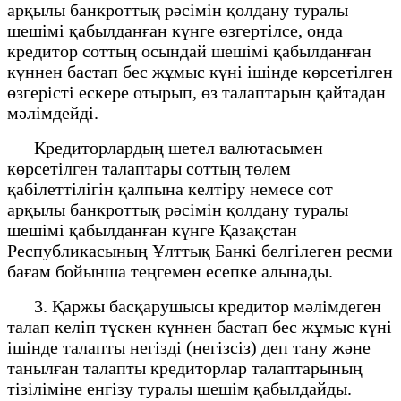
арқылы банкроттық рәсімін қолдану туралы
шешімі қабылданған күнге өзгертілсе, онда
кредитор соттың осындай шешімі қабылданған
күннен бастап бес жұмыс күні ішінде көрсетілген
өзгерісті ескере отырып, өз талаптарын қайтадан
мәлімдейді.
Кредиторлардың шетел валютасымен
көрсетілген талаптары соттың төлем
қабілеттілігін қалпына келтіру немесе сот
арқылы банкроттық рәсімін қолдану туралы
шешімі қабылданған күнге Қазақстан
Республикасының Ұлттық Банкі белгілеген ресми
бағам бойынша теңгемен есепке алынады.
3. Қаржы басқарушысы кредитор мәлімдеген
талап келіп түскен күннен бастап бес жұмыс күні
ішінде талапты негізді (негізсіз) деп тану және
танылған талапты кредиторлар талаптарының
тізіліміне енгізу туралы шешім қабылдайды.