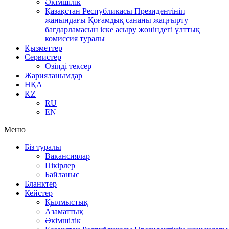
Әкімшілік
Қазақстан Республикасы Президентінің
жанындағы Қоғамдық сананы жаңғырту
бағдарламасын іске асыру жөніндегі ұлттық
комиссия туралы
Қызметтер
Сервистер
Өзіңді тексер
Жарияланымдар
НҚА
KZ
RU
EN
Меню
Біз туралы
Вакансиялар
Пікірлер
Байланыс
Бланктер
Кейстер
Қылмыстық
Азаматтық
Әкімшілік