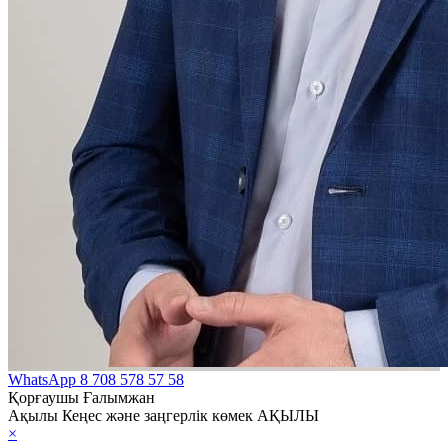
WhatsApp
8 708 578 57 58
Қорғаушы Ғалымжан
Ақылы Кеңес және заңгерлік көмек АҚЫЛЫ
×