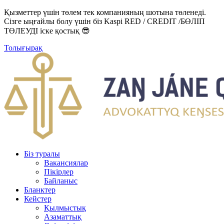
Қызметтер үшін төлем тек компанияның шотына төленеді.
Сізге ыңғайлы болу үшін біз Kaspi RED / CREDIT /БӨЛІП
ТӨЛЕУДІ іске қостық 😎
Толығырақ
Біз туралы
Вакансиялар
Пікірлер
Байланыс
Бланктер
Кейстер
Қылмыстық
Азаматтық