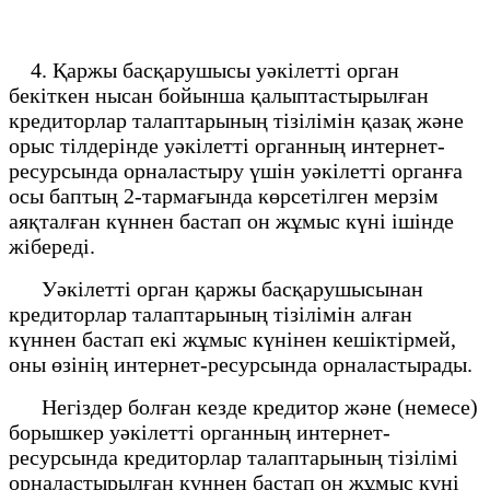
4. Қаржы басқарушысы уәкілетті орган
бекіткен нысан бойынша қалыптастырылған
кредиторлар талаптарының тізілімін қазақ және
орыс тілдерінде уәкілетті органның интернет-
ресурсында орналастыру үшін уәкілетті органға
осы баптың 2-тармағында көрсетілген мерзім
аяқталған күннен бастап он жұмыс күні ішінде
жібереді.
Уәкілетті орган қаржы басқарушысынан
кредиторлар талаптарының тізілімін алған
күннен бастап екі жұмыс күнінен кешіктірмей,
оны өзінің интернет-ресурсында орналастырады.
Негіздер болған кезде кредитор және (немесе)
борышкер уәкілетті органның интернет-
ресурсында кредиторлар талаптарының тізілімі
орналастырылған күннен бастап он жұмыс күні