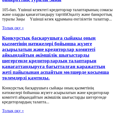
105-бап. Үшінші кезектегі кредиторлар талаптарының сомасы
және оларды қанағаттандыру тәртібіОңалту және банкроттық
туралы Заңы Үшінші кезек құрамына енгізілетін талаптар...
Толық оқу »
Конкурстық басқарушыға сыйақы оның
қызметінің нәтижелері бойынша жүзеге
асырылатын және кредиторлар комитеті
айқындайтын әкімшілік шығыстарды
шегергенде кредиторлардың талаптарын
қанағаттандыруға бағытталған қаражаттың
жеті пайызынан аспайтын мөлшерде қосымша
төлемдерді қамтиды.
Конкурстық басқарушыға сыйақы оның қызметінің
нәтижелері бойынша жүзеге асырылатын және кредиторлар
комитеті айқындайтын әкімшілік шығыстарды шегергенде
кредиторлардың талапта...
Толық оқу »