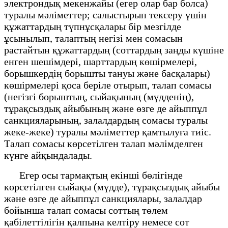
электрондық мекенжайы (егер олар бар болса)
туралы мәліметтер; салыстырып тексеру үшін
құжаттардың түпнұсқалары бір мезгілде
ұсынылып, талаптың негізі мен сомасын
растайтын құжаттардың (соттардың заңды күшіне
енген шешімдері, шарттардың көшірмелері,
борышкердің борышты тануы және басқалары)
көшірмелері қоса беріле отырып, талап сомасы
(негізгі борыштың, сыйақының (мүдденің),
тұрақсыздық айыбының және өзге де айыппұл
санкцияларының, залалдардың сомасы туралы
жеке-жеке) туралы мәліметтер қамтылуға тиіс.
Талап сомасы көрсетілген талап мәлімделген
күнге айқындалады.
Егер осы тармақтың екінші бөлігінде
көрсетілген сыйақы (мүдде), тұрақсыздық айыбы
және өзге де айыппұл санкциялары, залалдар
бойынша талап сомасы соттың төлем
қабілеттілігін қалпына келтіру немесе сот