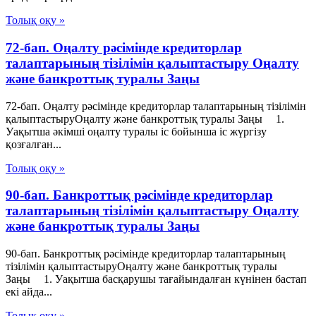
Толық оқу »
72-бап. Оңалту рәсімінде кредиторлар
талаптарының тізілімін қалыптастыру Оңалту
және банкроттық туралы Заңы
72-бап. Оңалту рәсімінде кредиторлар талаптарының тізілімін
қалыптастыруОңалту және банкроттық туралы Заңы 1.
Уақытша әкімші оңалту туралы іс бойынша іс жүргізу
қозғалған...
Толық оқу »
90-бап. Банкроттық рәсімінде кредиторлар
талаптарының тізілімін қалыптастыру Оңалту
және банкроттық туралы Заңы
90-бап. Банкроттық рәсімінде кредиторлар талаптарының
тізілімін қалыптастыруОңалту және банкроттық туралы
Заңы 1. Уақытша басқарушы тағайындалған күнінен бастап
екі айда...
Толық оқу »