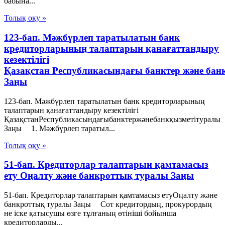
бабына...
Толық оқу »
123-бап. Мәжбүрлеп таратылатын банк
кредиторларының талаптарын қанағаттандыру
кезектілігі
Қазақстан Республикасындағы банктер және бан
Заңы
123-бап. Мәжбүрлеп таратылатын банк кредиторларының
талаптарын қанағаттандыру кезектілігі
ҚазақстанРеспубликасындағыбанктержәнебанкқызметітуралы
Заңы 1. Мәжбүрлеп таратыл...
Толық оқу »
51-бап. Кредиторлар талаптарын қамтамасыз
ету Оңалту және банкроттық туралы Заңы
51-бап. Кредиторлар талаптарын қамтамасыз етуОңалту және
банкроттық туралы Заңы Сот кредитордың, прокурордың
не iске қатысушы өзге тұлғаның өтiнiшi бойынша
кредиторларды...