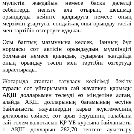
мүлiктiк жағдайын немесе басқа дәлелді
себептерді негiзге ала отырып, шешiмді
орындауды кейiнге қалдыруға немесе оның
мерзiмiн ұзартуға, сондай-ақ оны орындау тәсілі
мен тәртiбiн өзгертуге құқылы.
Осы баптың мазмұнына келсек, Заңның бұл
нормасы сот актісін орындаудың мүмкіндігі
болмаған немесе қиындық тудырған жағдайда
оның орындау тәсілі мен тәртiбiн өзгертуді
қарастырады.
Жоғарыда аталған татуласу келісімді бекіту
туралы сот ұйғарымына сай жауапкер қарызды
АҚШ долларымен төлеуді өз міндетіне алған,
алайда АҚШ долларының бағамының өсуіне
байланысты жауапкердің қарыз жүктемесінің
ұлғаюына сәйкес, сот арыз берушінің талабына
сай төлем валютасын ҚР ҰБ курсына байланысты
1 АҚШ долларын 282,70 тенгеге ауыстыру