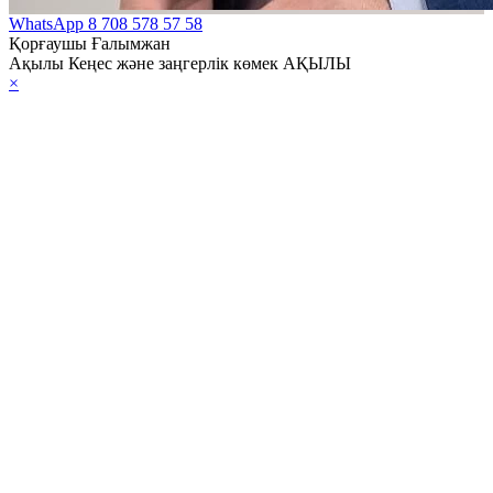
WhatsApp
8 708 578 57 58
Қорғаушы Ғалымжан
Ақылы Кеңес және заңгерлік көмек АҚЫЛЫ
×