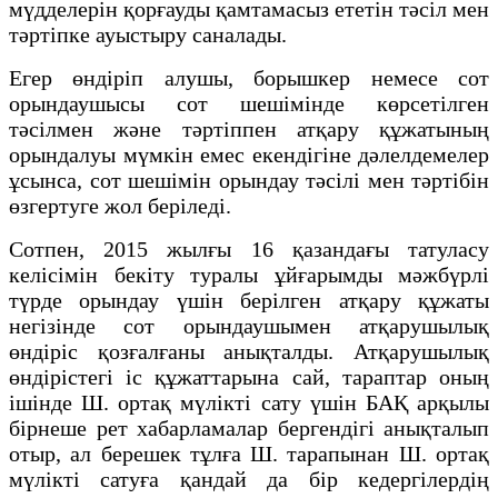
мүдделерін қорғауды қамтамасыз ететін тәсіл мен
тәртіпке ауыстыру саналады.
Егер өндіріп алушы, борышкер немесе сот
орындаушысы сот шешімінде көрсетілген
тәсілмен және тәртіппен атқару құжатының
орындалуы мүмкін емес екендігіне дәлелдемелер
ұсынса, сот шешімін орындау тәсілі мен тәртібін
өзгертуге жол беріледі.
Сотпен, 2015 жылғы 16 қазандағы татуласу
келісімін бекіту туралы ұйғарымды мәжбүрлі
түрде орындау үшін берілген атқару құжаты
негізінде сот орындаушымен атқарушылық
өндіріс қозғалғаны анықталды. Атқарушылық
өндірістегі іс құжаттарына сай, тараптар оның
ішінде Ш. ортақ мүлікті сату үшін БАҚ арқылы
бірнеше рет хабарламалар бергендігі анықталып
отыр, ал берешек тұлға Ш. тарапынан Ш. ортақ
мүлікті сатуға қандай да бір кедергілердің