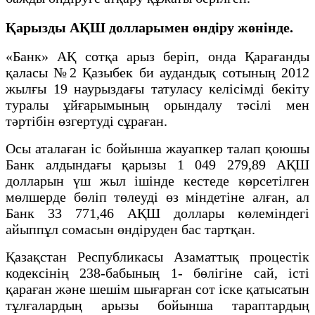
Қарызды АҚШ долларымен өндіру жөнінде.
«Банк» АҚ сотқа арыз беріп, онда Қарағанды
қаласы №2 Қазыбек би аудандық сотының 2012
жылғы 19 наурыздағы татуласу келісімді бекіту
туралы ұйғарымының орындалу тәсілі мен
тәртібін өзгертуді сұраған.
Осы аталаған іс бойынша жауапкер талап қоюшы
Банк алдындағы қарызы 1 049 279,89 АҚШ
долларын үш жыл ішінде кестеде көрсетілген
мөлшерде бөліп төлеуді өз міндетіне алған, ал
Банк 33 771,46 АҚШ доллары көлеміндегі
айыппұл сомасын өндіруден бас тартқан.
Қазақстан Республикасы Азаматтық процестік
кодексінің 238-бабының 1- бөлігіне сай, істi
қараған және шешім шығарған сот iске қатысатын
тұлғалардың арызы бойынша тараптардың