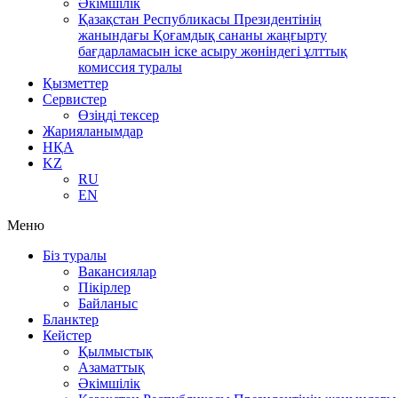
Әкімшілік
Қазақстан Республикасы Президентінің
жанындағы Қоғамдық сананы жаңғырту
бағдарламасын іске асыру жөніндегі ұлттық
комиссия туралы
Қызметтер
Сервистер
Өзіңді тексер
Жарияланымдар
НҚА
KZ
RU
EN
Меню
Біз туралы
Вакансиялар
Пікірлер
Байланыс
Бланктер
Кейстер
Қылмыстық
Азаматтық
Әкімшілік