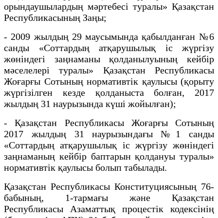
орындаушылардың мәртебесі туралы» Қазақстан
Республикасының Заңы;
- 2009 жылдың 29 маусымында қабылданған №6
санды «Соттардың атқарушылық іс жүргізу
жөніндегі заңнаманы қолданылуының кейбір
мәселелері туралы» Қазақстан Республикасы
Жоғарғы Сотының нормативтік қаулысы (қорыту
жүргізілген кезде қолданыста болған, 2017
жылдың 31 наурызында күші жойылған);
- Қазақстан Республикасы Жоғарғы Сотының
2017 жылдың 31 наурызындағы №1 санды
«Соттардың атқарушылық іс жүргізу жөніндегі
заңнаманың кейбір баптарын қолдануы туралы»
нормативтік қаулысы болып табылады.
Қазақстан Республикасы Конституциясының 76-
бабының, 1-тармағы және Қазақстан
Республикасы Азаматтық процестік кодексінің