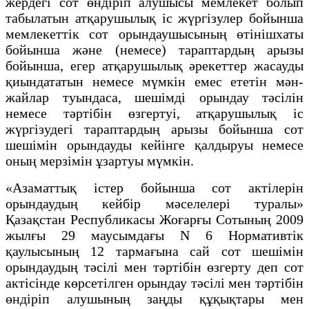
жердегі сот өндіріп алушысы мемлекет болып
табылатын атқарушылық іс жүргізулер бойынша
мемлекеттік сот орындаушысының өтінішхаты
бойынша және (немесе) тараптардың арызы
бойынша, егер атқарушылық әрекеттер жасауды
қиындататын немесе мүмкiн емес ететiн мән-
жайлар туындаса, шешімді орындау тәсiлiн
немесе тәртiбiн өзгертуі, атқарушылық iс
жүргiзудегі тараптардың арызы бойынша сот
шешімін орындауды кейінге қалдыруы немесе
оның мерзімін ұзартуы мүмкін.
«Азаматтық істер бойынша сот актілерін
орындаудың кейбір мәселелері туралы»
Қазақстан Республикасы Жоғарғы Сотының 2009
жылғы 29 маусымдағы N 6 Нормативтік
қаулысының 12 тармағына сай сот шешімін
орындаудың тәсілі мен тәртібін өзгерту деп сот
актісінде көрсетілген орындау тәсілі мен тәртібін
өндіріп алушының заңды құқықтары мен