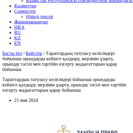
Қазақстан Республикасы Президентінің жанындағы 
Қызметтер
Сервистер
Өзіңді тексер
Жарияланымдар
НҚА
RU
KZ
EN
Басты бет
/
Кейстер
/
Тараптардың татуласу келісімдері
бойынша орындауды кейінге қалдыру, мерзімін ұзарту,
орындау тәсілі мен тәртібін өзгерту жадығаттарын қарау
бойынша
Тараптардың татуласу келісімдері бойынша орындауды
кейінге қалдыру, мерзімін ұзарту, орындау тәсілі мен тәртібін
өзгерту жадығаттарын қарау бойынша
21 мая 2024