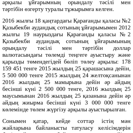
арқылы ұйғарымның орындалу тәсілі мен
тәртiбiн өзгерту туралы тұжырымға келген.
2016 жылғы 18 қаңтардағы Қарағанды қаласы №2
Қазыбекби аудандық сотының ұйғарымымен 2012
жылғы 19 наурыздағы Қарағанды қаласы №2
Қазыбекби аудандық сотының ұйғарымының
орындалу тәсілі мен тәртiбiн доллар
валютасындағы төлемді теңгеге ауыстыру және
қарызды төмендегідей бөліп төлеу арқылы: 178
159 451 тенге 2015 жылдың 25 қарашасына дейін,
5 500 000 тенге 2015 жылдың 24 желтоқсанынан
2016 жылдың 25 мамырына дейін әр айдың
бесінші күні 2 500 000 тенге, 2016 жылдың 25
маусымынан 2016 жылдың 25 қазанына дейін әр
айдың жиырма бесінші күні 3 000 000 тенге
көлемінде төлем жүргізу арқылы ауыстырылған.
Сонымен қатар, кейде соттар істің мән
жайларына байланысты татуласу келісімдерін