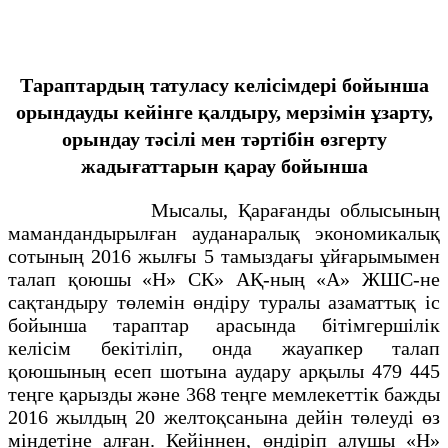
Тараптардың татуласу келісімдері бойынша
орындауды кейінге қалдыру, мерзімін ұзарту,
орындау тәсілі мен тәртібін өзгерту
жадығаттарын қарау бойынша
Мысалы, Қарағанды облысының
мамандандырылған ауданаралық экономикалық
сотының 2016 жылғы 5 тамыздағы ұйғарымымен
талап қоюшы «Н» СК» АҚ-ның «A» ЖШС-не
сақтандыру төлемін өндіру туралы азаматтық іс
бойынша тараптар арасында бітімгершілік
келісім бекітіліп, онда жауапкер талап
қоюшының есеп шотына аудару арқылы 479 445
теңге қарызды және 368 теңге мемлекеттік бажды
2016 жылдың 20 желтоқсанына дейін төлеуді өз
міндетіне алған. Кейіннен, өндіріп алушы «Н»