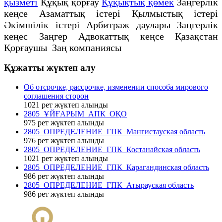
қызметі
Құқық қорғау
Құқықтық қөмек
Заңгерлік
кеңсе Азаматтық істері Қылмыстық істері
Әкімшілік істері Арбитраж даулары Заңгерлік
кеңес Заңгер Адвокаттық кеңсе Қазақстан
Қорғаушы Заң компаниясы
Құжатты жүктеп алу
Об отсрочке, рассрочке, изменении способа мирового
соглашения сторон
1021
рет жүктеп алынды
2805_ҰЙҒАРЫМ_АПК_ОҚО
975
рет жүктеп алынды
2805_ОПРЕДЕЛЕНИЕ_ГПК_Мангистауская область
976
рет жүктеп алынды
2805_ОПРЕДЕЛЕНИЕ_ГПК_Костанайская область
1021
рет жүктеп алынды
2805_ОПРЕДЕЛЕНИЕ_ГПК_Карагандинская область
986
рет жүктеп алынды
2805_ОПРЕДЕЛЕНИЕ_ГПК_Атырауская область
986
рет жүктеп алынды