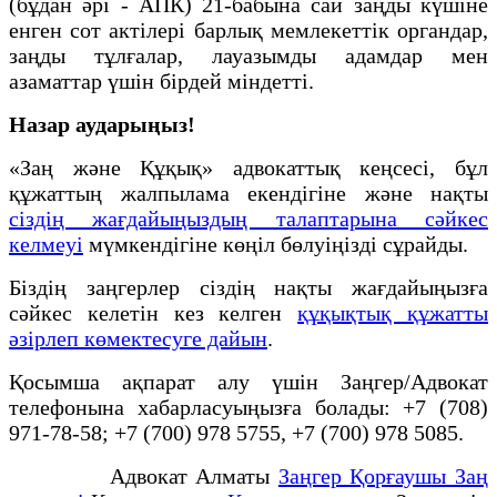
(бұдан әрі - АПК) 21-бабына сай заңды күшіне
енген сот актілері барлық мемлекеттік органдар,
заңды тұлғалар, лауазымды адамдар мен
азаматтар үшін бірдей міндетті.
Назар аударыңыз!
«Заң және Құқық» адвокаттық кеңсесі, бұл
құжаттың жалпылама екендігіне және нақты
сіздің жағдайыңыздың талаптарына сәйкес
келмеуі
мүмкендігіне көңіл бөлуіңізді сұрайды.
Біздің заңгерлер сіздің нақты жағдайыңызға
сәйкес келетін кез келген
құқықтық құжатты
әзірлеп көмектесуге дайын
.
Қосымша ақпарат алу үшін Заңгер/Адвокат
телефонына хабарласуыңызға болады: +7 (708)
971-78-58; +7 (700) 978 5755, +7 (700) 978 5085.
Адвокат Алматы
Заңгер Қорғаушы Заң