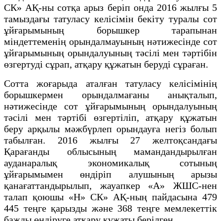
СК» АҚ-ны сотқа арыз беріп онда 2016 жылғы 5
тамыздағы татуласу келісімін бекіту туралы сот
ұйғарымының борышкер тарапынан
міндеттеменің орындалмауының нәтижесінде сот
ұйғарымының орындалуының тәсілі мен тәртібін
өзгертуді сұрап, атқару құжатын беруді сұраған.
Сотта жоғарыда аталған татуласу келісімінің
борышкермен орындалмағаны анықталып,
нәтижесінде сот ұйғарымының орындалуының
тәсілі мен тәртібі өзгертіліп, атқару құжатын
беру арқылы мәжбүрлеп орындауға негіз болып
табылған. 2016 жылғы 27 желтоқсандағы
Қарағанды облысының мамандандырылған
ауданаралық экономикалық сотының
ұйғарымымен өндіріп алушының арызы
қанағаттандырылып, жауапкер «A» ЖШС-нен
талап қоюшы «Н» СК» АҚ-ның пайдасына 479
445 теңге қарызды және 368 теңге мемлекеттік
бажды өндіруге атқару құжаты берілген.