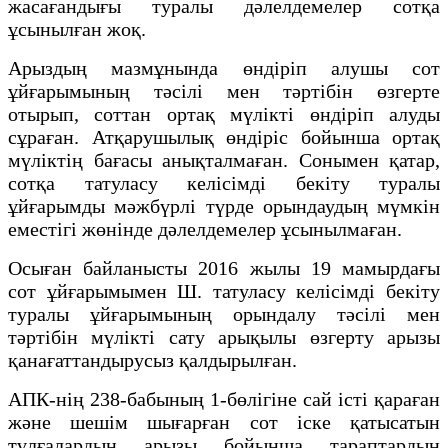
жасағандығы туралы дәлелдемелер сотқа
ұсынылған жоқ.
Арыздың мазмұнында өндіріп алушы сот
ұйғарымының тәсілі мен тәртібін өзгерте
отырып, соттан ортақ мүлікті өндіріп алуды
сұраған. Атқарушылық өндіріс бойынша ортақ
мүліктің бағасы анықталмаған. Сонымен қатар,
сотқа татуласу келісімді бекіту туралы
ұйғарымды мәжбүрлі түрде орындаудың мүмкін
еместігі жөнінде дәлелдемелер ұсынылмаған.
Осыған байланысты 2016 жылы 19 мамырдағы
сот ұйғарымымен Ш. татуласу келісімді бекіту
туралы ұйғарымының орындалу тәсілі мен
тәртібін мүлікті сату арықылы өзгерту арызы
қанағаттандырусыз қалдырылған.
АПК-нің 238-бабының 1-бөлігіне сай істi қараған
және шешім шығарған сот iске қатысатын
тұлғалардың арызы бойынша тараптардың