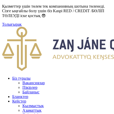
Қызметтер үшін төлем тек компанияның шотына төленеді.
Сізге ыңғайлы болу үшін біз Kaspi RED / CREDIT /БӨЛІП
ТӨЛЕУДІ іске қостық 😎
Толығырақ
Біз туралы
Вакансиялар
Пікірлер
Байланыс
Бланктер
Кейстер
Қылмыстық
Азаматтық