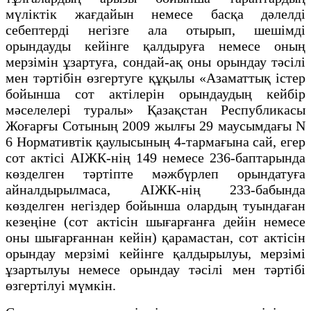
мүлiктiк жағдайын немесе басқа дәлелді
себептерді негiзге ала отырып, шешiмді
орындауды кейiнге қалдыруға немесе оның
мерзiмiн ұзартуға, сондай-ақ оны орындау тәсілі
мен тәртiбiн өзгертуге құқылы «Азаматтық істер
бойынша сот актілерін орындаудың кейбір
мәселелері туралы» Қазақстан Республикасы
Жоғарғы Сотының 2009 жылғы 29 маусымдағы N
6 Нормативтік қаулысының 4-тармағына сай, егер
сот актісі АІЖК-нің 149 немесе 236-баптарында
көзделген тәртіпте мәжбүрлеп орындатуға
айналдырылмаса, АІЖК-нің 233-бабында
көзделген негіздер бойынша олардың туындаған
кезеңіне (сот актісін шығарғанға дейін немесе
оны шығарғаннан кейін) қарамастан, сот актісін
орындау мерзімі кейінге қалдырылуы, мерзімі
ұзартылуы немесе орындау тәсілі мен тәртібі
өзгертілуі мүмкін.