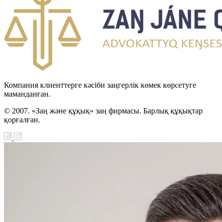
Компания клиенттерге кәсіби заңгерлік көмек көрсетуге
маманданған.
© 2007. «Заң және құқық» заң фирмасы. Барлық құқықтар
қорғалған.