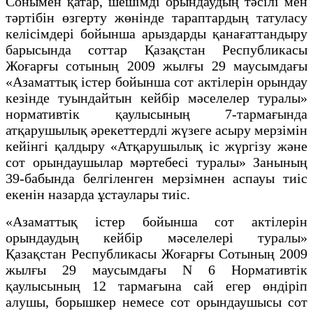
Сонымен қатар, шешімді орындаудың тәсілі мен
тәртібін өзгерту жөнінде тараптардың татуласу
келісімдері бойынша арыздарды қанағаттандыру
барысында соттар Қазақстан Республикасы
Жоғарғы сотының 2009 жылғы 29 маусымдағы
«Азаматтық істер бойынша сот актілерін орындау
кезінде туындайтын кейбір мәселелер туралы»
нормативтік қаулысының 7-тармағында
атқарушылық әрекеттердлі жүзеге асыру мерзімін
кейінгі қалдыру «Атқарушылық іс жүргізу және
сот орындаушылар мәртебесі туралы» Занының
39-бабында белгіленген мерзімнен аспауы тиіс
екенін назарда ұстаулары тиіс.
«Азаматтық істер бойынша сот актілерін
орындаудың кейбір мәселелері туралы»
Қазақстан Республикасы Жоғарғы Сотының 2009
жылғы 29 маусымдағы N 6 Нормативтік
қаулысының 12 тармағына сай егер өндіріп
алушы, борышкер немесе сот орындаушысы сот