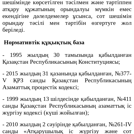
шешімінде көрсетілген тәсілмен және тәртіппен
атқару құжатының орындалуы мүмкін емес
екендігіне дәлелдемелер ұсынса, сот шешімін
орындау тәсілі мен тәртібін өзгертуге жол
беріледі.
Нормативтік құқықтық база
- 1995 жылдың 30 тамызында қабылданған
Қазақстан Республикасының Конституциясы;
- 2015 жылдың 31 қазанында қабылданған, №377-
V ҚРЗ санды Қазақстан Республикасының
Азаматтық процестік кодексі;
- 1999 жылдың 13 шілдесінде қабылданған, №411
санды Қазақстан Республикасының азаматтық іс
жүргізу кодексі (күші жойылған);
- 2010 жылдың 2 сәуірінде қабылданған, №261-IV
санды «Атқарушылық іс жүргізу және сот