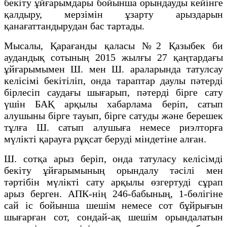
бекіту ұйғарымдары бойынша орындауды кейінге
қалдыру, мерзімін ұзарту арыздарын
қанағаттандырудан бас тартады.
Мысалы, Қарағанды қаласы №2 Қазыбек би
аудандық сотының 2015 жылғы 27 қаңтардағы
ұйғарымымен Ш. мен Ш. араларында татулсау
келісімі бекітіліп, онда тараптар даулы пәтерді
бірлесіп саудағы шығарып, пәтерді бірге сату
үшін БАҚ арқылы хабарлама беріп, сатып
алушыны бірге тауып, бірге сатуды және берешек
тұлға Ш. сатып алушыға немесе риэлторға
мүлікті қарауға рұқсат беруді міндетіне алған.
Ш. сотқа арыз беріп, онда татуласу келісімді
бекіту ұйғарымының орындалу тәсілі мен
тәртібін мүлікті сату арқылы өзгертуді сұрап
арыз берген. АПК-нің 246-бабының, 1-бөлігіне
сай іс бойынша шешім немесе сот бұйрығын
шығарған сот, сондай-ақ шешім орындалатын