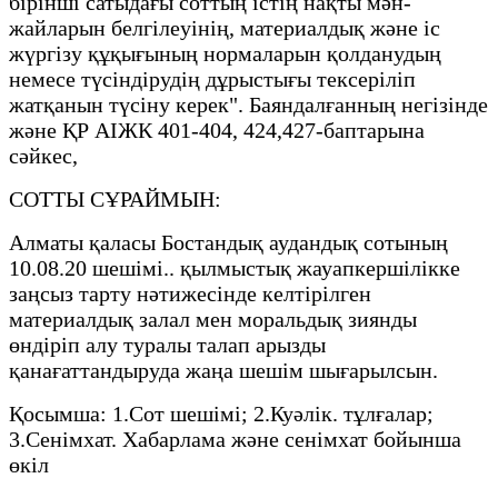
бірінші сатыдағы соттың істің нақты мән-
жайларын белгілеуінің, материалдық және іс
жүргізу құқығының нормаларын қолданудың
немесе түсіндірудің дұрыстығы тексеріліп
жатқанын түсіну керек". Баяндалғанның негізінде
және ҚР АІЖК 401-404, 424,427-баптарына
сәйкес,
СОТТЫ СҰРАЙМЫН:
Алматы қаласы Бостандық аудандық сотының
10.08.20 шешімі.. қылмыстық жауапкершілікке
заңсыз тарту нәтижесінде келтірілген
материалдық залал мен моральдық зиянды
өндіріп алу туралы талап арызды
қанағаттандыруда жаңа шешім шығарылсын.
Қосымша: 1.Сот шешімі; 2.Куәлік. тұлғалар;
3.Сенімхат. Хабарлама және сенімхат бойынша
өкіл