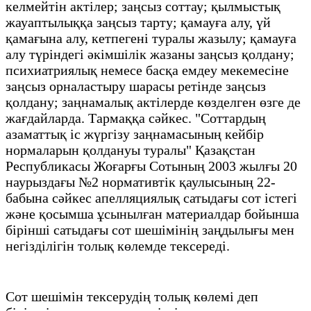
келмейтін актілер; заңсыз соттау; қылмыстық
жауаптылыққа заңсыз тарту; қамауға алу, үй
қамағына алу, кетпегені туралы жазылу; қамауға
алу түріндегі әкімшілік жазаны заңсыз қолдану;
психиатриялық немесе басқа емдеу мекемесіне
заңсыз орналастыру шарасы ретінде заңсыз
қолдану; заңнамалық актілерде көзделген өзге де
жағдайларда. Тармаққа сәйкес. "Соттардың
азаматтық іс жүргізу заңнамасының кейбір
нормаларын қолдануы туралы" Қазақстан
Республикасы Жоғарғы Сотының 2003 жылғы 20
наурыздағы №2 нормативтік қаулысының 22-
бабына сәйкес апелляциялық сатыдағы сот істегі
және қосымша ұсынылған материалдар бойынша
бірінші сатыдағы сот шешімінің заңдылығы мен
негізділігін толық көлемде тексереді.
Сот шешімін тексерудің толық көлемі деп