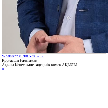
WhatsApp
8 708 578 57 58
Қорғаушы Ғалымжан
Ақылы Кеңес және заңгерлік көмек АҚЫЛЫ
×