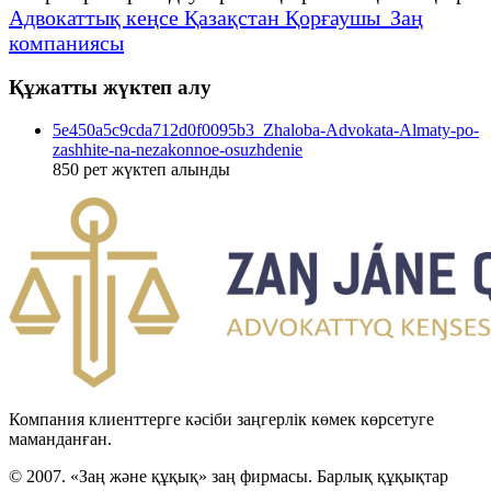
Адвокаттық кеңсе Қазақстан Қорғаушы Заң
компаниясы
Құжатты жүктеп алу
5e450a5c9cda712d0f0095b3_Zhaloba-Advokata-Almaty-po-
zashhite-na-nezakonnoe-osuzhdenie
850
рет жүктеп алынды
Компания клиенттерге кәсіби заңгерлік көмек көрсетуге
маманданған.
© 2007. «Заң және құқық» заң фирмасы. Барлық құқықтар