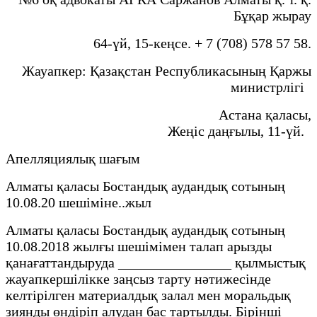
Бұқар жырау
64-үй, 15-кеңсе. + 7 (708) 578 57 58.
Жауапкер: Қазақстан Республикасының Қаржы
министрлігі
Астана қаласы,
Жеңіс даңғылы, 11-үй.
Апелляциялық шағым
Алматы қаласы Бостандық аудандық сотының
10.08.20 шешіміне..жыл
Алматы қаласы Бостандық аудандық сотының
10.08.2018 жылғы шешімімен талап арызды
қанағаттандыруда ________________ қылмыстық
жауапкершілікке заңсыз тарту нәтижесінде
келтірілген материалдық залал мен моральдық
зиянды өндіріп алудан бас тартылды. Бірінші