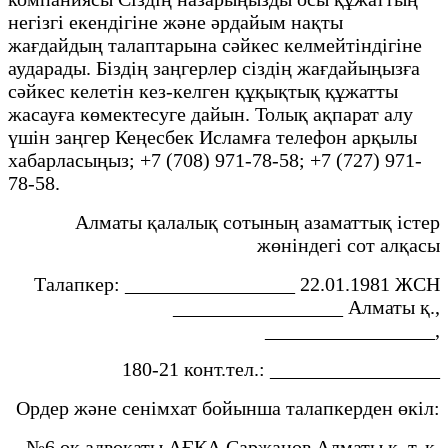
негізгі екендігіне және әрдайым нақты
жағдайдың талаптарына сәйкес келмейтіндігіне
аударады. Біздің заңгерлер сіздің жағдайыңызға
сәйкес келетін кез-келген құқықтық құжатты
жасауға көмектесуге дайын. Толық ақпарат алу
үшін заңгер Кеңесбек Исламға телефон арқылы
хабарласыңыз; +7 (708) 971-78-58; +7 (727) 971-
78-58.
Алматы қалалық сотының азаматтық істер
жөніндегі сот алқасы
Талапкер: _________________ 22.01.1981 ЖСН
_________________ Алматы қ.,
_________________,
180-21 конт.тел.: _________________
Ордер және сенімхат бойынша талапкерден өкіл:
№6 оқ адвокаты АҒКА Саржанов Алматы қ. т. қ.