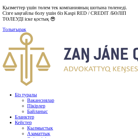
Қызметтер үшін төлем тек компанияның шотына төленеді.
Сізге ыңғайлы болу үшін біз Kaspi RED / CREDIT /БӨЛІП
ТӨЛЕУДІ іске қостық 😎
Толығырақ
Біз туралы
Вакансиялар
Пікірлер
Байланыс
Бланктер
Кейстер
Қылмыстық
Азаматтық