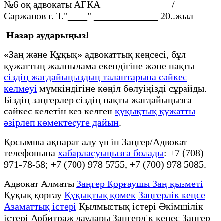
№6 оқ адвокаты АГКА ______________/
Саржанов г. Т."____" _____________ 20..жыл
Назар аударыңыз!
«Заң және Құқық» адвокаттық кеңсесі, бұл
құжаттың жалпылама екендігіне және нақты
сіздің жағдайыңыздың талаптарына сәйкес
келмеуі
мүмкіндігіне көңіл бөлуіңізді сұрайды.
Біздің заңгерлер сіздің нақты жағдайыңызға
сәйкес келетін кез келген
құқықтық құжатты
әзірлеп көмектесуге дайын
.
Қосымша ақпарат алу үшін Заңгер/Адвокат
телефонына
хабарласуыңызға болады
: +7 (708)
971-78-58; +7 (700) 978 5755, +7 (700) 978 5085.
Адвокат Алматы
Заңгер Қорғаушы Заң қызметі
Құқық қорғау
Құқықтық қөмек
Заңгерлік кеңсе
Азаматтық істері
Қылмыстық істері Әкімшілік
істері Арбитраж даулары Заңгерлік кеңес Заңгер