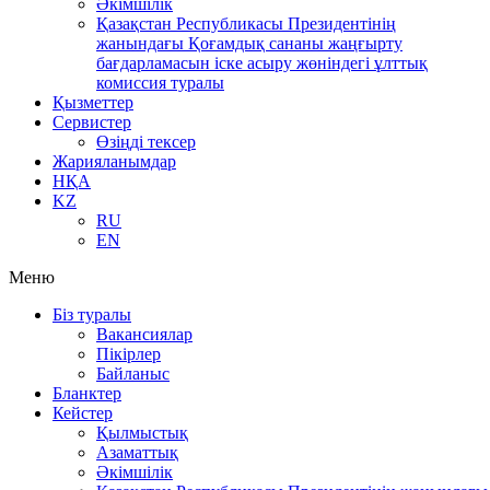
Әкімшілік
Қазақстан Республикасы Президентінің
жанындағы Қоғамдық сананы жаңғырту
бағдарламасын іске асыру жөніндегі ұлттық
комиссия туралы
Қызметтер
Сервистер
Өзіңді тексер
Жарияланымдар
НҚА
KZ
RU
EN
Меню
Біз туралы
Вакансиялар
Пікірлер
Байланыс
Бланктер
Кейстер
Қылмыстық
Азаматтық
Әкімшілік