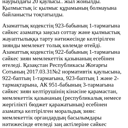
наурыздағы 20 қаулысы.. жыл жойылды.
Қылмыстық іс қылмыс құрамының болмауына
байланысты тоқтатылды.
Азаматтық кодекстің 923-бабының 1-тармағына
сәйкес азаматқа заңсыз соттау және қылмыстық
жауаптылыққа тарту нәтижесінде келтірілген
зиянды мемлекет толық көлемде өтейді.
Азаматтық кодекстің 922-бабының 1-тармағына
сәйкес зиян мемлекеттік қазынаның есебінен
өтеледі. Қазақстан Республикасы Жоғарғы
Сотының 2017.03.31№2 нормативтік қаулысына,
922-баптың 1-тармағына, 923-баптың 1 және 2-
тармақтарына, АК 951-бабының 3-тармағына
сәйкес зиян келтірушінің кінәсіне қарамастан,
мемлекеттік қазынаның (республикалық немесе
жергілікті бюджет қаражатының) есебінен
азаматқа келтірілген моральдық зиян:
мемлекеттік органдардың басылымдары
нәтижесінде өтеледі заң актілеріне сәйкес