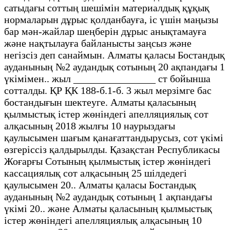
сатыдағы соттың шешімін материалдық құқық
нормаларын дұрыс қолданбауға, іс үшін маңызы
бар мән-жайлар шеңберін дұрыс анықтамауға
және нақтылауға байланысты заңсыз және
негізсіз деп санаймын. Алматы қаласы Бостандық
ауданының №2 аудандық сотының 20 ақпандағы 1
үкімімен.. жыл ________________ ст бойынша
сотталды. ҚР ҚК 188-б.1-б. 3 жыл мерзімге бас
бостандығын шектеуге. Алматы қаласының
қылмыстық істер жөніндегі апелляциялық сот
алқасының 2018 жылғы 10 наурыздағы
қаулысымен шағым қанағаттандырусыз, сот үкімі
өзгеріссіз қалдырылды. Қазақстан Республикасы
Жоғарғы Сотының қылмыстық істер жөніндегі
кассациялық сот алқасының 25 шілдедегі
қаулысымен 20.. Алматы қаласы Бостандық
ауданының №2 аудандық сотының 1 ақпандағы
үкімі 20.. және Алматы қаласының қылмыстық
істер жөніндегі апелляциялық алқасының 10