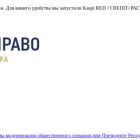
нии. Для вашего удобства мы запустили Kaspi RED / CREDIT/ Р
ы модернизации общественного сознания при Президенте Респ