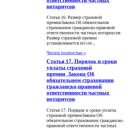
лировании
ответственности частных
нотариусов
зводства и оборота
вого спирта и
Статья 16. Размер страховой
премииЗакона Об обязательном
гольной продукции
страховании гражданско-правовой
ответственности частных нотариусов
Размер страховой премии
н О введении в
устанавливается по сог...
твие Гражданского
Читать полностью »
кса Республики
Статья 17. Порядок и сроки
хстан (особенная
уплаты страховой
премии Закона Об
)
обязательном страховании
гражданско-правовой
н О
ответственности частных
иводействии
нотариусов
оризму
Статья 17. Порядок и сроки уплаты
страховой премииЗакона Об
н О космической
обязательном страховании гражданско-
правовой ответственности частных
ельности