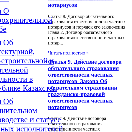
нотариусов
н О
Статья 8. Договор обязательного
оохранительной
страхования ответственности частных
нотариусов и порядок его заключения
бе
Глава 2. Договор обязательного
страхованияответственности частных
н Об
нотар...
тектурной,
Читать полностью »
остроительной и
Статья 9. Действие договора
обязательного страхования
ительной
ответственности частных
льности в
нотариусов Закона Об
ублике Казахстан
обязательном страховании
гражданско-правовой
н Об
ответственности частных
нотариусов
лнительном
водстве и статусе
Статья 9. Действие договора
обязательного страхования
бных исполнителей
ответственности частных