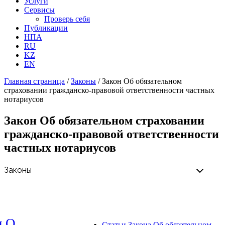
Услуги
Сервисы
Проверь себя
Публикации
НПА
RU
KZ
EN
Главная страница
/
Законы
/
Закон Об обязательном
страховании гражданско-правовой ответственности частных
нотариусов
Закон Об обязательном страховании
гражданско-правовой ответственности
частных нотариусов
н О
Статьи Закона Об обязательном