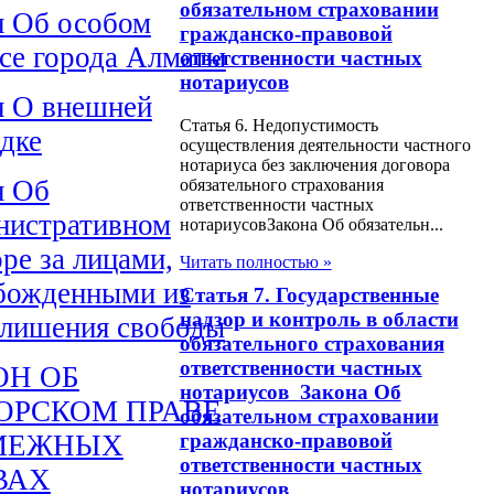
обязательном страховании
н Об особом
гражданско-правовой
усе города Алматы
ответственности частных
нотариусов
н О внешней
Статья 6. Недопустимость
едке
осуществления деятельности частного
нотариуса без заключения договора
н Об
обязательного страхования
ответственности частных
нистративном
нотариусовЗакона Об обязательн...
ре за лицами,
Читать полностью »
божденными из
Статья 7. Государственные
надзор и контроль в области
 лишения свободы
обязательного страхования
ответственности частных
ОН ОБ
нотариусов Закона Об
ОРСКОМ ПРАВЕ
обязательном страховании
гражданско-правовой
МЕЖНЫХ
ответственности частных
ВАХ
нотариусов