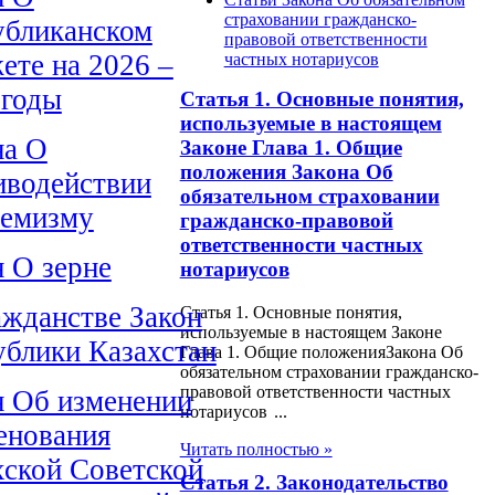
страховании гражданско-
убликанском
правовой ответственности
ете на 2026 –
частных нотариусов
 годы
Статья 1. Основные понятия,
используемые в настоящем
на О
Законе Глава 1. Общие
положения Закона Об
иводействии
обязательном страховании
ремизму
гражданско-правовой
ответственности частных
н О зерне
нотариусов
ажданстве Закон
Статья 1. Основные понятия,
используемые в настоящем Законе
ублики Казахстан
Глава 1. Общие положенияЗакона Об
обязательном страховании гражданско-
правовой ответственности частных
н Об изменении
нотариусов ...
енования
Читать полностью »
хской Советской
Статья 2. Законодательство