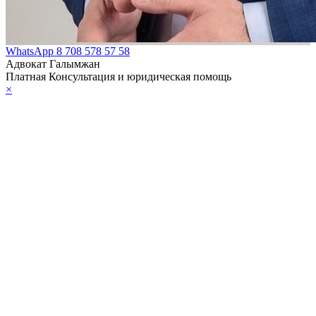
н О страховой
ельности
WhatsApp
8 708 578 57 58
Адвокат Галымжан
Платная Консультация и юридическая помощь
н О
×
убликанском
ете на 2001 год
на О Банке
ития Казахстана
н Об охранной
ельности
н Об обеспечении
ства измерений