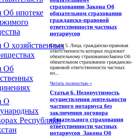
страхованию Закона Об
н Об ипотеке
обязательном страховании
гражданско-правовой
ижимого
ответственности частных
ества
нотариусов
н О хозяйственных
Статья 5. Лица, гражданско-правовая
ответственность которых подлежит
риществах
обязательному страхованиюЗакона Об
обязательном страховании гражданско-
н Об
правовой ответственности частных
но...
ственных
Читать полностью »
динениях
Статья 6. Недопустимость
осуществления деятельности
н О
частного нотариуса без
ународных
заключения договора
ворах Республики
обязательного страхования
ответственности частных
хстан
нотариусов Закона Об