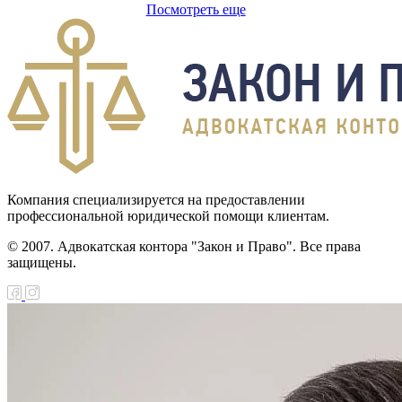
н О
Посмотреть еще
убликанском
ете на 2000 год
н Об охране
кционных
ижений
н О жилищных
Компания специализируется на предоставлении
профессиональной юридической помощи клиентам.
ительных
© 2007. Адвокатская контора "Закон и Право". Все права
ежениях в
защищены.
ублике Казахстан
н О
дарственной
те лиц,