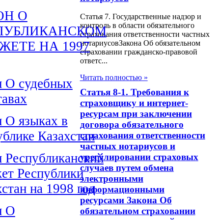
ОН О
Статья 7. Государственные надзор и
контроль в области обязательного
ПУБЛИКАНСКОМ
страхования ответственности частных
ЖЕТЕ НА 1997
нотариусовЗакона Об обязательном
страховании гражданско-правовой
ответс...
Читать полностью »
н О судебных
Статья 8-1. Требования к
тавах
страховщику и интернет-
ресурсам при заключении
н О языках в
договора обязательного
ублике Казахстан
страхования ответственности
частных нотариусов и
н Республиканский
урегулировании страховых
случаев путем обмена
ет Республики
электронными
стан на 1998 год
информационными
ресурсами Закона Об
н О
обязательном страховании