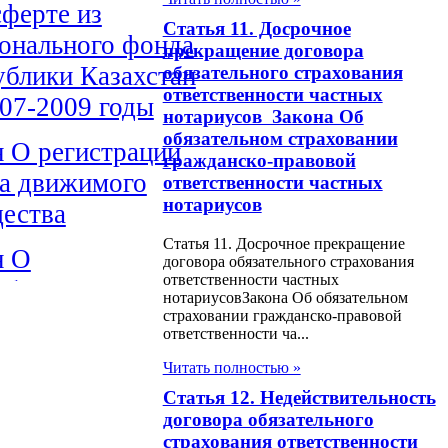
сферте из
Статья 11. Досрочное
онального фонда
прекращение договора
ублики Казахстан
обязательного страхования
ответственности частных
007-2009 годы
нотариусов Закона Об
обязательном страховании
н О регистрации
гражданско-правовой
га движимого
ответственности частных
нотариусов
ества
Статья 11. Досрочное прекращение
н О
договора обязательного страхования
ответственности частных
убликанском
нотариусовЗакона Об обязательном
ете на 1999 год
страховании гражданско-правовой
ответственности ча...
н О карантине
Читать полностью »
ений
Статья 12. Недействительность
договора обязательного
н О племенном
страхования ответственности