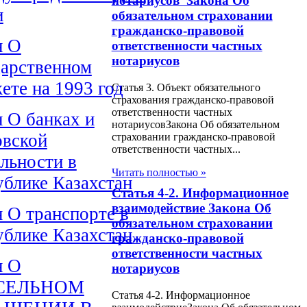
нотариусов Закона Об
и
обязательном страховании
гражданско-правовой
н О
ответственности частных
нотариусов
даpственном
ете на 1993 год
Статья 3. Объект обязательного
страхования гражданско-правовой
ответственности частных
н О банках и
нотариусовЗакона Об обязательном
овской
страховании гражданско-правовой
ответственности частных...
льности в
Читать полностью »
ублике Казахстан
Статья 4-2. Информационное
взаимодействие Закона Об
н О транспорте в
обязательном страховании
ублике Казахстан
гражданско-правовой
ответственности частных
н О
нотариусов
СЕЛЬНОМ
Статья 4-2. Информационное