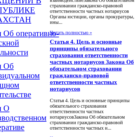
АЩЕНИИ В
взаимодействиеЗакона Об обязательном
страховании гражданско-правовой
ПУБЛИКЕ
ответственности частных нотариусов
Органы юстиции, органы прокуратуры,
АХСТАН
ины...
н Об оперативно-
Читать полностью »
скной
Статья 4. Цель и основные
принципы обязательного
ельности
страхования ответственности
частных нотариусов Закона Об
н Об
обязательном страховании
видуальном
гражданско-правовой
ответственности частных
ищном
нотариусов
ительстве
Статья 4. Цель и основные принципы
обязательного страхования
н О
ответственности частных
зводственном
нотариусовЗакона Об обязательном
страховании гражданско-правовой
еративе
ответственности частных н...