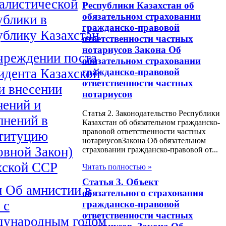
алистической
Республики Казахстан об
обязательном страховании
ублики в
гражданско-правовой
ублику Казахстан
ответственности частных
нотариусов Закона Об
чреждении поста
обязательном страховании
идента Казахской
гражданско-правовой
ответственности частных
и внесении
нотариусов
нений и
Статья 2. Законодательство Республики
лнений в
Казахстан об обязательном гражданско-
правовой ответственности частных
титуцию
нотариусовЗакона Об обязательном
овной Закон)
страховании гражданско-правовой от...
хской ССР
Читать полностью »
Статья 3. Объект
н Об амнистии в
обязательного страхования
 с
гражданско-правовой
ответственности частных
ународным годом