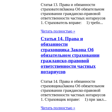
висимости
Статья 13. Права и обязанности
страхователяЗакона Об обязательном
ублики Казахстан
страховании гражданско-правовой
ответственности частных нотариусов
1. Страхователь вправе: 1) требо...
н О национальной
пасности
Читать полностью »
Статья 14. Права и
ублики Казахстан
обязанности
страховщика Закона Об
н О
обязательном страховании
дарственном
гражданско-правовой
роле за оборотом
ответственности частных
нотариусов
льных видов
ия
Статья 14. Права и обязанности
страховщикаЗакона Об обязательном
страховании гражданско-правовой
н О наркотических
ответственности частных нотариусов
1. Страховщик вправе: 1) при закл...
твах,
отропных
Читать полностью »