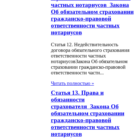
частных нотариусов Закона
тноводстве
Об обязательном страховании
гражданско-правовой
н О радиационной
ответственности частных
пасности населения
нотариусов
н О
Статья 12. Недействительность
договора обязательного страхования
дарственном
ответственности частных
нотариусовЗакона Об обязательном
торинге
страховании гражданско-правовой
ответственности частн...
твенности в
слях экономики,
Читать полностью »
Статья 13. Права и
ющих
обязанности
тегическое
страхователя Закона Об
ение
обязательном страховании
гражданско-правовой
н Об амнистии в
ответственности частных
нотариусов
 с десятилетием