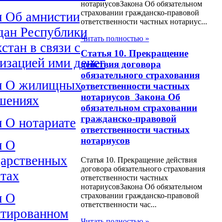
нотариусовЗакона Об обязательном
страховании гражданско-правовой
н Об амнистии
ответственности частных нотариус...
дан Республики
Читать полностью »
стан в связи с
Статья 10. Прекращение
лизацией ими денег
действия договора
обязательного страхования
н О жилищных
ответственности частных
нотариусов Закона Об
шениях
обязательном страховании
гражданско-правовой
н О нотариате
ответственности частных
нотариусов
н О
дарственных
Статья 10. Прекращение действия
договора обязательного страхования
етах
ответственности частных
нотариусовЗакона Об обязательном
н О
страховании гражданско-правовой
ответственности час...
нтированном
Читать полностью »