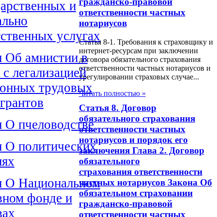
гражданско-правовой
дарственных и
ответственности частных
ально
нотариусов
тственных услугах
Статья 8-1. Требования к страховщику и
интернет-ресурсам при заключении
н Об амнистии в
договора обязательного страхования
ответственности частных нотариусов и
 с легализацией
урегулировании страховых случае...
конных трудовых
Читать полностью »
грантов
Статья 8. Договор
обязательного страхования
н О пчеловодстве
ответственности частных
нотариусов и порядок его
н О политических
заключения Глава 2. Договор
иях
обязательного
страхования ответственности
н О Национальном
частных нотариусов Закона Об
обязательном страховании
вном фонде и
гражданско-правовой
вах
ответственности частных