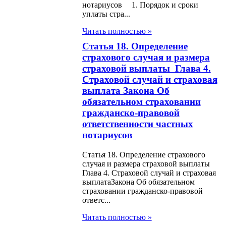
нотариусов 1. Порядок и сроки
уплаты стра...
н О Фонде
Читать полностью »
нтирования
Статья 18. Определение
ховых выплат
страхового случая и размера
страховой выплаты Глава 4.
н О воинской
Страховой случай и страховая
е и статусе
выплата Закона Об
обязательном страховании
нослужащих
гражданско-правовой
ответственности частных
н О рекламе
нотариусов
на О профилактике
Статья 18. Определение страхового
случая и размера страховой выплаты
вого насилия
Глава 4. Страховой случай и страховая
выплатаЗакона Об обязательном
н О средствах
страховании гражданско-правовой
ответс...
овой информации
Читать полностью »