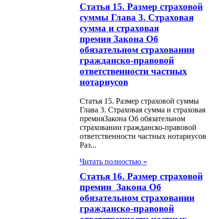
Статья 15. Размер страховой
твах, их аналогах
суммы Глава 3. Страховая
екурсорах и мерах
сумма и страховая
иводействия их
премия Закона Об
обязательном страховании
конному обороту и
гражданско-правовой
потреблению ими
ответственности частных
нотариусов
н О социальной и
Статья 15. Размер страховой суммы
ко-педагогической
Глава 3. Страховая сумма и страховая
премияЗакона Об обязательном
екционной
страховании гражданско-правовой
ержке детей с
ответственности частных нотариусов
Раз...
ниченными
Читать полностью »
ожностями
Статья 16. Размер страховой
премии Закона Об
н О
обязательном страховании
дарственном
гражданско-правовой