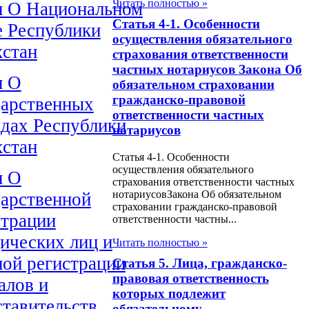
Читать полностью »
н О Национальном
Статья 4-1. Особенности
е Республики
осуществления обязательного
хстан
страхования ответственности
частных нотариусов Закона Об
н О
обязательном страховании
гражданско-правовой
дарственных
ответственности частных
адах Республики
нотариусов
хстан
Статья 4-1. Особенности
осуществления обязательного
н О
страхования ответственности частных
нотариусовЗакона Об обязательном
дарственной
страховании гражданско-правовой
страции
ответственности частны...
ических лиц и
Читать полностью »
ной регистрации
Статья 5. Лица, гражданско-
правовая ответственность
алов и
которых подлежит
ставительств
обязательному