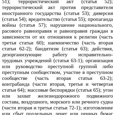
51); террористический акт (статья 52);
террористический акт против представителя
иностранного государства (статья 53); диверсия
(статья 54); вредительство (статья 55); пропаганда
войны (статья 57); нарушение национального,
расового равноправия и равноправия граждан в
зависимости от их отношения к религии (часть
третья статьи 60); наемничество (часть вторая
статьи 62-2); бандитизм (статья 63); действия,
дезорганизующие работу исправительно-
трудовых учреждений (статья 63-1); организация
или руководство преступной группой либо
преступным сообществом, участие в преступном
сообществе (часть вторая статьи 63-2);
контрабанда (части вторая, третья и четвертая
статьи 64); массовые беспорядки (статья 65); угон
или захват железнодорожного подвижного
состава, воздушного, морского или речного судна
(части вторая и третья статьи 72-1); изготовление
или сбыт поддельных денег или ценных бумаг