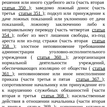
решения или иного судебного акта (часть вторая
статьи 350
); заведомо ложный донос (часть
третья
статьи 351
); подкуп или принуждение к
даче ложных показаний или уклонению от дачи
показаний, ложному заключению либо к
неправильному переводу (часть четвертая
статьи
354
); побег из мест лишения свободы, из-под
ареста или из-под стражи (часть вторая
статьи
358
); злостное неповиновение требованиям
администрации уголовно-исполнительного
учреждения (
статья 360
); дезорганизация
нормальной деятельности учреждений,
обеспечивающих изоляцию от общества (
статья
361
); неповиновение или иное неисполнение
приказа (части третья и пятая
статьи 367
);
сопротивление начальнику или принуждение его
к нарушению служебных обязанностей (части
вторая и третья
статьи 368
); насильственные
действия в отношении начальника (части вторая
и третья
статьи 369
); нарушение уставных