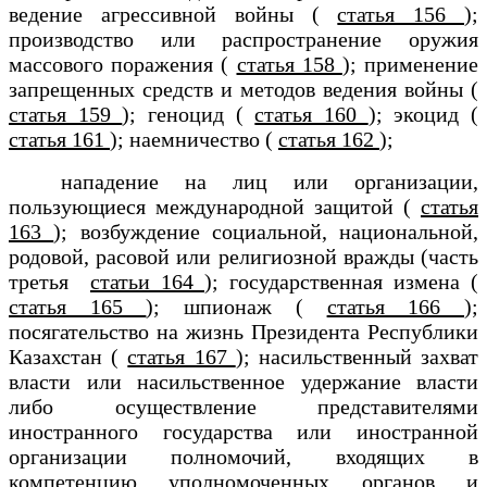
ведение агрессивной войны (
статья 156
);
производство или распространение оружия
массового поражения (
статья 158
); применение
запрещенных средств и методов ведения войны (
статья 159
); геноцид (
статья 160
); экоцид (
статья 161
); наемничество (
статья 162
);
нападение на лиц или организации,
пользующиеся международной защитой (
статья
163
); возбуждение социальной, национальной,
родовой, расовой или религиозной вражды (часть
третья
статьи 164
); государственная измена (
статья 165
); шпионаж (
статья 166
);
посягательство на жизнь Президента Республики
Казахстан (
статья 167
); насильственный захват
власти или насильственное удержание власти
либо осуществление представителями
иностранного государства или иностранной
организации полномочий, входящих в
компетенцию уполномоченных органов и