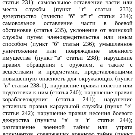
статьи 231); самовольное оставление части или
места службы (пункт "г" статьи 233);
дезертирство (пункты "б" и""г" статьи 234);
самовольное оставление части в боевой
обстановке (статья 235), уклонение от воинской
службы путем членовредительства или иным
способом (пункт "б" статьи 236); умышленное
уничтожение или повреждение военного
имущества (пункт""в" статьи 238); нарушение
правил обращения с оружием, а также с
веществами и предметами, представляющими
повышенную опасность для окружающих (пункт
"в" статьи 238-1); нарушение правил полетов или
подготовки к ним (статья 240); нарушение правил
кораблевождения (статья 241); нарушение
уставных правил караульной службы (пункт "е"
статьи 242); нарушение правил несения боевого
дежурства (пункты "в" и "г" статьи 244);
разглашение военной тайны или утрата
документов, содержащих военную тайну (пункт