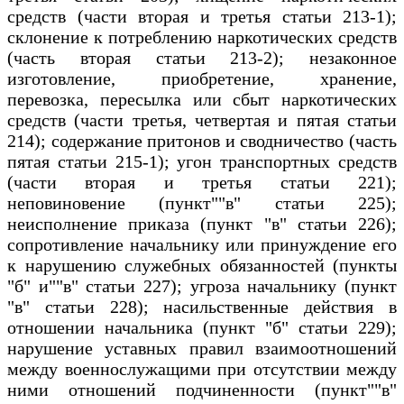
средств (части вторая и третья статьи 213-1);
склонение к потреблению наркотических средств
(часть вторая статьи 213-2); незаконное
изготовление, приобретение, хранение,
перевозка, пересылка или сбыт наркотических
средств (части третья, четвертая и пятая статьи
214); содержание притонов и сводничество (часть
пятая статьи 215-1); угон транспортных средств
(части вторая и третья статьи 221);
неповиновение (пункт""в" статьи 225);
неисполнение приказа (пункт "в" статьи 226);
сопротивление начальнику или принуждение его
к нарушению служебных обязанностей (пункты
"б" и""в" статьи 227); угроза начальнику (пункт
"в" статьи 228); насильственные действия в
отношении начальника (пункт "б" статьи 229);
нарушение уставных правил взаимоотношений
между военнослужащими при отсутствии между
ними отношений подчиненности (пункт""в"