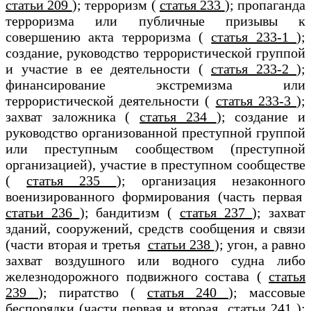
статьи 209
); терроризм (
статья 233
); пропаганда
терроризма или публичные призывы к
совершению акта терроризма (
статья 233-1
);
создание, руководство террористической группой
и участие в ее деятельности (
статья 233-2
);
финансирование экстремизма или
террористической деятельности (
статья 233-3
);
захват заложника (
статья 234
); создание и
руководство организованной преступной группой
или преступным сообществом (преступной
организацией), участие в преступном сообществе
(
статья 235
); организация незаконного
военизированного формирования (часть первая
статьи 236
); бандитизм (
статья 237
); захват
зданий, сооружений, средств сообщения и связи
(части вторая и третья
статьи 238
); угон, а равно
захват воздушного или водного судна либо
железнодорожного подвижного состава (
статья
239
); пиратство (
статья 240
); массовые
беспорядки (части первая и вторая
статьи 241
);