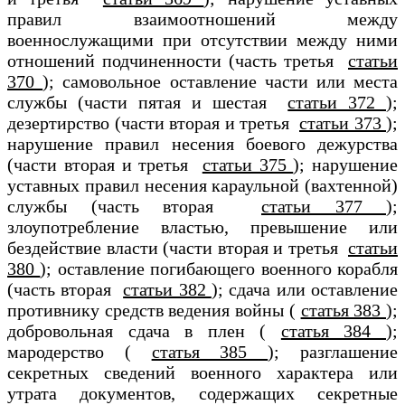
правил взаимоотношений между
военнослужащими при отсутствии между ними
отношений подчиненности (часть третья
статьи
370
); самовольное оставление части или места
службы (части пятая и шестая
статьи 372
);
дезертирство (части вторая и третья
статьи 373
);
нарушение правил несения боевого дежурства
(части вторая и третья
статьи 375
); нарушение
уставных правил несения караульной (вахтенной)
службы (часть вторая
статьи 377
);
злоупотребление властью, превышение или
бездействие власти (части вторая и третья
статьи
380
); оставление погибающего военного корабля
(часть вторая
статьи 382
); сдача или оставление
противнику средств ведения войны (
статья 383
);
добровольная сдача в плен (
статья 384
);
мародерство (
статья 385
); разглашение
секретных сведений военного характера или
утрата документов, содержащих секретные