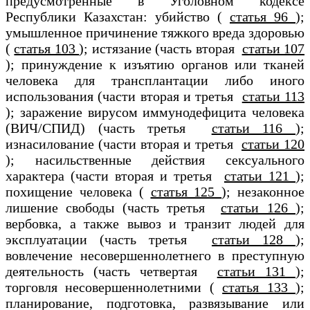
предусмотренные в Уголовном кодексе
Республики Казахстан: убийство (
статья 96
);
умышленное причинение тяжкого вреда здоровью
(
статья 103
); истязание (часть вторая
статьи 107
); принуждение к изъятию органов или тканей
человека для трансплантации либо иного
использования (части вторая и третья
статьи 113
); заражение вирусом иммунодефицита человека
(ВИЧ/СПИД) (часть третья
статьи 116
);
изнасилование (части вторая и третья
статьи 120
); насильственные действия сексуального
характера (части вторая и третья
статьи 121
);
похищение человека (
статья 125
); незаконное
лишение свободы (часть третья
статьи 126
);
вербовка, а также вывоз и транзит людей для
эксплуатации (часть третья
статьи 128
);
вовлечение несовершеннолетнего в преступную
деятельность (часть четвертая
статьи 131
);
торговля несовершеннолетними (
статья 133
);
планирование, подготовка, развязывание или