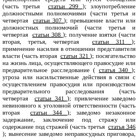
(часть третья
статьи 299
); злоупотребление
должностными полномочиями (части третья и
четвертая
статьи 307
); превышение власти или
должностных полномочий (части третья и
четвертая
статьи 308
); получение взятки (части
вторая, третья, четвертая
статьи 311
);
применение насилия в отношении представителя
власти (часть вторая
статьи 321
); посягательство
на жизнь лица, осуществляющего правосудие или
предварительное расследование (
статья 340
);
угроза или насильственные действия в связи с
осуществлением правосудия или производством
предварительного расследования (часть
четвертая
статьи 341
); привлечение заведомо
невиновного к уголовной ответственности (часть
вторая
статьи 344
); заведомо незаконное
задержание, заключение под стражу или
содержание под стражей (часть третья
статья 346
); вынесение заведомо неправосудных приговора,