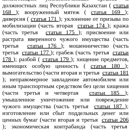
должностных лиц Республики Казахстан (
статья
168
); вооруженный мятеж (
статья 169
);
диверсия (
статья 171
); уклонение от призыва по
мобилизации (часть вторая
статьи 174
); кража
(часть третья
статьи 175
); присвоение или
растрата вверенного чужого имущества (часть
третья
статьи 176
); мошенничество (часть
третья
статьи 177
); грабеж (часть третья
статьи
178
); разбой (
статья 179
); хищение предметов,
имеющих особую ценность (
статья 180
);
вымогательство (части вторая и третья
статьи 181
); неправомерное завладение автомобилем или
иным транспортным средством без цели хищения
(части третья и четвертая
статьи 185
);
умышленное уничтожение или повреждение
чужого имущества (часть третья
статьи 187
);
изготовление или сбыт поддельных денег или
ценных бумаг (части вторая и третья
статьи 206
); экономическая контрабанда (часть третья