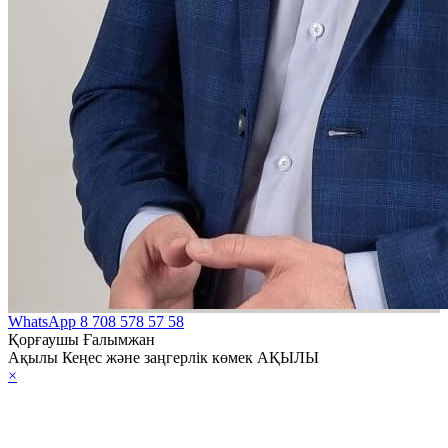
WhatsApp
8 708 578 57 58
Қорғаушы Ғалымжан
Ақылы Кеңес және заңгерлік көмек АҚЫЛЫ
×