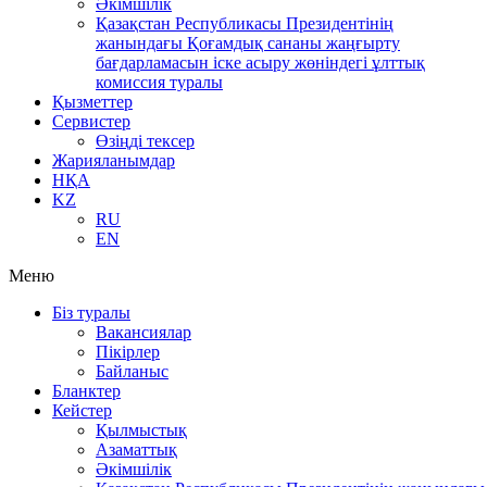
Әкімшілік
Қазақстан Республикасы Президентінің
жанындағы Қоғамдық сананы жаңғырту
бағдарламасын іске асыру жөніндегі ұлттық
комиссия туралы
Қызметтер
Сервистер
Өзіңді тексер
Жарияланымдар
НҚА
KZ
RU
EN
Меню
Біз туралы
Вакансиялар
Пікірлер
Байланыс
Бланктер
Кейстер
Қылмыстық
Азаматтық
Әкімшілік