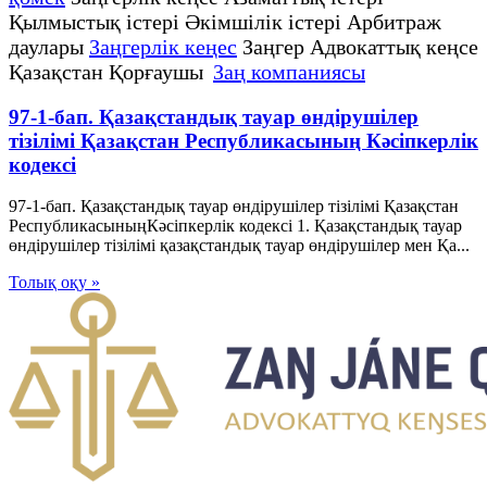
Қылмыстық істері Әкімшілік істері Арбитраж
даулары
Заңгерлік кеңес
Заңгер Адвокаттық кеңсе
Қазақстан Қорғаушы
Заң компаниясы
97-1-бап. Қазақстандық тауар өндірушілер
тізілімі Қазақстан Республикасының Кәсіпкерлік
кодексі
97-1-бап. Қазақстандық тауар өндірушілер тізілімі Қазақстан
РеспубликасыныңКәсіпкерлік кодексі 1. Қазақстандық тауар
өндірушілер тізілімі қазақстандық тауар өндірушілер мен Қа...
Толық оқу »