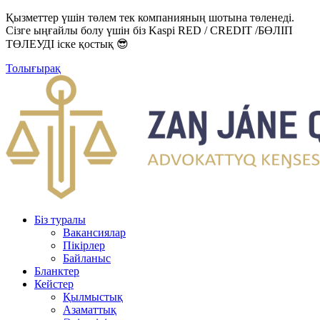
Қызметтер үшін төлем тек компанияның шотына төленеді.
Сізге ыңғайлы болу үшін біз Kaspi RED / CREDIT /БӨЛІП
ТӨЛЕУДІ іске қостық 😎
Толығырақ
Біз туралы
Вакансиялар
Пікірлер
Байланыс
Бланктер
Кейстер
Қылмыстық
Азаматтық