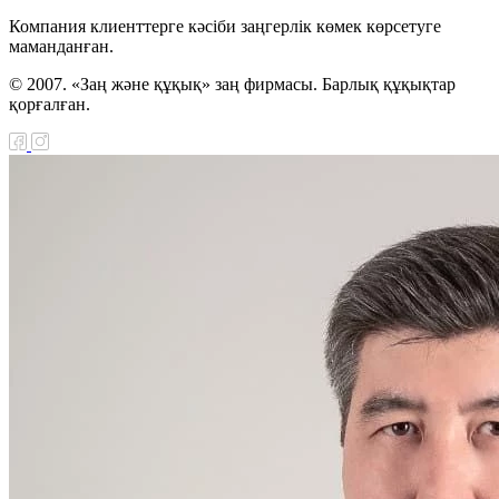
Компания клиенттерге кәсіби заңгерлік көмек көрсетуге
маманданған.
© 2007. «Заң және құқық» заң фирмасы. Барлық құқықтар
қорғалған.