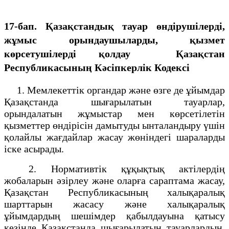
17-бап.
Қазақстандық
тауар өндірушілерді,
жұмыс орындаушыларды, қызмет
көрсетушілерді қолдау Қазақстан
Республикасының Кәсіпкерлік Кодексі
1. Мемлекеттік органдар және өзге де ұйымдар
Қазақстанда шығарылатын тауарлар,
орындалатын жұмыстар мен көрсетілетін
қызметтер өндірісін
дамытуды ынталандыру үшін
қолайлы жағдайлар жасау жөніндегі шараларды
іске асырады.
2. Нормативтік құқықтық актілердің
жобаларын әзірлеу және оларға сараптама жасау,
Қазақстан Республикасының халықаралық
шарттарын жасасу және халықаралық
ұйымдардың шешімдер қабылдауына қатысу
кезінде
Қазақстанда шығарылатын тауарлардың,