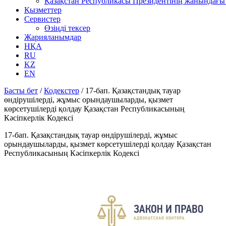
Қазақстан Республикасы Президентінің жанындағы 
Қызметтер
Сервистер
Өзіңді тексер
Жарияланымдар
НҚА
RU
KZ
EN
Басты бет
/
Кодекстер
/
17-бап. Қазақстандық тауар
өндірушілерді, жұмыс орындаушыларды, қызмет
көрсетушілерді қолдау Қазақстан Республикасының
Кәсіпкерлік Кодексі
17-бап. Қазақстандық тауар өндірушілерді, жұмыс
орындаушыларды, қызмет көрсетушілерді қолдау Қазақстан
Республикасының Кәсіпкерлік Кодексі