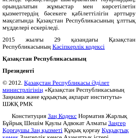
орындалатын жұмыстар мен көрсетілетін
қызметтердің
бәсекеге қабілеттілігін арттыру
мақсатында Қазақстан Республикасының ұлттық
мүдделері ескеріледі.
2015 жылғы 29 қазандағы Қазақстан
Республикасының
Кәсіпкерлік кодексі
Қазақстан Республикасының
Президенті
© 2012.
Қазақстан Республикасы Әділет
министрлігінің
«Қазақстан Республикасының
Заңнама және құқықтық ақпарат институты»
ШЖҚ РМК
Конституция
Заң Кодекс
Норматив Жарлық
Бұйрық Шешім Қаулы Адвокат Алматы
Заңгер
Қорғаушы Заң қызметі
Құқық қорғау
Құқықтық
қөмек
Заңгерлік кеңсе Азаматтық істері