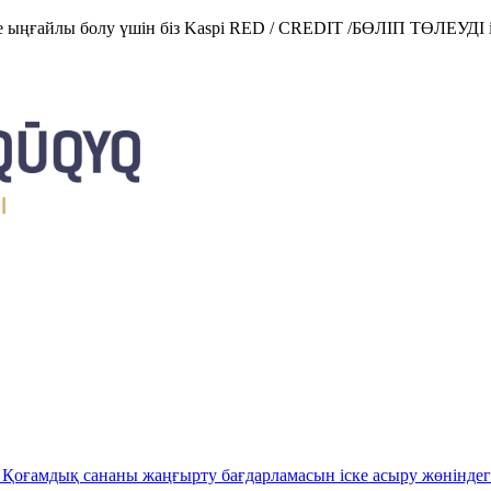
е ыңғайлы болу үшін біз Kaspi RED / CREDIT /БӨЛІП ТӨЛЕУДІ і
Қоғамдық сананы жаңғырту бағдарламасын іске асыру жөніндег