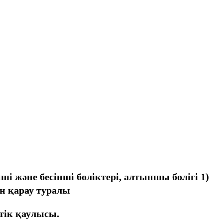
і және бесінші бөліктері, алтыншы бөлігі 1)
н қарау туралы
тік қаулысы.