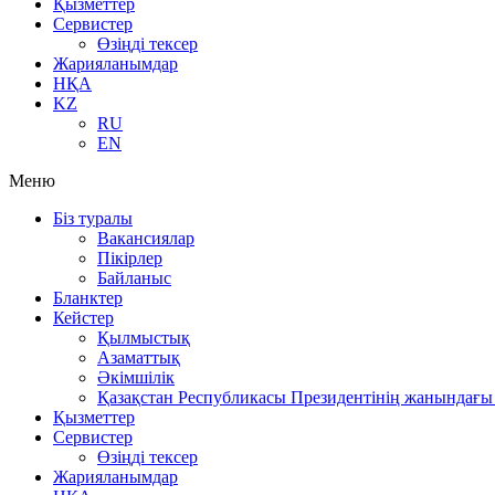
Қызметтер
Сервистер
Өзіңді тексер
Жарияланымдар
НҚА
KZ
RU
EN
Меню
Біз туралы
Вакансиялар
Пікірлер
Байланыс
Бланктер
Кейстер
Қылмыстық
Азаматтық
Әкімшілік
Қазақстан Республикасы Президентінің жанындағы 
Қызметтер
Сервистер
Өзіңді тексер
Жарияланымдар