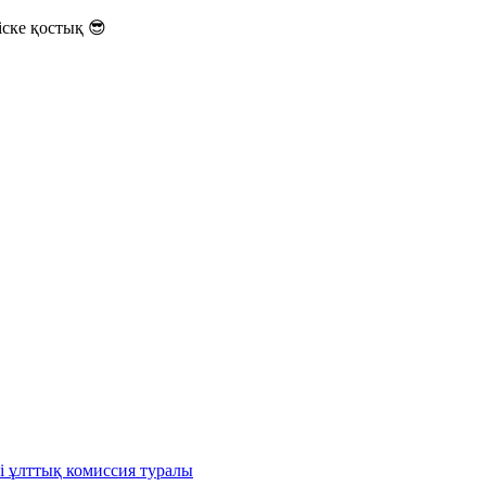
ске қостық 😎
і ұлттық комиссия туралы