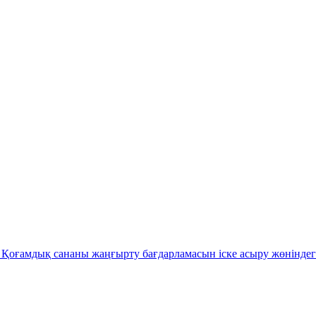
Қоғамдық сананы жаңғырту бағдарламасын іске асыру жөніндег