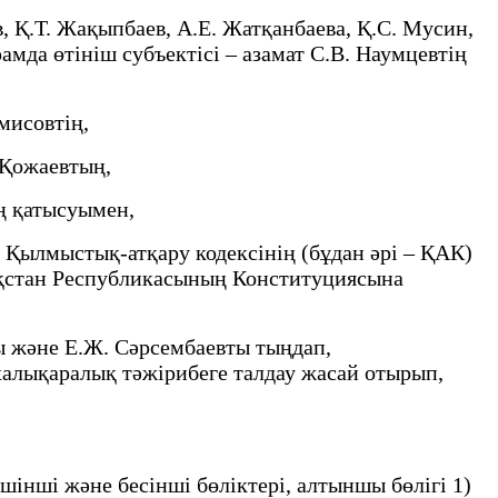
Қ.Т. Жақыпбаев, А.Е. Жатқанбаева, Қ.С. Мусин,
амда өтініш субъектісі – азамат С.В. Наумцевтің
мисовтің,
 Қожаевтың,
ң қатысуымен,
Қылмыстық-атқару кодексінің (бұдан әрі – ҚАК)
зақстан Республикасының Конституциясына
және Е.Ж. Сәрсембаевты тыңдап,
халықаралық тәжірибеге талдау жасай отырып,
ші және бесінші бөліктері, алтыншы бөлігі 1)