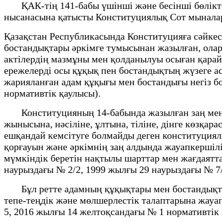
ҚАК-тің 141-бабы үшінші және бесінші бөліктері
нысанасына қатысты Конституциялық Сот мыналар
Қазақстан Республикасында Конституцияға сәйкес
бостандықтары әркімге тумысынан жазылған, олар 
актілердің мазмұны мен қолданылуы осыған қара
ережелерді осы құқық пен бостандықтың жүзеге а
жарияланған адам құқығы мен бостандығы негiз б
нормативтік қаулысы).
Конституцияның 14-бабында жазылған заң мен сот
жынысына, нәсіліне, ұлтына, тіліне, дінге көзқа
ешқандай кемсітуге болмайды деген конституциял
қорғауын және әркімнің заң алдында жауапкершілі
мүмкіндік беретін нақтылы шарттар мен жағдаятт
наурыздағы № 2/2, 1999 жылғы 29 наурыздағы № 7/
Бұл ретте адамның құқықтары мен бостандықтарын
тепе-теңдік және мөлшерлестік талаптарына жауа
5, 2016 жылғы 14 желтоқсандағы № 1 нормативтік