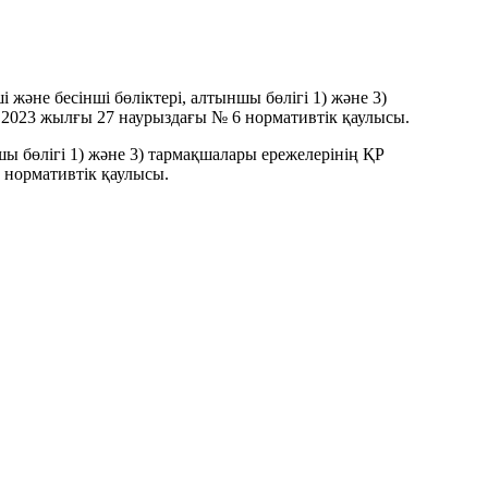
және бесінші бөліктері, алтыншы бөлігі 1) және 3)
 2023 жылғы 27 наурыздағы № 6 нормативтік қаулысы.
ы бөлігі 1) және 3) тармақшалары ережелерінің ҚР
 нормативтік қаулысы.