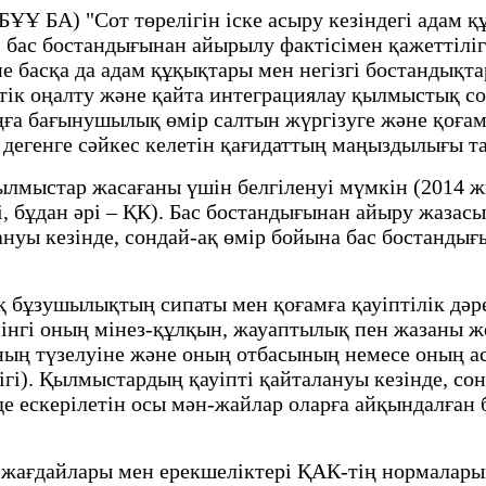
 БА) "Сот төрелігін іске асыру кезіндегі адам қ
бас бостандығынан айырылу фактісімен қажеттілігі
е басқа да адам құқықтары мен негізгі бостандықт
ік оңалту және қайта интеграциялау қылмыстық сот
а бағынушылық өмір салтын жүргізуге және қоғам ө
 дегенге сәйкес келетін қағидаттың маңыздылығы т
ылмыстар жасағаны үшін белгіленуі мүмкін (2014 ж
, бұдан әрі – ҚК). Бас бостандығынан айыру жазас
нуы кезiнде, сондай-ақ өмiр бойына бас бостандығ
ұзушылықтың сипаты мен қоғамға қауiптiлiк дәреж
йiнгi оның мiнез-құлқын, жауаптылық пен жазаны ж
ның түзелуiне және оның отбасының немесе оның 
гі). Қылмыстардың қауiптi қайталануы кезiнде, со
інде ескерілетін осы мән-жайлар оларға айқындалға
ағдайлары мен ерекшеліктері ҚАК-тің нормаларынд