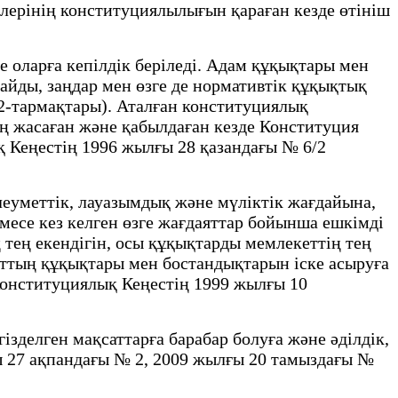
ерінің конституциялылығын қараған кезде өтініш
оларға кепілдік беріледі. Адам құқықтары мен
айды, заңдар мен өзге де нормативтік құқықтық
2-тармақтары). Аталған конституциялық
ң жасаған және қабылдаған кезде Конституция
қ Кеңестің 1996 жылғы 28 қазандағы № 6/2
еуметтік, лауазымдық және мүліктік жағдайына,
месе кез келген өзге жағдаяттар бойынша ешкімді
тең екендігін, осы құқықтарды мемлекеттің тең
маттың құқықтары мен бостандықтарын іске асыруға
Конституциялық Кеңестің 1999 жылғы 10
делген мақсаттарға барабар болуға және әділдік,
ы 27 ақпандағы № 2, 2009 жылғы 20 тамыздағы №