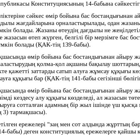
публикасы Конституциясының 14-бабына сәйкестігін
теріне сәйкес өмiр бойына бас бостандығынан ай
дағдылы жағдайларына орналастырылады, одан жазан
мкін болады. Жазаны өтеудің дағдылы не жеңілдеті
де жазасын өтеп жүрген, белгілі бір мерзімге бас б
үмкін болады (ҚАК-тің 139-бабы).
шасында өмiр бойына бас бостандығынан айыру жа
аластырудың қолма-қол ақшаны бақылау шоттарында
кте қажетті заттарды сатып алуға жұмсау құқығы кө
ауға құқығы бар (ҚАК-тің 141-бабы сегізінші бөлігі
шасында өмiр бойына бас бостандығынан айыру жа
імді кездесу алу құқығы көзделеді, ал жазасын тө
йыруға сотталған адамның бір жыл ішінде үш қысқа м
ң 3) тармақшасы).
лген ережелері "заң мен сот алдында жұрттың бәрі 
4-бабы) деген конституциялық ережелерге қайшы к