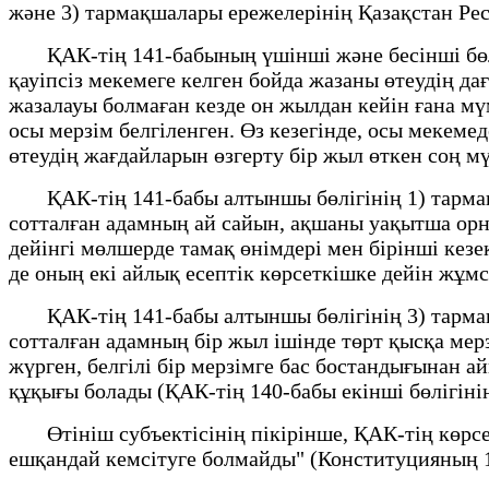
және 3) тармақшалары ережелерінің Қазақстан Рес
ҚАК-тің 141-бабының үшінші және бесінші бөлік
қауіпсіз мекемеге келген бойда жазаны өтеудiң 
жазалауы болмаған кезде он жылдан кейін ғана мү
осы мерзім белгіленген. Өз кезегінде, осы мекеме
өтеудің жағдайларын өзгерту бір жыл өткен соң м
ҚАК-тің 141-бабы алтыншы бөлігінің 1) тармақ
сотталған адамның ай сайын, ақшаны уақытша орн
дейінгі мөлшерде тамақ өнімдері мен бiрiншi кезе
де оның екі айлық есептік көрсеткішке дейін жұмс
ҚАК-тің 141-бабы алтыншы бөлігінің 3) тармақ
сотталған адамның бір жыл ішінде төрт қысқа мерз
жүрген, белгілі бір мерзімге бас бостандығынан а
құқығы болады (ҚАК-тің 140-бабы екінші бөлігіні
Өтініш субъектісінің пікірінше, ҚАК-тің көрсеті
ешқандай кемсітуге болмайды" (Конституцияның 1