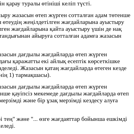
 қарау туралы өтініші келіп түсті.
ыру жазасын өтеп жүрген сотталған адам төтенше
ы өтеудің жеңілдетілген жағдайларына ауыстыру
лген жағдайларына қайта ауыстыру үшін де нақ
остандығынан айыруға сотталған адамға жазасын
засын дағдылы жағдайларда өтеп жүрген
ғы қаражатты екі айлық есептік көрсеткішке
зделеді. Жазасын қатаң жағдайларда өтеген кезде
нің 1) тармақшасы).
засын дағдылы жағдайларда өтеп жүрген
тенше қауіпсіз мекемеде дағдылы жағдайларда өтеп
ерзімді және бір ұзақ мерзімді кездесу алуға
тең" және "... өзге жағдаяттар бойынша ешкімді
еледі.