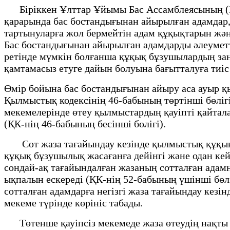
Біріккен Ұлттар Ұйымы Бас Ассамблеясының (БҰҰ
қарарында бас бостандығынан айырылған адамдар, 
тартынуларға жол бермейтін адам құқықтарын жән
Бас бостандығынан айырылған адамдарды әлеуметт
ретінде мүмкін болғанша құқық бұзушылардың заңғ
қамтамасыз етуге дайын болуына бағытталуға тиіс
Өмір бойына бас бостандығынан айыру аса ауыр қ
Қылмыстық кодексінің 46-бабының төртінші бөлігі
мекемелерінде өтеу қылмыстардың қауiптi қайтала
(ҚК-нің 46-бабының бесінші бөлігі).
Сот жаза тағайындау кезiнде қылмыстық құқық б
құқық бұзушылық жасағанға дейiнгi және одан ке
сондай-ақ тағайындалған жазаның сотталған адам
ықпалын ескередi (ҚК-нің 52-бабының үшінші бөлі
сотталған адамдарға негізгі жаза тағайындау кез
мекеме түрінде көрініс табады.
Төтенше қауіпсіз мекемеде жаза өтеудің нақты ж