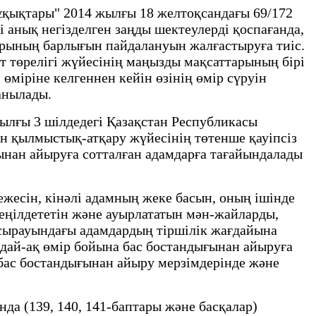
ұқықтары" 2014 жылғы 18 желтоқсандағы 69/172
 анық негізделген заңды шектеулерді қоспағанда,
арының барлығын пайдалануын жалғастыруға тиіс.
 төрелігі жүйесінің маңызды мақсаттарының бірі
міріне келгеннен кейін өзінің өмір сүруін
анылады.
ылғы 3 шілдедегі Қазақстан Республикасы
ын қылмыстық-атқару жүйесінің төтенше қауіпсіз
ынан айыруға сотталған адамдарға тағайындалады
есiн, кінәлі адамның жеке басын, оның ішінде
еңiлдететiн және ауырлататын мән-жайларды,
асырауындағы адамдардың тiршiлiк жағдайына
ндай-ақ өмiр бойына бас бостандығынан айыруға
н бас бостандығынан айыру мерзімдерінде және
а (139, 140, 141-баптары және басқалар)