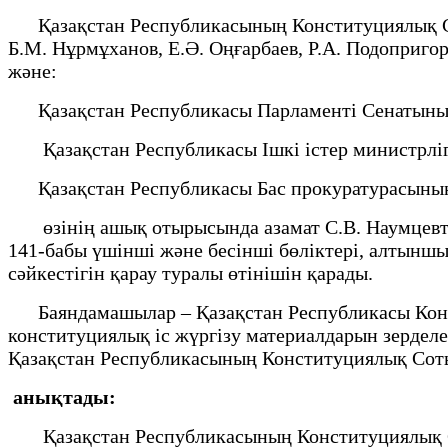
Қазақстан Республикасының Конституциялық Соты 
Б.М. Нұрмұханов, Е.Ә. Оңғарбаев, Р.А. Подопригор
және:
Қазақстан Республикасы Парламенті Сенатының ө
Қазақстан Республикасы Ішкі істер министрлігі
Қазақстан Республикасы Бас прокуратурасының ө
өзінің ашық отырысында азамат С.В. Наумцевтің
141-бабы үшінші және бесінші бөліктері, алтынш
сәйкестігін қарау туралы өтінішін қарады.
Баяндамашылар – Қазақстан Республикасы Конст
конституциялық іс жүргізу материалдарын зердел
Қазақстан Республикасының Конституциялық Сот
анықтады:
Қазақстан Республикасының Конституциялық Соты