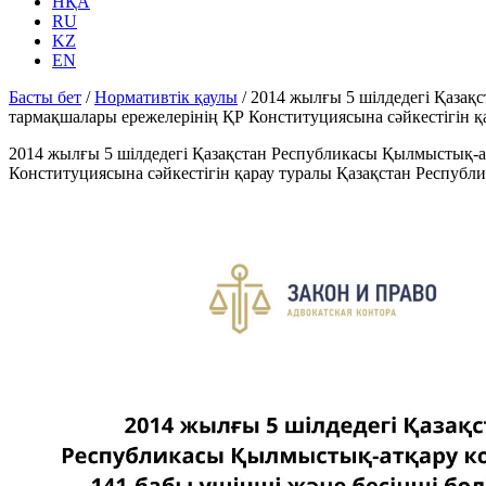
НҚА
RU
KZ
EN
Басты бет
/
Нормативтік қаулы
/
2014 жылғы 5 шілдедегі Қазақс
тармақшалары ережелерінің ҚР Конституциясына сәйкестігін 
2014 жылғы 5 шілдедегі Қазақстан Республикасы Қылмыстық-атқ
Конституциясына сәйкестігін қарау туралы Қазақстан Респуб