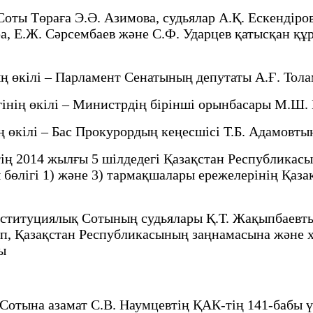
Төраға Э.Ә. Азимова, судьялар А.Қ. Ескендіров, 
а, Е.Ж. Сәрсембаев және С.Ф. Ударцев қатысқан құр
кілі – Парламент Сенатының депутаты А.Ғ. Тола
нің өкілі – Министрдің бірінші орынбасары М.Ш.
кілі – Бас Прокурордың кеңесшісі Т.Б. Адамовты
 2014 жылғы 5 шілдедегі Қазақстан Республикасы 
ы бөлігі 1) және 3) тармақшалары ережелерінің Қа
итуциялық Сотының судьялары Қ.Т. Жақыпбаевты 
еп, Қазақстан Республикасының заңнамасына және 
ы
на азамат С.В. Наумцевтің ҚАК-тің 141-бабы үшін