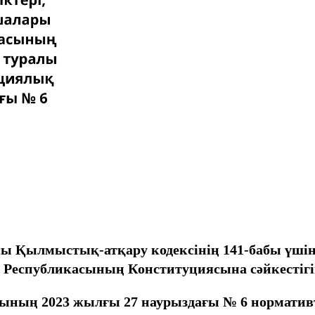
ы Қылмыстық-атқару кодексінің 141-бабы үшінш
н Республикасының Конституциясына сәйкестігі
ының 2023 жылғы 27 наурыздағы № 6 норматив