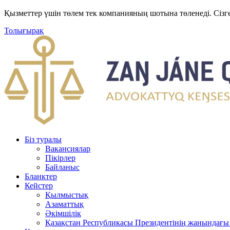
Қызметтер үшін төлем тек компанияның шотына төленеді. Сізг
Толығырақ
Біз туралы
Вакансиялар
Пікірлер
Байланыс
Бланктер
Кейстер
Қылмыстық
Азаматтық
Әкімшілік
Қазақстан Республикасы Президентінің жанындағы 