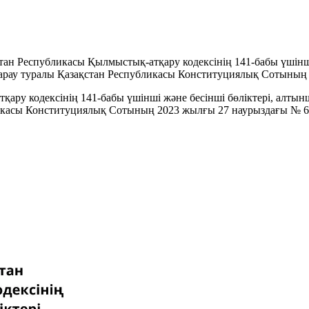
тан Республикасы Қылмыстық-атқару кодексінің 141-бабы үшінші 
қарау туралы Қазақстан Республикасы Конституциялық Сотының
ару кодексінің 141-бабы үшінші және бесінші бөліктері, алтынш
ликасы Конституциялық Сотының 2023 жылғы 27 наурыздағы № 6