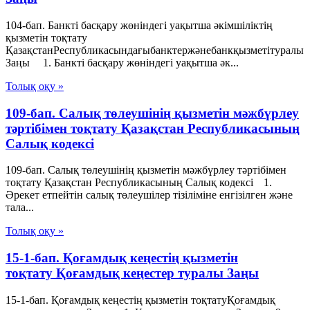
104-бап. Банкті басқару жөніндегі уақытша әкімшіліктің
қызметін тоқтату
ҚазақстанРеспубликасындағыбанктержәнебанкқызметітуралы
Заңы 1. Банкті басқару жөніндегі уақытша әк...
Толық оқу »
109-бап. Салық төлеушінің қызметін мәжбүрлеу
тәртібімен тоқтату Қазақстан Республикасының
Салық кодексі
109-бап. Салық төлеушінің қызметін мәжбүрлеу тәртібімен
тоқтату Қазақстан Республикасының Салық кодексі 1.
Әрекет етпейтін салық төлеушілер тізіліміне енгізілген және
тала...
Толық оқу »
15-1-бап. Қоғамдық кеңестің қызметін
тоқтату Қоғамдық кеңестер туралы Заңы
15-1-бап. Қоғамдық кеңестің қызметін тоқтатуҚоғамдық