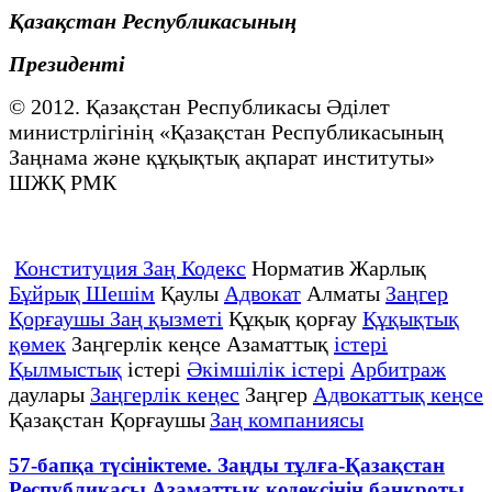
Қазақстан Республикасының
Президенті
© 2012. Қазақстан Республикасы Әділет
министрлігінің «Қазақстан Республикасының
Заңнама және құқықтық ақпарат институты»
ШЖҚ РМК
Конституция Заң Кодекс
Норматив Жарлық
Бұйрық Шешім
Қаулы
Адвокат
Алматы
Заңгер
Қорғаушы Заң қызметі
Құқық қорғау
Құқықтық
қөмек
Заңгерлік кеңсе Азаматтық
істері
Қылмыстық
істері
Әкімшілік істері
Арбитраж
даулары
Заңгерлік кеңес
Заңгер
Адвокаттық кеңсе
Қазақстан Қорғаушы
Заң компаниясы
57-бапқа түсініктеме. Заңды тұлға-Қазақстан
Республикасы Азаматтық кодексінің банкроты