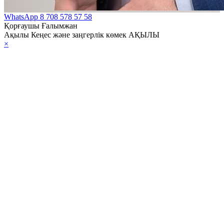
WhatsApp
8 708 578 57 58
Қорғаушы Ғалымжан
Ақылы Кеңес және заңгерлік көмек АҚЫЛЫ
×