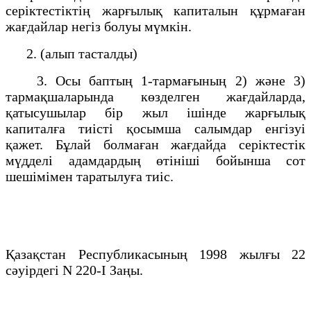
серіктестіктің жарғылық капиталын құрмаған
жағдайлар негіз болуы мүмкін.
2. (алып тасталды)
3. Осы баптың 1-тармағының 2) және 3)
тармақшаларында көзделген жағдайларда,
қатысушылар бір жыл ішінде жарғылық
капиталға тиісті қосымша салымдар енгізуі
қажет. Бұлай болмаған жағдайда серіктестік
мүдделі адамдардың өтініші бойынша сот
шешімімен таратылуға тиіс.
Қазақстан Республикасының 1998 жылғы 22
сәуірдегі N 220-І Заңы.