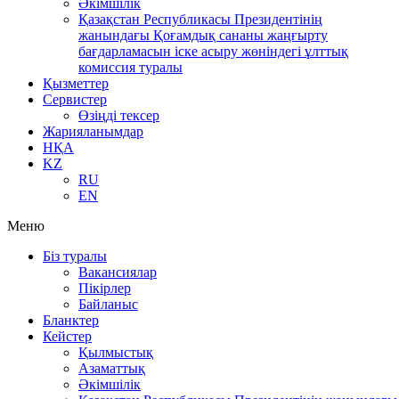
Әкімшілік
Қазақстан Республикасы Президентінің
жанындағы Қоғамдық сананы жаңғырту
бағдарламасын іске асыру жөніндегі ұлттық
комиссия туралы
Қызметтер
Сервистер
Өзіңді тексер
Жарияланымдар
НҚА
KZ
RU
EN
Меню
Біз туралы
Вакансиялар
Пікірлер
Байланыс
Бланктер
Кейстер
Қылмыстық
Азаматтық
Әкімшілік