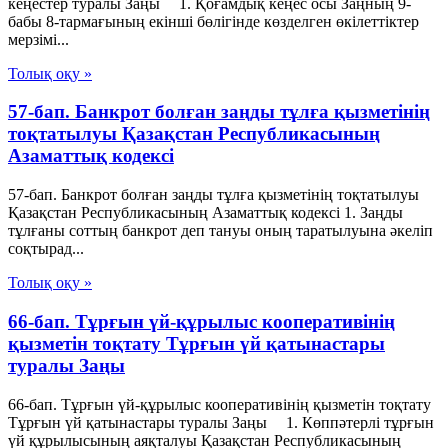
кеңестер туралы Заңы 1. Қоғамдық кеңес осы Заңның 9-
бабы 8-тармағының екінші бөлігінде көзделген өкілеттіктер
мерзімі...
Толық оқу »
57-бап. Банкрот болған заңды тұлға қызметiнiң
тоқтатылуы Қазақстан Республикасының
Азаматтық кодексi
57-бап. Банкрот болған заңды тұлға қызметiнiң тоқтатылуы
Қазақстан Республикасының Азаматтық кодексi 1. Заңды
тұлғаны соттың банкрот деп тануы оның таратылуына әкелiп
соқтырад...
Толық оқу »
66-бап. Тұрғын үй-құрылыс кооперативінің
қызметін тоқтату Тұрғын үй қатынастары
туралы Заңы
66-бап. Тұрғын үй-құрылыс кооперативінің қызметін тоқтату
Тұрғын үй қатынастары туралы Заңы 1. Көппәтерлі тұрғын
үй құрылысының аяқталуы Қазақстан Республикасының