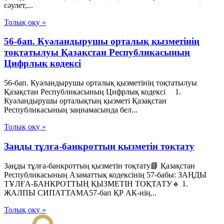
сәулет,...
Толық оқу »
56-бап. Куәландырушы орталық қызметінің
тоқтатылуы Қазақстан Республикасының
Цифрлық кодексі
56-бап. Куәландырушы орталық қызметінің тоқтатылуы
Қазақстан Республикасының Цифрлық кодексі 1.
Куәландырушы орталықтың қызметі Қазақстан
Республикасының заңнамасында бел...
Толық оқу »
Заңды тұлға-банкроттың қызметін тоқтату
Заңды тұлға-банкроттың қызметін тоқтату📘 Қазақстан
Республикасының Азаматтық кодексінің 57-бабы: ЗАҢДЫ
ТҰЛҒА-БАНКРОТТЫҢ ҚЫЗМЕТІН ТОҚТАТУ🔹 1.
ЖАЛПЫ СИПАТТАМА57-бап ҚР АК-нің...
Толық оқу »