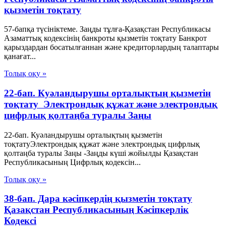
қызметін тоқтату
57-бапқа түсініктеме. Заңды тұлға-Қазақстан Республикасы
Азаматтық кодексінің банкроты қызметін тоқтату Банкрот
қарыздардан босатылғаннан және кредиторлардың талаптары
қанағат...
Толық оқу »
22-бап. Куәландырушы орталықтың қызметiн
тоқтату Электрондық құжат және электрондық
цифрлық қолтаңба туралы Заңы
22-бап. Куәландырушы орталықтың қызметiн
тоқтатуЭлектрондық құжат және электрондық цифрлық
қолтаңба туралы Заңы -Заңды күші жойылды Қазақстан
Республикасының Цифрлық кодексін...
Толық оқу »
38-бап. Дара кәсiпкердің қызметiн тоқтату
Қазақстан Республикасының Кәсіпкерлік
Кодексі