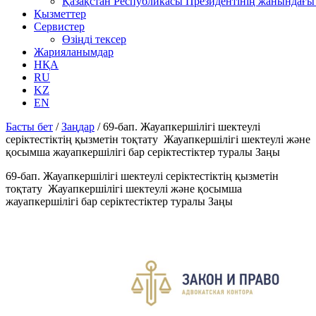
Қазақстан Республикасы Президентінің жанындағы 
Қызметтер
Сервистер
Өзіңді тексер
Жарияланымдар
НҚА
RU
KZ
EN
Басты бет
/
Заңдар
/
69-бап. Жауапкершілігі шектеулі
серіктестіктің қызметін тоқтату Жауапкершілігі шектеулі және
қосымша жауапкершілігі бар серіктестіктер туралы Заңы
69-бап. Жауапкершілігі шектеулі серіктестіктің қызметін
тоқтату Жауапкершілігі шектеулі және қосымша
жауапкершілігі бар серіктестіктер туралы Заңы