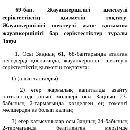
69-бап. Жауапкершілігі шектеулі
серіктестіктің қызметін тоқтату
Жауапкершілігі шектеулі және қосымша
жауапкершілігі бар серіктестіктер туралы
Заңы
1. Осы Заңның 61, 68-баптарында аталған
негіздерді қоспағанда, жауапкершілігі шектеулі
серіктестіктің қызметін тоқтатуға:
1) (алып тасталды)
2) егер жарғылық капиталды азайту
нәтижесінде оның мөлшері осы Заңның 23-
бабының 2-тармағында көзделген ең төменгі
мөлшерден аз болып қалған;
3) егер қатысушылар осы Заңның 24-бабының
2-тармағында белгіленген мерзімде