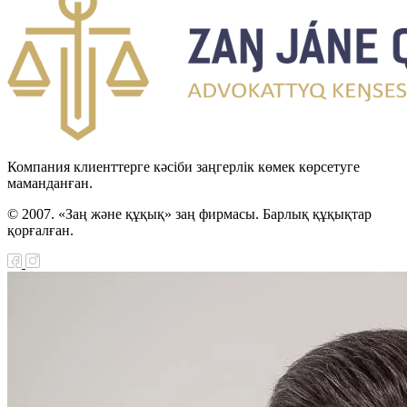
Компания клиенттерге кәсіби заңгерлік көмек көрсетуге
маманданған.
© 2007. «Заң және құқық» заң фирмасы. Барлық құқықтар
қорғалған.