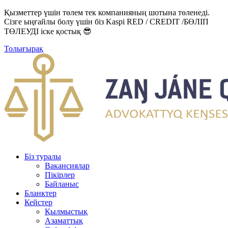
Қызметтер үшін төлем тек компанияның шотына төленеді.
Сізге ыңғайлы болу үшін біз Kaspi RED / CREDIT /БӨЛІП
ТӨЛЕУДІ іске қостық 😎
Толығырақ
Біз туралы
Вакансиялар
Пікірлер
Байланыс
Бланктер
Кейстер
Қылмыстық
Азаматтық