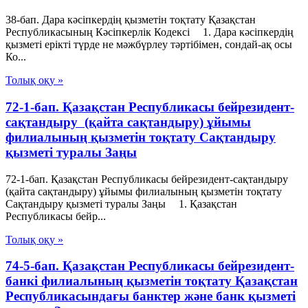
38-бап. Дара кәсiпкердің қызметiн тоқтату Қазақстан
Республикасының Кәсіпкерлік Кодексі 1. Дара кәсiпкердiң
қызметi ерiктi түрде не мәжбүрлеу тәртiбiмен, сондай-ақ осы
Ко...
Толық оқу »
72-1-бап. Қазақстан Республикасы бейрезидент-
сақтандыру (қайта сақтандыру) ұйымы
филиалының қызметін тоқтату Сақтандыру
қызметі туралы Заңы
72-1-бап. Қазақстан Республикасы бейрезидент-сақтандыру
(қайта сақтандыру) ұйымы филиалының қызметін тоқтату
Сақтандыру қызметі туралы Заңы 1. Қазақстан
Республикасы бейр...
Толық оқу »
74-5-бап. Қазақстан Республикасы бейрезидент-
банкі филиалының қызметін тоқтату Қазақстан
Республикасындағы банктер және банк қызметі