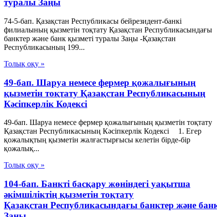
туралы Заңы
74-5-бап. Қазақстан Республикасы бейрезидент-банкі
филиалының қызметін тоқтату Қазақстан Республикасындағы
банктер және банк қызметі туралы Заңы -Қазақстан
Республикасының 199...
Толық оқу »
49-бап. Шаруа немесе фермер қожалығының
қызметiн тоқтату Қазақстан Республикасының
Кәсіпкерлік Кодексі
49-бап. Шаруа немесе фермер қожалығының қызметiн тоқтату
Қазақстан Республикасының Кәсіпкерлік Кодексі 1. Егер
қожалықтың қызметiн жалғастырғысы келетiн бiрде-бiр
қожалық...
Толық оқу »
104-бап. Банкті басқару жөніндегі уақытша
әкімшіліктің қызметін тоқтату
Қазақстан Республикасындағы банктер және бан
Заңы