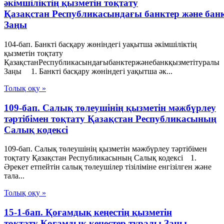
әкімшіліктің қызметін тоқтату
Қазақстан Республикасындағы банктер және бан
Заңы
104-бап. Банкті басқару жөніндегі уақытша әкімшіліктің
қызметін тоқтату
ҚазақстанРеспубликасындағыбанктержәнебанкқызметітуралы
Заңы 1. Банкті басқару жөніндегі уақытша әк...
Толық оқу »
109-бап. Салық төлеушінің қызметін мәжбүрлеу
тәртібімен тоқтату Қазақстан Республикасының
Салық кодексі
109-бап. Салық төлеушінің қызметін мәжбүрлеу тәртібімен
тоқтату Қазақстан Республикасының Салық кодексі 1.
Әрекет етпейтін салық төлеушілер тізіліміне енгізілген және
тала...
Толық оқу »
15-1-бап. Қоғамдық кеңестің қызметін
тоқтату Қоғамдық кеңестер туралы Заңы