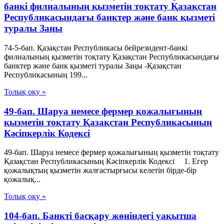
банкі филиалының қызметін тоқтату Қазақстан
Республикасындағы банктер және банк қызметі
туралы Заңы
74-5-бап. Қазақстан Республикасы бейрезидент-банкі
филиалының қызметін тоқтату Қазақстан Республикасындағы
банктер және банк қызметі туралы Заңы -Қазақстан
Республикасының 199...
Толық оқу »
49-бап. Шаруа немесе фермер қожалығының
қызметiн тоқтату Қазақстан Республикасының
Кәсіпкерлік Кодексі
49-бап. Шаруа немесе фермер қожалығының қызметiн тоқтату
Қазақстан Республикасының Кәсіпкерлік Кодексі 1. Егер
қожалықтың қызметiн жалғастырғысы келетiн бiрде-бiр
қожалық...
Толық оқу »
104-бап. Банкті басқару жөніндегі уақытша