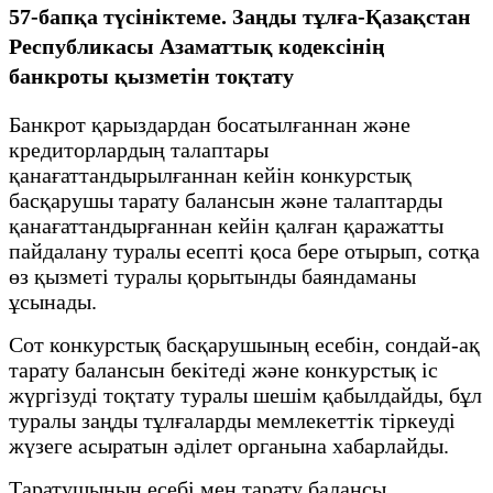
57-бапқа түсініктеме. Заңды тұлға-Қазақстан
Республикасы Азаматтық кодексінің
банкроты қызметін тоқтату
Банкрот қарыздардан босатылғаннан және
кредиторлардың талаптары
қанағаттандырылғаннан кейін конкурстық
басқарушы тарату балансын және талаптарды
қанағаттандырғаннан кейін қалған қаражатты
пайдалану туралы есепті қоса бере отырып, сотқа
өз қызметі туралы қорытынды баяндаманы
ұсынады.
Сот конкурстық басқарушының есебін, сондай-ақ
тарату балансын бекітеді және конкурстық іс
жүргізуді тоқтату туралы шешім қабылдайды, бұл
туралы заңды тұлғаларды мемлекеттік тіркеуді
жүзеге асыратын әділет органына хабарлайды.
Таратушының есебі мен тарату балансы