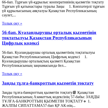
66-бап. Тұрғын үй-құрылыс кооперативінің қызметін тоқтату
Тұрғын үй қатынастары туралы Заңы 1. Көппәтерлі тұрғын
үй құрылысының аяқталуы Қазақстан Республикасының
сәулет,...
Толық оқу »
56-бап. Куәландырушы орталық қызметінің
тоқтатылуы Қазақстан Республикасының
Цифрлық кодексі
56-бап. Куәландырушы орталық қызметінің тоқтатылуы
Қазақстан Республикасының Цифрлық кодексі 1.
Куәландырушы орталықтың қызметі Қазақстан
Республикасының заңнамасында бел...
Толық оқу »
Заңды тұлға-банкроттың қызметін тоқтату
Заңды тұлға-банкроттың қызметін тоқтату📘 Қазақстан
Республикасының Азаматтық кодексінің 57-бабы: ЗАҢДЫ
ТҰЛҒА-БАНКРОТТЫҢ ҚЫЗМЕТІН ТОҚТАТУ🔹 1.
ЖАЛПЫ СИПАТТАМА57-бап ҚР АК-нің...