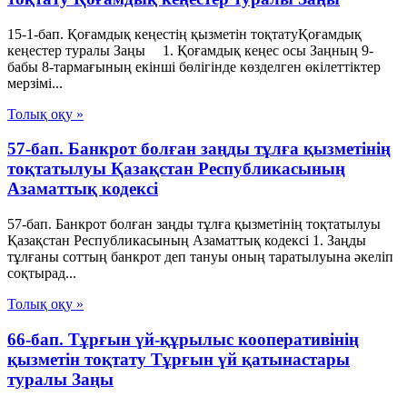
15-1-бап. Қоғамдық кеңестің қызметін тоқтатуҚоғамдық
кеңестер туралы Заңы 1. Қоғамдық кеңес осы Заңның 9-
бабы 8-тармағының екінші бөлігінде көзделген өкілеттіктер
мерзімі...
Толық оқу »
57-бап. Банкрот болған заңды тұлға қызметiнiң
тоқтатылуы Қазақстан Республикасының
Азаматтық кодексi
57-бап. Банкрот болған заңды тұлға қызметiнiң тоқтатылуы
Қазақстан Республикасының Азаматтық кодексi 1. Заңды
тұлғаны соттың банкрот деп тануы оның таратылуына әкелiп
соқтырад...
Толық оқу »
66-бап. Тұрғын үй-құрылыс кооперативінің
қызметін тоқтату Тұрғын үй қатынастары
туралы Заңы