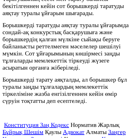
бекітілгеннен кейін сот борышкерді таратуды
аяқтау туралы ұйғарым шығарады.
Борышкерді таратуды аяқтау туралы ұйғарымда
сондай-ақ конкурстық басқарушыға және
борышкердің қалған мүлкіне сыйақы беруге
байланысты реттелмеген мәселелер шешілуі
мүмкін. Сот ұйғарымының көшірмесі заңды
тұлғаларды мемлекеттік тіркеуді жүзеге
асыратын органға жіберіледі.
Борышкерді тарату аяқталды, ал борышкер бұл
туралы заңды тұлғалардың мемлекеттік
тіркеліміне жазба енгізілгеннен кейін өмір
сүруін тоқтатты деп есептеледі.
Конституция Заң Кодекс
Норматив Жарлық
Бұйрық Шешім
Қаулы
Адвокат
Алматы
Заңгер