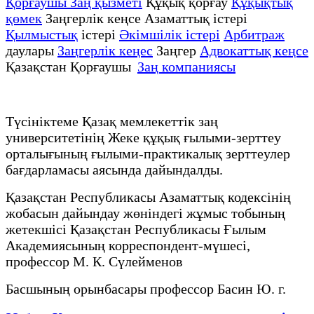
Қорғаушы Заң қызметі
Құқық қорғау
Құқықтық
қөмек
Заңгерлік кеңсе Азаматтық істері
Қылмыстық
істері
Әкімшілік істері
Арбитраж
даулары
Заңгерлік кеңес
Заңгер
Адвокаттық кеңсе
Қазақстан Қорғаушы
Заң компаниясы
Түсініктеме Қазақ мемлекеттік заң
университетінің Жеке құқық ғылыми-зерттеу
орталығының ғылыми-практикалық зерттеулер
бағдарламасы аясында дайындалды.
Қазақстан Республикасы Азаматтық кодексінің
жобасын дайындау жөніндегі жұмыс тобының
жетекшісі Қазақстан Республикасы Ғылым
Академиясының корреспондент-мүшесі,
профессор М. К. Сүлейменов
Басшының орынбасары профессор Басин Ю. г.