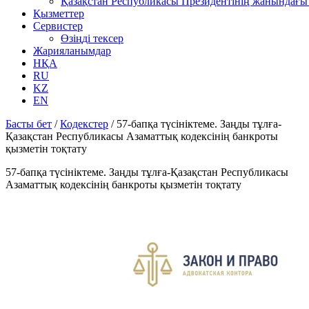
Қазақстан Республикасы Президентінің жанындағы 
Қызметтер
Сервистер
Өзіңді тексер
Жарияланымдар
НҚА
RU
KZ
EN
Басты бет
/
Кодекстер
/
57-бапқа түсініктеме. Заңды тұлға-
Қазақстан Республикасы Азаматтық кодексінің банкроты
қызметін тоқтату
57-бапқа түсініктеме. Заңды тұлға-Қазақстан Республикасы
Азаматтық кодексінің банкроты қызметін тоқтату