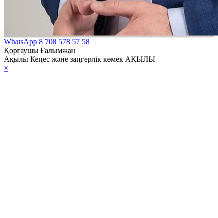
WhatsApp
8 708 578 57 58
Қорғаушы Ғалымжан
Ақылы Кеңес және заңгерлік көмек АҚЫЛЫ
×