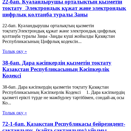
22-бап. Куәландырушы орталықтың қызметiн
тоқтату Электрондық құжат және электрондық
цифрлық қолтаңба туралы Заңы
22-бап. Куәландырушы орталықтың қызметiн
тоқтатуЭлектрондық құжат және электрондық цифрлық
қолтаңба туралы Заңы -Заңды күші жойылды Қазақстан
Республикасының Цифрлық кодексін...
Толық оқу »
38-бап. Дара кәсiпкердің қызметiн тоқтату
Қазақстан Республикасының Кәсіпкерлік
Кодексі
38-бап. Дара кәсiпкердің қызметiн тоқтату Қазақстан
Республикасының Кәсіпкерлік Кодексі 1. Дара кәсiпкердiң
қызметi ерiктi түрде не мәжбүрлеу тәртiбiмен, сондай-ақ осы
Ко...
Толық оқу »
72-1-бап. Қазақстан Республикасы бейрезидент-
сақтандыру (қайта сақтандыру) ұйымы