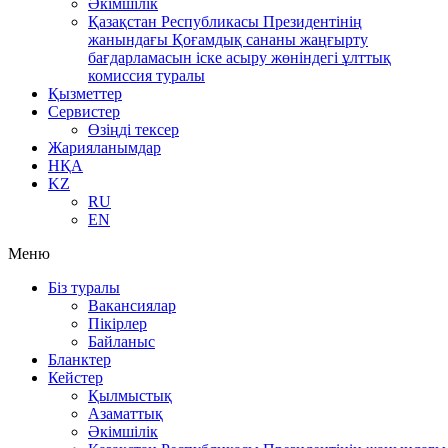
Әкімшілік
Қазақстан Республикасы Президентінің
жанындағы Қоғамдық сананы жаңғырту
бағдарламасын іске асыру жөніндегі ұлттық
комиссия туралы
Қызметтер
Сервистер
Өзіңді тексер
Жарияланымдар
НҚА
KZ
RU
EN
Меню
Біз туралы
Вакансиялар
Пікірлер
Байланыс
Бланктер
Кейстер
Қылмыстық
Азаматтық
Әкімшілік