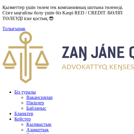
Қызметтер үшін төлем тек компанияның шотына төленеді.
Сізге ыңғайлы болу үшін біз Kaspi RED / CREDIT /БӨЛІП
ТӨЛЕУДІ іске қостық 😎
Толығырақ
Біз туралы
Вакансиялар
Пікірлер
Байланыс
Бланктер
Кейстер
Қылмыстық
Азаматтық