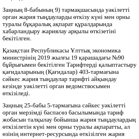
Заңның 8-бабының 9) тармақшасында уәкілетті
орган жария тыңдауларды өткізу күні мен орны
туралы бұқаралық ақпарат құралдарында
хабарландыру жариялау арқылы өткізетіні
бекітілген.
Қазақстан Республикасы Ұлттық экономика
министрінің 2019 жылғы 19 қарашадағы №90
бұйрығымен бекітілген Тарифтерді қалыптастыру
қағидаларының (Қағидалар) 403-тармағына
сәйкес жария тыңдаулар тарифті айқындау
кезінде уәкілетті орган ведомствосымен
өткізіледі.
Заңның 25-бабы 5-тармағына сәйкес уәкілетті
орган мерзімді баспасөз басылымында тариф
жобасын талқылау бойынша жария тыңдаулардың
өткізілетін күні мен орны туралы ақпаратты, ал
өзінің интернет-ресурсында өткізілген жария