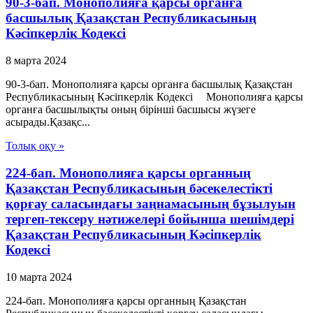
90-3-бап. Монополияға қарсы органға
басшылық Қазақстан Республикасының
Кәсіпкерлік Кодексі
8 марта 2024
90-3-бап. Монополияға қарсы органға басшылық Қазақстан
Республикасының Кәсіпкерлік Кодексі Монополияға қарсы
органға басшылықты оның бірінші басшысы жүзеге
асырады.Қазақс...
Толық оқу »
224-бап. Монополияға қарсы органның
Қазақстан Республикасының бәсекелестікті
қорғау саласындағы заңнамасының бұзылуын
тергеп-тексеру нәтижелері бойынша шешімдері
Қазақстан Республикасының Кәсіпкерлік
Кодексі
10 марта 2024
224-бап. Монополияға қарсы органның Қазақстан