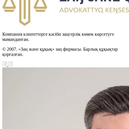
Компания клиенттерге кәсіби заңгерлік көмек көрсетуге
маманданған.
© 2007. «Заң және құқық» заң фирмасы. Барлық құқықтар
қорғалған.