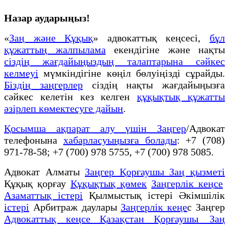
Назар аударыңыз!
«
Заң және Құқық
» адвокаттық кеңсесі,
бұл
құжаттың жалпылама
екендігіне және нақты
сіздің жағдайыңыздың талаптарына сәйкес
келмеуі
мүмкіндігіне көңіл бөлуіңізді сұрайды.
Біздің заңгерлер
сіздің нақты жағдайыңызға
сәйкес келетін кез келген
құқықтық құжатты
әзірлеп көмектесуге дайын
.
Қосымша ақпарат алу үшін Заңгер
/Адвокат
телефонына
хабарласуыңызға болады
: +7 (708)
971-78-58; +7 (700) 978 5755, +7 (700) 978 5085.
Адвокат Алматы
Заңгер Қорғаушы Заң қызметі
Құқық қорғау
Құқықтық қөмек
Заңгерлік кеңсе
Азаматтық істері
Қылмыстық істері Әкімшілік
істері
Арбитраж даулары
Заңгерлік кеңе
с Заңгер
Адвокаттық кеңсе Қазақстан Қорғаушы Заң