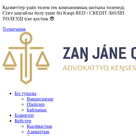
Қызметтер үшін төлем тек компанияның шотына төленеді.
Сізге ыңғайлы болу үшін біз Kaspi RED / CREDIT /БӨЛІП
ТӨЛЕУДІ іске қостық 😎
Толығырақ
Біз туралы
Вакансиялар
Пікірлер
Байланыс
Бланктер
Кейстер
Қылмыстық
Азаматтық