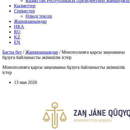
Қазақстан Республикасы Президентінің жанындағы 
Қызметтер
Сервистер
Өзіңді тексер
Жарияланымдар
НҚА
RU
KZ
EN
Басты бет
/
Жарияланымдар
/
Монополияға қарсы заңнаманы
бұзуға байланысты әкімшілік істер
Монополияға қарсы заңнаманы бұзуға байланысты әкімшілік
істер
13 мая 2026