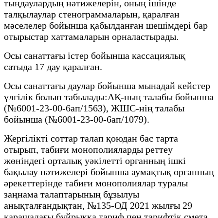
тыңдаулардың нәтижелерін, оның ішінде
талқылаулар стенограммаларын, қаралған
мәселелер бойынша қабылданған шешімдері бар
отырыстар хаттамаларын орналастырады.
Осы санаттағы істер бойынша кассациялық
сатыда 17 дау қаралған.
Осы санаттағы даулар бойынша мынадай кейстер
үлгілік болып табылады:АҚ-ның талабы бойынша
(№6001-23-00-6ап/1563), ЖШС-нің талабы
бойынша (№6001-23-00-6ап/1079).
Жергілікті соттар талап қоюдан бас тарта
отырып, табиғи монополияларды реттеу
жөніндегі орталық уәкілетті органның ішкі
бақылау нәтижелері бойынша аумақтық органның
әрекеттерінде табиғи монополиялар туралы
заңнама талаптарының бұзылуы
анықталғандықтан, №135-ОД 2021 жылғы 29
қарашадағы бұйрыққа тариф пен тарифтік смета