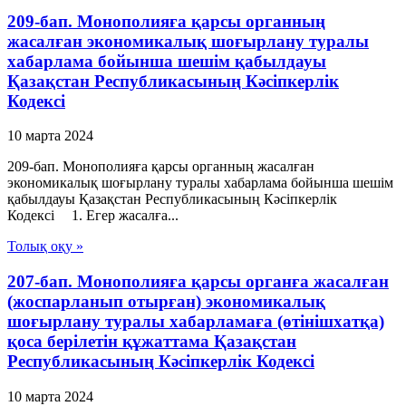
209-бап. Монополияға қарсы органның
жасалған экономикалық шоғырлану туралы
хабарлама бойынша шешiм қабылдауы
Қазақстан Республикасының Кәсіпкерлік
Кодексі
10 марта 2024
209-бап. Монополияға қарсы органның жасалған
экономикалық шоғырлану туралы хабарлама бойынша шешiм
қабылдауы Қазақстан Республикасының Кәсіпкерлік
Кодексі 1. Егер жасалға...
Толық оқу »
207-бап. Монополияға қарсы органға жасалған
(жоспарланып отырған) экономикалық
шоғырлану туралы хабарламаға (өтінішхатқа)
қоса берілетін құжаттама Қазақстан
Республикасының Кәсіпкерлік Кодексі
10 марта 2024