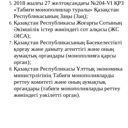
2018 жылғы 27 желтоқсандағы №204-VІ ҚРЗ
«Табиғи монополиялар туралы» Қазақстан
Республикасының Заңы (Заң);
Қазақстан Республикасы Жоғарғы Сотының
Әкімшілік істер жөніндегі сот алқасы (ЖС
ӘІСА);
Қазақстан Республикасының Бәсекелестікті
қорғау және дамыту агенттігі және оның
аумақтық органдары (монополияға қарсы
орган);
Қазақстан Республикасы Ұлттық экономика
министрлігінің Табиғи монополияларды
реттеу комитеті және оның аумақтық
органдары (табиғи монополияларды реттеу
жөніндегі уәкілетті орган).