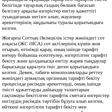
бөлігінде тауарлық газдың бөлшек бағасын
белгілеу арқылы өзгерістер енгізу қажеттігі
туындағанын негізге алып, жауапкер
әрекеттерінің заңдылығы туралы қорытындыға
келген.
Жоғарғы Соттың Әкімшілік істер жөніндегі сот
алқасы (ЖС ӘІСА) сот актілерінің күшін жоя
отырып, өтінімді қарау, оның ішінде тарифті
көтеру бойынша есептеулер, өзгертілген тарифті
бекіту және қолданысқа енгізу жария тыңдаулар
барысында қаралуға тиіс деген қорытындыға
келген. Демек, табиғи монополияларды реттеу
жөніндегі аумақтық органның тарифті бекіту
процесінде рәсімдік әрекеттерді, оның ішінде
тиісті құжаттарды дайындау талаптарын
сақтамауы бекітілген тарифтік сметаға өзгерістер
енгізудің рәсімдік тәртібін бұзуға алып келген,
өйткені өзгертілген тарифті бекіту мен