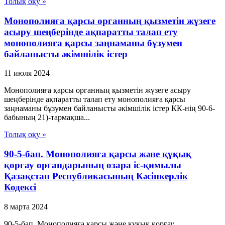
Толық оқу »
Монополияға қарсы органның қызметін жүзеге
асыру шеңберінде ақпаратты талап ету
монополияға қарсы заңнаманы бұзумен
байланысты әкімшілік істер
11 июля 2024
Монополияға қарсы органның қызметін жүзеге асыру
шеңберінде ақпаратты талап ету монополияға қарсы
заңнаманы бұзумен байланысты әкімшілік істер КК-нің 90-6-
бабының 21)-тармақша...
Толық оқу »
90-5-бап. Монополияға қарсы және құқық
қорғау органдарының өзара іс-қимылы
Қазақстан Республикасының Кәсіпкерлік
Кодексі
8 марта 2024
90-5-бап. Монополияға қарсы және құқық қорғау