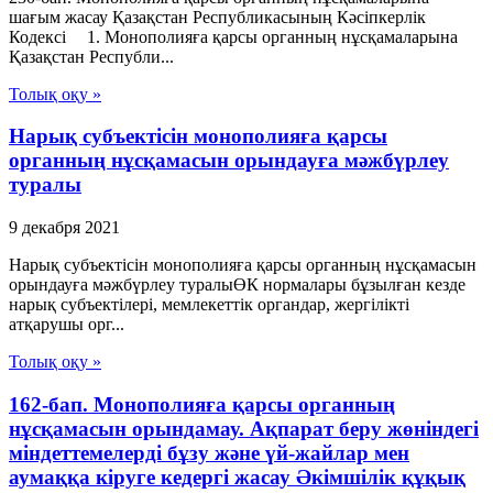
шағым жасау Қазақстан Республикасының Кәсіпкерлік
Кодексі 1. Монополияға қарсы органның нұсқамаларына
Қазақстан Республи...
Толық оқу »
Нарық субъектісін монополияға қарсы
органның нұсқамасын орындауға мәжбүрлеу
туралы
9 декабря 2021
Нарық субъектісін монополияға қарсы органның нұсқамасын
орындауға мәжбүрлеу туралыӨК нормалары бұзылған кезде
нарық субъектілері, мемлекеттік органдар, жергілікті
атқарушы орг...
Толық оқу »
162-бап. Монополияға қарсы органның
нұсқамасын орындамау. Ақпарат беру жөнiндегi
мiндеттемелердi бұзу және үй-жайлар мен
аумаққа кiруге кедергi жасау Әкімшілік құқық