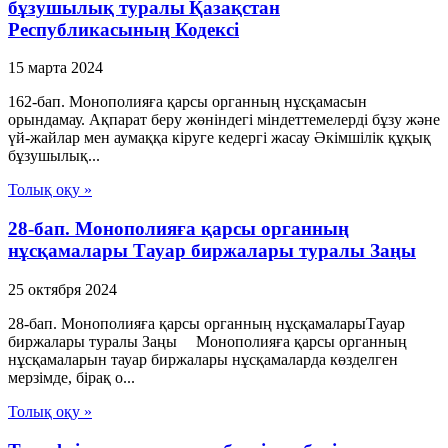
бұзушылық туралы Қазақстан
Республикасының Кодексі
15 марта 2024
162-бап. Монополияға қарсы органның нұсқамасын
орындамау. Ақпарат беру жөнiндегi мiндеттемелердi бұзу және
үй-жайлар мен аумаққа кiруге кедергi жасау Әкімшілік құқық
бұзушылық...
Толық оқу »
28-бап. Монополияға қарсы органның
нұсқамалары Тауар биржалары туралы Заңы
25 октября 2024
28-бап. Монополияға қарсы органның нұсқамаларыТауар
биржалары туралы Заңы Монополияға қарсы органның
нұсқамаларын тауар биржалары нұсқамаларда көзделген
мерзімде, бірақ о...
Толық оқу »