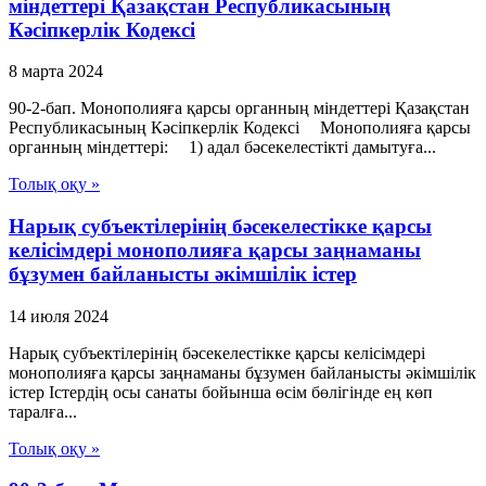
міндеттері Қазақстан Республикасының
Кәсіпкерлік Кодексі
8 марта 2024
90-2-бап. Монополияға қарсы органның міндеттері Қазақстан
Республикасының Кәсіпкерлік Кодексі Монополияға қарсы
органның міндеттері: 1) адал бәсекелестікті дамытуға...
Толық оқу »
Нарық субъектілерінің бәсекелестікке қарсы
келісімдері монополияға қарсы заңнаманы
бұзумен байланысты әкімшілік істер
14 июля 2024
Нарық субъектілерінің бәсекелестікке қарсы келісімдері
монополияға қарсы заңнаманы бұзумен байланысты әкімшілік
істер Істердің осы санаты бойынша өсім бөлігінде ең көп
таралға...
Толық оқу »