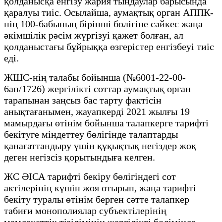
қолданысқа енгізу жария тыңдаулар барысында
қаралуы тиіс. Осылайша, аумақтық орган АППК-
нің 100-бабының бірінші бөлігіне сәйкес жаңа
әкімшілік рәсім жүргізуі қажет болған, ал
қолданыстағы бұйрыққа өзгерістер енгізбеуі тиіс
еді.
ЖШС-нің талабы бойынша (№6001-22-00-
6ап/1726) жергілікті соттар аумақтық орган
тарапынан заңсыз бас тарту фактісін
анықтағанымен, жауапкерді 2021 жылғы 19
мамырдағы өтінім бойынша талапкерге тарифті
бекітуге міндеттеу бөлігінде талаптарды
қанағаттандыру үшін құқықтық негіздер жоқ
деген негізсіз қорытындыға келген.
ЖС ӘІСА тарифті бекіру бөлігіндегі сот
актілерінің күшін жоя отырып, жаңа тарифті
бекіту туралы өтінім берген сәтте талапкер
табиғи монополиялар субъектілерінің
мемлекеттік тізілімінің жергілікті бөлімінде