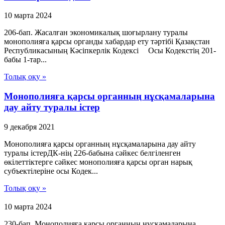
10 марта 2024
206-бап. Жасалған экономикалық шоғырлану туралы
монополияға қарсы органды хабардар ету тәртiбi Қазақстан
Республикасының Кәсіпкерлік Кодексі Осы Кодекстің 201-
бабы 1-тар...
Толық оқу »
Монополияға қарсы органның нұсқамаларына
дау айту туралы істер
9 декабря 2021
Монополияға қарсы органның нұсқамаларына дау айту
туралы істерДК-нің 226-бабына сәйкес белгіленген
өкілеттіктерге сәйкес монополияға қарсы орган нарық
субъектілеріне осы Кодек...
Толық оқу »
10 марта 2024
230-бап. Монополияға қарсы органның нұсқамаларына