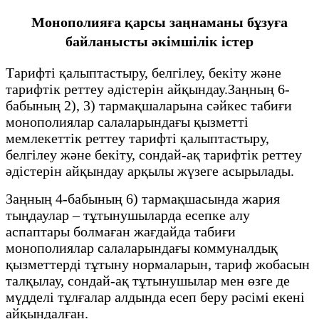
Монополияға қарсы заңнаманы бұзуға
байланысты әкімшілік істер
Тарифті қалыптастыру, белгілеу, бекіту және
тарифтік реттеу әдістерін айқындау.Заңның 6-
бабының 2), 3) тармақшаларына сәйкес табиғи
монополиялар салаларындағы қызметті
мемлекеттік реттеу тарифті қалыптастыру,
белгілеу және бекіту, сондай-ақ тарифтік реттеу
әдістерін айқындау арқылы жүзеге асырылады.
Заңның 4-бабының 6) тармақшасында жария
тыңдаулар – тұтынушыларда есепке алу
аспаптары болмаған жағдайда табиғи
монополиялар салаларындағы коммуналдық
қызметтерді тұтыну нормаларын, тариф жобасын
талқылау, сондай-ақ тұтынушылар мен өзге де
мүдделі тұлғалар алдында есеп беру рәсімі екені
айқындалған.