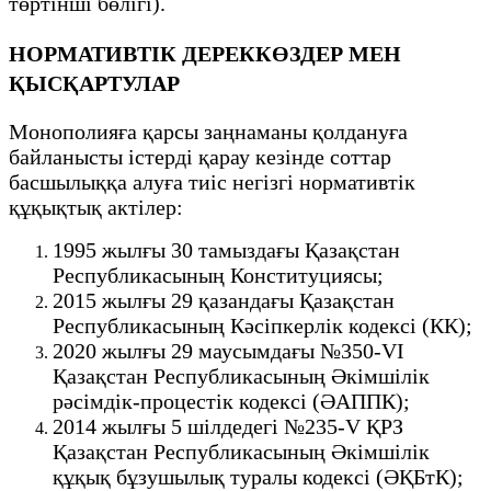
төртінші бөлігі).
НОРМАТИВТІК ДЕРЕККӨЗДЕР МЕН
ҚЫСҚАРТУЛАР
Монополияға қарсы заңнаманы қолдануға
байланысты істерді қарау кезінде соттар
басшылыққа алуға тиіс негізгі нормативтік
құқықтық актілер:
1995 жылғы 30 тамыздағы Қазақстан
Республикасының Конституциясы;
2015 жылғы 29 қазандағы Қазақстан
Республикасының Кәсіпкерлік кодексі (КК);
2020 жылғы 29 маусымдағы №350-VI
Қазақстан Республикасының Әкімшілік
рәсімдік-процестік кодексі (ӘАППК);
2014 жылғы 5 шілдедегі №235-V ҚРЗ
Қазақстан Республикасының Әкімшілік
құқық бұзушылық туралы кодексі (ӘҚБтК);