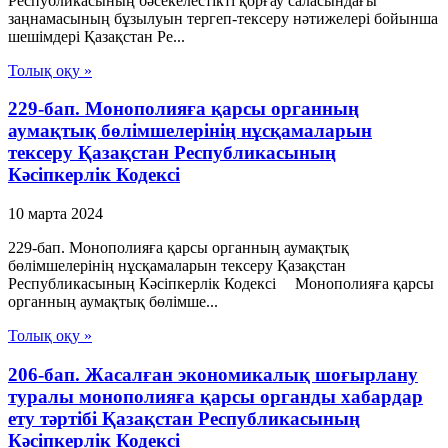
Республикасының бәсекелестікті қорғау саласындағы
заңнамасының бұзылуын тергеп-тексеру нәтижелері бойынша
шешімдері Қазақстан Ре...
Толық оқу »
229-бап. Монополияға қарсы органның
аумақтық бөлімшелерінің нұсқамаларын
тексеру Қазақстан Республикасының
Кәсіпкерлік Кодексі
10 марта 2024
229-бап. Монополияға қарсы органның аумақтық
бөлімшелерінің нұсқамаларын тексеру Қазақстан
Республикасының Кәсіпкерлік Кодексі Монополияға қарсы
органның аумақтық бөлімше...
Толық оқу »
206-бап. Жасалған экономикалық шоғырлану
туралы монополияға қарсы органды хабардар
ету тәртiбi Қазақстан Республикасының
Кәсіпкерлік Кодексі