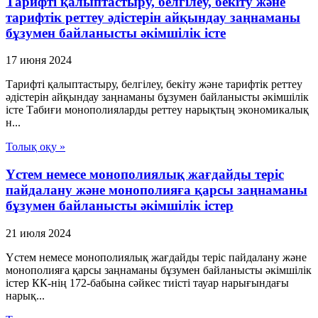
Тарифті қалыптастыру, белгілеу, бекіту және
тарифтік реттеу әдістерін айқындау заңнаманы
бұзумен байланысты әкімшілік істе
17 июня 2024
Тарифті қалыптастыру, белгілеу, бекіту және тарифтік реттеу
әдістерін айқындау заңнаманы бұзумен байланысты әкімшілік
істе Табиғи монополияларды реттеу нарықтың экономикалық
н...
Толық оқу »
Үстем немесе монополиялық жағдайды теріс
пайдалану және монополияға қарсы заңнаманы
бұзумен байланысты әкімшілік істер
21 июля 2024
Үстем немесе монополиялық жағдайды теріс пайдалану және
монополияға қарсы заңнаманы бұзумен байланысты әкімшілік
істер КК-нің 172-бабына сәйкес тиісті тауар нарығындағы
нарық...