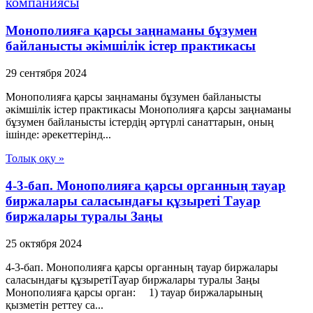
компаниясы
Монополияға қарсы заңнаманы бұзумен
байланысты әкімшілік істер практикасы
29 сентября 2024
Монополияға қарсы заңнаманы бұзумен байланысты
әкімшілік істер практикасы Монополияға қарсы заңнаманы
бұзумен байланысты істердің әртүрлі санаттарын, оның
ішінде: әрекеттерінд...
Толық оқу »
4-3-бап. Монополияға қарсы органның тауар
биржалары саласындағы құзыреті Тауар
биржалары туралы Заңы
25 октября 2024
4-3-бап. Монополияға қарсы органның тауар биржалары
саласындағы құзыретіТауар биржалары туралы Заңы
Монополияға қарсы орган: 1) тауар биржаларының
қызметін реттеу са...