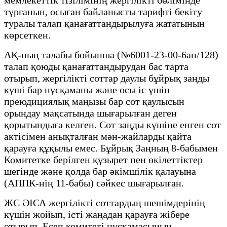
тұрғанын, осыған байланысты тарифті бекіту
туралы талап қанағаттандырылуға жататынын
көрсеткен.
АҚ-ның талабы бойынша (№6001-23-00-6ап/128)
талап қоюды қанағаттандырудан бас тарта
отырып, жергілікті соттар даулы бұйрық заңды
күші бар нұсқаманы және осы іс үшін
преюдициялық маңызы бар сот қаулысын
орындау мақсатында шығарылған деген
қорытындыға келген. Сот заңды күшіне енген сот
актісімен анықталған мән-жайларды қайта
қарауға құқылы емес. Бұйрық Заңның 8-бабымен
Комитетке берілген құзырет пен өкілеттіктер
шегінде және қолда бар әкімшілік қалауына
(АППК-нің 11-бабы) сәйкес шығарылған.
ЖС ӘІСА жергілікті соттардың шешімдерінің
күшін жойып, істі жаңадан қарауға жібере
отырып, Есеп комитеті нұсқамасының