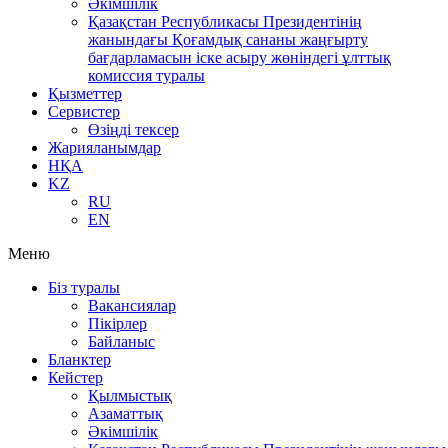
Әкімшілік
Қазақстан Республикасы Президентінің
жанындағы Қоғамдық сананы жаңғырту
бағдарламасын іске асыру жөніндегі ұлттық
комиссия туралы
Қызметтер
Сервистер
Өзіңді тексер
Жарияланымдар
НҚА
KZ
RU
EN
Меню
Біз туралы
Вакансиялар
Пікірлер
Байланыс
Бланктер
Кейстер
Қылмыстық
Азаматтық
Әкімшілік