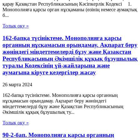
қарау Қазақстан Республикасының Кәсіпкерлік Кодексі 1.
Монополияға қарсы орган нұсқаманы (өзінің немесе аумақтық
б...
Толық оқу »
162-бапқа түсініктеме. Монополияға қарсы
органның нұсқамасын орындамау. Ақпарат беру
жөніндегі міндеттемелерді бұзу және Қазақстан
Республикасының Әкімшілік құқық бұзушылық
туралы Кодексінің үй-жайларына және
аумағына кіруге кедергілер жасау
26 марта 2024
162-бапқа түсініктеме. Монополияға қарсы органның
нұсқамасын орындамау. Ақпарат беру жөніндегі
міндеттемелерді бұзу және Қазақстан Республикасының
Әкімшілік құқық бұзушылық ту...
Толық оқу »
90-2-бап. Монополияға қарсы органның