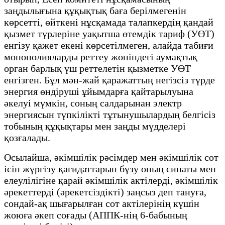
заңдылығына құқықтық баға берілмегенін
көрсетті, өйткені нұсқамада талапкердің қандай
қызмет түрлеріне уақытша өтемдік тариф (УӨТ)
енгізу қажет екені көрсетілмеген, алайда табиғи
монополияларды реттеу жөніндегі аумақтық
орган барлық үш реттелетін қызметке УӨТ
енгізген. Бұл мән-жай қаражаттың негізсіз түрде
энергия өндіруші ұйымдарға қайтарылуына
әкелуі мүмкін, соның салдарынан электр
энергиясын түпкілікті тұтынушылардың белгісіз
тобының құқықтары мен заңды мүдделері
қозғалады.
Осылайша, әкімшілік рәсімдер мен әкімшілік сот
ісін жүргізу қағидаттарын бұзу оның сипаты мен
елеулілігіне қарай әкімшілік актілерді, әкімшілік
әрекеттерді (әрекетсіздікті) заңсыз деп тануға,
сондай-ақ шығарылған сот актілерінің күшін
жоюға әкеп соғады (АППК-нің 6-бабының