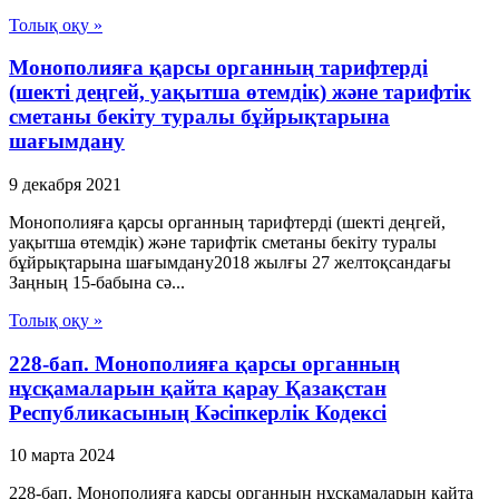
Толық оқу »
Монополияға қарсы органның тарифтерді
(шекті деңгей, уақытша өтемдік) және тарифтік
сметаны бекіту туралы бұйрықтарына
шағымдану
9 декабря 2021
Монополияға қарсы органның тарифтерді (шекті деңгей,
уақытша өтемдік) және тарифтік сметаны бекіту туралы
бұйрықтарына шағымдану2018 жылғы 27 желтоқсандағы
Заңның 15-бабына сә...
Толық оқу »
228-бап. Монополияға қарсы органның
нұсқамаларын қайта қарау Қазақстан
Республикасының Кәсіпкерлік Кодексі
10 марта 2024
228-бап. Монополияға қарсы органның нұсқамаларын қайта