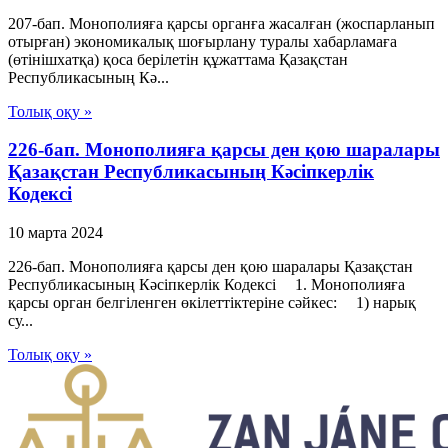
207-бап. Монополияға қарсы органға жасалған (жоспарланып
отырған) экономикалық шоғырлану туралы хабарламаға
(өтінішхатқа) қоса берілетін құжаттама Қазақстан
Республикасының Кә...
Толық оқу »
226-бап. Монополияға қарсы ден қою шаралары
Қазақстан Республикасының Кәсіпкерлік
Кодексі
10 марта 2024
226-бап. Монополияға қарсы ден қою шаралары Қазақстан
Республикасының Кәсіпкерлік Кодексі 1. Монополияға
қарсы орган белгіленген өкілеттіктеріне сәйкес: 1) нарық
су...
Толық оқу »