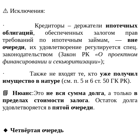
⚠️ Исключения:
·
Кредиторы – держатели
ипотечных
облигаций
, обеспеченных залогом прав
требований по ипотечным займам, —
вне
очереди
, их удовлетворение регулируется спец.
законодательством (Закон РК
«О проектном
финансировании и секьюритизации»
);
·
Также не входят те, кто
уже получил
имущество в натуре
(см. п. 5 и 6 ст. 50 ГК РК).
📘
Нюанс
:Это
не вся сумма долга
, а только
в
пределах стоимости залога
. Остаток долга
удовлетворяется в
пятой очереди
.
🔸 Четвёртая очередь