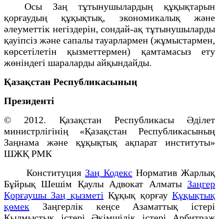
Осы Заң тұтынушылардың құқықтарын
қорғаудың құқықтық, экономикалық және
әлеуметтік негіздерін, сондай-ақ тұтынушыларды
қауіпсіз және сапалы тауарлармен (жұмыстармен,
көрсетілетін қызметтермен) қамтамасыз ету
жөніндегі шараларды айқындайды.
Қазақстан Республикасының
Президенті
© 2012. Қазақстан Республикасы Әділет
министрлігінің «Қазақстан Республикасының
Заңнама және құқықтық ақпарат институты»
ШЖҚ РМК
Конституция
Заң Кодекс
Норматив Жарлық
Бұйрық Шешім Қаулы Адвокат Алматы
Заңгер
Қорғаушы Заң қызметі
Құқық қорғау
Құқықтық
қөмек
Заңгерлік кеңсе Азаматтық істері
Қылмыстық істері Әкімшілік істері Арбитраж