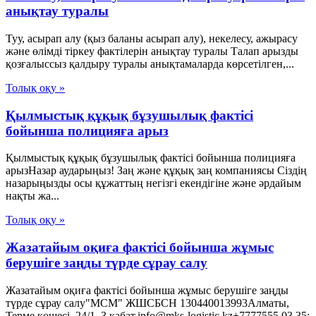
анықтау туралы
Туу, асырап алу (қыз баланы асырап алу), некелесу, ажырасу
және өлімді тіркеу фактілерін анықтау туралы Талап арызды
қозғалыссыз қалдыру туралы анықтамаларда көрсетілген,...
Толық оқу »
Қылмыстық құқық бұзушылық фактісі
бойынша полицияға арыз
Қылмыстық құқық бұзушылық фактісі бойынша полицияға
арызНазар аударыңыз! Заң және құқық заң компаниясы Сіздің
назарыңызды осы құжаттың негізгі екендігіне және әрдайым
нақты жа...
Толық оқу »
Жазатайым оқиға фактісі бойынша жұмыс
берушіге заңды түрде сұрау салу
Жазатайым оқиға фактісі бойынша жұмыс берушіге заңды
түрде сұрау салу"МСМ" ЖШСБСН 130440013993Алматы,
Терме көшесі, 24/1, 3 қабат.info@mks-logistic.kz+7777555 03 35;