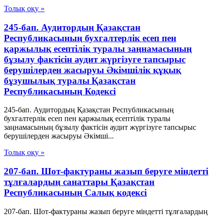
Толық оқу »
245-бап. Аудитордың Қазақстан
Республикасының бухгалтерлiк есеп пен
қаржылық есептiлiк туралы заңнамасының
бұзылу фактiсiн аудит жүргiзуге тапсырыс
берушiлерден жасыруы Әкімшілік құқық
бұзушылық туралы Қазақстан
Республикасының Кодексі
245-бап. Аудитордың Қазақстан Республикасының
бухгалтерлiк есеп пен қаржылық есептiлiк туралы
заңнамасының бұзылу фактiсiн аудит жүргiзуге тапсырыс
берушiлерден жасыруы Әкімші...
Толық оқу »
207-бап. Шот-фактураны жазып беруге міндетті
тұлғалардың санаттары Қазақстан
Республикасының Салық кодексі
207-бап. Шот-фактураны жазып беруге міндетті тұлғалардың