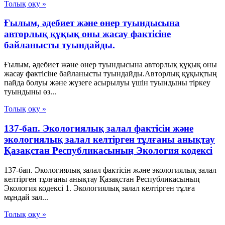
Толық оқу »
Ғылым, әдебиет және өнер туындысына
авторлық құқық оны жасау фактісіне
байланысты туындайды.
Ғылым, әдебиет және өнер туындысына авторлық құқық оны
жасау фактісіне байланысты туындайды.Авторлық құқықтың
пайда болуы және жүзеге асырылуы үшін туындыны тіркеу
туындыны өз...
Толық оқу »
137-бап. Экологиялық залал фактісін және
экологиялық залал келтірген тұлғаны анықтау
Қазақстан Республикасының Экология кодексі
137-бап. Экологиялық залал фактісін және экологиялық залал
келтірген тұлғаны анықтау Қазақстан Республикасының
Экология кодексі 1. Экологиялық залал келтірген тұлға
мұндай зал...
Толық оқу »