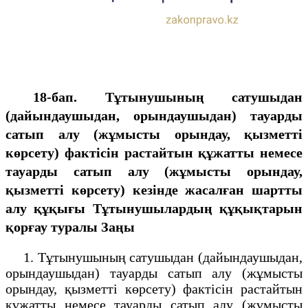
18-бап. Тұтынушының сатушыдан
(дайындаушыдан, орындаушыдан) тауарды
сатып алу (жұмысты орындау, қызметті
көрсету) фактісін растайтын құжатты немесе
тауарды сатып алу (жұмысты орындау,
қызметті көрсету) кезінде жасалған шартты
алу құқығы
Тұтынушылардың құқықтарын
қорғау туралы Заңы
1. Тұтынушының сатушыдан (дайындаушыдан,
орындаушыдан) тауарды сатып алу (жұмысты
орындау, қызметті көрсету) фактісін растайтын
құжатты немесе тауарды сатып алу (жұмысты