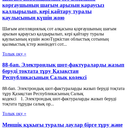
қорғаушының шағым арызын қараусыз
қалдырылып, кері қайтару туралы
қаулысының күшін жою
Шағым апелляциялық сот алқасына қорғаушының шағым
арызын қараусыз қалдырылып, кері қайтару туралы
қаулысының күшін жоюТүркістан облыстық сотының
қылмыстық істер жөніндегі сот...
Толық оқу »
88-бап. Электрондық шот-фактураларды жазып
беруді тоқтата тұру Қазақстан
Республикасының Салық кодексі
88-бап. Электрондық шот-фактураларды жазып беруді тоқтата
тұру Қазақстан Республикасының Салық
кодексі 1. Электрондық шот-фактураларды жазып беруді
тоқтата тұруды салық ор...
Толық оқу »
Меншік құқығы туралы даулар бірге тұру және