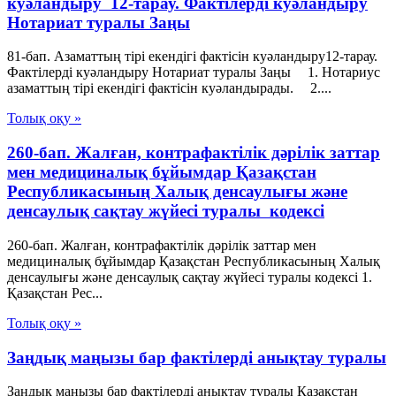
куәландыру 12-тарау. Фактiлердi куәландыру
Нотариат туралы Заңы
81-бап. Азаматтың тiрi екендiгi фактiсiн куәландыру12-тарау.
Фактiлердi куәландыру Нотариат туралы Заңы 1. Нотариус
азаматтың тiрi екендiгi фактiсiн куәландырады. 2....
Толық оқу »
260-бап. Жалған, контрафактілік дәрілік заттар
мен медициналық бұйымдар Қазақстан
Республикасының Халық денсаулығы және
денсаулық сақтау жүйесі туралы кодексі
260-бап. Жалған, контрафактілік дәрілік заттар мен
медициналық бұйымдар Қазақстан Республикасының Халық
денсаулығы және денсаулық сақтау жүйесі туралы кодексі 1.
Қазақстан Рес...
Толық оқу »
Заңдық маңызы бар фактілерді анықтау туралы
Заңдық маңызы бар фактілерді анықтау туралы Қазақстан