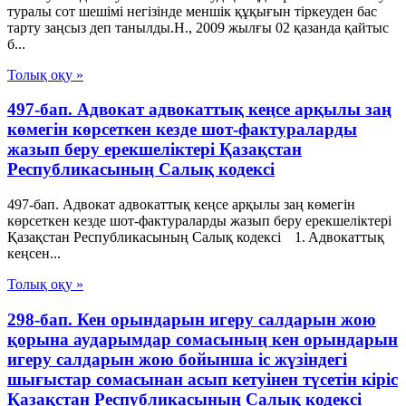
туралы сот шешімі негізінде меншік құқығын тіркеуден бас
тарту заңсыз деп танылды.Н., 2009 жылғы 02 қазанда қайтыс
б...
Толық оқу »
497-бап. Адвокат адвокаттық кеңсе арқылы заң
көмегін көрсеткен кезде шот-фактураларды
жазып беру ерекшеліктері Қазақстан
Республикасының Салық кодексі
497-бап. Адвокат адвокаттық кеңсе арқылы заң көмегін
көрсеткен кезде шот-фактураларды жазып беру ерекшеліктері
Қазақстан Республикасының Салық кодексі 1. Адвокаттық
кеңсен...
Толық оқу »
298-бап. Кен орындарын игеру салдарын жою
қорына аударымдар сомасының кен орындарын
игеру салдарын жою бойынша іс жүзіндегі
шығыстар сомасынан асып кетуiнен түсетін кіріс
Қазақстан Республикасының Салық кодексі