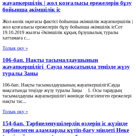
жауапкершілік | жол қозғалысы ережелерін бұзу
бойынша әкімшілік іс
Жол-көлік оқиғасы фактісі бойынша әкімшілік жауапкершілік |
жол қозғалысы ережелерін бұзу бойынша әкімшілік ісСот
19.10.2019 жылғы Әкімшілік құқық бұзушылық туралы
хаттамаға с...
Толық оқу »
106-бап. Нақты тасымалдаушының
жауапкершiлiгi Сауда мақсатында теңізде жүзу
туралы Заңы
106-бап. Нақты тасымалдаушының жауапкершiлiгiСауда
мақсатында теңізде жүзу туралы Заңы 1. Осы тараудың
тасымалдаушы жауапкершiлiгi жөнiнде белгiленген ережелерi
нақты тас...
Толық оқу »
154-бап. Тәрбиеленушілердің өздерін іс жүзінде
тәрбиелеген адамдарды күтіп-бағу міндеті Неке