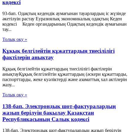
кодексі
93-бап. Одақтың кедендік аумағынан тауарлардың іс жүзінде
әкетілуін растау Еуразиялық экономикалық одақтың Кеден
кодексі Кеден органдарының Одақтың кедендік аумағынан
тау...
Толық оқу »
Құқық белгілейтін құжаттардың тиесілілігі
фактілерін анықтау
Құқық белгілейтін құжаттардың тиесілілігі фактілерін
анықтауҚұқық белгілейтін құжаттардың (әскери құжаттарды,
паспорттарды, жеке куәліктерді және азаматтық хал актілерін
жазу...
Толық оқу »
138-бап. Электрондық шот-фактуралардың
жазып берілуін бақылау Қазақстан
Республикасының Салық кодексі
138-бап. Электрондық шот-фактуралардың жазып берілуін