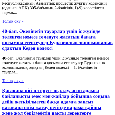
Республикасының Азаматтық процестік жүргізу кодексінің
(одан әрі АПК) 305-бабының 2-бөлігінің 1)-9) көрсетілген
тармақ...
Толық оқу »
40-бап. Әкелінетін тауарлар үшін іс жүзінде
төленген немесе төленуге жататын бағаға
қосымша есептеулер Еуразиялық экономикалық
одақтың Кеден кодексі
40-бап. Әкелінетін тауарлар үшін іс жүзінде төленген немесе
төленуге жататын бағаға қосымша есептеулер Еуразиялық
экономикалық одақтың Кеден кодексі 1. Әкелінетін
тауарла...
Толық оқу »
Қасақана кісі өлтіруге оқталу, яғни адамға
байланысты емес мән-жайлар бойынша соңына
дейін жеткізілмеген басқа адамға заңсыз
қасақана өлім жасау ретінде қарама-қайшы
және жол берілмейтін нақты деректерге