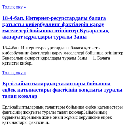
Толық оқу »
18-4-бап. Интернет-ресурстардағы балаға
қатысты кибербуллинг фактілерін қарау
мәселелері бойынша өтініштер Бұқаралық
ақпарат құралдары туралы Заңы
18-4-бап. Интернет-ресурстардағы балаға қатысты
кибербуллинг фактілерін қарау мәселелері бойынша өтініштер
Бұқаралық ақпарат құралдары туралы Заңы 1. Балаға
қатысты кибер...
Толық оқу »
Ерлі-зайыптылардың талаптары бойынша
еңбек қатынастары фактісінің жоқтығы туралы
талап қоюлар
Ерлі-зайыптылардың талаптары бойынша еңбек қатынастары
фактісінің жоқтығы туралы талап қоюларЗайыбының
бұрынғы жұбайына және оның жұмыс берушісіне еңбек
қатынастары фактісінің...