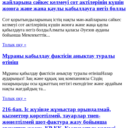
жайларына сәйкес келмеуі сот актілерінің күшін
жоюға және жаңа қаулы қабылдауға негіз болды
Сот қорытындыларының істің нақты мән-жайларына сәйкес
келмеуі сот актілерінің күшін жоюға және жаңа қаулы
қабылдауға негіз болдыАлматы қаласы Әуезов ауданы
бойынша Мемлекеттік...
Толық оқу »
Мұраны қабылдау фактісін анықтау туралы
өтініш
Мұраны қабылдау фактісін анықтау туралы өтінішНазар
аударыңыз! Заң және құқық заң компаниясы Сіздің
назарыңызды осы құжаттың негізгі екендігіне және әрдайым
нақты жағдайдың та...
Толық оқу »
216-бап. Іс жүзінде жұмыстар орындалмай,
қызметтер көрсетілмей, тауарлар тиеп-
жөнелтілмей шот-фактура жазу бойынша