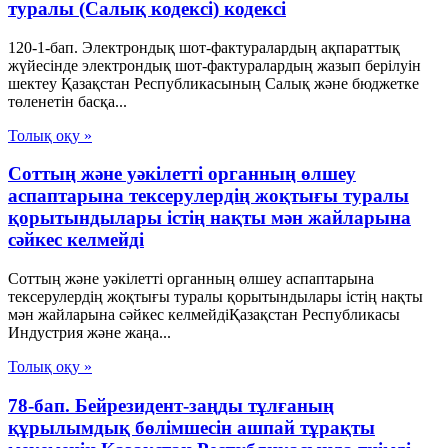
туралы (Салық кодексі) кодексі
120-1-бап. Электрондық шот-фактуралардың ақпараттық
жүйесінде электрондық шот-фактуралардың жазып берілуін
шектеу Қазақстан Республикасының Салық және бюджетке
төленетін басқа...
Толық оқу »
Соттың және уәкілетті органның өлшеу
аспаптарына тексерулердің жоқтығы туралы
қорытындылары істің нақты мән жайларына
сәйкес келмейді
Соттың және уәкілетті органның өлшеу аспаптарына
тексерулердің жоқтығы туралы қорытындылары істің нақты
мән жайларына сәйкес келмейдіҚазақстан Республикасы
Индустрия және жаңа...
Толық оқу »
78-бап. Бейрезидент-заңды тұлғаның
құрылымдық бөлімшесін ашпай тұрақты