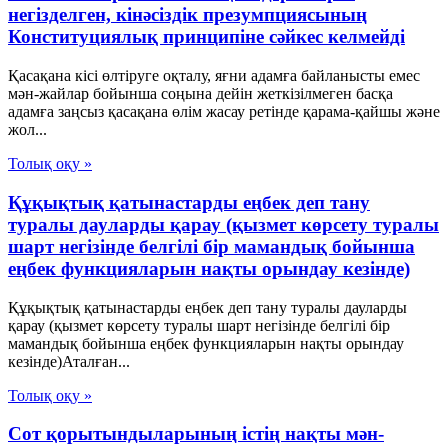
негізделген, кінәсіздік презумпциясының
Конституциялық принципіне сәйкес келмейді
Қасақана кісі өлтіруге оқталу, яғни адамға байланысты емес
мән-жайлар бойынша соңына дейін жеткізілмеген басқа
адамға заңсыз қасақана өлім жасау ретінде қарама-қайшы және
жол...
Толық оқу »
Құқықтық қатынастарды еңбек деп тану
туралы дауларды қарау (қызмет көрсету туралы
шарт негізінде белгілі бір мамандық бойынша
еңбек функцияларын нақты орындау кезінде)
Құқықтық қатынастарды еңбек деп тану туралы дауларды
қарау (қызмет көрсету туралы шарт негізінде белгілі бір
мамандық бойынша еңбек функцияларын нақты орындау
кезінде)Аталған...
Толық оқу »
Сот қорытындыларының істің нақты мән-