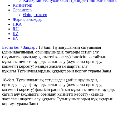
Қазақстан Республикасы Президентінің жанындағы 
Қызметтер
Сервистер
Өзіңді тексер
Жарияланымдар
НҚА
RU
KZ
EN
Басты бет
/
Заңдар
/
18-бап. Тұтынушының сатушыдан
(дайындаушыдан, орындаушыдан) тауарды сатып алу
(жұмысты орындау, қызметті көрсету) фактісін растайтын
құжатты немесе тауарды сатып алу (жұмысты орындау,
қызметті көрсету) кезінде жасалған шартты алу
құқығы Тұтынушылардың құқықтарын қорғау туралы Заңы
18-бап. Тұтынушының сатушыдан (дайындаушыдан,
орындаушыдан) тауарды сатып алу (жұмысты орындау,
қызметті көрсету) фактісін растайтын құжатты немесе тауарды
сатып алу (жұмысты орындау, қызметті көрсету) кезінде
жасалған шартты алу құқығы Тұтынушылардың құқықтарын
қорғау туралы Заңы