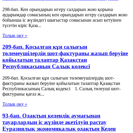
298-бап. Кен орындарын игеру салдарын жою қорына
аударымдар сомасының кен орындарын игеру салдарын жою
бойынша іс жүзіндегі шығыстар сомасынан асып кетуiнен
түсетін кіріс Қаза...
Толық оқу »
209-бап. Қосылған құн салығын
төлемеушілердің шот-фактураны жазып беруіне
қойылатын талаптар Қазақстан
Республикасының Салық кодексі
209-бап. Қосылған құн салығын төлемеушілердің шот-
фактураны жазып беруіне қойылатын талаптар Қазақстан
Республикасының Салық кодексі 1. Салық төлеуші шот-
фактураны қағаз ж...
Толық оқу »
93-бап. Одақтың кедендік аумағынан
тауарлардың іс жүзінде әкетілуін растау
Еуразиялық экономикалық одақтың Кеден