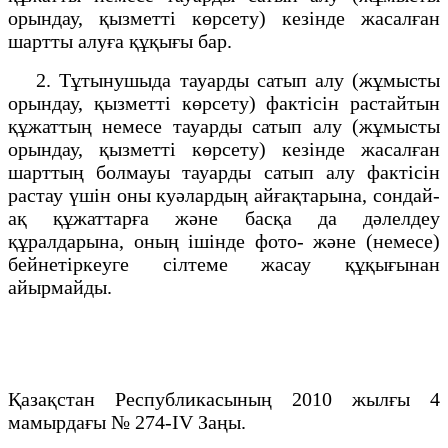
орындау, қызметті көрсету) кезінде жасалған
шартты алуға құқығы бар.
2. Тұтынушыда тауарды сатып алу (жұмысты
орындау, қызметті көрсету) фактісін растайтын
құжаттың немесе тауарды сатып алу (жұмысты
орындау, қызметті көрсету) кезінде жасалған
шарттың болмауы тауарды сатып алу фактісін
растау үшін оны куәлардың айғақтарына, сондай-
ақ құжаттарға және басқа да дәлелдеу
құралдарына, оның ішінде фото- және (немесе)
бейнетіркеуге сілтеме жасау құқығынан
айырмайды.
Қазақстан Республикасының 2010 жылғы 4
мамырдағы № 274-IV Заңы.