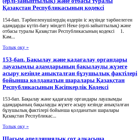
(ерлі-зайыптылық) және отбасы туралы
Қазақстан Республикасының кодексі
154-бап. Тәрбиеленушілердің өздерін іс жүзінде тәрбиелеген
адамдарды күтіп-бағу міндеті Неке (ерлі-зайыптылық) және
отбасы туралы Қазақстан Республикасының кодексі 1.
Кәм...
Толық оқу »
153-бап. Бақылау және қадағалау органдары
лауазымды адамдарының бақылауды жүзеге
асыру кезiнде анықталған бұзушылық фактiлерi
бойынша қолданатын шаралары Қазақстан
Республикасының Кәсіпкерлік Кодексі
153-бап. Бақылау және қадағалау органдары лауазымды
адамдарының бақылауды жүзеге асыру кезiнде анықталған
бұзушылық фактiлерi бойынша қолданатын шаралары
Қазақстан Республикас...
Толық оқу »
Шағым апелляциялық сот алқасына