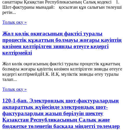
санаттары Қазақстан Республикасының Салық кодексі 1.
Шот-фактураны мынадай: қосылған құн салығын төлеуші
ретін...
Толық оқу »
Жол көлік оқиғасының фактісі туралы
процестік құжаттың болмауы жоғары қауіптің
көзімен келтірілген зиянды өтеуге кедергі
келтірмейді
Жол көлік оқиғасының фактісі туралы процестік құжаттың
болмауы жоғары қауіптің көзімен келтірілген зиянды өтеуге
кедергі келтірмейдіН.К. И.Қ. мүліктік зиянды өтеу туралы
талап...
Толық оқу »
120-1-бап. Электрондық шот-фактуралардың
ақпараттық жүйесінде электрондық шот-
фактуралардың жазып берілуін шектеу
Қазақстан Республикасының Салық және
бюджетке төленетін басқада міндетті төлемдер