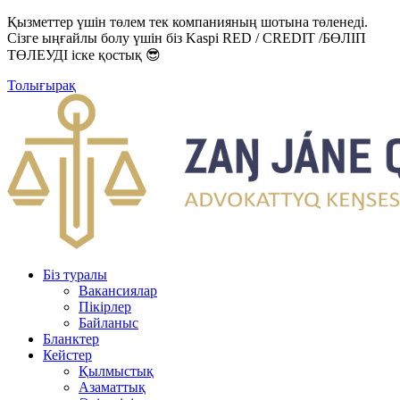
Қызметтер үшін төлем тек компанияның шотына төленеді.
Сізге ыңғайлы болу үшін біз Kaspi RED / CREDIT /БӨЛІП
ТӨЛЕУДІ іске қостық 😎
Толығырақ
Біз туралы
Вакансиялар
Пікірлер
Байланыс
Бланктер
Кейстер
Қылмыстық
Азаматтық