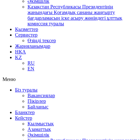
Әкімшілік
Қазақстан Республикасы Президентінің
жанындағы Қоғамдық сананы жаңғырту
бағдарламасын іске асыру жөніндегі ұлттық
комиссия туралы
Қызметтер
Сервистер
Өзіңді тексер
Жарияланымдар
НҚА
KZ
RU
EN
Меню
Біз туралы
Вакансиялар
Пікірлер
Байланыс
Бланктер
Кейстер
Қылмыстық
Азаматтық
Әкімшілік