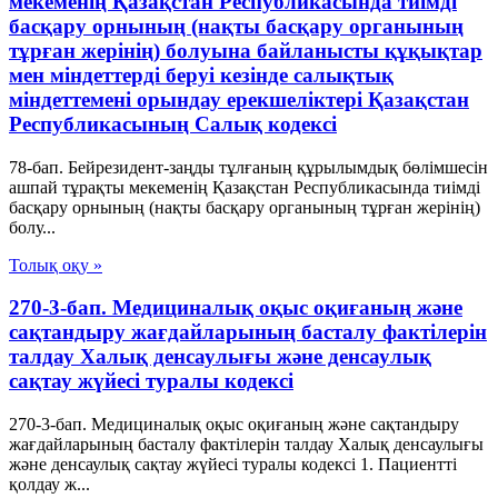
мекеменің Қазақстан Республикасында тиімді
басқару орнының (нақты басқару органының
тұрған жерінің) болуына байланысты құқықтар
мен міндеттерді беруі кезінде салықтық
міндеттемені орындау ерекшеліктері Қазақстан
Республикасының Салық кодексі
78-бап. Бейрезидент-заңды тұлғаның құрылымдық бөлімшесін
ашпай тұрақты мекеменің Қазақстан Республикасында тиімді
басқару орнының (нақты басқару органының тұрған жерінің)
болу...
Толық оқу »
270-3-бап. Медициналық оқыс оқиғаның және
сақтандыру жағдайларының басталу фактілерін
талдау Халық денсаулығы және денсаулық
сақтау жүйесі туралы кодексі
270-3-бап. Медициналық оқыс оқиғаның және сақтандыру
жағдайларының басталу фактілерін талдау Халық денсаулығы
және денсаулық сақтау жүйесі туралы кодексі 1. Пациентті
қолдау ж...