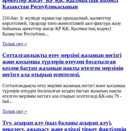
әрекеттер жасау ҚР ҚК, Қылмыстық кодексi
Қазақстан Республикасының
216-бап. Іс жүзінде жұмыстар орындалмай, қызметтер
көрсетілмей, тауарлар тиеп-жөнелтілмей шот-фактура жазу
бойынша әрекеттер жасау ҚР ҚК, Қылмыстық кодексi
Қазақстан Республик...
Толық оқу »
Сотталғандықты өтеу мерзімі жазаның негізгі
және қосымша түрлерін өтеуден босатылған
кезден бастап жазаның нақты өтелген мерзімін
негізге ала отырып есептеледі.
Сотталғандықты өтеу мерзімі жазаның негізгі және қосымша
түрлерін өтеуден босатылған кезден бастап жазаның нақты
өтелген мерзімін негізге ала отырып есептеледі.ҚК-нің 79 -
баб...
Толық оқу »
Туу, асырап алу (қыз баланы асырап алу),
некелесу, ажырасу және өлімді тіркеу фактілерін