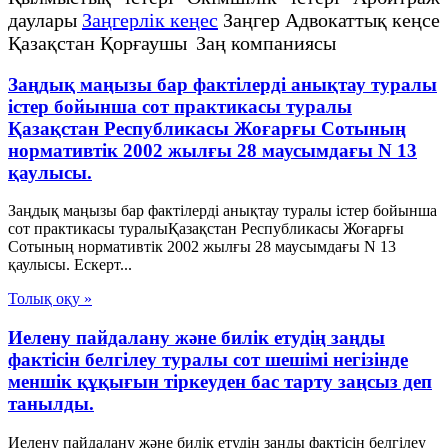
даулары
Заңгерлік кеңес
Заңгер Адвокаттық кеңсе
Қазақстан Қорғаушы Заң компаниясы
Заңдық маңызы бар фактілерді анықтау туралы
істер бойынша сот практикасы туралы
Қазақстан Республикасы Жоғарғы Сотының
нормативтік 2002 жылғы 28 маусымдағы N 13
қаулысы.
Заңдық маңызы бар фактілерді анықтау туралы істер бойынша
сот практикасы туралыҚазақстан Республикасы Жоғарғы
Сотының нормативтік 2002 жылғы 28 маусымдағы N 13
қаулысы. Ескерт...
Толық оқу »
Иелену пайдалану және билік етудің заңды
фактісін белгілеу туралы сот шешімі негізінде
меншік құқығын тіркеуден бас тарту заңсыз деп
танылды.
Иелену пайдалану және билік етудің заңды фактісін белгілеу