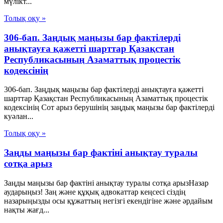
мүлікт...
Толық оқу »
306-бап. Заңдық маңызы бар фактілерді
анықтауға қажетті шарттар Қазақстан
Республикасының Азаматтық процестік
кодексінің
306-бап. Заңдық маңызы бар фактілерді анықтауға қажетті
шарттар Қазақстан Республикасының Азаматтық процестік
кодексінің Сот арыз берушінің заңдық маңызы бар фактілерді
куәлан...
Толық оқу »
Заңды маңызы бар фактіні анықтау туралы
сотқа арыз
Заңды маңызы бар фактіні анықтау туралы сотқа арызНазар
аударыңыз! Заң және құқық адвокаттар кеңсесі сіздің
назарыңызды осы құжаттың негізгі екендігіне және әрдайым
нақты жағд...