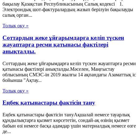
бақылау Қазақстан Республикасының Салық кодексі 1.
Электрондық шот-фактуралардың жазып берілуін бақылауды
салық орган...
Толық оқу »
Соттардың жеке ұйғарымдарға келіп түскен
жауаптарға ресми қатынасы фактілері
анықталды.
Соттардың жеке ұйғарымдарға келіп түскен жауаптарға ресми
қатынасы фактілері анықталды.Мәселен, Маңғыстау
облысының СМЭС-ін 2019 жылғы 14 ақпандағы Азаматтық іс
бойынша "Ақтау...
Толық оқу »
Еңбек қатынастары фактісін тану
Еңбек қатынастары фактісін тануАқшалай немесе тауарлық
құндылықтарға қызмет көрсететін, сондай-ақ өзінің қызмет
бабын өзі немесе басқа адамдар үшін материалдық немесе өзге
де...