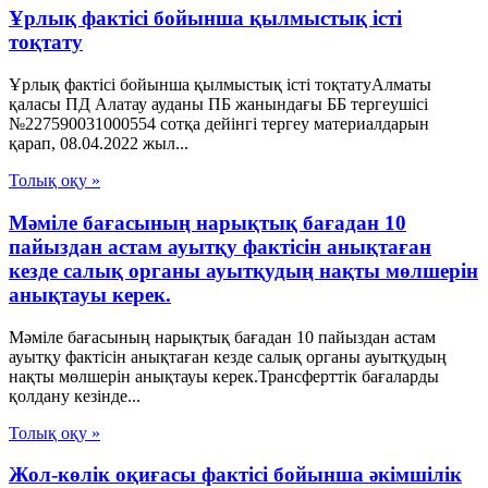
Ұрлық фактісі бойынша қылмыстық істі
тоқтату
Ұрлық фактісі бойынша қылмыстық істі тоқтатуАлматы
қаласы ПД Алатау ауданы ПБ жанындағы ББ тергеушісі
№227590031000554 сотқа дейінгі тергеу материалдарын
қарап, 08.04.2022 жыл...
Толық оқу »
Мәміле бағасының нарықтық бағадан 10
пайыздан астам ауытқу фактісін анықтаған
кезде салық органы ауытқудың нақты мөлшерін
анықтауы керек.
Мәміле бағасының нарықтық бағадан 10 пайыздан астам
ауытқу фактісін анықтаған кезде салық органы ауытқудың
нақты мөлшерін анықтауы керек.Трансферттік бағаларды
қолдану кезінде...
Толық оқу »
Жол-көлік оқиғасы фактісі бойынша әкімшілік