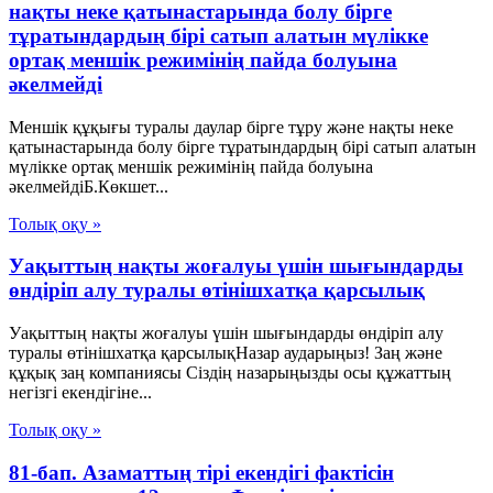
нақты неке қатынастарында болу бірге
тұратындардың бірі сатып алатын мүлікке
ортақ меншік режимінің пайда болуына
әкелмейді
Меншік құқығы туралы даулар бірге тұру және нақты неке
қатынастарында болу бірге тұратындардың бірі сатып алатын
мүлікке ортақ меншік режимінің пайда болуына
әкелмейдіБ.Көкшет...
Толық оқу »
Уақыттың нақты жоғалуы үшін шығындарды
өндіріп алу туралы өтінішхатқа қарсылық
Уақыттың нақты жоғалуы үшін шығындарды өндіріп алу
туралы өтінішхатқа қарсылықНазар аударыңыз! Заң және
құқық заң компаниясы Сіздің назарыңызды осы құжаттың
негізгі екендігіне...
Толық оқу »
81-бап. Азаматтың тiрi екендiгi фактiсiн