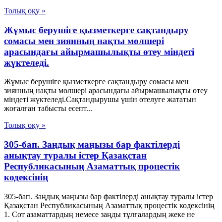
Толық оқу »
Жұмыс берушіге қызметкерге сақтандыру
сомасы мен зиянның нақты мөлшері
арасындағы айырмашылықты өтеу міндеті
жүктеледі.
Жұмыс берушіге қызметкерге сақтандыру сомасы мен
зиянның нақты мөлшері арасындағы айырмашылықты өтеу
міндеті жүктеледі.Сақтандырушы үшін өтелуге жататын
жоғалған табысты есепт...
Толық оқу »
305-бап. Заңдық маңызы бар фактілерді
анықтау туралы істер Қазақстан
Республикасының Азаматтық процестік
кодексінің
305-бап. Заңдық маңызы бар фактілерді анықтау туралы істер
Қазақстан Республикасының Азаматтық процестік кодексінің
1. Сот азаматтардың немесе заңды тұлғалардың жеке не