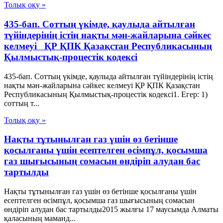
Толық оқу »
435-бап. Соттың үкiмде, қаулыда айтылған
түйіндерінің iстiң нақты мән-жайларына сәйкес
келмеуi ҚР ҚПК Қазақстан Республикасының
Қылмыстық-процестік кодексi
435-бап. Соттың үкiмде, қаулыда айтылған түйіндерінің iстiң
нақты мән-жайларына сәйкес келмеуi ҚР ҚПК Қазақстан
Республикасының Қылмыстық-процестік кодексi1. Егер: 1)
соттың т...
Толық оқу »
Нақты тұтынылған газ үшін өз бетінше
қосылғаны үшін есептелген өсімпұл, қосымша
газ шығысының сомасын өндіріп алудан бас
тартылды
Нақты тұтынылған газ үшін өз бетінше қосылғаны үшін
есептелген өсімпұл, қосымша газ шығысының сомасын
өндіріп алудан бас тартылды2015 жылғы 17 маусымда Алматы
қаласының маманд...