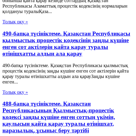
бойынша қайта қарау кезінде соттардың Қазақстан
Республикасы Азаматтық процестік кодексінің нормаларын
қолдануы туралыҚаза...
Толық оқу »
490-бапқа түсініктеме. Қазақстан Республикасы
қылмыстық процестік кодексінің заңды күшіне
енген сот актілерін қайта қарау туралы
өтінішхатты алдын ала қарау
490-бапқа түсініктеме. Қазақстан Республикасы қылмыстық
процестік кодексінің заңды күшіне енген сот актілерін қайта
қарау туралы өтінішхатты алдын ала қарауЗаңды күшіне
енген...
Толық оқу »
488-бапқа түсініктеме. Қазақстан
Республикасының Қылмыстық-процестік
кодексі заңды күшіне енген соттың үкімін,
қаулысын қайта қарау туралы өтінішхат,
наразылық, ұсыныс беру тәртібі