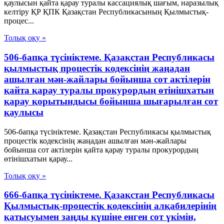
қаулысын қайта қарау туралы кассациялық шағым, наразылық
келтіру ҚР ҚПК Қазақстан Республикасының Қылмыстық-
процес...
Толық оқу »
506-бапқа түсініктеме. Қазақстан Республикасы
қылмыстық процестік кодексінің жаңадан
ашылған мән-жайлары бойынша сот актілерін
қайта қарау туралы прокурордың өтінішхатын
қарау қорытындысы бойынша шығарылған сот
қаулысы
506-бапқа түсініктеме. Қазақстан Республикасы қылмыстық
процестік кодексінің жаңадан ашылған мән-жайлары
бойынша сот актілерін қайта қарау туралы прокурордың
өтінішхатын қарау...
Толық оқу »
666-бапқа түсініктеме. Қазақстан Республикасы
Қылмыстық-процестік кодексінің алқабилерінің
қатысуымен заңды күшіне енген сот үкімін,