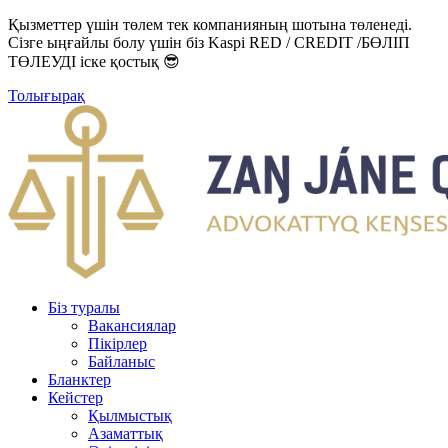
Қызметтер үшін төлем тек компанияның шотына төленеді.
Сізге ыңғайлы болу үшін біз Kaspi RED / CREDIT /БӨЛІП
ТӨЛЕУДІ іске қостық 😎
Толығырақ
Біз туралы
Вакансиялар
Пікірлер
Байланыс
Бланктер
Кейстер
Қылмыстық
Азаматтық