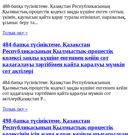
488-бапқа түсініктеме. Қазақстан Республикасының
Қылмыстық-процестік кодексі заңды күшіне енген соттың
үкімін, қаулысын қайта қарау туралы өтінішхат, наразылық,
ұсыныс беру тә...
Толық оқу »
484-бапқа түсініктеме. Қазақстан
Республикасының Қылмыстық-процестік
кодексі заңды күшіне енгеннен кейін сот
қадағалауы тәртібімен қайта қаралуы мүмкін
сот актілері
484-бапқа түсініктеме. Қазақстан Республикасының
Қылмыстық-процестік кодексі заңды күшіне енгеннен кейін
сот қадағалауы тәртібімен қайта қаралуы мүмкін сот
актілеріҚазақстан Р...
Толық оқу »
498-бапқа түсініктеме. Қазақстан
Республикасының Қылмыстық-процестік
кодексінің ісін жаңа қарау кезінде шығарылған