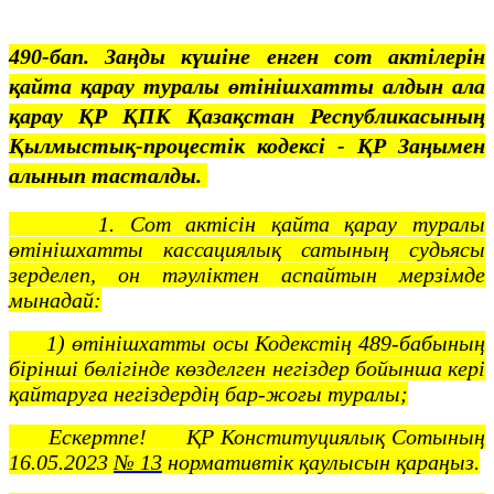
490-бап. Заңды күшіне енген сот актілерін
қайта қарау туралы өтінішхатты алдын ала
қарау ҚР ҚПК Қазақстан Республикасының
Қылмыстық-процестік кодексi
- ҚР Заңымен
алынып тасталды.
1. Сот актісін қайта қарау туралы
өтінішхатты кассациялық сатының судьясы
зерделеп, он тәуліктен аспайтын мерзімде
мынадай:
1) өтінішхатты осы Кодекстің 489-бабының
бірінші бөлігінде көзделген негіздер бойынша кері
қайтаруға негіздердің бар-жоғы туралы;
Ескертпе! ҚР Конституциялық Сотының
16.05.2023
№ 13
нормативтік қаулысын қараңыз.