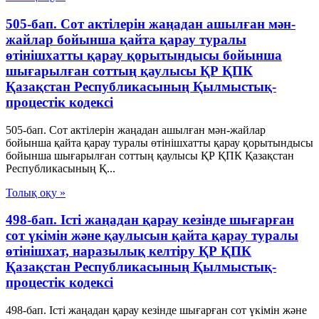
505-бап. Сот актілерін жаңадан ашылған мән-
жайлар бойынша қайта қарау туралы
өтінішхатты қарау қорытындысы бойынша
шығарылған соттың қаулысы ҚР ҚПК
Қазақстан Республикасының Қылмыстық-
процестік кодексi
505-бап. Сот актілерін жаңадан ашылған мән-жайлар
бойынша қайта қарау туралы өтінішхатты қарау қорытындысы
бойынша шығарылған соттың қаулысы ҚР ҚПК Қазақстан
Республикасының Қ...
Толық оқу »
498-бап. Істі жаңадан қарау кезінде шығарған
сот үкімін және қаулысын қайта қарау туралы
өтінішхат, наразылық келтіру ҚР ҚПК
Қазақстан Республикасының Қылмыстық-
процестік кодексi
498-бап. Істі жаңадан қарау кезінде шығарған сот үкімін және