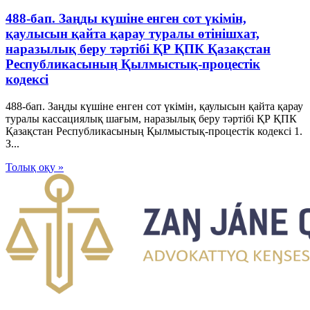
488-бап. Заңды күшіне енген сот үкімін,
қаулысын қайта қарау туралы өтінішхат,
наразылық беру тәртібі ҚР ҚПК Қазақстан
Республикасының Қылмыстық-процестік
кодексi
488-бап. Заңды күшіне енген сот үкімін, қаулысын қайта қарау
туралы кассациялық шағым, наразылық беру тәртібі ҚР ҚПК
Қазақстан Республикасының Қылмыстық-процестік кодексi 1.
З...
Толық оқу »