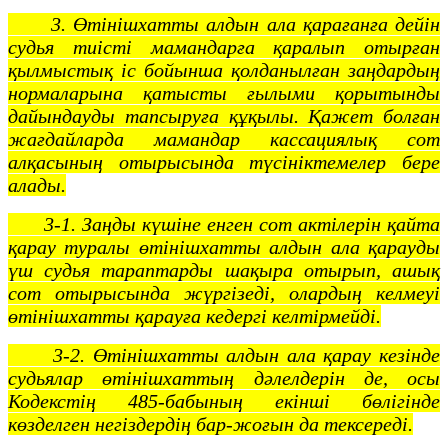
3. Өтінішхатты алдын ала қарағанға дейін
судья тиісті мамандарға қаралып отырған
қылмыстық іс бойынша қолданылған заңдардың
нормаларына қатысты ғылыми қорытынды
дайындауды тапсыруға құқылы. Қажет болған
жағдайларда мамандар кассациялық сот
алқасының отырысында түсініктемелер бере
алады.
3-1. Заңды күшіне енген сот актілерін қайта
қарау туралы өтінішхатты алдын ала қарауды
үш судья тараптарды шақыра отырып, ашық
сот отырысында жүргізеді, олардың келмеуі
өтінішхатты қарауға кедергі келтірмейді.
3-2. Өтінішхатты алдын ала қарау кезінде
судьялар өтінішхаттың дәлелдерін де, осы
Кодекстің 485-бабының екінші бөлігінде
көзделген негіздердің бар-жоғын да тексереді.