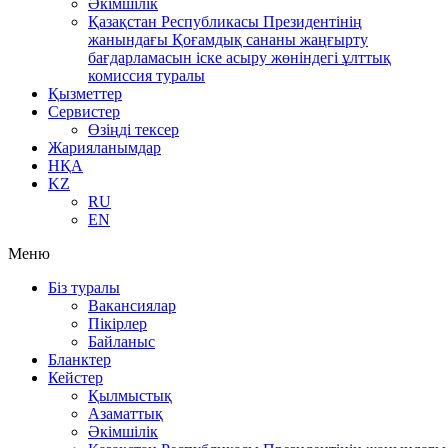
Әкімшілік
Қазақстан Республикасы Президентінің
жанындағы Қоғамдық сананы жаңғырту
бағдарламасын іске асыру жөніндегі ұлттық
комиссия туралы
Қызметтер
Сервистер
Өзіңді тексер
Жарияланымдар
НҚА
KZ
RU
EN
Меню
Біз туралы
Вакансиялар
Пікірлер
Байланыс
Бланктер
Кейстер
Қылмыстық
Азаматтық
Әкімшілік