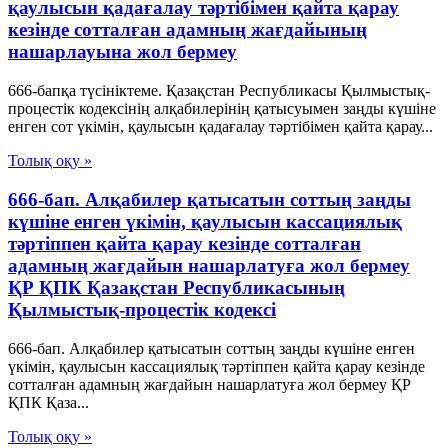
қаулысын қадағалау тәртібімен қайта қарау
кезінде сотталған адамның жағдайының
нашарлауына жол бермеу
666-бапқа түсініктеме. Қазақстан Республикасы Қылмыстық-
процестік кодексінің алқабилерінің қатысуымен заңды күшіне
енген сот үкімін, қаулысын қадағалау тәртібімен қайта қарау...
Толық оқу »
666-бап. Алқабилер қатысатын соттың заңды
күшіне енген үкімін, қаулысын кассациялық
тәртіппен қайта қарау кезінде сотталған
адамның жағдайын нашарлатуға жол бермеу
ҚР ҚПК Қазақстан Республикасының
Қылмыстық-процестік кодексi
666-бап. Алқабилер қатысатын соттың заңды күшіне енген
үкімін, қаулысын кассациялық тәртіппен қайта қарау кезінде
сотталған адамның жағдайын нашарлатуға жол бермеу ҚР
ҚПК Қаза...
Толық оқу »