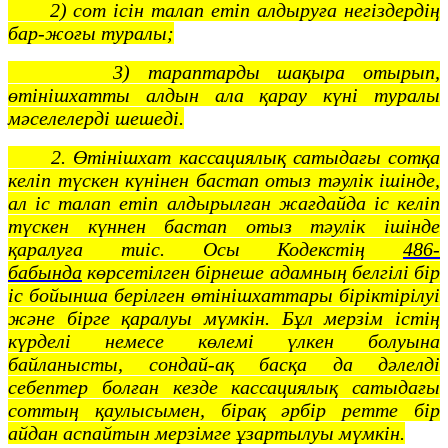
2) сот ісін талап етіп алдыруға негіздердің
бар-жоғы туралы;
3) тараптарды шақыра отырып,
өтінішхатты алдын ала қарау күні туралы
мәселелерді шешеді.
2. Өтінішхат кассациялық сатыдағы сотқа
келіп түскен күнінен бастап отыз тәулік ішінде,
ал іс талап етіп алдырылған жағдайда іс келіп
түскен күннен бастап отыз тәулік ішінде
қаралуға тиіс. Осы Кодекстің
486-
бабында
көрсетілген бірнеше адамның белгілі бір
іс бойынша берілген өтінішхаттары біріктірілуі
және бірге қаралуы мүмкін. Бұл мерзім істің
күрделі немесе көлемі үлкен болуына
байланысты, сондай-ақ басқа да дәлелді
себептер болған кезде кассациялық сатыдағы
соттың қаулысымен, бірақ әрбір ретте бір
айдан аспайтын мерзімге ұзартылуы мүмкін.