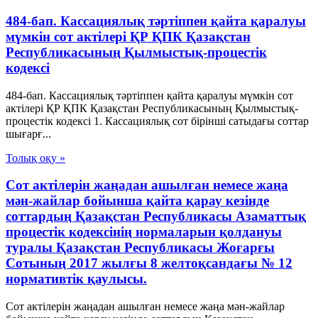
484-бап. Кассациялық тәртіппен қайта қаралуы
мүмкін сот актілері ҚР ҚПК Қазақстан
Республикасының Қылмыстық-процестік
кодексi
484-бап. Кассациялық тәртіппен қайта қаралуы мүмкін сот
актілері ҚР ҚПК Қазақстан Республикасының Қылмыстық-
процестік кодексi 1. Кассациялық сот бірінші сатыдағы соттар
шығарғ...
Толық оқу »
Сот актілерін жаңадан ашылған немесе жаңа
мән-жайлар бойынша қайта қарау кезінде
соттардың Қазақстан Республикасы Азаматтық
процестік кодексінің нормаларын қолдануы
туралы Қазақстан Республикасы Жоғарғы
Сотының 2017 жылғы 8 желтоқсандағы № 12
нормативтік қаулысы.
Сот актілерін жаңадан ашылған немесе жаңа мән-жайлар