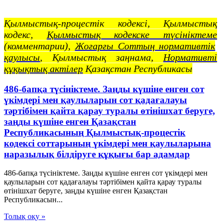
Қылмыстық-процестік кодексi, Қылмыстық
кодекс,
Қылмыстық кодекске түсініктеме
(комментарии),
Жоғарғы Соттың нормативтік
қаулысы
, Қылмыстық заңнама,
Нормативті
құқықтық актілер
Қазақстан Республикасы
486-бапқа түсініктеме. Заңды күшіне енген сот
үкімдері мен қаулыларын сот қадағалауы
тәртібімен қайта қарау туралы өтінішхат беруге,
заңды күшіне енген Қазақстан
Республикасының Қылмыстық-процестік
кодексі соттарының үкімдері мен қаулыларына
наразылық білдіруге құқығы бар адамдар
486-бапқа түсініктеме. Заңды күшіне енген сот үкімдері мен
қаулыларын сот қадағалауы тәртібімен қайта қарау туралы
өтінішхат беруге, заңды күшіне енген Қазақстан
Республикасын...
Толық оқу »