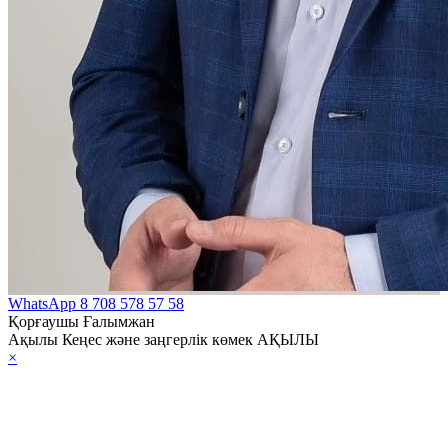
WhatsApp
8 708 578 57 58
Қорғаушы Ғалымжан
Ақылы Кеңес және заңгерлік көмек АҚЫЛЫ
×