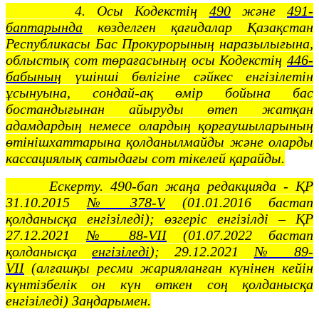
4. Осы Кодекстің
490
және
491-
баптарында
көзделген қағидалар Қазақстан
Республикасы Бас Прокурорының наразылығына,
облыстық сот төрағасының осы Кодекстің
446-
бабының
үшінші бөлігіне сәйкес енгізілетін
ұсынуына, сондай-ақ өмір бойына бас
бостандығынан айыруды өтеп жатқан
адамдардың немесе олардың қорғаушыларының
өтінішхаттарына қолданылмайды және оларды
кассациялық сатыдағы сот тікелей қарайды.
Ескерту. 490-бап жаңа редакцияда - ҚР
31.10.2015
№ 378-V
(01.01.2016 бастап
қолданысқа енгізіледі); өзгеріс енгізілді – ҚР
27.12.2021
№ 88-VII
(01.07.2022 бастап
қолданысқа
енгізіледі
); 29.12.2021
№ 89-
VII
(алғашқы ресми жарияланған күнінен кейін
күнтізбелік он күн өткен соң қолданысқа
енгізіледі) Заңдарымен.