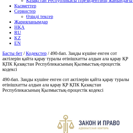
Қазақстан Республикасы Президентінің жанындағы 
Қызметтер
Сервистер
Өзіңді тексер
Жарияланымдар
НҚА
RU
KZ
EN
Басты бет
/
Кодекстер
/
490-бап. Заңды күшіне енген сот
актілерін қайта қарау туралы өтінішхатты алдын ала қарау ҚР
ҚПК Қазақстан Республикасының Қылмыстық-процестік
кодексi
490-бап. Заңды күшіне енген сот актілерін қайта қарау туралы
өтінішхатты алдын ала қарау ҚР ҚПК Қазақстан
Республикасының Қылмыстық-процестік кодексi