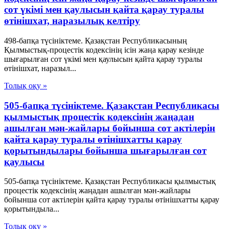
сот үкімі мен қаулысын қайта қарау туралы
өтінішхат, наразылық келтіру
498-бапқа түсініктеме. Қазақстан Республикасының
Қылмыстық-процестік кодексінің ісін жаңа қарау кезінде
шығарылған сот үкімі мен қаулысын қайта қарау туралы
өтінішхат, наразыл...
Толық оқу »
505-бапқа түсініктеме. Қазақстан Республикасы
қылмыстық процестік кодексінің жаңадан
ашылған мән-жайлары бойынша сот актілерін
қайта қарау туралы өтінішхатты қарау
қорытындылары бойынша шығарылған сот
қаулысы
505-бапқа түсініктеме. Қазақстан Республикасы қылмыстық
процестік кодексінің жаңадан ашылған мән-жайлары
бойынша сот актілерін қайта қарау туралы өтінішхатты қарау
қорытындыла...
Толық оқу »