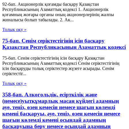
92-бап. Акционерлiк қоғамды басқару Қазақстан
Республикасының Азаматтық кодексi 1. Акционерлiк
қоғамның жоғары органы оның акционерлерiнiң жалпы
жиналысы болып табылады. 2. Ак...
Толық оқу »
75-бап. Сенiм серiктестiгiнiң iсiн басқару
Қазақстан Республикасының Азаматтық кодексi
75-бап. Сенiм серiктестiгiнiң iсiн басқару Қазақстан
Республикасының Азаматтық кодексi Сенiм серiктестiгiнiң
iсiн басқаруды толық серiктестер жүзеге асырады. Сенiм
серiктестiг...
Толық оқу »
358-бап. Алкогольдік, есірткілік және
(немесе)уытқұмарлық масаң күйдегі адамның
әуе, теңіз, өзен кемесiн немесе шағын көлемді
кемені басқаруы, әуе, теңіз, өзен кемесiн немесе
шағын көлемді кемені осындай адамның
басқаруына беру немесе осындай адамның