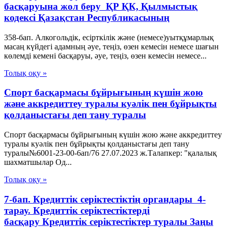
басқаруына жол беру ҚР ҚК, Қылмыстық
кодексi Қазақстан Республикасының
358-бап. Алкогольдік, есірткілік және (немесе)уытқұмарлық
масаң күйдегі адамның әуе, теңіз, өзен кемесiн немесе шағын
көлемді кемені басқаруы, әуе, теңіз, өзен кемесiн немесе...
Толық оқу »
Спорт басқармасы бұйрығының күшін жою
және аккредиттеу туралы куәлік пен бұйрықты
қолданыстағы деп тану туралы
Спорт басқармасы бұйрығының күшін жою және аккредиттеу
туралы куәлік пен бұйрықты қолданыстағы деп тану
туралы№6001-23-00-6ап/76 27.07.2023 ж.Талапкер: "қалалық
шахматшылар Од...
Толық оқу »
7-бап. Кредиттiк серiктестiктiң органдары 4-
тарау. Кредиттік серіктестіктерді
басқару Кредиттiк серiктестiктер туралы Заңы