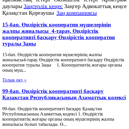
даулары
Заңгерлік кеңес
Заңгер Адвокаттық кеңсе
Қазақстан Қорғаушы
Заң компаниясы
15-бап. Өндiрiстiк кооператив мүшелерiнiң
жалпы жиналысы 4-тарау. Өндiрiстiк
кооперативтi басқару Өндiрiстiк кооператив
туралы Заңы
15-бап. Өндiрiстiк кооператив мүшелерiнiң жалпы
жиналысы4-тарау. Өндiрiстiк кооперативтi басқару Өндiрiстiк
кооператив туралы Заңы 1. Кооперативтiң жоғары органы
оның мүш...
Толық оқу »
99-бап. Өндiрiстiк кооперативтi басқару
Қазақстан Республикасының Азаматтық кодексi
99-бап. Өндiрiстiк кооперативтi басқару Қазақстан
Республикасының Азаматтық кодексi 1. Өндiрiстiк
кооперативтiң жоғары органы оның мүшелерiнiң жалпы
жиналысы болып табылады. Ө...