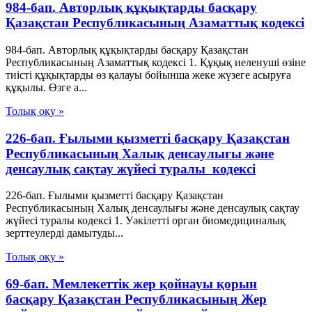
984-бап. Авторлық құқықтарды басқару
Қазақстан Республикасының Азаматтық кодексi
984-бап. Авторлық құқықтарды басқару Қазақстан
Республикасының Азаматтық кодексi 1. Құқық иеленушi өзiне
тиiстi құқықтарды өз қалауы бойынша жеке жүзеге асыруға
құқылы. Өзге а...
Толық оқу »
226-бап. Ғылыми қызметті басқару Қазақстан
Республикасының Халық денсаулығы және
денсаулық сақтау жүйесі туралы кодексі
226-бап. Ғылыми қызметті басқару Қазақстан
Республикасының Халық денсаулығы және денсаулық сақтау
жүйесі туралы кодексі 1. Уәкілетті орган биомедициналық
зерттеулерді дамытуды...
Толық оқу »
69-бап. Мемлекеттік жер қойнауы қорын
басқару Қазақстан Республикасының Жер