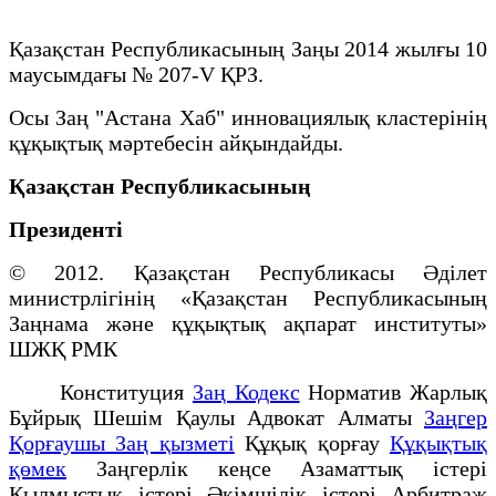
Қазақстан Республикасының Заңы 2014 жылғы 10
маусымдағы № 207-V ҚРЗ.
Осы Заң "Астана Хаб" инновациялық кластерінің
құқықтық мәртебесін айқындайды.
Қазақстан Республикасының
Президенті
© 2012. Қазақстан Республикасы Әділет
министрлігінің «Қазақстан Республикасының
Заңнама және құқықтық ақпарат институты»
ШЖҚ РМК
Конституция
Заң Кодекс
Норматив Жарлық
Бұйрық Шешім Қаулы Адвокат Алматы
Заңгер
Қорғаушы Заң қызметі
Құқық қорғау
Құқықтық
қөмек
Заңгерлік кеңсе Азаматтық істері
Қылмыстық істері Әкімшілік істері Арбитраж