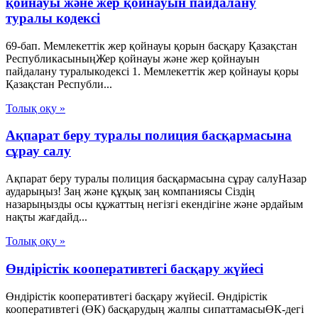
қойнауы және жер қойнауын пайдалану
туралы кодексі
69-бап. Мемлекеттік жер қойнауы қорын басқару Қазақстан
РеспубликасыныңЖер қойнауы және жер қойнауын
пайдалану туралыкодексі 1. Мемлекеттік жер қойнауы қоры
Қазақстан Республи...
Толық оқу »
Ақпарат беру туралы полиция басқармасына
сұрау салу
Ақпарат беру туралы полиция басқармасына сұрау салуНазар
аударыңыз! Заң және құқық заң компаниясы Сіздің
назарыңызды осы құжаттың негізгі екендігіне және әрдайым
нақты жағдайд...
Толық оқу »
Өндірістік кооперативтегі басқару жүйесі
Өндірістік кооперативтегі басқару жүйесіI. Өндірістік
кооперативтегі (ӨК) басқарудың жалпы сипаттамасыӨК-дегі