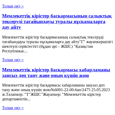
Толық оқу »
Мемлекеттік кірістер басқармасының салықтық
тексеруді тағайындауы туралы нұсқамаларға
дау айту
Мемлекеттік кірістер басқармасының салықтық тексеруді
тағайындауы туралы нұсқамаларға дау айту"Г" жауапкершілігі
шектеулі серіктестігі (бұдан әрі – ЖШС) "Қазақстан
Республикас...
Толық оқу »
Мемлекеттік кірістер басқармасы хабарламаны
заңсыз деп тану және оның күшін жою
Мемлекеттік кірістер басқармасы хабарламаны заңсыз деп
тану және оның күшін жою№6001-22-00-6ап/2475 25.05.2023
ж.Талапкер: "Т"ЖШС"Жауапкер: "Мемлекеттік кірістер
департаментін...
Толық оқу »