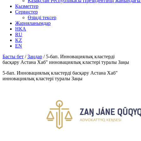
Қазақстан Республикасы Президентінің жанындағы 
Қызметтер
Сервистер
Өзіңді тексер
Жарияланымдар
НҚА
RU
KZ
EN
Басты бет
/
Заңдар
/
5-бап. Инновациялық кластерді
басқару Астана Хаб" инновациялық кластері туралы Заңы
5-бап. Инновациялық кластерді басқару Астана Хаб"
инновациялық кластері туралы Заңы