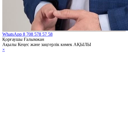
WhatsApp
8 708 578 57 58
Қорғаушы Ғалымжан
Ақылы Кеңес және заңгерлік көмек АҚЫЛЫ
×