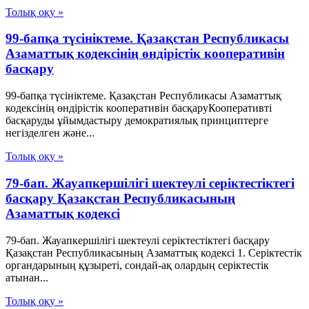
Толық оқу »
99-бапқа түсініктеме. Қазақстан Республикасы
Азаматтық кодексінің өндірістік кооперативін
басқару
99-бапқа түсініктеме. Қазақстан Республикасы Азаматтық
кодексінің өндірістік кооперативін басқаруКооперативті
басқаруды ұйымдастыру демократиялық принциптерге
негізделген және...
Толық оқу »
79-бап. Жауапкершiлiгi шектеулi серiктестiктегi
басқару Қазақстан Республикасының
Азаматтық кодексi
79-бап. Жауапкершiлiгi шектеулi серiктестiктегi басқару
Қазақстан Республикасының Азаматтық кодексi 1. Серiктестiк
органдарының құзыретi, сондай-ақ олардың серiктестiк
атынан...
Толық оқу »