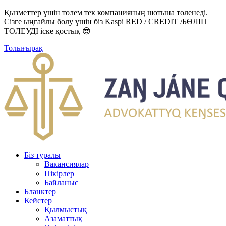
Қызметтер үшін төлем тек компанияның шотына төленеді.
Сізге ыңғайлы болу үшін біз Kaspi RED / CREDIT /БӨЛІП
ТӨЛЕУДІ іске қостық 😎
Толығырақ
Біз туралы
Вакансиялар
Пікірлер
Байланыс
Бланктер
Кейстер
Қылмыстық
Азаматтық