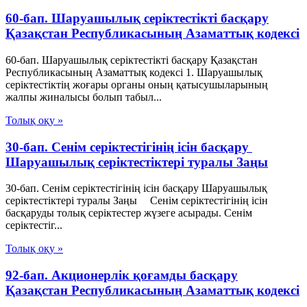
60-бап. Шаруашылық серiктестiктi басқару
Қазақстан Республикасының Азаматтық кодексi
60-бап. Шаруашылық серiктестiктi басқару Қазақстан
Республикасының Азаматтық кодексi 1. Шаруашылық
серiктестiктiң жоғары органы оның қатысушыларының
жалпы жиналысы болып табыл...
Толық оқу »
30-бап. Сенiм серiктестiгiнiң iсiн басқару
Шаруашылық серіктестіктері туралы Заңы
30-бап. Сенiм серiктестiгiнiң iсiн басқару Шаруашылық
серіктестіктері туралы Заңы Сенiм серiктестiгiнiң iсiн
басқаруды толық серiктестер жүзеге асырады. Сенiм
серiктестiг...
Толық оқу »
92-бап. Акционерлiк қоғамды басқару
Қазақстан Республикасының Азаматтық кодексi