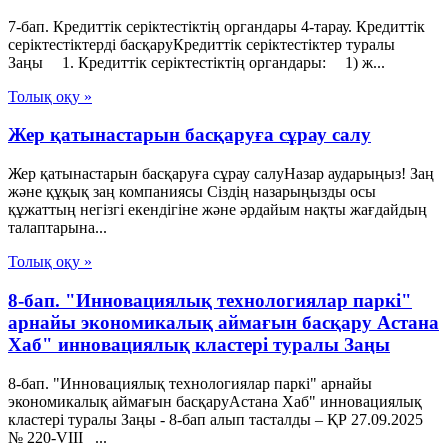
7-бап. Кредиттiк серiктестiктiң органдары 4-тарау. Кредиттік
серіктестіктерді басқаруКредиттiк серiктестiктер туралы
Заңы 1. Кредиттiк серiктестiктiң органдары: 1) ж...
Толық оқу »
Жер қатынастарын басқаруға сұрау салу
Жер қатынастарын басқаруға сұрау салуНазар аударыңыз! Заң
және құқық заң компаниясы Сіздің назарыңызды осы
құжаттың негізгі екендігіне және әрдайым нақты жағдайдың
талаптарына...
Толық оқу »
8-бап. "Инновациялық технологиялар паркі"
арнайы экономикалық аймағын басқару Астана
Хаб" инновациялық кластері туралы Заңы
8-бап. "Инновациялық технологиялар паркі" арнайы
экономикалық аймағын басқаруАстана Хаб" инновациялық
кластері туралы Заңы - 8-бап алып тасталды – ҚР 27.09.2025
№ 220-VIII ...