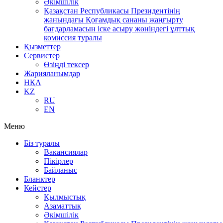
Әкімшілік
Қазақстан Республикасы Президентінің
жанындағы Қоғамдық сананы жаңғырту
бағдарламасын іске асыру жөніндегі ұлттық
комиссия туралы
Қызметтер
Сервистер
Өзіңді тексер
Жарияланымдар
НҚА
KZ
RU
EN
Меню
Біз туралы
Вакансиялар
Пікірлер
Байланыс
Бланктер
Кейстер
Қылмыстық
Азаматтық
Әкімшілік