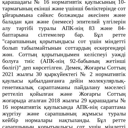
қарашадағы № 16 нормативтік қаулысының 10-
тармағының екінші және үшінші бөліктерінде сот
ұйғарымына сәйкес болжамды әкесінен және
баладан қан және (немесе) эпителий үлгілерін
алу тәртібі туралы АПК-нің 83 және 84-
баптарына сілтемелер бар. Бұл ретте
"сарапшының қорытындысы сот үшін міндетті
болып табылмайтынын соттардың ескергендері
жөн. Соттың қорытындымен келіспеуі уәжді
болуға тиіс (АПК-нің 92-бабының жетінші
бөлігі)" деп көрсетілген. Демек, Жоғарғы Соттың
2021 жылғы 30 қыркүйектегі № 2 нормативтік
қаулысы қабылданғанға дейін молекулярлық-
генетикалық сараптаманы пайдалану мәселесі
реттеліп қойылған және Жоғарғы Соттың
жоғарыда аталған 2018 жылғы 29 қарашадағы №
16 нормативтік қаулысында АПК-нің сараптама
жүргізу және сарапшының жұмысы туралы
кейбір нормалары нақтыланды. Бұл ретте
сарапшының қорытындысы сот үшін міндетті