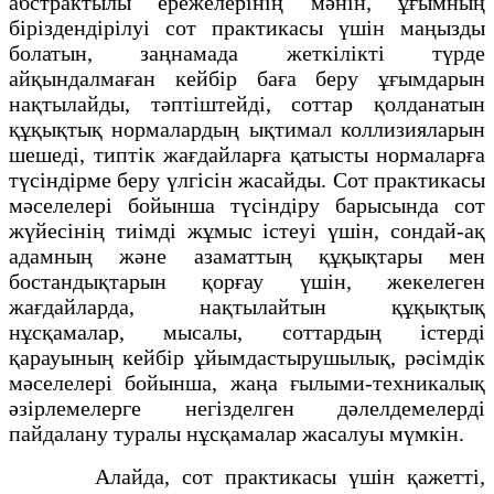
абстрактылы ережелерінің мәнін, ұғымның
біріздендірілуі сот практикасы үшін маңызды
болатын, заңнамада жеткілікті түрде
айқындалмаған кейбір баға беру ұғымдарын
нақтылайды, тәптіштейді, соттар қолданатын
құқықтық нормалардың ықтимал коллизияларын
шешеді, типтік жағдайларға қатысты нормаларға
түсіндірме беру үлгісін жасайды. Сот практикасы
мәселелері бойынша түсіндіру барысында сот
жүйесінің тиімді жұмыс істеуі үшін, сондай-ақ
адамның және азаматтың құқықтары мен
бостандықтарын қорғау үшін, жекелеген
жағдайларда, нақтылайтын құқықтық
нұсқамалар, мысалы, соттардың істерді
қарауының кейбір ұйымдастырушылық, рәсімдік
мәселелері бойынша, жаңа ғылыми-техникалық
әзірлемелерге негізделген дәлелдемелерді
пайдалану туралы нұсқамалар жасалуы мүмкін.
Алайда, сот практикасы үшін қажетті,