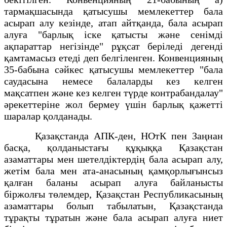
тармақшасында қатысушы мемлекеттер бала
асырап алу кезінде, атап айтқанда, бала асырап
алуға "барлық іске қатысты және сенімді
ақпараттар негізінде" рұқсат беріледі дегенді
қамтамасыз етеді деп белгіленген. Конвенцияның
35-бабына сәйкес қатысушы мемлекеттер "бала
саудасына немесе балаларды кез келген
мақсатпен және кез келген түрде контрабандалау"
әрекеттеріне жол бермеу үшін барлық қажетті
шаралар қолданады.
Қазақстанда АПК-ден, НОтК пен Заңнан
басқа, қолданыстағы құқыққа Қазақстан
азаматтары мен шетелдіктердің бала асырап алу,
жетім бала мен ата-анасының қамқорлығынсыз
қалған баланы асырап алуға байланысты
біржолғы төлемдер, Қазақстан Республикасының
азаматтары болып табылатын, Қазақстанда
тұрақты тұратын және бала асырап алуға ниет