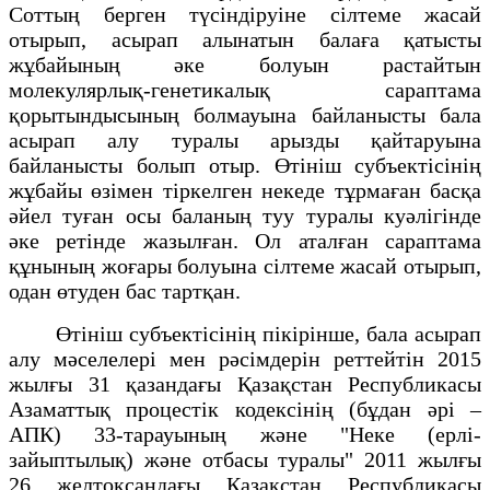
Соттың берген түсіндіруіне сілтеме жасай
отырып, асырап алынатын балаға қатысты
жұбайының әке болуын растайтын
молекулярлық-генетикалық сараптама
қорытындысының болмауына байланысты бала
асырап алу туралы арызды қайтаруына
байланысты болып отыр. Өтініш субъектісінің
жұбайы өзімен тіркелген некеде тұрмаған басқа
әйел туған осы баланың туу туралы куәлігінде
әке ретінде жазылған. Ол аталған сараптама
құнының жоғары болуына сілтеме жасай отырып,
одан өтуден бас тартқан.
Өтініш субъектісінің пікірінше, бала асырап
алу мәселелері мен рәсімдерін реттейтін 2015
жылғы 31 қазандағы Қазақстан Республикасы
Азаматтық процестік кодексінің (бұдан әрі –
АПК) 33-тарауының және "Неке (ерлі-
зайыптылық) және отбасы туралы" 2011 жылғы
26 желтоқсандағы Қазақстан Республикасы