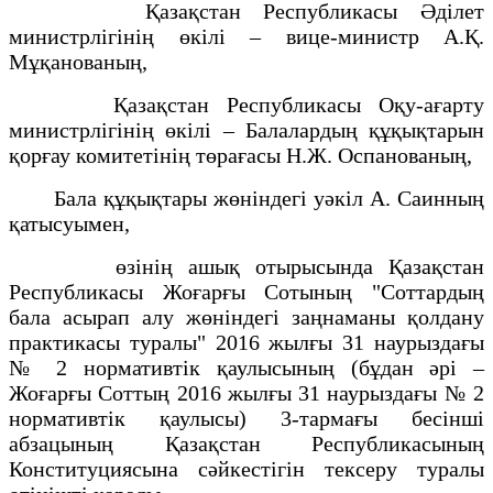
Қазақстан Республикасы Әділет
министрлігінің өкілі – вице-министр А.Қ.
Мұқанованың,
Қазақстан Республикасы Оқу-ағарту
министрлігінің өкілі – Балалардың құқықтарын
қорғау комитетінің төрағасы Н.Ж. Оспанованың,
Бала құқықтары жөніндегі уәкіл А. Саинның
қатысуымен,
өзінің ашық отырысында Қазақстан
Республикасы Жоғарғы Сотының "Соттардың
бала асырап алу жөніндегі заңнаманы қолдану
практикасы туралы" 2016 жылғы 31 наурыздағы
№ 2 нормативтік қаулысының (бұдан әрі –
Жоғарғы Соттың 2016 жылғы 31 наурыздағы № 2
нормативтік қаулысы) 3-тармағы бесінші
абзацының Қазақстан Республикасының
Конституциясына сәйкестігін тексеру туралы