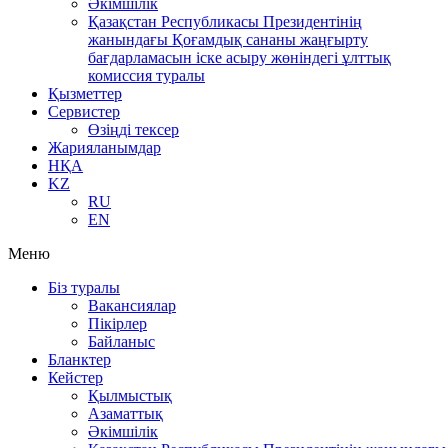
Әкімшілік
Қазақстан Республикасы Президентінің
жанындағы Қоғамдық сананы жаңғырту
бағдарламасын іске асыру жөніндегі ұлттық
комиссия туралы
Қызметтер
Сервистер
Өзіңді тексер
Жарияланымдар
НҚА
KZ
RU
EN
Меню
Біз туралы
Вакансиялар
Пікірлер
Байланыс
Бланктер
Кейстер
Қылмыстық
Азаматтық
Әкімшілік