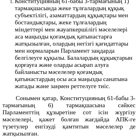
Конституцияның 61-бабы 3-тармағының 1)
тармақшасында жеке тұлғалардың құқық
субъектілігі, азаматтардың құқықтары мен
бостандықтары, жеке тұлғалардың
міндеттері мен жауапкершілігі мәселелері
аса маңызды қоғамдық қатынастарға
жатқызылған, олардың негізгі қағидаттары
мен нормаларын Парламент заңдарда
белгілеуге құқылы. Балалардың құқықтарын
қорғауға және оларды асырап алуға
байланысты мәселелер қоғамдық
қатынастардың осы аса маңызды санатына
жатады және заңмен реттелуге тиіс.
Сонымен қатар, Конституцияның 61-бабы 3-
тармағының 6) тармақшасына сәйкес
Парламенттің құзыретіне сот ісін жүргізу
мәселелері, қажет болған жағдайда АПК-ге
түзетулер енгізуді қамтитын мәселелер де
жатқызылған.