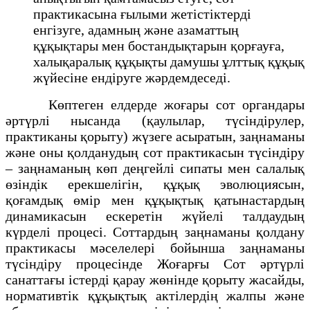
практикасына ғылыми жетістіктерді
енгізуге, адамның және азаматтың
құқықтары мен бостандықтарын қорғауға,
халықаралық құқықты дамушы ұлттық құқық
жүйесіне ендіруге жәрдемдеседі.
Көптеген елдерде жоғары сот органдары
әртүрлі нысанда (қаулылар, түсіндірулер,
практиканы қорыту) жүзеге асыратын, заңнаманы
және оны қолданудың сот практикасын түсіндіру
– заңнаманың көп деңгейлі сипаты мен салалық
өзіндік ерекшелігін, құқық эволюциясын,
қоғамдық өмір мен құқықтық қатынастардың
динамикасын ескеретін жүйелі талдаудың
күрделі процесі. Соттардың заңнаманы қолдану
практикасы мәселелері бойынша заңнаманы
түсіндіру процесінде Жоғарғы Сот әртүрлі
санаттағы істерді қарау жөнінде қорыту жасайды,
нормативтік құқықтық актілердің жалпы және