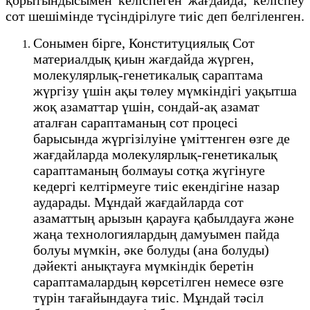
сот шешімінде түсіндірілуге тиіс деп белгіленген.
Сонымен бірге, Конституциялық Сот
материалдық қиын жағдайда жүрген,
молекулярлық-генетикалық сараптама
жүргізу үшін ақы төлеу мүмкіндігі уақытша
жоқ азаматтар үшін, сондай-ақ азамат
аталған сараптаманың сот процесі
барысында жүргізілуіне үміттенген өзге де
жағдайларда молекулярлық-генетикалық
сараптаманың болмауы сотқа жүгінуге
кедергі келтірмеуге тиіс екендігіне назар
аударады. Мұндай жағдайларда сот
азаматтың арызын қарауға қабылдауға және
жаңа технологиялардың дамуымен пайда
болуы мүмкін, әке болуды (ана болуды)
дәйекті анықтауға мүмкіндік беретін
сараптамалардың көрсетілген немесе өзге
түрін тағайындауға тиіс. Мұндай тәсіл