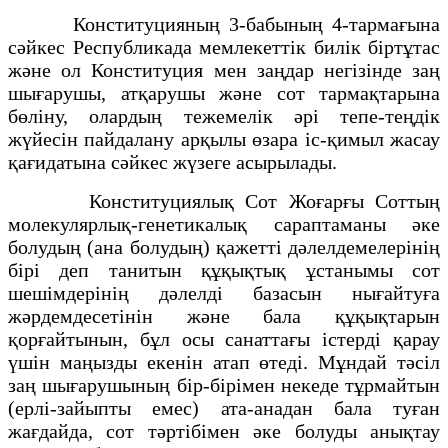
Конституцияның 3-бабының 4-тармағына
сәйкес Республикада мемлекеттік билік біртұтас
және ол Конституция мен заңдар негізінде заң
шығарушы, атқарушы және сот тармақтарына
бөліну, олардың тежемелік әрі тепе-теңдік
жүйесін пайдалану арқылы өзара іс-қимыл жасау
қағидатына сәйкес жүзеге асырылады.
Конституциялық Сот Жоғарғы Соттың
молекулярлық-генетикалық сараптаманы әке
болудың (ана болудың) қажетті дәлелдемелерінің
бірі деп танитын құқықтық ұстанымы сот
шешімдерінің дәлелді базасын нығайтуға
жәрдемдесетінін және бала құқықтарын
қорғайтынын, бұл осы санаттағы істерді қарау
үшін маңызды екенін атап өтеді. Мұндай тәсіл
заң шығарушының бір-бірімен некеде тұрмайтын
(ерлі-зайыпты емес) ата-анадан бала туған
жағдайда, сот тәртібімен әке болуды анықтау