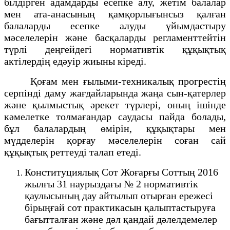
білдірген адамдарды есепке алу, жетім балалар
мен ата-анасының қамқорлығынсыз қалған
балаларды есепке алуды ұйымдастыру
мәселелерін және басқаларды регламенттейтін
түрлі деңгейдегі нормативтік құқықтық
актілердің едәуір жиыны кіреді.
Қоғам мен ғылыми-техникалық прогрестің
серпінді даму жағдайларында жаңа сын-қатерлер
және қылмыстық әрекет түрлері, оның ішінде
кәмелетке толмағандар саудасы пайда болады,
бұл балалардың өмірін, құқықтары мен
мүдделерін қорғау мәселелерін соған сай
құқықтық реттеуді талап етеді.
Конституциялық Сот Жоғарғы Соттың 2016
жылғы 31 наурыздағы № 2 нормативтік
қаулысының дау айтылып отырған ережесі
бірыңғай сот практикасын қалыптастыруға
бағытталған және дәл қандай дәлелдемелер