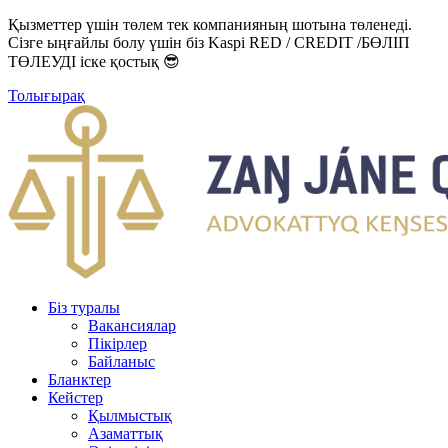
Қызметтер үшін төлем тек компанияның шотына төленеді.
Сізге ыңғайлы болу үшін біз Kaspi RED / CREDIT /БӨЛІП
ТӨЛЕУДІ іске қостық 😎
Толығырақ
Біз туралы
Вакансиялар
Пікірлер
Байланыс
Бланктер
Кейстер
Қылмыстық
Азаматтық