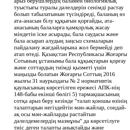
арыз берушілердің баламен биологиялық
туыстығы туралы дәлелдерін сенімді растау
болып табылатынын түсіндіреді, баланың өз
ата-анасын білу құқығын қорғайды, ата-
анасының балаларға қамқорлық жасау
міндетін іске асырады, бала саудасы және
бала асырап алудың заңсыз схемаларын
пайдалану жағдайларына жол бермейді деп
атап өтеді. Қазақстан Республикасы Жоғарғы
Сотының ұстанымы бала құқықтарын қорғау
және соттардың тиімді қызметі үшін
маңызды болатын Жоғарғы Соттың 2016
жылғы 31 наурыздағы № 2 нормативтік
қаулысының көрсетілген ережесі АПК-нің
148-бабы екінші бөлігі 5) тармақшасының
сотқа арыз беру кезінде "талап қоюшы өзінің
талаптарын негіздейтін мән-жайлар, сондай-
ақ осы мән-жайларды растайтын
дәлелдемелердің мазмұны" да көрсетілуге
тиіс деген талапты анықтайды және