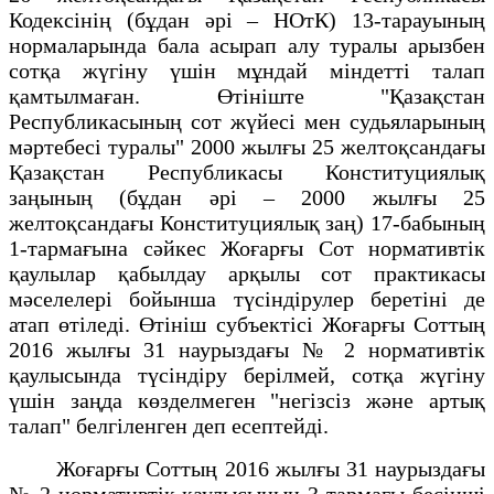
Кодексінің (бұдан әрі – НОтК) 13-тарауының
нормаларында бала асырап алу туралы арызбен
сотқа жүгіну үшін мұндай міндетті талап
қамтылмаған. Өтініште "Қазақстан
Республикасының сот жүйесі мен судьяларының
мәртебесі туралы" 2000 жылғы 25 желтоқсандағы
Қазақстан Республикасы Конституциялық
заңының (бұдан әрі – 2000 жылғы 25
желтоқсандағы Конституциялық заң) 17-бабының
1-тармағына сәйкес Жоғарғы Сот нормативтік
қаулылар қабылдау арқылы сот практикасы
мәселелерi бойынша түсiндірулер беретіні де
атап өтіледі. Өтініш субъектісі Жоғарғы Соттың
2016 жылғы 31 наурыздағы № 2 нормативтік
қаулысында түсіндіру берілмей, сотқа жүгіну
үшін заңда көзделмеген "негізсіз және артық
талап" белгіленген деп есептейді.
Жоғарғы Соттың 2016 жылғы 31 наурыздағы
№ 2 нормативтік қаулысының 3-тармағы бесінші