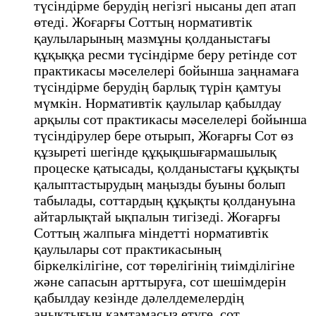
түсіндірме берудің негізгі нысаны деп атап
өтеді. Жоғарғы Соттың нормативтік
қаулыларының мазмұны қолданыстағы
құқыққа ресми түсіндірме беру ретінде сот
практикасы мәселелері бойынша заңнамаға
түсіндірме берудің барлық түрін қамтуы
мүмкін. Нормативтік қаулылар қабылдау
арқылы сот практикасы мәселелері бойынша
түсіндірулер бере отырып, Жоғарғы Сот өз
құзыреті шегінде құқықшығармашылық
процеске қатысады, қолданыстағы құқықты
қалыптастырудың маңызды буыны болып
табылады, соттардың құқықты қолдануына
айтарлықтай ықпалын тигізеді. Жоғарғы
Соттың жалпыға міндетті нормативтік
қаулылары сот практикасының
біркелкілігіне, сот төрелігінің тиімділігіне
және сапасын арттыруға, сот шешімдерін
қабылдау кезінде дәлелдемелердің
анықтығын қамтамасыз етуге, сот