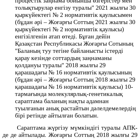
процестік заңнама бойынша өзгерістер мен
толықтырулар енгізу туралы" 2021 жылғы 30
қыркүйектегі № 2 нормативтік қаулысымен
(бұдан әрі – Жоғарғы Соттың 2021 жылғы 30
қыркүйектегі № 2 нормативтік қаулысы)
енгізілгенін атап өтеді. Бұған дейін
Қазақстан Республикасы Жоғарғы Сотының
"Баланың туу тегіне байланысты істерді
қарау кезінде соттардың заңнаманы
қолдануы туралы" 2018 жылғы 29
қарашадағы № 16 нормативтік қаулысының
(бұдан әрі – Жоғарғы Соттың 2018 жылғы 29
қарашадағы № 16 нормативтік қаулысы) 10-
тармағында молекулярлық-генетикалық
сараптама баланың нақты адамнан
туылғанын анық растайтын дәлелдемелердің
бірі ретінде айтылған болатын.
Сараптама жүргізу мүмкіндігі туралы АПК-
де де айтылады. Жоғарғы Соттың 2018 жылғы 29