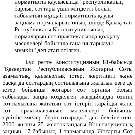
нормативтік қаулысында "республиканың
барлық соттары үшін міндетті болып
табылатын мұндай нормативтік қаулы
заңнама нормаларын, оның ішінде Қазақстан
Республикасы Конституциясының
нормаларын сот практикасында қолдану
мәселелері бойынша ғана шығарылуы
мүмкін" деп атап өтілген.
Бұл ретте Конституцияның 81-бабында
"Қазақстан Республикасының Жоғарғы Соты
азаматтық, қылмыстық істер, жергілікті және
басқа да соттардың соттылығына жататын өзге де
істер бойынша жоғары сот органы болып
табылады, заңда көзделген жағдайларда өзінің
соттылығына жататын сот істерін қарайды және
сот практикасының мәселелерi бойынша
түсiнiктемелер беріп отырады" деп белгіленген.
2000 жылғы 25 желтоқсандағы Конституциялық
заңның 17-бабының 1-тармағында Жоғарғы Сот