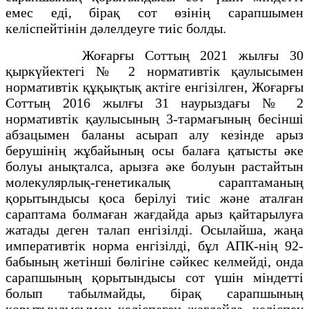
емес еді, бірақ сот өзінің сарапшымен
келіспейтінін дәлелдеуге тиіс болды.
Жоғарғы Соттың 2021 жылғы 30
қыркүйектегі № 2 нормативтік қаулысымен
нормативтік құқықтық актіге енгізілген, Жоғарғы
Соттың 2016 жылғы 31 наурыздағы № 2
нормативтік қаулысының 3-тармағының бесінші
абзацымен баланы асырап алу кезінде арыз
берушінің жұбайының осы балаға қатысты әке
болуы анықталса, арызға әке болуын растайтын
молекулярлық-генетикалық сараптаманың
қорытындысы қоса берілуі тиіс және аталған
сараптама болмаған жағдайда арыз қайтарылуға
жатады деген талап енгізілді. Осылайша, жаңа
императивтік норма енгізілді, бұл АПК-нің 92-
бабының жетінші бөлігіне сәйкес келмейді, онда
сарапшының қорытындысы сот үшін міндетті
болып табылмайды, бірақ сарапшының
қорытындысымен келіспеген жағдайда, келіспеу