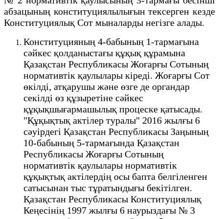
абзацының конституциялылығын тексерген кезде
Конституциялық Сот мыналарды негізге алады.
Конституцияның 4-бабының 1-тармағына
сәйкес қолданыстағы құқық құрамына
Қазақстан Республикасы Жоғарғы Сотының
нормативтік қаулылары кіреді. Жоғарғы Сот
өкілді, атқарушы және өзге де органдар
секілді өз құзыретіне сәйкес
құқықшығармашылық процеске қатысады.
"Құқықтық актілер туралы" 2016 жылғы 6
сәуірдегі Қазақстан Республикасы Заңының
10-бабының 5-тармағында Қазақстан
Республикасы Жоғарғы Сотының
нормативтік қаулылары нормативтiк
құқықтық актiлердің осы бапта белгіленген
сатысынан тыс тұратындығы бекітілген.
Қазақстан Республикасы Конституциялық
Кеңесінің 1997 жылғы 6 наурыздағы № 3