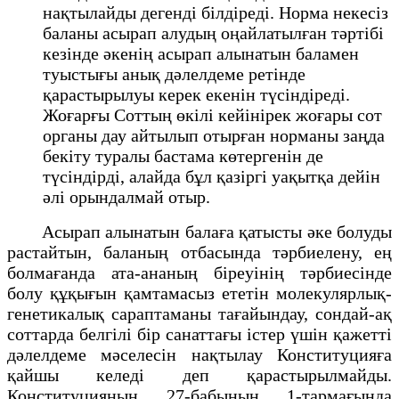
нақтылайды дегенді білдіреді. Норма некесіз
баланы асырап алудың оңайлатылған тәртібі
кезінде әкенің асырап алынатын баламен
туыстығы анық дәлелдеме ретінде
қарастырылуы керек екенін түсіндіреді.
Жоғарғы Соттың өкілі кейінірек жоғары сот
органы дау айтылып отырған норманы заңда
бекіту туралы бастама көтергенін де
түсіндірді, алайда бұл қазіргі уақытқа дейін
әлі орындалмай отыр.
Асырап алынатын балаға қатысты әке болуды
растайтын, баланың отбасында тәрбиелену, ең
болмағанда ата-ананың біреуінің тәрбиесінде
болу құқығын қамтамасыз ететін молекулярлық-
генетикалық сараптаманы тағайындау, сондай-ақ
соттарда белгілі бір санаттағы істер үшін қажетті
дәлелдеме мәселесін нақтылау Конституцияға
қайшы келеді деп қарастырылмайды.
Конституцияның 27-бабының 1-тармағында