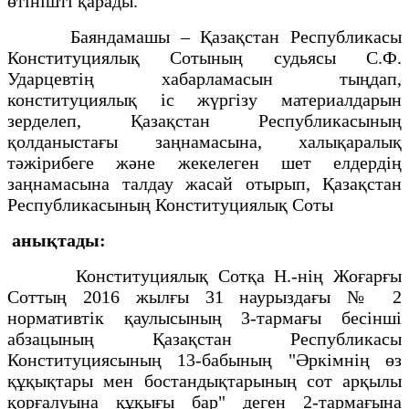
өтінішті қарады.
Баяндамашы – Қазақстан Республикасы
Конституциялық Сотының судьясы С.Ф.
Ударцевтің хабарламасын тыңдап,
конституциялық іс жүргізу материалдарын
зерделеп, Қазақстан Республикасының
қолданыстағы заңнамасына, халықаралық
тәжірибеге және жекелеген шет елдердің
заңнамасына талдау жасай отырып, Қазақстан
Республикасының Конституциялық Соты
анықтады:
Конституциялық Сотқа Н.-нің Жоғарғы
Соттың 2016 жылғы 31 наурыздағы № 2
нормативтік қаулысының 3-тармағы бесінші
абзацының Қазақстан Республикасы
Конституциясының 13-бабының "Әркімнің өз
құқықтары мен бостандықтарының сот арқылы
қорғалуына құқығы бар" деген 2-тармағына