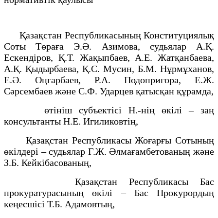
Қазақстан Республикасының Конституциялық
Соты Төраға Э.Ә. Азимова, судьялар А.Қ.
Ескендіров, Қ.Т. Жақыпбаев, А.Е. Жатқанбаева,
А.Қ. Қыдырбаева, Қ.С. Мусин, Б.М. Нұрмұханов,
Е.Ә. Оңғарбаев, Р.А. Подопригора, Е.Ж.
Сәрсембаев және С.Ф. Ударцев қатысқан құрамда,
өтініш субъектісі Н.-нің өкілі – заң
консультанты Н.Е. Игиликовтің,
Қазақстан Республикасы Жоғарғы Сотының
өкілдері – судьялар Г.Ж. Әлмағамбетованың және
З.Б. Кейкібасованың,
Қазақстан Республикасы Бас
прокуратурасының өкілі – Бас Прокурордың
кеңесшісі Т.Б. Адамовтың,