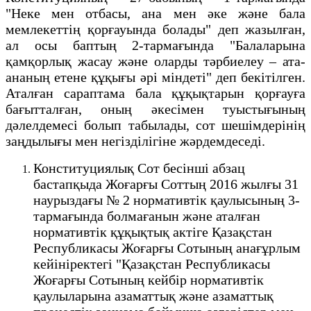
"Неке мен отбасы, ана мен әке және бала
мемлекеттің қорғауында болады" деп жазылған,
ал осы баптың 2-тармағында "Балаларына
қамқорлық жасау және оларды тәрбиелеу – ата-
ананың етене құқығы әрі міндеті" деп бекітілген.
Аталған сараптама бала құқықтарын қорғауға
бағытталған, оның әкесімен туыстығының
дәлелдемесі болып табылады, сот шешімдерінің
заңдылығы мен негізділігіне жәрдемдеседі.
Конституциялық Сот бесінші абзац
бастапқыда Жоғарғы Соттың 2016 жылғы 31
наурыздағы № 2 нормативтік қаулысының 3-
тармағында болмағанын және аталған
нормативтік құқықтық актіге Қазақстан
Республикасы Жоғарғы Сотының анағұрлым
кейініректегі "Қазақстан Республикасы
Жоғарғы Сотының кейбір нормативтік
қаулыларына азаматтық және азаматтық