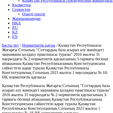
Қазақстан Республикасы Президентінің жанындағы 
Қызметтер
Сервистер
Өзіңді тексер
Жарияланымдар
НҚА
RU
KZ
EN
Басты бет
/
Нормативтік қаулы
/
Қазақстан Республикасы
Жоғарғы Сотының "Соттардың бала асырап алу жөніндегі
заңнаманы қолдану практикасы туралы" 2016 жылғы 31
наурыздағы № 2 нормативтік қаулысының 3-тармағы бесінші
абзацының Қазақстан Республикасының Конституциясына
сәйкестігін қарау туралы Қазақстан Республикасы
Конституциялық Сотының 2023 жылғы 1 маусымдағы № 18-
НҚ нормативтік қаулысы
Қазақстан Республикасы Жоғарғы Сотының "Соттардың бала
асырап алу жөніндегі заңнаманы қолдану практикасы туралы"
2016 жылғы 31 наурыздағы № 2 нормативтік қаулысының 3-
тармағы бесінші абзацының Қазақстан Республикасының
Конституциясына сәйкестігін қарау туралы Қазақстан
Республикасы Конституциялық Сотының 2023 жылғы 1
маусымдағы № 18-НҚ нормативтік қаулысы