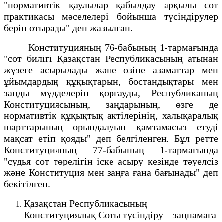
"нормативтік қаулылар қабылдау арқылы сот
практикасы мәселелерi бойынша түсiндірулер
беріп отырады" деп жазылған.
Конституцияның 76-бабының 1-тармағында
"сот билігі Қазақстан Республикасының атынан
жүзеге асырылады және өзіне азаматтар мен
ұйымдардың құқықтарын, бостандықтары мен
заңды мүдделерін қорғауды, Республиканың
Конституциясының, заңдарының, өзге де
нормативтік құқықтық актілерінің, халықаралық
шарттарының орындалуын қамтамасыз етуді
мақсат етіп қояды" деп белгіленген. Бұл ретте
Конституцияның 77-бабының 1-тармағында
"судья сот төрелігін іске асыру кезінде тәуелсіз
және Конституция мен заңға ғана бағынады" деп
бекітілген.
Қазақстан Республикасының
Конституциялық Соты түсіндіру – заңнамаға