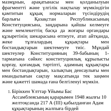
мазмұнын, арақатынасы мен қолданылуын
фрагментті және үлгілік нақтылау мүмкіндігін
қамтитын құқық нормаларын түсіндірудің
барлығы Қазақстан Республикасының
Конституциясына, заңдарына қайшы келмеуге
және мемлекеттің басқа да жоғары органдары
құзыретінің шекарасына өтпеуге, атап айтқанда,
жеке тұлғалардың құқықтары мен
бостандықтарын шектемеуге тиіс. Мұндай
шектеулер Конституцияның 39-бабының 1-
тармағына сәйкес конституциялық құрылысты
қорғау, қоғамдық тәртіпті, адамның құқықтары
мен бостандықтарын, халықтың денсаулығы мен
имандылығын сақтау мақсатында тек заңмен
және қажетті шамада ғана белгіленуі мүмкін.
Біріккен Ұлттар Ұйымы Бас
Ассамблеясының қарарымен 1948 жылғы 10
желтоқсанда 217 А (III) қабылданған Адам
құқықтарының жалпыға бірдей