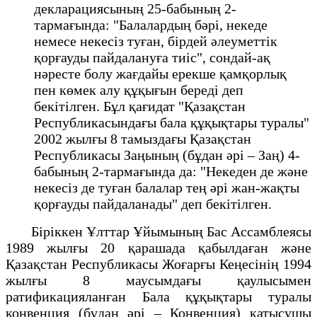
декларациясының 25-бабының 2-
тармағында: "Балалардың бәрі, некеде
немесе некесіз туған, бірдей әлеуметтік
қорғауды пайдалануға тиіс", сондай-ақ
нәресте болу жағдайы ерекше қамқорлық
пен көмек алу құқығын береді деп
бекітілген. Бұл қағидат "Қазақстан
Республикасындағы бала құқықтары туралы"
2002 жылғы 8 тамыздағы Қазақстан
Республикасы Заңының (бұдан әрі – Заң) 4-
бабының 2-тармағында да: "Некеден де және
некесіз де туған балалар тең әрi жан-жақты
қорғауды пайдаланады" деп бекітілген.
Біріккен Ұлттар Ұйымының Бас Ассамблеясы
1989 жылғы 20 қарашада қабылдаған және
Қазақстан Республикасы Жоғарғы Кеңесінің 1994
жылғы 8 маусымдағы қаулысымен
ратификацияланған Бала құқықтары туралы
конвенция (бұдан әрі – Конвенция) қатысушы