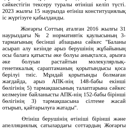
сәйкестігін тексеру туралы өтініші келіп түсті.
2023 жылғы 15 наурызда өтініш конституциялық
іс жүргізуге қабылданды.
Жоғарғы Соттың аталған 2016 жылғы 31
наурыздағы № 2 нормативтік қаулысының 3-
тармағының бесінші абзацына сәйкес "Баланы
асырап алу кезінде арыз берушінің жұбайының
осы балаға қатысты әке болуы анықталса, арызға
әке болуын растайтын молекулярлық-
генетикалық сараптаманың қорытындысы қоса
берілуі тиіс. Мұндай қорытынды болмаған
жағдайда, арыз АПК-нің 148-бабы екінші
бөлігінің 5) тармақшасының талаптарына сәйкес
келмеуіне байланысты АПК-нің 152-бабы бірінші
бөлігінің 3) тармақшасына сілтеме жасай
отырып, қайтарылуға жатады".
Өтініш берушінің өтініші бірінші және
апелляциялық сатылардағы соттардың Жоғарғы