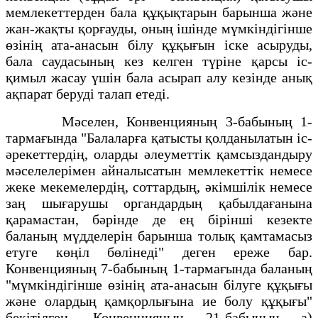
мемлекеттерден бала құқықтарын барынша және
жан-жақты қорғауды, оның ішінде мүмкіндігінше
өзінің ата-анасын білу құқығын іске асыруды,
бала саудасының кез келген түріне қарсы іс-
қимыл жасау үшін бала асырап алу кезінде анық
ақпарат беруді талап етеді.
Мәселен, Конвенцияның 3-бабының 1-
тармағында "Балаларға қатысты қолданылатын іс-
әрекеттердің, оларды әлеуметтік қамсыздандыру
мәселелерімен айналысатын мемлекеттік немесе
жеке мекемелердің, соттардың, әкімшілік немесе
заң шығарушы органдардың қабылдағанына
қарамастан, бәрінде де ең бірінші кезекте
баланың мүдделерін барынша толық қамтамасыз
етуге көңіл бөлінеді" деген ереже бар.
Конвенцияның 7-бабының 1-тармағында баланың
"мүмкіндігінше өзінің ата-анасын білуге құқығы
және олардың қамқорлығына ие болу құқығы"
бекітілген. Конвенцияның 21-бабының а)