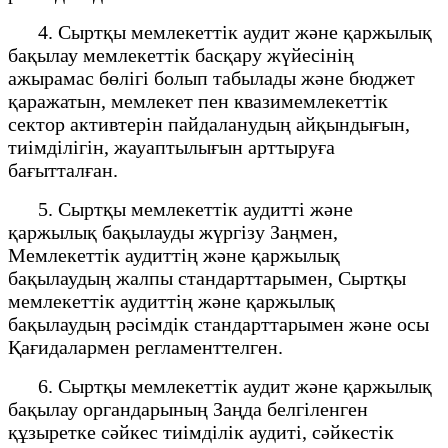
4. Сыртқы мемлекеттік аудит және қаржылық
бақылау мемлекеттік басқару жүйесінің
ажырамас бөлігі болып табылады және бюджет
қаражатын, мемлекет пен квазимемлекеттік
сектор активтерін пайдаланудың айқындығын,
тиімділігін, жауаптылығын арттыруға
бағытталған.
5. Сыртқы мемлекеттік аудитті және
қаржылық бақылауды жүргізу Заңмен,
Мемлекеттік аудиттің және қаржылық
бақылаудың жалпы стандарттарымен, Сыртқы
мемлекеттік аудиттің және қаржылық
бақылаудың рәсімдік стандарттарымен және осы
Қағидалармен регламенттелген.
6. Сыртқы мемлекеттік аудит және қаржылық
бақылау органдарының Заңда белгіленген
құзыретке сәйкес тиімділік аудиті, сәйкестік