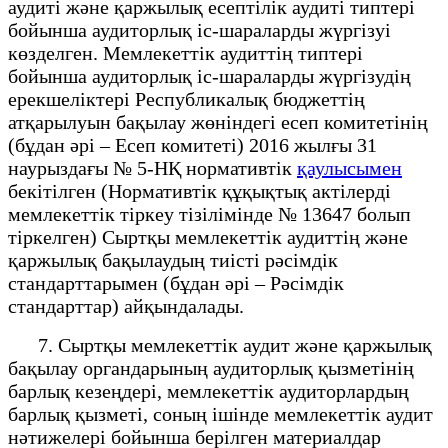
аудиті және қаржылық есептілік аудиті типтері
бойынша аудиторлық іс-шараларды жүргізуі
көзделген. Мемлекеттік аудиттің типтері
бойынша аудиторлық іс-шараларды жүргізудің
ерекшеліктері Республикалық бюджеттің
атқарылуын бақылау жөніндегі есеп комитетінің
(бұдан әрі – Есеп комитеті) 2016 жылғы 31
наурыздағы № 5-НҚ нормативтік
қаулысымен
бекітілген (Нормативтік құқықтық актілерді
мемлекеттік тіркеу тізілімінде № 13647 болып
тіркелген) Сыртқы мемлекеттік аудиттің және
қаржылық бақылаудың тиісті рәсімдік
стандарттарымен (бұдан әрі – Рәсімдік
стандарттар) айқындалады.
7. Сыртқы мемлекеттік аудит және қаржылық
бақылау органдарының аудиторлық қызметінің
барлық кезеңдері, мемлекеттік аудиторлардың
барлық қызметі, соның ішінде мемлекеттік аудит
нәтижелері бойынша берілген материалдар