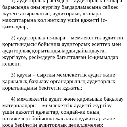
1) аудиторлық рәсімдер – аудиторлық іс-шара
барысында оны жүргізу бағдарламасына сәйкес
жүзеге асырылатын, аудиторлық іс-шара
мақсаттарына қол жеткізу үшін қажетті іс-
қимылдар;
2) аудиторлық іс-шара – мемлекеттік аудиттің
қорытындысы бойынша аудиторлық есептер мен
аудиторлық қорытындыларды дайындауға,
жүргізуге, ресімдеуге бағытталған іс-қимылдар
кешені;
3) қаулы – сыртқы мемлекеттік аудит және
қаржылық бақылау органдарының аудиторлық
қорытындыны бекітетін құжаты;
4) мемлекеттік аудит және қаржылық бақылау
материалдары – мемлекеттік аудитті жүргізу
үшін қажетті құжаттар, сондай-ақ оның
нәтижелері бойынша жасалған құжаттар және
қоса берілетін аудиторлық дәлелдемелер;