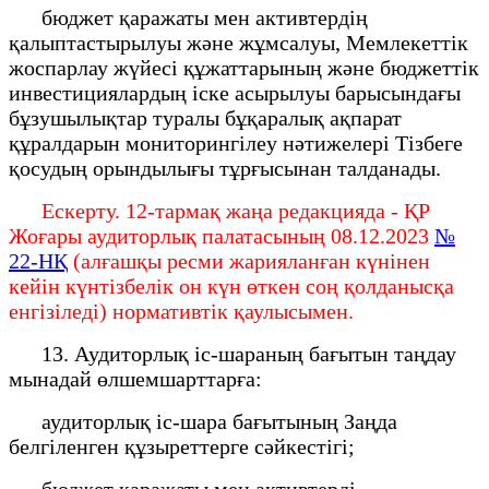
бюджет қаражаты мен активтердің
қалыптастырылуы және жұмсалуы, Мемлекеттік
жоспарлау жүйесі құжаттарының және бюджеттік
инвестициялардың іске асырылуы барысындағы
бұзушылықтар туралы бұқаралық ақпарат
құралдарын мониторингілеу нәтижелері Тізбеге
қосудың орындылығы тұрғысынан талданады.
Ескерту. 12-тармақ жаңа редакцияда - ҚР
Жоғары аудиторлық палатасының 08.12.2023
№
22-НҚ
(алғашқы ресми жарияланған күнінен
кейін күнтізбелік он күн өткен соң қолданысқа
енгізіледі) нормативтік қаулысымен.
13. Аудиторлық іс-шараның бағытын таңдау
мынадай өлшемшарттарға:
аудиторлық іс-шара бағытының Заңда
белгіленген құзыреттерге сәйкестігі;
бюджет қаражаты мен активтерді