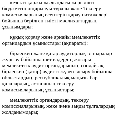
кезекті қаржы жылындағы жергілікті
бюджеттің атқарылуы туралы және Тексеру
комиссияларының есептерін қарау нәтижелері
бойынша берілген тиісті мәслихаттардың
ұсынымдары;
құқық қорғау және арнайы мемлекеттік
органдардың ұсыныстары (ақпараты);
бірлескен және қатар аудиторлық іс-шаралар
жүргізу бойынша шет елдердің жоғары
мемлекеттік аудит органдарының, сондай-ақ
бірлескен (қатар) аудитті жүзеге асыру бойынша
облыстардың, республикалық маңызы бар
қалалардың, астананың тексеру
комиссияларының ұсыныстары;
мемлекеттік органдардың, тексеру
комиссияларының, жеке және заңды тұлғалардың
жолданымдары;