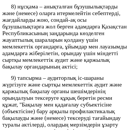
8) нұсқама – анықталған бұзушылықтарды
және (немесе) оларға итермелейтін себептерді,
жағдайларды жою, сондай-ақ осы
бұзушылықтарға жол берген адамдарға Қазақстан
Республикасының заңдарында көзделген
жауаптылық шараларын қолдану үшін
мемлекеттік органдарға, ұйымдар мен лауазымды
адамдарға жіберілетін, орындау үшін міндетті
сыртқы мемлекеттік аудит және қаржылық
бақылау органдарының актісі;
9) тапсырма – аудиторлық іс-шараны
жүргізуге және сыртқы мемлекеттік аудит және
қаржылық бақылау органы шешімдерінің
орындалуын тексеруге құқық беретін ресми
құжат, "Бақылау мен қадағалау субъектісіне
(объектісіне) бару арқылы профилактикалық
бақылауды және (немесе) тексеруді тағайындау
туралы актілерді, олардың мерзімдерін ұзарту