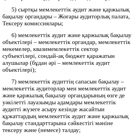
5) сыртқы мемлекеттік аудит және қаржылық
бақылау органдары – Жоғары аудиторлық палата,
Тексеру комиссиялары;
6) мемлекеттік аудит және қаржылық бақылау
объектілері – мемлекеттік органдар, мемлекеттік
мекемелер, квазимемлекеттік сектор
субъектілері, сондай-ақ бюджет қаражатын
алушылар (бұдан әрі – мемлекеттік аудит
объектілері);
7) мемлекеттік аудиттің сапасын бақылау –
мемлекеттік аудиторлар мен мемлекеттік аудит
және қаржылық бақылау органдарының өзге де
уәкілетті лауазымды адамдары мемлекеттік
аудитті жүзеге асыру кезінде жасайтын
құжаттардың мемлекеттік аудит және қаржылық
бақылау стандарттарына сәйкестігі мәніне
тексеру және (немесе) талдау;