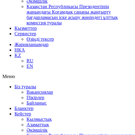
Әкімшілік
Қазақстан Республикасы Президентінің
жанындағы Қоғамдық сананы жаңғырту
бағдарламасын іске асыру жөніндегі ұлттық
комиссия туралы
Қызметтер
Сервистер
Өзіңді тексер
Жарияланымдар
НҚА
KZ
RU
EN
Меню
Біз туралы
Вакансиялар
Пікірлер
Байланыс
Бланктер
Кейстер
Қылмыстық
Азаматтық
Әкімшілік