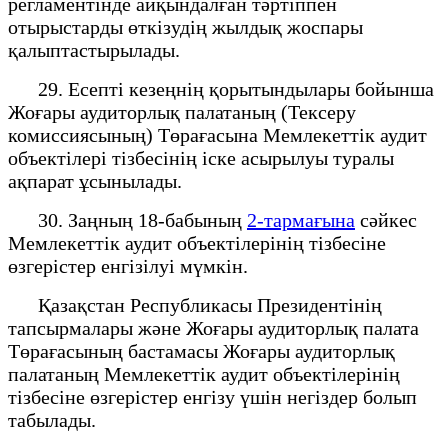
регламентінде айқындалған тәртіппен
отырыстарды өткізудің жылдық жоспары
қалыптастырылады.
29. Есепті кезеңнің қорытындылары бойынша
Жоғары аудиторлық палатаның (Тексеру
комиссиясының) Төрағасына Мемлекеттік аудит
объектілері тізбесінің іске асырылуы туралы
ақпарат ұсынылады.
30. Заңның 18-бабының
2-тармағына
сәйкес
Мемлекеттік аудит объектілерінің тізбесіне
өзгерістер енгізілуі мүмкін.
Қазақстан Республикасы Президентінің
тапсырмалары және Жоғары аудиторлық палата
Төрағасының бастамасы Жоғары аудиторлық
палатаның Мемлекеттік аудит объектілерінің
тізбесіне өзгерістер енгізу үшін негіздер болып
табылады.