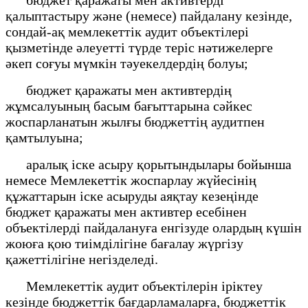
қалыптастыру және (немесе) пайдалану кезінде,
сондай-ақ мемлекеттік аудит объектілері
қызметінде әлеуетті түрде теріс нәтижелерге
әкеп соғуы мүмкін тәуекелдердің болуы;
бюджет қаражаты мен активтердің
жұмсалуының басым бағыттарына сәйкес
жоспарланатын жылғы бюджеттің аудитпен
қамтылуына;
аралық іске асыру қорытындылары бойынша
немесе Мемлекеттік жоспарлау жүйесінің
құжаттарын іске асыруды аяқтау кезеңінде
бюджет қаражаты мен активтер есебінен
объектілерді пайдалануға енгізуде олардың күшін
жоюға қою тиімділігіне бағалау жүргізу
қажеттілігіне негізделеді.
Мемлекеттік аудит объектілерін іріктеу
кезінде бюджеттік бағдарламаларға, бюджеттік