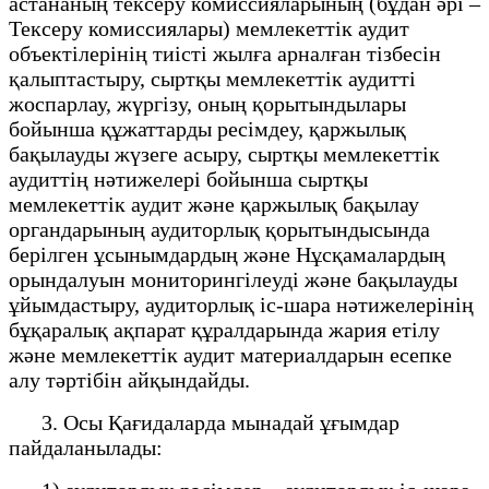
астананың тексеру комиссияларының (бұдан әрі –
Тексеру комиссиялары) мемлекеттік аудит
объектілерінің тиісті жылға арналған тізбесін
қалыптастыру, сыртқы мемлекеттік аудитті
жоспарлау, жүргізу, оның қорытындылары
бойынша құжаттарды ресімдеу, қаржылық
бақылауды жүзеге асыру, сыртқы мемлекеттік
аудиттің нәтижелері бойынша сыртқы
мемлекеттік аудит және қаржылық бақылау
органдарының аудиторлық қорытындысында
берілген ұсынымдардың және Нұсқамалардың
орындалуын мониторингілеуді және бақылауды
ұйымдастыру, аудиторлық іс-шара нәтижелерінің
бұқаралық ақпарат құралдарында жария етілу
және мемлекеттік аудит материалдарын есепке
алу тәртібін айқындайды.
3. Осы Қағидаларда мынадай ұғымдар
пайдаланылады: