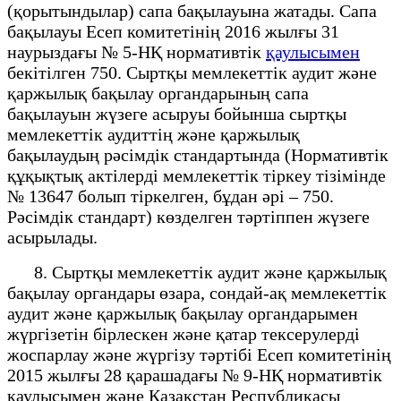
(қорытындылар) сапа бақылауына жатады. Сапа
бақылауы Есеп комитетінің 2016 жылғы 31
наурыздағы № 5-НҚ нормативтік
қаулысымен
бекітілген 750. Сыртқы мемлекеттік аудит және
қаржылық бақылау органдарының сапа
бақылауын жүзеге асыруы бойынша сыртқы
мемлекеттік аудиттің және қаржылық
бақылаудың рәсімдік стандартында (Нормативтік
құқықтық актілерді мемлекеттік тіркеу тізімінде
№ 13647 болып тіркелген, бұдан әрі – 750.
Рәсімдік стандарт) көзделген тәртіппен жүзеге
асырылады.
8. Сыртқы мемлекеттік аудит және қаржылық
бақылау органдары өзара, сондай-ақ мемлекеттік
аудит және қаржылық бақылау органдарымен
жүргізетін бірлескен және қатар тексерулерді
жоспарлау және жүргізу тәртібі Есеп комитетінің
2015 жылғы 28 қарашадағы № 9-НҚ нормативтік
қаулысымен және Қазақстан Республикасы