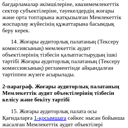
бағдарламалар әкімшілеріне, квазимемлекеттік
сектор субъектілеріне, тәуекелдердің жоғары
және орта топтарына жатқызылған Мемлекеттік
жоспарлау жүйесінің құжаттарына басымдық
беру керек.
14. Жоғары аудиторлық палатаның (Тексеру
комиссиясының) мемлекеттік аудит
объектілерінің тізбесін қалыптастырудың ішкі
тәртібі Жоғары аудиторлық палатаның (Тексеру
комиссиясының) регламентінде айқындалған
тәртіппен жүзеге асырылады.
2-параграф. Жоғары аудиторлық палатаның
Мемлекеттік аудит объектілерінің тізбесін
келісу және бекіту тәртібі
15. Жоғары аудиторлық палата осы
Қағидаларға
1-қосымшаға
сәйкес нысан бойынша
жасалған Мемлекеттік аудит объектілері