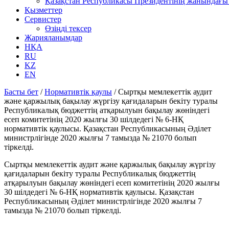
Қазақстан Республикасы Президентінің жанындағы 
Қызметтер
Сервистер
Өзіңді тексер
Жарияланымдар
НҚА
RU
KZ
EN
Басты бет
/
Нормативтік қаулы
/
Сыртқы мемлекеттік аудит
және қаржылық бақылау жүргізу қағидаларын бекіту туралы
Республикалық бюджеттің атқарылуын бақылау жөніндегі
есеп комитетінің 2020 жылғы 30 шiлдедегi № 6-НҚ
нормативтік қаулысы. Қазақстан Республикасының Әділет
министрлігінде 2020 жылғы 7 тамызда № 21070 болып
тіркелді.
Сыртқы мемлекеттік аудит және қаржылық бақылау жүргізу
қағидаларын бекіту туралы Республикалық бюджеттің
атқарылуын бақылау жөніндегі есеп комитетінің 2020 жылғы
30 шiлдедегi № 6-НҚ нормативтік қаулысы. Қазақстан
Республикасының Әділет министрлігінде 2020 жылғы 7
тамызда № 21070 болып тіркелді.