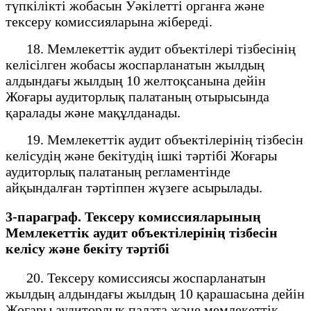
түпкілікті жобасын Уәкілетті органға және
тексеру комиссияларына жібереді.
18. Мемлекеттік аудит объектілері тізбесінің
келісілген жобасы жоспарланатын жылдың
алдындағы жылдың 10 желтоқсанына дейін
Жоғары аудиторлық палатаның отырысында
қаралады және мақұлданады.
19. Мемлекеттік аудит объектілерінің тізбесін
келісудің және бекітудің ішкі тәртібі Жоғары
аудиторлық палатаның регламентінде
айқындалған тәртіппен жүзеге асырылады.
3-параграф. Тексеру комиссияларының
Мемлекеттік аудит объектілерінің тізбесін
келісу және бекіту тәртібі
20. Тексеру комиссиясы жоспарланатын
жылдың алдындағы жылдың 10 қарашасына дейін
Жоғары аудиторлық палата және мемлекеттік