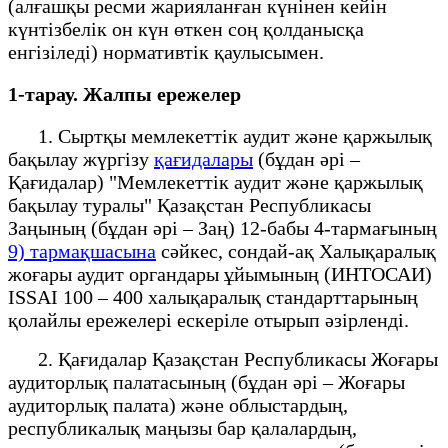
(алғашқы ресми жарияланған күнінен кейін
күнтізбелік он күн өткен соң қолданысқа
енгізіледі) нормативтік қаулысымен.
1-тарау. Жалпы ережелер
1. Сыртқы мемлекеттік аудит және қаржылық
бақылау жүргізу
қағидалары
(бұдан әрі –
Қағидалар) "Мемлекеттік аудит және қаржылық
бақылау туралы" Қазақстан Республикасы
Заңының (бұдан әрі – Заң) 12-бабы 4-тармағының
9) тармақшасына
сәйкес, сондай-ақ Халықаралық
жоғары аудит органдары ұйымының (ИНТОСАИ)
ISSAI 100 – 400 халықаралық стандарттарының
қолайлы ережелері ескеріле отырып әзірленді.
2. Қағидалар Қазақстан Республикасы Жоғары
аудиторлық палатасының (бұдан әрі – Жоғары
аудиторлық палата) және облыстардың,
республикалық маңызы бар қалалардың,