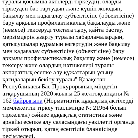
туралы қосымша актілерді тіркеудің, оларды
тіркеуден бас тартудың және күшін жоюдың,
бақылау мен қадағалау субъектісіне (объектісіне)
бару арқылы профилактикалық бақылауды және
(немесе) тексеруді тоқтата тұру, қайта бастау,
мерзімдерін ұзарту туралы хабарламалардың,
қатысушылар құрамын өзгертудің және бақылау
мен қадағалау субъектісіне (объектісіне) бару
арқылы профилактикалық бақылау және (немесе)
тексеру және олардың нәтижелері туралы
ақпараттық есепке алу құжаттарын ұсыну
қағидаларын бекіту туралы" Қазақстан
Республикасы Бас Прокурорының міндетін
атқарушының 2020 жылғы 25 желтоқсандағы №
162
бұйрығына
(Нормативтік құқықтық актілерді
мемлекеттік тіркеу тізілімінде № 21964 болып
тіркелген) сәйкес құқықтық статистика және
арнайы есепке алу саласындағы уәкілетті органда
тіркей отырып, қатаң есептілік бланкісінде
ресімделеді.