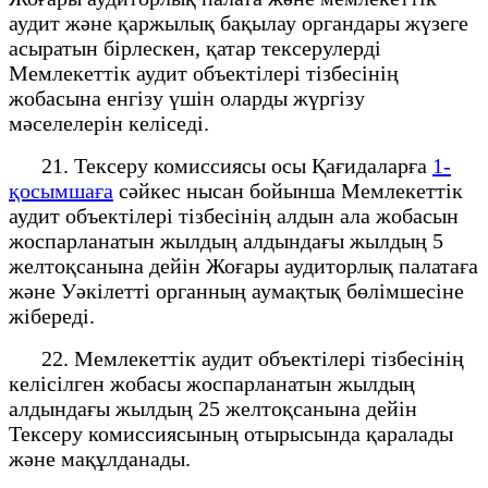
аудит және қаржылық бақылау органдары жүзеге
асыратын бірлескен, қатар тексерулерді
Мемлекеттік аудит объектілері тізбесінің
жобасына енгізу үшін оларды жүргізу
мәселелерін келіседі.
21. Тексеру комиссиясы осы Қағидаларға
1-
қосымшаға
сәйкес нысан бойынша Мемлекеттік
аудит объектілері тізбесінің алдын ала жобасын
жоспарланатын жылдың алдындағы жылдың 5
желтоқсанына дейін Жоғары аудиторлық палатаға
және Уәкілетті органның аумақтық бөлімшесіне
жібереді.
22. Мемлекеттік аудит объектілері тізбесінің
келісілген жобасы жоспарланатын жылдың
алдындағы жылдың 25 желтоқсанына дейін
Тексеру комиссиясының отырысында қаралады
және мақұлданады.