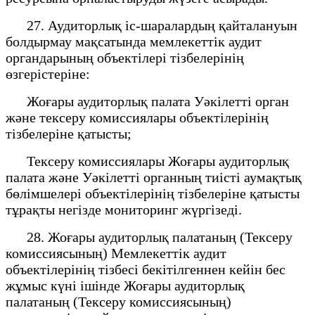
27. Аудиторлық іс-шаралардың қайталануын
болдырмау мақсатында мемлекеттік аудит
органдарының объектілері тізбелерінің
өзгерістеріне:
Жоғары аудиторлық палата Уәкілетті орган
және тексеру комиссиялары объектілерінің
тізбелеріне қатысты;
Тексеру комиссиялары Жоғары аудиторлық
палата және Уәкілетті органның тиісті аумақтық
бөлімшелері объектілерінің тізбелеріне қатысты
тұрақты негізде мониторинг жүргізеді.
28. Жоғары аудиторлық палатаның (Тексеру
комиссиясының) Мемлекеттік аудит
объектілерінің тізбесі бекітілгеннен кейін бес
жұмыс күні ішінде Жоғары аудиторлық
палатаның (Тексеру комиссиясының)