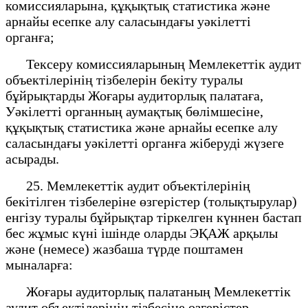
комиссияларына, құқықтық статистика және
арнайы есепке алу саласындағы уәкілетті
органға;
Тексеру комиссияларының Мемлекеттік аудит
объектілерінің тізбелерін бекіту туралы
бұйрықтарды Жоғары аудиторлық палатаға,
Уәкілетті органның аумақтық бөлімшесіне,
құқықтық статистика және арнайы есепке алу
саласындағы уәкілетті органға жіберуді жүзеге
асырады.
25. Мемлекеттік аудит объектілерінің
бекітілген тізбелеріне өзгерістер (толықтырулар)
енгізу туралы бұйрықтар тіркелген күннен бастап
бес жұмыс күні ішінде оларды ЭҚАЖ арқылы
және (немесе) жазбаша түрде поштамен
мыналарға:
Жоғары аудиторлық палатаның Мемлекеттік
аудит объектілерінің тізбесіне өзгерістер