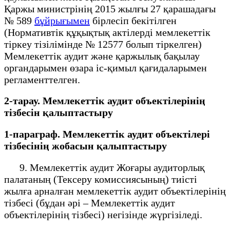
Қаржы министрінің 2015 жылғы 27 қарашадағы
№ 589
бұйрығымен
бірлесіп бекітілген
(Нормативтік құқықтық актілерді мемлекеттік
тіркеу тізілімінде № 12577 болып тіркелген)
Мемлекеттік аудит және қаржылық бақылау
органдарымен өзара іс-қимыл қағидаларымен
регламенттелген.
2-тарау. Мемлекеттік аудит объектілерінің
тізбесін қалыптастыру
1-параграф. Мемлекеттік аудит объектілері
тізбесінің жобасын қалыптастыру
9. Мемлекеттік аудит Жоғары аудиторлық
палатаның (Тексеру комиссиясының) тиісті
жылға арналған мемлекеттік аудит объектілерінің
тізбесі (бұдан әрі – Мемлекеттік аудит
объектілерінің тізбесі) негізінде жүргізіледі.