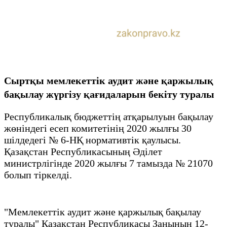
Сыртқы мемлекеттік аудит және қаржылық
бақылау жүргізу қағидаларын бекіту туралы
Республикалық бюджеттің атқарылуын бақылау
жөніндегі есеп комитетінің 2020 жылғы 30
шiлдедегi № 6-НҚ нормативтік қаулысы.
Қазақстан Республикасының Әділет
министрлігінде 2020 жылғы 7 тамызда № 21070
болып тіркелді.
"Мемлекеттік аудит және қаржылық бақылау
туралы" Қазақстан Республикасы Заңының 12-