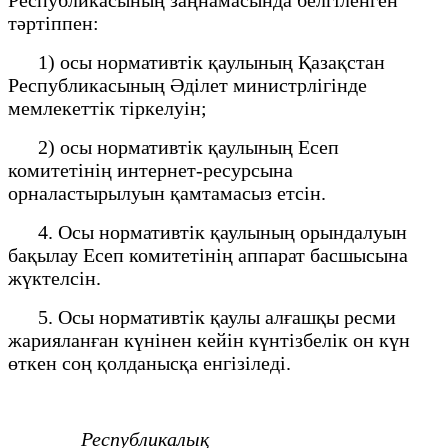
тәртіппен:
1) осы нормативтік қаулының Қазақстан
Республикасының Әділет министрлігінде
мемлекеттік тіркелуін;
2) осы нормативтік қаулының Есеп
комитетінің интернет-ресурсына
орналастырылуын қамтамасыз етсін.
4. Осы нормативтік қаулының орындалуын
бақылау Есеп комитетінің аппарат басшысына
жүктелсін.
5. Осы нормативтік қаулы алғашқы ресми
жарияланған күнінен кейін күнтізбелік он күн
өткен соң қолданысқа енгізіледі.
Республикалық