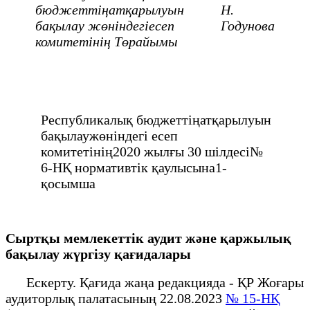
бюджеттіңатқарылуын
Н.
бақылау жөніндегіесеп
Годунова
комитетінің Төрайымы
Республикалық бюджеттіңатқарылуын
бақылаужөніндегі есеп
комитетінің2020 жылғы 30 шілдесі№
6-НҚ нормативтік қаулысына1-
қосымша
Сыртқы мемлекеттік аудит және қаржылық
бақылау жүргізу қағидалары
Ескерту. Қағида жаңа редакцияда - ҚР Жоғары
аудиторлық палатасының 22.08.2023
№ 15-НҚ