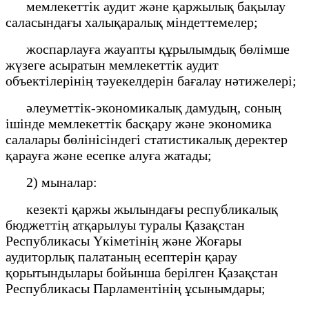
мемлекеттік аудит және қаржылық бақылау
саласындағы халықаралық міндеттемелер;
жоспарлауға жауапты құрылымдық бөлімше
жүзеге асыратын мемлекеттік аудит
объектілерінің тәуекелдерін бағалау нәтижелері;
әлеуметтік-экономикалық дамудың, соның
ішінде мемлекеттік басқару және экономика
салалары бөлінісіндегі статистикалық деректер
қарауға және есепке алуға жатады;
2) мыналар:
кезекті қаржы жылындағы республикалық
бюджеттің атқарылуы туралы Қазақстан
Республикасы Үкіметінің және Жоғары
аудиторлық палатаның есептерін қарау
қорытындылары бойынша берілген Қазақстан
Республикасы Парламентінің ұсынымдары;