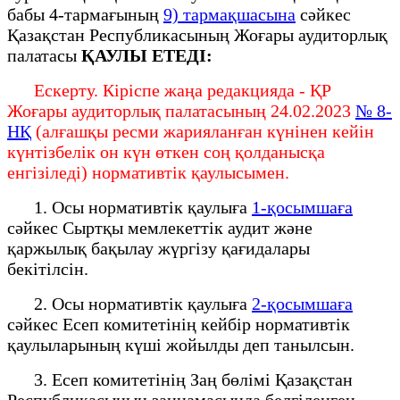
бабы 4-тармағының
9) тармақшасына
сәйкес
Қазақстан Республикасының Жоғары аудиторлық
палатасы
ҚАУЛЫ
ЕТЕДІ:
Ескерту. Кіріспе жаңа редакцияда - ҚР
Жоғары аудиторлық палатасының 24.02.2023
№ 8-
НҚ
(алғашқы ресми жарияланған күнінен кейін
күнтізбелік он күн өткен соң қолданысқа
енгізіледі) нормативтік қаулысымен.
1. Осы нормативтік қаулыға
1-қосымшаға
сәйкес Сыртқы мемлекеттік аудит және
қаржылық бақылау жүргізу қағидалары
бекітілсін.
2. Осы нормативтік қаулыға
2-қосымшаға
сәйкес Есеп комитетінің кейбір нормативтік
қаулыларының күші жойылды деп танылсын.
3. Есеп комитетінің Заң бөлімі Қазақстан
Республикасының заңнамасында белгіленген