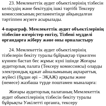
23. Мемлекеттік аудит объектілерінің тізбесін
келісудің және бекітудің ішкі тәртібі Тексеру
комиссиясының регламентінде айқындалған
тәртіппен жүзеге асырылады.
4-параграф. Мемлекеттік аудит объектілерінің
тізбесіне өзгерістер енгізу, Тізбені мүдделі
органдарға жіберу және оны орналастыру
24. Мемлекеттік аудит объектілерінің
тізбелерін бекіту туралы бұйрықтар тіркелген
күннен бастап бес жұмыс күні ішінде Жоғары
аудиторлық палата (Тексеру комиссиясы) оларды
электрондық құжат айналымының ақпараттық
жүйесі (бұдан әрі – ЭҚАЖ) арқылы және
(немесе) жазбаша түрде поштамен мыналарға:
Жоғары аудиторлық палатаның Мемлекеттік
аудит объектілерінің тізбесін бекіту туралы
бұйрықты Уәкілетті органға, тексеру