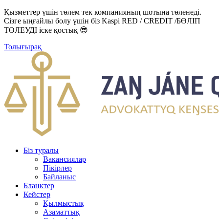
Қызметтер үшін төлем тек компанияның шотына төленеді.
Сізге ыңғайлы болу үшін біз Kaspi RED / CREDIT /БӨЛІП
ТӨЛЕУДІ іске қостық 😎
Толығырақ
Біз туралы
Вакансиялар
Пікірлер
Байланыс
Бланктер
Кейстер
Қылмыстық
Азаматтық