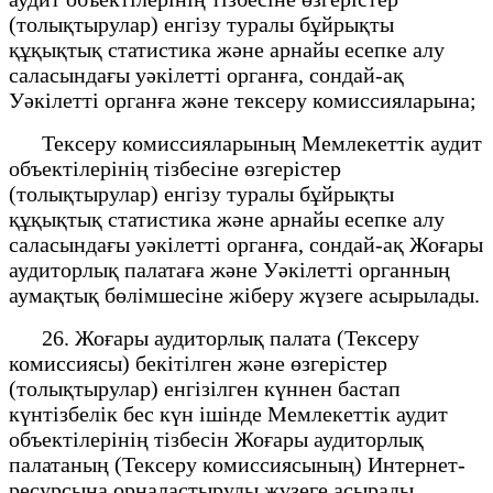
(толықтырулар) енгізу туралы бұйрықты
құқықтық статистика және арнайы есепке алу
саласындағы уәкілетті органға, сондай-ақ
Уәкілетті органға және тексеру комиссияларына;
Тексеру комиссияларының Мемлекеттік аудит
объектілерінің тізбесіне өзгерістер
(толықтырулар) енгізу туралы бұйрықты
құқықтық статистика және арнайы есепке алу
саласындағы уәкілетті органға, сондай-ақ Жоғары
аудиторлық палатаға және Уәкілетті органның
аумақтық бөлімшесіне жіберу жүзеге асырылады.
26. Жоғары аудиторлық палата (Тексеру
комиссиясы) бекітілген және өзгерістер
(толықтырулар) енгізілген күннен бастап
күнтізбелік бес күн ішінде Мемлекеттік аудит
объектілерінің тізбесін Жоғары аудиторлық
палатаның (Тексеру комиссиясының) Интернет-
ресурсына орналастыруды жүзеге асырады.