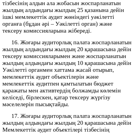
тізбесінің алдын ала жобасын жоспарланатын
жылдың алдындағы жылдың 25 қазанына дейін
ішкі мемлекеттік аудит жөніндегі уәкілетті
органға (бұдан әрі – Уәкілетті орган) және
тексеру комиссияларына жібереді.
16. Жоғары аудиторлық палата жоспарланатын
жылдың алдындағы жылдың 20 қарашасына дейін
тексеру комиссияларымен және жоспарланатын
жылдың алдындағы жылдың 10 қарашасына дейін
Уәкілетті органмен хаттама жасай отырып,
мемлекеттік аудит объектілерін және
мемлекеттік аудитпен қамтылатын бюджет
қаражаты мен активтердің болжамды көлемін
келіседі, бірлескен, қатар тексеру жүргізу
мәселелерін пысықтайды.
17. Жоғары аудиторлық палата жоспарланатын
жылдың алдындағы жылдың 20 қарашасына дейін
Мемлекеттік аудит объектілері тізбесінің