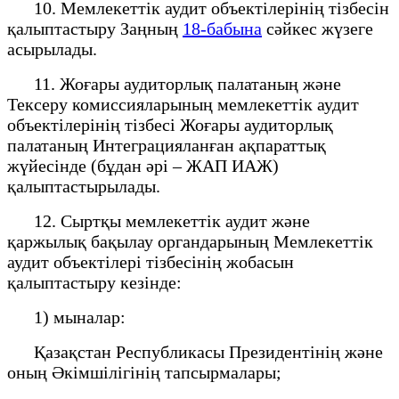
10. Мемлекеттік аудит объектілерінің тізбесін
қалыптастыру Заңның
18-бабына
сәйкес жүзеге
асырылады.
11. Жоғары аудиторлық палатаның және
Тексеру комиссияларының мемлекеттік аудит
объектілерінің тізбесі Жоғары аудиторлық
палатаның Интеграцияланған ақпараттық
жүйесінде (бұдан әрі – ЖАП ИАЖ)
қалыптастырылады.
12. Сыртқы мемлекеттік аудит және
қаржылық бақылау органдарының Мемлекеттік
аудит объектілері тізбесінің жобасын
қалыптастыру кезінде:
1) мыналар:
Қазақстан Республикасы Президентінің және
оның Әкімшілігінің тапсырмалары;