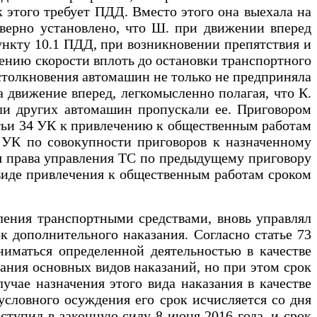
к этого требует ПДД. Вместо этого она выехала на
верно установлено, что Ш. при движении вперед
ункту 10.1 ПДД, при возникновении препятствия и
жению скорости вплоть до остановки транспортного
 столкновения автомашин не только не предприняла
 движение вперед, легкомысленно полагая, что К.
ели других автомашин пропускали ее. Приговором
татьи 34 УК к привлечению к общественным работам
0 УК по совокупности приговоров к назначенному
ия права управления ТС по предыдущему приговору
 виде привлечения к общественным работам сроком
ления транспортными средствами, вновь управлял
к дополнительного наказания. Согласно статье 73
иматься определенной деятельностью в качестве
ания основных видов наказаний, но при этом срок
учае назначения этого вида наказания в качестве
условного осуждения его срок исчисляется со дня
ступил в законную силу 8 июня 2016 года, и срок