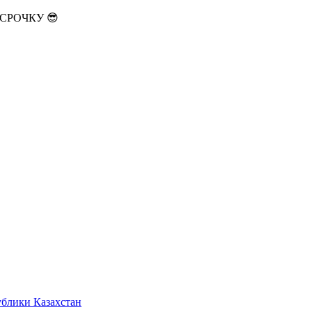
АССРОЧКУ 😎
ублики Казахстан