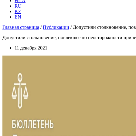
НПА
RU
KZ
EN
Главная страница
/
Публикации
/
Допустили столкновение, пов
Допустили столкновение, повлекшее по неосторожности причи
11 декабря 2021