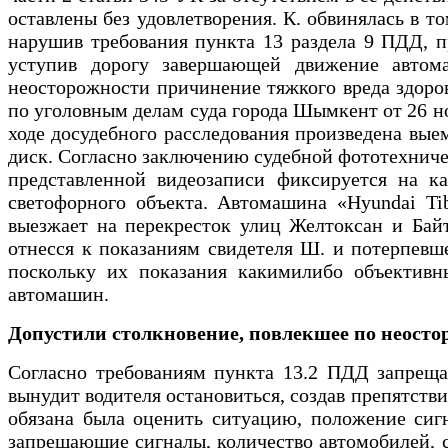
оставлены без удовлетворения. К. обвинялась в т
нарушив требования пункта 13 раздела 9 ПДД, п
уступив дорогу завершающей движение автома
неосторожности причинение тяжкого вреда здоро
по уголовным делам суда города Шымкент от 26 но
ходе досудебного расследования произведена выем
диск. Согласно заключению судебной фототехничес
представленной видеозаписи фиксируется на к
светофорного объекта. Автомашина «Hуundai Ti
выезжает на перекресток улиц Желтоксан и Бай
отнесся к показаниям свидетеля Ш. и потерпевше
поскольку их показания какимилибо объективны
автомашин.
Допустили столкновение, повлекшее по неосто
Согласно требованиям пункта 13.2 ПДД запрещае
вынудит водителя остановиться, создав препятст
обязана была оценить ситуацию, положение сигн
запрещающие сигналы, количество автомобилей, ст