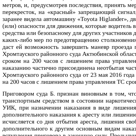
метров, и, предусмотрев последствия, принять ме
перекресток, на «красный» запрещающий сигнал
заранее видела автомашину «Toyota Higlander», 
(или) опасности для движения, которые водитель 
средства или безопасному для других участников 
каких-либо мер по предотвращению столкновения 
даст ей возможность завершить маневр проезда 
Хромтауского районного суда Актюбинской области
сроком на 200 часов с лишением права управлен
наказанию частично присоединена неотбытая част
Хромтауского районного суда от 23 мая 2016 год
на 200 часов с лишением права управления ТС срок
Приговором суда Б. признан виновным в том, чт
транспортным средством в состоянии наркотическ
УИК, при назначении наказания в виде лишения
дополнительного наказания к аресту или лишению
исчисляется со дня отбытия ареста, лишения сво
дополнительного к другим основным видам наказа
вступления приговора в законную силу. Предыдущ