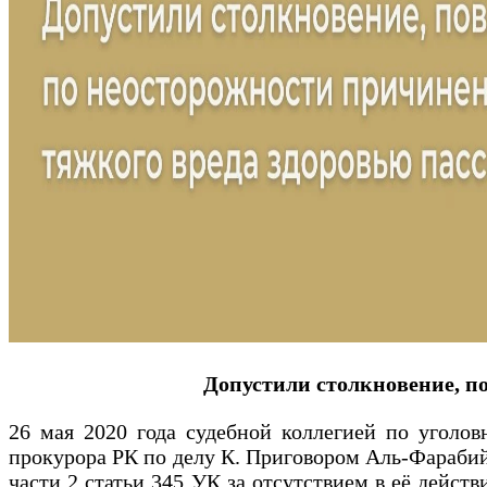
Допустили столкновение, п
26 мая 2020 года судебной коллегией по уголов
прокурора РК по делу К. Приговором Аль-Фарабийс
части 2 статьи 345 УК за отсутствием в её дейст