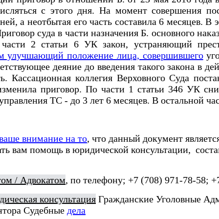
исляться с этого дня. На момент совершения пос
ней, а неотбытая его часть составила 6 месяцев. В
Приговор суда в части назначения Б. основного нак
 части 2 статьи 6 УК закон, устраняющий прес
м улучшающий положение лица, совершившего
уго
етствующее деяние до введения такого закона в де
. Кассационная коллегия Верховного Суда постан
зменила приговор. По части 1 статьи 346 УК сни
правления ТС - до 3 лет 6 месяцев. В остальной ча
ваше внимание на то
, что данный документ являетс
ать вам помощь в юридической консультации, сост
ом / Адвокатом
, по телефону; +7 (708) 971-78-58; +
ическая консультация
Гражданские Уголовные Ад
нтора Судебные
дела