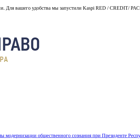
нии. Для вашего удобства мы запустили Kaspi RED / CREDIT/ Р
ы модернизации общественного сознания при Президенте Респ