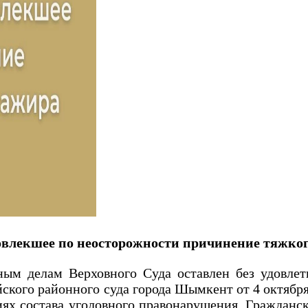
овлекшее по неосторожности причинение тяжког
ным делам Верховного Суда оставлен без удовлет
кого районного суда города Шымкент от 4 октября
виях состава уголовного правонарушения. Граждан