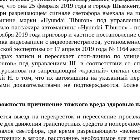
ом, что она 25 февраля 2019 года в городе Шымкент
ри разрешающем сигнале светофора выехала на п
шине марки «Hуundai Tiburon» под управлени
вью пассажира автомашины «Hyundai Tiburon» - п
ября 2019 года приговор и частное постановление 
ка видеозаписи с видеорегистратора, установленно
кой экспертизы от 17 апреля 2019 года № 1164 авт
адрах записи и пересекает стоп-линию по ули
buron» под управлением Ш. в соответствии со с
турсынова на запрещающий «красный» сигнал све
й Н. о том, что их автомашина на указанный пер
ми доказательствами не подтверждаются. Более 
рожности причинение тяжкого вреда здоровью 
тся выезд на перекресток и пересечение проезжих
вие для движения транспортных средств в поперечн
алов светофора, где время разрешающего «зелено
оящих в заторе, расстояние, необходимое для прео