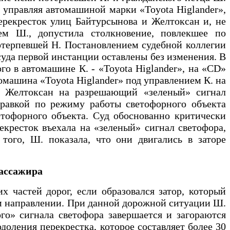
, управляя автомашиной марки «Toyota Higlander»,
ерекресток улиц Байтурсынова и Желтоксан и, не
ем Ш., допустила столкновение, повлекшее по
отерпевшей Н. Постановлением судебной коллегии
суда первой инстанции оставлены без изменения. В
го в автомашине К. - «Toyota Higlander», на «CD»
омашина «Toyota Higlander» под управлением К. на
це Желтоксан на разрешающий «зеленый» сигнал
правкой по режиму работы светофорного объекта
тофорного объекта. Суд обоснованно критически
екресток въехала на «зеленый» сигнал светофора,
того, Ш. показала, что они двигались в заторе
пассажира
 частей дорог, если образовался затор, который
ом направлении. При данной дорожной ситуации Ш.
го» сигнала светофора завершается и загораются
доления перекрестка, которое составляет более 30