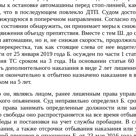
ры к остановке автомашины перед стоп-линией, ка
, что в последующем повлекло ДТП. Судом досто
движущуюся в поперечном направлении. Согласно п
в состоянии обнаружить, он принимает меры к сни
движения объезду препятствия. Вместе с тем Ш. до
автомашин, но и, не снижая скорость, продолжила
перекрестка, так как стоящие слева от нее водит
 от 25 января 2019 года Б. осужден по части 1 с
ия ТС сроком на 3 года. На основании статьи 6
ь дополнительного наказания в виде 2 лет лишен
а и окончательно к отбытию назначено наказание в
ом на 5 лет.
о он, являясь лицом, ранее лишенным права управ
ого опьянения. Суд неправильно определил Б. сро
 права занимать определенные должности или зан
 свободы оно распространяется на все время отбыв
боды и постановки на учет службы пробации. В сл
ния, а также отсрочки отбывания наказания или 
ий приговор в отношении Б. от 23 мая 2016 года в