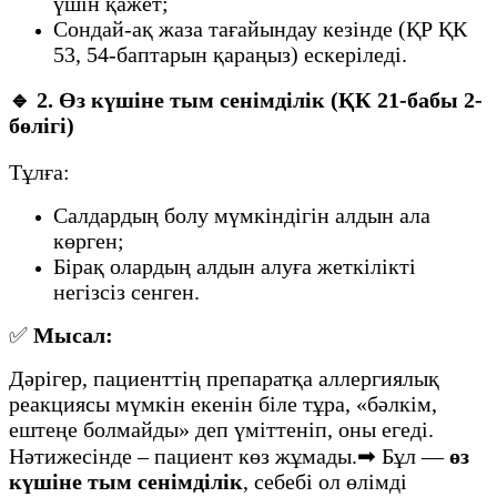
үшін қажет;
Сондай-ақ жаза тағайындау кезінде (ҚР ҚК
53, 54-баптарын қараңыз) ескеріледі.
🔹
2. Өз күшіне тым сенімділік (ҚК 21-бабы 2-
бөлігі)
Тұлға:
Салдардың болу мүмкіндігін алдын ала
көрген;
Бірақ олардың алдын алуға жеткілікті
негізсіз сенген.
✅
Мысал:
Дәрігер, пациенттің препаратқа аллергиялық
реакциясы мүмкін екенін біле тұра, «бәлкім,
ештеңе болмайды» деп үміттеніп, оны егеді.
Нәтижесінде – пациент көз жұмады.➡ Бұл —
өз
күшіне тым сенімділік
, себебі ол өлімді