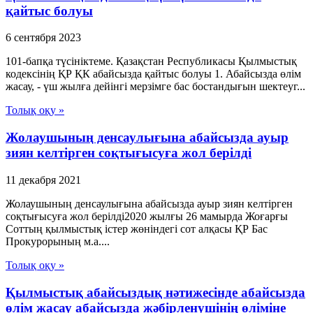
қайтыс болуы
6 сентября 2023
101-бапқа түсініктеме. Қазақстан Республикасы Қылмыстық
кодексінің ҚР ҚК абайсызда қайтыс болуы 1. Абайсызда өлім
жасау, - үш жылға дейінгі мерзімге бас бостандығын шектеуг...
Толық оқу »
Жолаушының денсаулығына абайсызда ауыр
зиян келтірген соқтығысуға жол берілді
11 декабря 2021
Жолаушының денсаулығына абайсызда ауыр зиян келтірген
соқтығысуға жол берілді2020 жылғы 26 мамырда Жоғарғы
Соттың қылмыстық істер жөніндегі сот алқасы ҚР Бас
Прокурорының м.а....
Толық оқу »
Қылмыстық абайсыздық нәтижесінде абайсызда
өлім жасау абайсызда жәбірленушінің өліміне