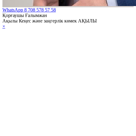
WhatsApp
8 708 578 57 58
Қорғаушы Ғалымжан
Ақылы Кеңес және заңгерлік көмек АҚЫЛЫ
×