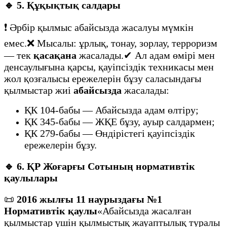
🔹
5. Құқықтық салдары
❗ Әрбір қылмыс абайсызда жасалуы мүмкін
емес.❌ Мысалы: ұрлық, тонау, зорлау, терроризм
— тек
қасақана
жасалады.✔ Ал адам өмірі мен
денсаулығына қарсы, қауіпсіздік техникасы мен
жол қозғалысы ережелерін бұзу саласындағы
қылмыстар жиі
абайсызда
жасалады:
ҚК 104-бабы — Абайсызда адам өлтіру;
ҚК 345-бабы — ЖҚЕ бұзу, ауыр салдармен;
ҚК 279-бабы — Өндірістегі қауіпсіздік
ережелерін бұзу.
🔹
6. ҚР Жоғарғы Сотының нормативтік
қаулылары
📜
2016 жылғы 11 наурыздағы №1
Нормативтік қаулы
«Абайсызда жасалған
қылмыстар үшін қылмыстық жауаптылық туралы