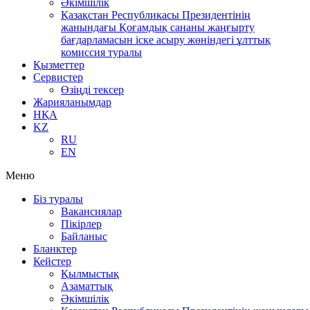
Әкімшілік
Қазақстан Республикасы Президентінің
жанындағы Қоғамдық сананы жаңғырту
бағдарламасын іске асыру жөніндегі ұлттық
комиссия туралы
Қызметтер
Сервистер
Өзіңді тексер
Жарияланымдар
НҚА
KZ
RU
EN
Меню
Біз туралы
Вакансиялар
Пікірлер
Байланыс
Бланктер
Кейстер
Қылмыстық
Азаматтық
Әкімшілік