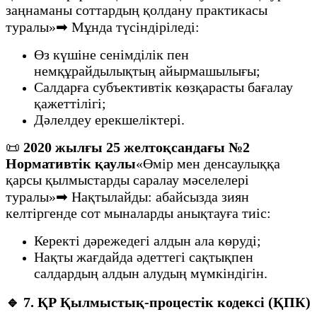
заңнаманы соттардың қолдану практикасы
туралы»➡ Мұнда түсіндіріледі:
Өз күшіне сенімділік пен
немқұрайдылықтың айырмашылығы;
Салдарға субъективтік көзқарасты бағалау
қажеттілігі;
Дәлелдеу ерекшеліктері.
📜
2020 жылғы 25 желтоқсандағы №2
Нормативтік қаулы
«Өмір мен денсаулыққа
қарсы қылмыстарды саралау мәселелері
туралы»➡ Нақтылайды: абайсызда зиян
келтіргенде сот мыналарды анықтауға тиіс:
Керекті дәрежедегі алдын ала көруді;
Нақты жағдайда әдеттегі сақтықпен
салдардың алдын алудың мүмкіндігін.
🔹
7. ҚР Қылмыстық-процестік кодексі (ҚПК)