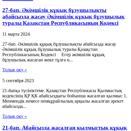
27-бап. Әкiмшiлiк құқық бұзушылықты
абайсызда жасау Әкімшілік құқық бұзушылық
туралы Қазақстан Республикасының Кодексі
11 марта 2024
27-бап. Әкiмшiлiк құқық бұзушылықты абайсызда жасау
Әкімшілік құқық бұзушылық туралы Қазақстан
Республикасының Кодексі Егер әкiмшiлiк құқық
бұзушылық жасаған жеке тұлға ө...
Толық оқу »
5 сентября 2023
21-бапқа түсініктеме. Қазақстан Республикасы Қылмыстық
кодексінің ҚР ҚК абайсыздығы бойынша жасалған қылмыс 1.
Менмендік немесе немқұрайлылық арқылы жасалған әрекет
абайсызда...
Толық оқу »
21-бап. Абайсызда жасалған қылмыстық құқық