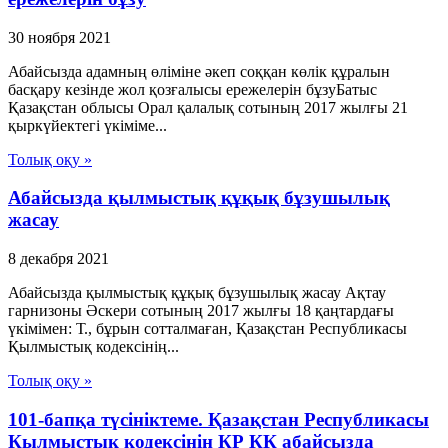
30 ноября 2021
Абайсызда адамның өліміне әкеп соққан көлік құралын
басқару кезінде жол қозғалысы ережелерін бұзуБатыс
Қазақстан облысы Орал қалалық сотының 2017 жылғы 21
қыркүйектегі үкіміме...
Толық оқу »
Абайсызда қылмыстық құқық бұзушылық
жасау
8 декабря 2021
Абайсызда қылмыстық құқық бұзушылық жасау Ақтау
гарнизоны Әскери сотының 2017 жылғы 18 қаңтардағы
үкімімен: Т., бұрын сотталмаған, Қазақстан Республикасы
Қылмыстық кодексінің...
Толық оқу »
101-бапқа түсініктеме. Қазақстан Республикасы
Қылмыстық кодексінің ҚР ҚК абайсызда