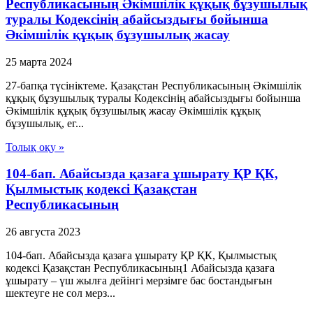
Республикасының Әкімшілік құқық бұзушылық
туралы Кодексінің абайсыздығы бойынша
Әкімшілік құқық бұзушылық жасау
25 марта 2024
27-бапқа түсініктеме. Қазақстан Республикасының Әкімшілік
құқық бұзушылық туралы Кодексінің абайсыздығы бойынша
Әкімшілік құқық бұзушылық жасау Әкімшілік құқық
бұзушылық, ег...
Толық оқу »
104-бап. Абайсызда қазаға ұшырату ҚР ҚК,
Қылмыстық кодексi Қазақстан
Республикасының
26 августа 2023
104-бап. Абайсызда қазаға ұшырату ҚР ҚК, Қылмыстық
кодексi Қазақстан Республикасының1 Абайсызда қазаға
ұшырату – үш жылға дейiнгi мерзiмге бас бостандығын
шектеуге не сол мерз...