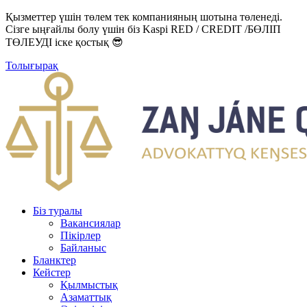
Қызметтер үшін төлем тек компанияның шотына төленеді.
Сізге ыңғайлы болу үшін біз Kaspi RED / CREDIT /БӨЛІП
ТӨЛЕУДІ іске қостық 😎
Толығырақ
Біз туралы
Вакансиялар
Пікірлер
Байланыс
Бланктер
Кейстер
Қылмыстық
Азаматтық