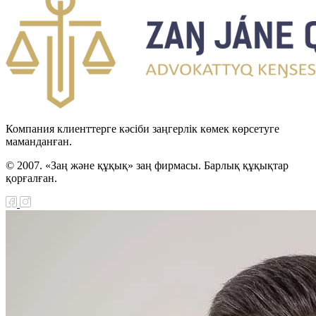
Компания клиенттерге кәсіби заңгерлік көмек көрсетуге
маманданған.
© 2007. «Заң және құқық» заң фирмасы. Барлық құқықтар
қорғалған.