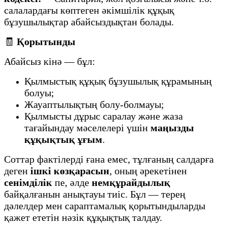
салалардағы көптеген әкімшілік құқық
бұзушылықтар абайсыздықтан болады.
🧾
Қорытынды
Абайсыз кінә — бұл:
Қылмыстық құқық бұзушылық құрамының
болуы;
Жауаптылықтың болу-болмауы;
Қылмысты дұрыс саралау және жаза
тағайындау мәселелері үшін
маңызды
құқықтық ұғым
.
Соттар фактілерді ғана емес, тұлғаның салдарға
деген
ішкі көзқарасын
, оның әрекетінен
сенімділік
пе, әлде
немқұрайдылық
байқалғанын анықтауы тиіс. Бұл — терең
дәлелдер мен сараптамалық қорытындыларды
қажет ететін нәзік құқықтық талдау.