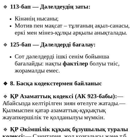
🔹
113-бап — Дәлелдеудің заты:
Кінәнің нысаны;
Мотив пен мақсат – тұлғаның ақыл-санасы,
еркі мен мінез-құлқы арқылы анықталады.
🔹
125-бап — Дәлелдерді бағалау:
Сот дәлелдерді ішкі сенім бойынша
бағалайды: нақты
фактілер
болуы тиіс,
жорамалды емес.
🔹
8. Басқа кодекстермен байланыс
🔹
ҚР Азаматтық кодексі (АК 923-бабы):
—
Абайсызда келтірілген зиян өтелуге жатады.—
Қылмыспен қатар азаматтық-құқықтық
жауапкершілік те қолданылуы мүмкін.
🔹
ҚР Әкімшілік құқық бұзушылық туралы
кодексі:
— Санитария, жол қозғалысы және т.б.