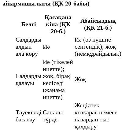
айырмашылығы (ҚК 20-бабы)
Қасақана
Абайсыздық
Белгі
кінә (ҚК
(ҚК 21-б.)
20-б.)
Салдарды
Иә (өз күшіне
алдын
Иә
сенгендік); жоқ
ала көру
(немқұрайдылық)
Иә (тікелей
ниетте);
Салдарды
жоқ, бірақ
Жоқ
қалауы
келіседі
(жанама
ниетте)
Жеңілтек
Тәуекелді
Саналы
көзқарас немесе
бағалау
түрде
назардан тыс
қалдыру