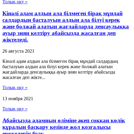
Толық оқу »
Кінәлі адам алдын ала білмеген бірақ мұндай
салдардың басталуын алдын ала білуі керек
және болжай алатын жағдайларда денсаулыққа
ауыр зиян келтіру абайсызда жасалған деп
жіктеледі.
26 августа 2021
Кінәлі адам алдын ала білмеген бірақ мұндай салдардың
басталуын алдын ала білуі керек және болжай алатын
жағдайларда денсаулыққа ауыр зиян келтіру абайсызда
жасалған деп жікте...
Толық оқу »
13 ноября 2021
Толық оқу »
Абайсызда адамның өліміне әкеп соққан көлік
құралын басқару кезінде жол қозғалысы
ережелерін бұзу