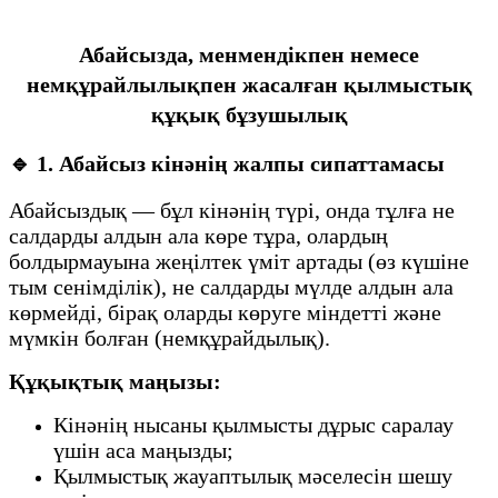
Абайсызда, менмендікпен немесе
немқұрайлылықпен жасалған қылмыстық
құқық бұзушылық
🔹
1. Абайсыз кінәнің жалпы сипаттамасы
Абайсыздық — бұл кінәнің түрі, онда тұлға не
салдарды алдын ала көре тұра, олардың
болдырмауына жеңілтек үміт артады (өз күшіне
тым сенімділік), не салдарды мүлде алдын ала
көрмейді, бірақ оларды көруге міндетті және
мүмкін болған (немқұрайдылық).
Құқықтық маңызы:
Кінәнің нысаны қылмысты дұрыс саралау
үшін аса маңызды;
Қылмыстық жауаптылық мәселесін шешу