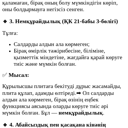
қаламаған, бірақ оның болу мүмкіндігін көріп,
оны болдырмауға негізсіз сенген.
🔹
3. Немқұрайдылық (ҚК 21-бабы 3-бөлігі)
Тұлға:
Салдарды алдын ала көрмеген;
Бірақ өмірлік тәжірибесіне, біліміне,
қызметтік міндетіне, жағдайға қарай көруге
тиіс және мүмкін болған.
✅
Мысал:
Құрылысшы плитаға бекітуді дұрыс жасамайды,
плита құлап, адамды өлтіреді.➡ Ол салдарды
алдын ала көрмеген, бірақ өзінің еңбек
функциясы аясында оларды көруге тиіс әрі
мүмкін болған. Бұл —
немқұрайдылық
.
🔹
4. Абайсыздық пен қасақана кінәнің