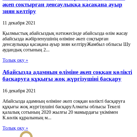
әкеп соқтырған денсаулыққа қасақана ауыр
зиян келтіру
11 декабря 2021
Қылмыстық абайсыздық нәтижесінде абайсызда өлім жасау
абайсызда жәбірленушінің өліміне әкеп соқтырған
денсаулыққа қасақана ауыр зиян келтіруЖамбыл облысы Шу
аудандық сотының 2...
Толық оқу »
Абайсызда адамның өліміне әкеп соққан көлікті
басқаруға құқығы жоқ жүргізушіні басқару
16 декабря 2021
Абайсызда адамның өліміне әкеп соққан көлікті басқаруға
құқығы жоқ жүргізушіні басқаруАлматы облысы Текелі
қалалық сотының 2020 жылғы 20 мамырдағы үкімімен
К.көлік құралының м...
Толық оқу »