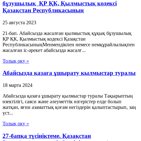
бұзушылық ҚР ҚК, Қылмыстық кодексi
Қазақстан Республикасының
25 августа 2023
21-бап. Абайсызда жасалған қылмыстық құқық бұзушылық
ҚР ҚК, Қылмыстық кодексi Қазақстан
РеспубликасыныңМенмендiкпен немесе немқұрайлылықпен
жасалған іс-әрекет абайсызда жасалғ...
Толық оқу »
Абайсызда қазаға ұшырату қылмыстар туралы
18 марта 2024
Абайсызда қазаға ұшырату қылмыстар туралы Тақырыптың
өзектілігі, саяси және әлеуметтік өзгерістер елде болып
жатқан, яғни азаматтық қоғам негіздерін қалыптастырып, заң
үст...
Толық оқу »
27-бапқа түсініктеме. Қазақстан