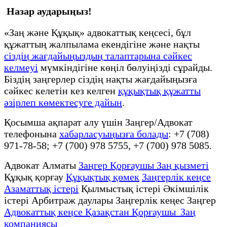
Назар аударыңыз!
«Заң және Құқық» адвокаттық кеңсесі, бұл
құжаттың жалпылама екендігіне және нақты
сіздің жағдайыңыздың талаптарына сәйкес
келмеуі
мүмкіндігіне көңіл бөлуіңізді сұрайды.
Біздің заңгерлер сіздің нақты жағдайыңызға
сәйкес келетін кез келген
құқықтық құжатты
әзірлеп көмектесуге дайын
.
Қосымша ақпарат алу үшін Заңгер/Адвокат
телефонына
хабарласуыңызға болады
: +7 (708)
971-78-58; +7 (700) 978 5755, +7 (700) 978 5085.
Адвокат Алматы
Заңгер Қорғаушы Заң қызметі
Құқық қорғау
Құқықтық қөмек
Заңгерлік кеңсе
Азаматтық істері
Қылмыстық істері Әкімшілік
істері Арбитраж даулары Заңгерлік кеңес Заңгер
Адвокаттық кеңсе Қазақстан Қорғаушы Заң
компаниясы