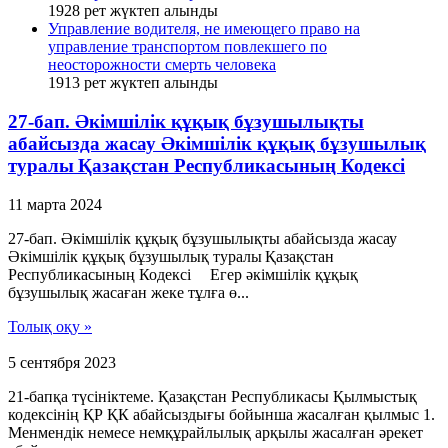
1928
рет жүктеп алынды
Управление водителя, не имеющего право на
управление транспортом повлекшего по
неосторожности смерть человека
1913
рет жүктеп алынды
27-бап. Әкiмшiлiк құқық бұзушылықты
абайсызда жасау Әкімшілік құқық бұзушылық
туралы Қазақстан Республикасының Кодексі
11 марта 2024
27-бап. Әкiмшiлiк құқық бұзушылықты абайсызда жасау
Әкімшілік құқық бұзушылық туралы Қазақстан
Республикасының Кодексі Егер әкiмшiлiк құқық
бұзушылық жасаған жеке тұлға ө...
Толық оқу »
5 сентября 2023
21-бапқа түсініктеме. Қазақстан Республикасы Қылмыстық
кодексінің ҚР ҚК абайсыздығы бойынша жасалған қылмыс 1.
Менмендік немесе немқұрайлылық арқылы жасалған әрекет