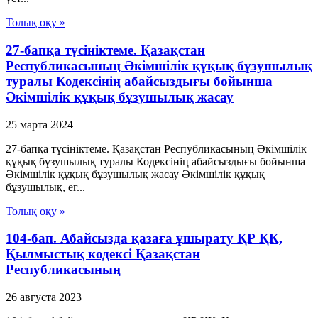
Толық оқу »
27-бапқа түсініктеме. Қазақстан
Республикасының Әкімшілік құқық бұзушылық
туралы Кодексінің абайсыздығы бойынша
Әкімшілік құқық бұзушылық жасау
25 марта 2024
27-бапқа түсініктеме. Қазақстан Республикасының Әкімшілік
құқық бұзушылық туралы Кодексінің абайсыздығы бойынша
Әкімшілік құқық бұзушылық жасау Әкімшілік құқық
бұзушылық, ег...
Толық оқу »
104-бап. Абайсызда қазаға ұшырату ҚР ҚК,
Қылмыстық кодексi Қазақстан
Республикасының
26 августа 2023