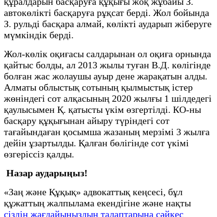
құралдарын басқаруға құқығы жоқ жұбайы З.
автокөлікті басқаруға рұқсат берді. Жол бойында
З. рульді басқара алмай, көлікті аударып жіберуге
мүмкіндік берді.
Жол-көлік оқиғасы салдарынан ол оқиға орнында
қайтыс болды, ал 2013 жылы туған В.Д. көлігінде
болған жас жолаушы ауыр дене жарақатын алды.
Алматы облыстық сотының қылмыстық істер
жөніндегі сот алқасының 2020 жылғы 1 шілдедегі
қаулысымен Қ. қатысты үкім өзгертілді. КО-ны
басқару құқығынан айыру түріндегі сот
тағайындаған қосымша жазаның мерзімі 3 жылға
дейін ұзартылды. Қалған бөлігінде сот үкімі
өзгеріссіз қалды.
Назар аударыңыз!
«Заң және Құқық» адвокаттық кеңсесі, бұл
құжаттың жалпылама екендігіне және нақты
сіздің жағдайыңыздың талаптарына сәйкес