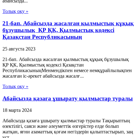
абайсызда...
Толық оқу »
21-бап. Абайсызда жасалған қылмыстық құқық
бұзушылық ҚР ҚК, Қылмыстық кодексi
Қазақстан Республикасының
25 августа 2023
21-бап. Абайсызда жасалған қылмыстық құқық бұзушылық
ҚР ҚК, Қылмыстық кодексi Қазақстан
РеспубликасыныңМенмендiкпен немесе немқұрайлылықпен
жасалған іс-әрекет абайсызда жасалғ...
Толық оқу »
Абайсызда қазаға ұшырату қылмыстар туралы
18 марта 2024
Абайсызда қазаға ұшырату қылмыстар туралы Тақырыптың
өзектілігі, саяси және әлеуметтік өзгерістер елде болып
жатқан, яғни азаматтық қоғам негіздерін қалыптастырып, заң
үст...