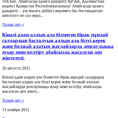
104-бап. Абайсызда қазаға ұшырату ҚР ҚК, Қылмыстық
кодексi Қазақстан Республикасының1 Абайсызда қазаға
ұшырату – үш жылға дейiнгi мерзiмге бас бостандығын
шектеуге не сол мерз...
Толық оқу »
Кінәлі адам алдын ала білмеген бірақ мұндай
салдардың басталуын алдын ала білуі керек
және болжай алатын жағдайларда денсаулыққа
ауыр зиян келтіру абайсызда жасалған деп
жіктеледі.
26 августа 2021
Кінәлі адам алдын ала білмеген бірақ мұндай салдардың
басталуын алдын ала білуі керек және болжай алатын
жағдайларда денсаулыққа ауыр зиян келтіру абайсызда
жасалған деп жікте...
Толық оқу »
13 ноября 2021