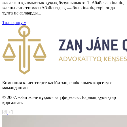
жасалған қылмыстық құқық бұзушылық🔹 1. Абайсыз кінәнің
жалпы сипаттамасыАбайсыздық — бұл кінәнің түрі, онда
тұлға не салдарды...
Толық оқу »
Компания клиенттерге кәсіби заңгерлік көмек көрсетуге
маманданған.
© 2007. «Заң және құқық» заң фирмасы. Барлық құқықтар
қорғалған.