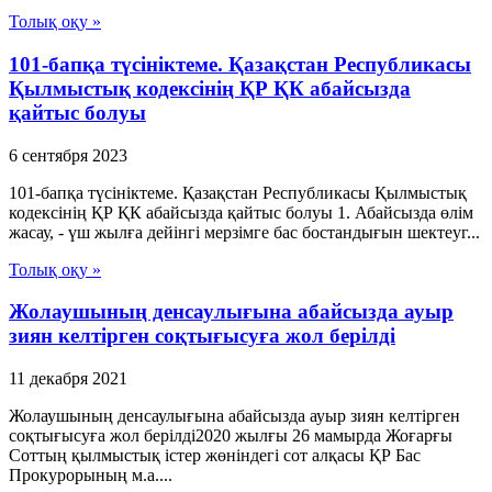
Толық оқу »
101-бапқа түсініктеме. Қазақстан Республикасы
Қылмыстық кодексінің ҚР ҚК абайсызда
қайтыс болуы
6 сентября 2023
101-бапқа түсініктеме. Қазақстан Республикасы Қылмыстық
кодексінің ҚР ҚК абайсызда қайтыс болуы 1. Абайсызда өлім
жасау, - үш жылға дейінгі мерзімге бас бостандығын шектеуг...
Толық оқу »
Жолаушының денсаулығына абайсызда ауыр
зиян келтірген соқтығысуға жол берілді
11 декабря 2021
Жолаушының денсаулығына абайсызда ауыр зиян келтірген
соқтығысуға жол берілді2020 жылғы 26 мамырда Жоғарғы
Соттың қылмыстық істер жөніндегі сот алқасы ҚР Бас
Прокурорының м.а....