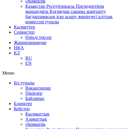
Әкімшілік
Қазақстан Республикасы Президентінің
жанындағы Қоғамдық сананы жаңғырту
бағдарламасын іске асыру жөніндегі ұлттық
комиссия туралы
Қызметтер
Сервистер
Өзіңді тексер
Жарияланымдар
НҚА
KZ
RU
EN
Меню
Біз туралы
Вакансиялар
Пікірлер
Байланыс
Бланктер
Кейстер
Қылмыстық
Азаматтық
Әкімшілік