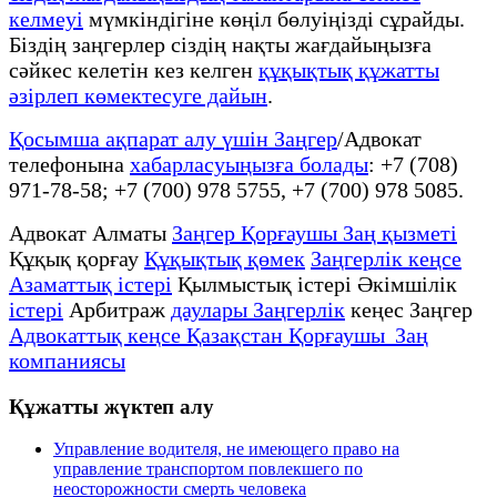
келмеуі
мүмкіндігіне көңіл бөлуіңізді сұрайды.
Біздің заңгерлер сіздің нақты жағдайыңызға
сәйкес келетін кез келген
құқықтық құжатты
әзірлеп көмектесуге дайын
.
Қосымша ақпарат алу үшін Заңгер
/Адвокат
телефонына
хабарласуыңызға болады
: +7 (708)
971-78-58; +7 (700) 978 5755, +7 (700) 978 5085.
Адвокат Алматы
Заңгер Қорғаушы Заң қызметі
Құқық қорғау
Құқықтық қөмек
Заңгерлік кеңсе
Азаматтық істері
Қылмыстық істері Әкімшілік
істері
Арбитраж
даулары Заңгерлік
кеңес Заңгер
Адвокаттық кеңсе Қазақстан Қорғаушы Заң
компаниясы
Құжатты жүктеп алу
Управление водителя, не имеющего право на
управление транспортом повлекшего по
неосторожности смерть человека