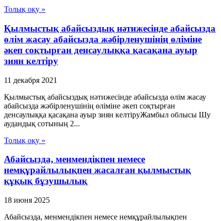
Толық оқу »
Қылмыстық абайсыздық нәтижесінде абайсызда
өлім жасау абайсызда жәбірленушінің өліміне
әкеп соқтырған денсаулыққа қасақана ауыр
зиян келтіру
11 декабря 2021
Қылмыстық абайсыздық нәтижесінде абайсызда өлім жасау
абайсызда жәбірленушінің өліміне әкеп соқтырған
денсаулыққа қасақана ауыр зиян келтіруЖамбыл облысы Шу
аудандық сотының 2...
Толық оқу »
Абайсызда, менмендікпен немесе
немқұрайлылықпен жасалған қылмыстық
құқық бұзушылық
18 июня 2025
Абайсызда, менмендікпен немесе немқұрайлылықпен