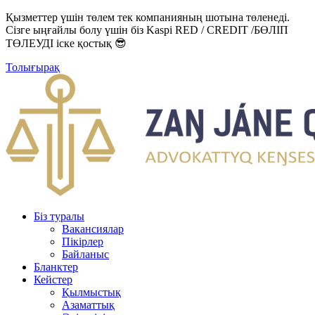
Қызметтер үшін төлем тек компанияның шотына төленеді.
Сізге ыңғайлы болу үшін біз Kaspi RED / CREDIT /БӨЛІП
ТӨЛЕУДІ іске қостық 😎
Толығырақ
Біз туралы
Вакансиялар
Пікірлер
Байланыс
Бланктер
Кейстер
Қылмыстық
Азаматтық