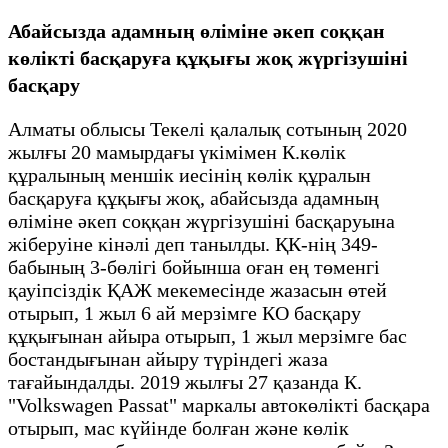
Абайсызда адамның өліміне әкеп соққан
көлікті басқаруға құқығы жоқ жүргізушіні
басқару
Алматы облысы Текелі қалалық сотының 2020
жылғы 20 мамырдағы үкімімен К.көлік
құралының меншік иесінің көлік құралын
басқаруға құқығы жоқ, абайсызда адамның
өліміне әкеп соққан жүргізушіні басқаруына
жіберуіне кінәлі деп танылды. ҚК-нің 349-
бабының 3-бөлігі бойынша оған ең төменгі
қауіпсіздік ҚАЖ мекемесінде жазасын өтей
отырып, 1 жыл 6 ай мерзімге КО басқару
құқығынан айыра отырып, 1 жыл мерзімге бас
бостандығынан айыру түріндегі жаза
тағайындалды. 2019 жылғы 27 қазанда К.
"Volkswagen Passat" маркалы автокөлікті басқара
отырып, мас күйінде болған және көлік