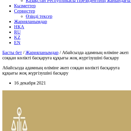
Қазақстан Республикасы Президентінің жанындағы 
Қызметтер
Сервистер
Өзіңді тексер
Жарияланымдар
НҚА
RU
KZ
EN
Басты бет
/
Жарияланымдар
/
Абайсызда адамның өліміне әкеп
соққан көлікті басқаруға құқығы жоқ жүргізушіні басқару
Абайсызда адамның өліміне әкеп соққан көлікті басқаруға
құқығы жоқ жүргізушіні басқару
16 декабря 2021