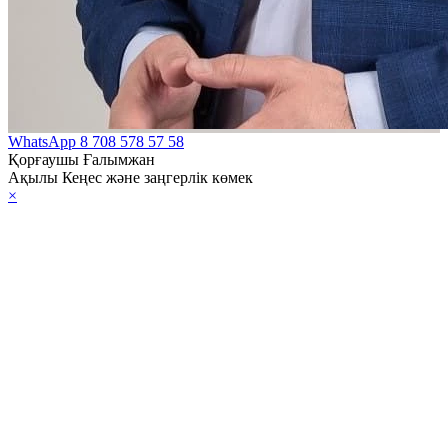
WhatsApp
8 708 578 57 58
Қорғаушы Ғалымжан
Ақылы Кеңес және заңгерлік көмек
×