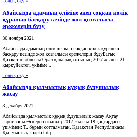
Толық оқу »
Абайсызда адамның өліміне әкеп соққан көлік
құралын басқару кезінде жол қозғалысы
ережелерін бұзу
30 ноября 2021
Абайсызда адамның өліміне әкеп соққан көлік құралын
басқару кезінде жол қозғалысы ережелерін бұзуБатыс
Қазақстан облысы Орал қалалық сотының 2017 жылғы 21
қыркүйектегі үкіміме...
Толық оқу »
Абайсызда қылмыстық құқық бұзушылық
жасау
8 декабря 2021
Абайсызда қылмыстық құқық бұзушылық жасау Ақтау
гарнизоны Әскери сотының 2017 жылғы 18 қаңтардағы
үкімімен: Т., бұрын сотталмаған, Қазақстан Республикасы
Қылмыстық кодексінің...