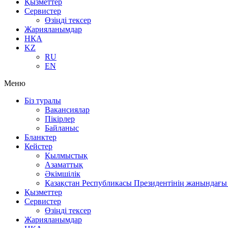
Қызметтер
Сервистер
Өзіңді тексер
Жарияланымдар
НҚА
KZ
RU
EN
Меню
Біз туралы
Вакансиялар
Пікірлер
Байланыс
Бланктер
Кейстер
Қылмыстық
Азаматтық
Әкімшілік
Қазақстан Республикасы Президентінің жанындағы 
Қызметтер
Сервистер
Өзіңді тексер
Жарияланымдар