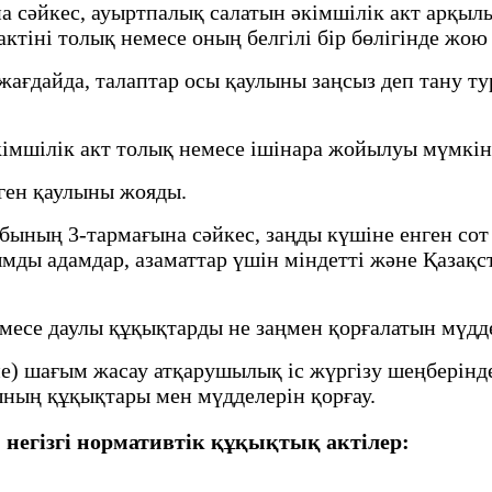
на сәйкес, ауыртпалық салатын әкімшілік акт арқы
актіні толық немесе оның белгілі бір бөлігінде жою
ағдайда, талаптар осы қаулыны заңсыз деп тану ту
кімшілік акт толық немесе ішінара жойылуы мүмкін
лген қаулыны жояды.
ның 3-тармағына сәйкес, заңды күшіне енген сот а
азымды адамдар, азаматтар үшін міндетті және Қаза
месе даулы құқықтарды не заңмен қорғалатын мүдде
не) шағым жасау атқарушылық іс жүргізу шеңберін
ының құқықтары мен мүдделерін қорғау.
 негізгі нормативтік құқықтық актілер: