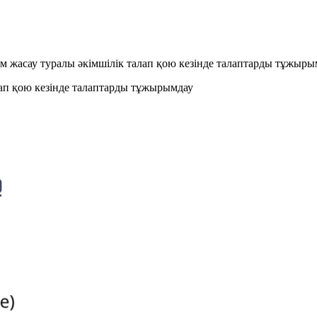
ым жасау туралы әкімшілік талап қою кезінде талаптарды тұжыры
алап қою кезінде талаптарды тұжырымдау