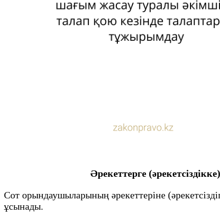
Әрекеттерге (әрекетсіздікк
Сот орындаушыларының әрекеттеріне (әрекетсіздіг
ұсынады.