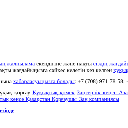
тың жалпылама
екендігіне және нақты
сіздің жағда
нақты жағдайыңызға сәйкес келетін кез келген
құқық
онына
хабарласуыңызға болады
: +7 (708) 971-78-58;
ұқық қорғау
Құқықтық қөмек
Заңгерлік кеңсе Аза
тық кеңсе Қазақстан Қорғаушы Заң компаниясы
зінде