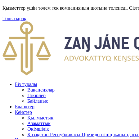
Қызметтер үшін төлем тек компанияның шотына төленеді. Сізг
Толығырақ
Біз туралы
Вакансиялар
Пікірлер
Байланыс
Бланктер
Кейстер
Қылмыстық
Азаматтық
Әкімшілік
Қазақстан Республикасы Президентінің жанындағы 