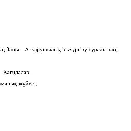
ң Заңы – Атқарушылық іс жүргізу туралы заң;
– Қағидалар;
амалық жүйесі;