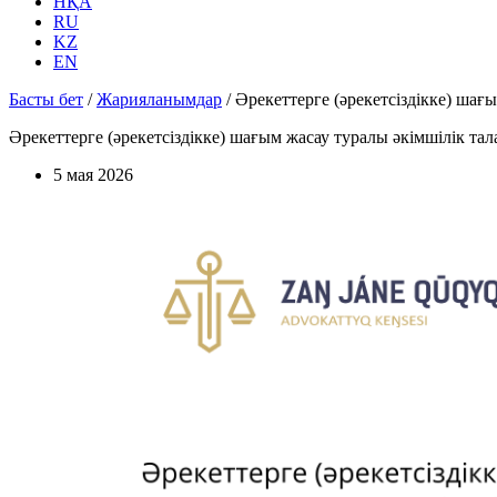
НҚА
RU
KZ
EN
Басты бет
/
Жарияланымдар
/
Әрекеттерге (әрекетсіздікке) шағ
Әрекеттерге (әрекетсіздікке) шағым жасау туралы әкімшілік т
5 мая 2026