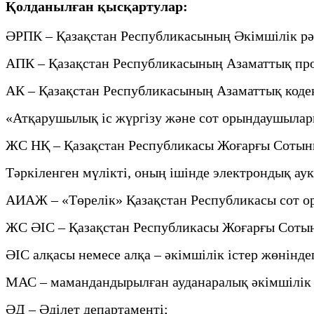
Қолданылған қысқартулар:
ӘРПК – Қазақстан Республикасының Әкімшілік рәс
АПК – Қазақстан Республикасының Азаматтық проц
АК – Қазақстан Республикасының Азаматтық кодек
«Атқарушылық іс жүргізу және сот орындаушылары
ЖС НҚ – Қазақстан Республикасы Жоғарғы Сотын
Тәркіленген мүлікті, оның ішінде электрондық ау
АИАЖ – «Төрелік» Қазақстан Республикасы сот о
ЖС ӘІС – Қазақстан Республикасы Жоғарғы Сотыны
ӘІС алқасы немесе алқа – әкімшілік істер жөніндег
МАС – мамандандырылған ауданаралық әкімшілік 
ӘД – Әділет департаменті;