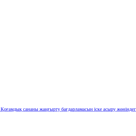
Қоғамдық сананы жаңғырту бағдарламасын іске асыру жөніндег