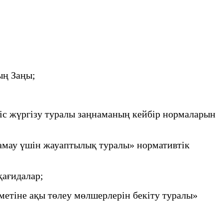
ың Заңы;
с жүргізу туралы заңнаманың кейбір нормаларын
амау үшін жауаптылық туралы» нормативтік
қағидалар;
етіне ақы төлеу мөлшерлерін бекіту туралы»