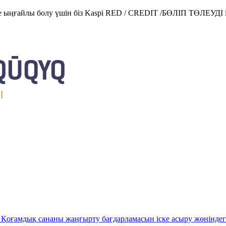
е ыңғайлы болу үшін біз Kaspi RED / CREDIT /БӨЛІП ТӨЛЕУДІ і
Қоғамдық сананы жаңғырту бағдарламасын іске асыру жөніндег