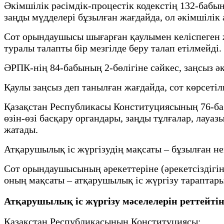
Әкімшілік рәсімдік-процестік кодекстің 132-бабы
заңды мүдделері бұзылған жағдайда, ол әкімшілік 
Сот орындаушысы шығарған қаулымен келіспеген ж
туралы талапты бір мезгілде беру талап етілмейді.
ӘРПК-нің 84-бабының 2-бөлігіне сәйкес, заңсыз ә
Қаулы заңсыз деп танылған жағдайда, сот көрсеті
Қазақстан Республикасы Конституциясының 76-бабы
өзін-өзі басқару органдары, заңды тұлғалар, лау
жатады.
Атқарушылық іс жүргізудің мақсаты – бұзылған не
Сот орындаушысының әрекеттеріне (әрекетсіздігі
оның мақсаты – атқарушылық іс жүргізу тараптар
Атқарушылық іс жүргізу мәселелерін реттейтін
Қазақстан Республикасының Конституциясы;