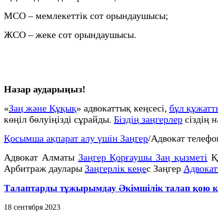
МСО – мемлекеттік сот орындаушысы;
ЖСО – жеке сот орындаушысы.
Назар аударыңыз!
«
Заң және Құқық
» адвокаттық кеңсесі,
бұл құжат
көңіл бөлуіңізді сұрайды.
Біздің заңгерлер
сіздің 
Қосымша ақпарат алу үшін Заңгер
/Адвокат телеф
Адвокат Алматы
Заңгер Қорғаушы Заң қызметі
Қ
Арбитраж даулары
Заңгерлік кеңе
с Заңгер
Адвокат
Талаптарды тұжырымдау Әкімшілік талап қою ке
18 сентября 2023