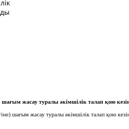
е) шағым жасау туралы әкімшілік талап қою ке
іне) шағым жасау туралы әкімшілік талап қою кезі