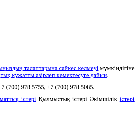
йыңыздың талаптарына сәйкес келмеуі
мүмкіндігіне
тық құжатты әзірлеп көмектесуге дайын
.
 +7 (700) 978 5755, +7 (700) 978 5085.
маттық істері
Қылмыстық істері Әкімшілік
істері