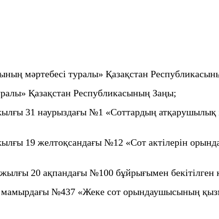
ының мәртебесі туралы» Қазақстан Республикасын
уралы» Қазақстан Республикасының Заңы;
ылғы 31 наурыздағы №1 «Соттардың атқарушылық і
ылғы 19 желтоқсандағы №12 «Сот актілерін орынд
 жылғы 20 ақпандағы №100 бұйрығымен бекітілген 
4 мамырдағы №437 «Жеке сот орындаушысының қызм