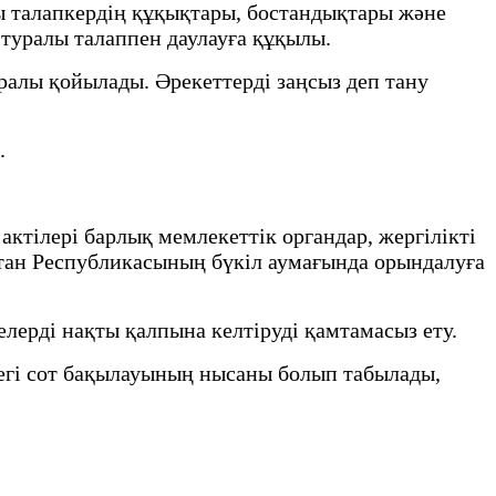
лы талапкердің құқықтары, бостандықтары және
 туралы талаппен даулауға құқылы.
ралы қойылады. Әрекеттерді заңсыз деп тану
.
ктілері барлық мемлекеттік органдар, жергілікті
қстан Республикасының бүкіл аумағында орындалуға
лерді нақты қалпына келтіруді қамтамасыз ету.
дегі сот бақылауының нысаны болып табылады,