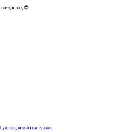
ске қостық 😎
і ұлттық комиссия туралы