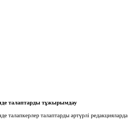
зінде талаптарды тұжырымдау
нде талапкерлер талаптарды әртүрлі редакцияларда