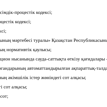
імдік-процестік кодексі;
естік кодексі;
сі;
ның мәртебесі туралы» Қазақстан Республикасыны
ың нормативтік қаулысы;
кцион нысанында сауда-саттықта өткізу қағидалары 
ргандарының автоматтандырылған ақпараттық-талд
ң әкімшілік істер жөніндегі сот алқасы;
і сот алқасы;
сот;