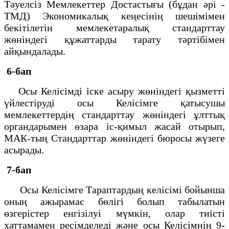
Тәуелсіз Мемлекеттер Достастығы (бұдан әрі -
ТМД) Экономикалық кеңесінің шешімімен
бекітілетін мемлекетаралық стандарттау
жөніндегі құжаттарды тарату тәртібімен
айқындалады.
6-бап
Осы Келісімді іске асыру жөніндегі қызметті
үйлестіруді осы Келісімге қатысушы
мемлекеттердің стандарттау жөніндегі ұлттық
органдарымен өзара іс-қимыл жасай отырып,
МАК-тың Стандарттар жөніндегі бюросы жүзеге
асырады.
7-бап
Осы Келісімге Тараптардың келісімі бойынша
оның ажырамас бөлігі болып табылатын
өзгерістер енгізілуі мүмкін, олар тиісті
хаттамамен ресімделеді және осы Келісімнің 9-