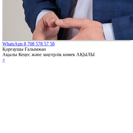
WhatsApp
8 708 578 57 58
Қорғаушы Ғалымжан
Ақылы Кеңес және заңгерлік көмек АҚЫЛЫ
×