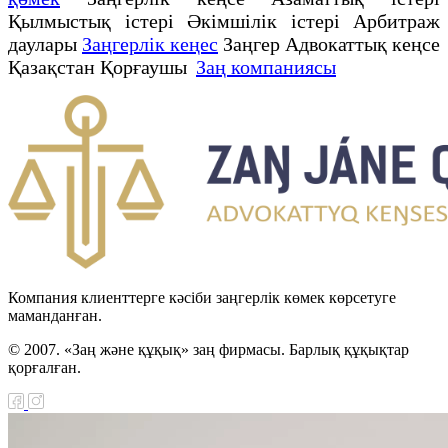
Қылмыстық істері Әкімшілік істері Арбитраж
даулары
Заңгерлік кеңес
Заңгер Адвокаттық кеңсе
Қазақстан Қорғаушы
Заң компаниясы
Компания клиенттерге кәсіби заңгерлік көмек көрсетуге
маманданған.
© 2007. «Заң және құқық» заң фирмасы. Барлық құқықтар
қорғалған.