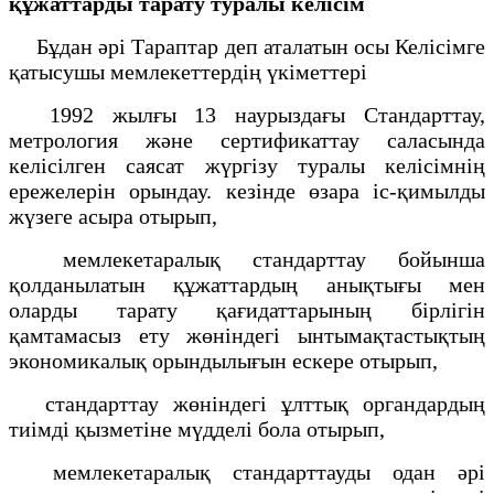
құжаттарды тарату туралы келісім
Бұдан әрі Тараптар деп аталатын осы Келісімге
қатысушы мемлекеттердің үкіметтері
1992 жылғы 13 наурыздағы Стандарттау,
метрология және сертификаттау саласында
келісілген саясат жүргізу туралы келісімнің
ережелерін орындау. кезінде өзара іс-қимылды
жүзеге асыра отырып,
мемлекетаралық стандарттау бойынша
қолданылатын құжаттардың анықтығы мен
оларды тарату қағидаттарының бірлігін
қамтамасыз ету жөніндегі ынтымақтастықтың
экономикалық орындылығын ескере отырып,
стандарттау жөніндегі ұлттық органдардың
тиімді қызметіне мүдделі бола отырып,
мемлекетаралық стандарттауды одан әрі