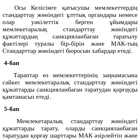
Осы Келісімге қатысушы мемлекеттердің
стандарттау жөніндегі ұлттық органдары немесе
олар уәкілеттік берген ұйымдары
мемлекетаралық стандарттау жөніндегі
құжаттардың санкцияланбаған таратылу
фактілері туралы бір-бірін және МАК-тың
Стандарттар жөніндегі бюросын хабардар етеді.
4-бап
Тараптар өз мемлекеттерінің заңнамасына
сәйкес мемлекетаралық стандарттау жөніндегі
құжаттарды санкцияланбаған таратудан қорғауды
қамтамасыз етеді.
5-бап
Мемлекетаралық стандарттау жөніндегі
құжаттарды тарату, оларды санкцияланбаған
таратудан қорғау шарттары МАК әзірлейтін және