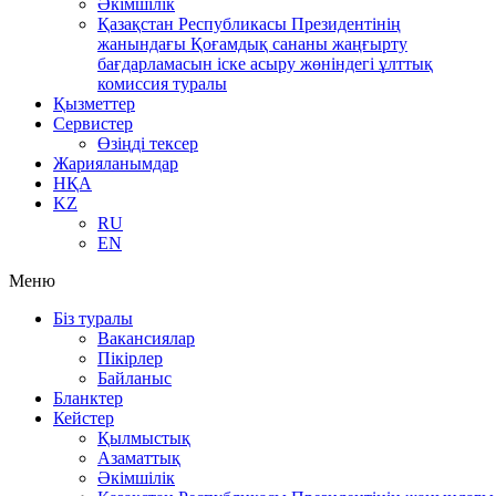
Әкімшілік
Қазақстан Республикасы Президентінің
жанындағы Қоғамдық сананы жаңғырту
бағдарламасын іске асыру жөніндегі ұлттық
комиссия туралы
Қызметтер
Сервистер
Өзіңді тексер
Жарияланымдар
НҚА
KZ
RU
EN
Меню
Біз туралы
Вакансиялар
Пікірлер
Байланыс
Бланктер
Кейстер
Қылмыстық
Азаматтық
Әкімшілік