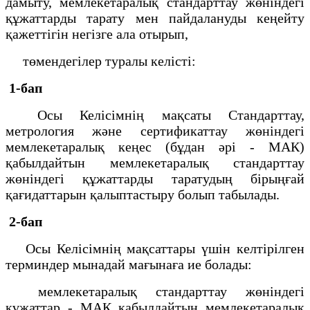
дамыту, мемлекетаралық стандарттау жөніндегі
құжаттарды тарату мен пайдалануды кеңейту
қажеттігін негізге ала отырып,
төмендегілер туралы келісті:
1-бап
Осы Келісімнің мақсаты Стандарттау,
метрология және сертификаттау жөніндегі
мемлекетаралық кеңес (бұдан әрі - МАК)
қабылдайтын мемлекетаралық стандарттау
жөніндегі құжаттарды таратудың бірыңғай
қағидаттарын қалыптастыру болып табылады.
2-бап
Осы Келісімнің мақсаттары үшін келтірілген
терминдер мынадай мағынаға ие болады:
мемлекетаралық стандарттау жөніндегі
құжаттар - МАК қабылдайтын мемлекетаралық