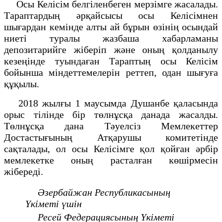
Осы Келісім белгіленбеген мерзімге жасалады.
Тараптардың әрқайсысы осы Келісімнен
шығардан кемінде алты ай бұрын өзінің осындай
ниеті туралы жазбаша хабарламаны
депозитарийге жіберіп және оның қолданылу
кезеңінде туындаған Тараптың осы Келісім
бойынша міндеттемелерін реттеп, одан шығуға
құқылы.
2018 жылғы 1 маусымда Душанбе қаласында
орыс тілінде бір төлнұсқа данада жасалды.
Төлнұсқа дана Тәуелсіз Мемлекеттер
Достастығының Атқарушы комитетінде
сақталады, ол осы Келісімге қол қойған әрбір
мемлекетке оның расталған көшірмесін
жібереді.
Әзербайжан Республикасының
Үкіметі үшін
Ресей Федерациясының Үкіметі