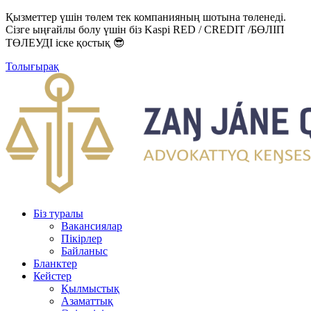
Қызметтер үшін төлем тек компанияның шотына төленеді.
Сізге ыңғайлы болу үшін біз Kaspi RED / CREDIT /БӨЛІП
ТӨЛЕУДІ іске қостық 😎
Толығырақ
Біз туралы
Вакансиялар
Пікірлер
Байланыс
Бланктер
Кейстер
Қылмыстық
Азаматтық