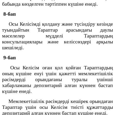
бабында көзделген тәртіппен күшіне енеді.
8-бап
Осы Келісімді қолдану және түсіндіру кезінде
туындайтын Тараптар арасындағы даулы
мәселелер мүдделі Тараптардың
консультациялары және келіссөздері арқылы
шешіледі.
9-бап
Осы Келісім оған қол қойған Тараптардың
оның күшіне енуі үшін қажетті мемлекетішілік
рәсімдерді орындағаны туралы үшінші
хабарламаны депозитарий алған күннен бастап
күшіне енеді.
Мемлекетішілік рәсімдерді кешірек орындаған
Тараптар үшін осы Келісім тиісті құжаттарды
депозитарий алған күннен бастап күшіне енеді.