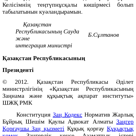
Келісімнің теңтүпнұсқалы көшірмесі болып
табылатынын куәландырамын.
Қазақстан
Республикасының
Сауда
Б.Сұлтанов
және
интеграция
министрі
Қазақстан Республикасының
Президенті
© 2012. Қазақстан Республикасы Әділет
министрлігінің «Қазақстан Республикасының
Заңнама және құқықтық ақпарат институты»
ШЖҚ РМК
Конституция
Заң Кодекс
Норматив Жарлық
Бұйрық Шешім Қаулы Адвокат Алматы
Заңгер
Қорғаушы Заң қызметі
Құқық қорғау
Құқықтық
қөмек
Заңгерлік кеңсе Азаматтық істері