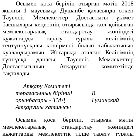
Осымен қоса беріліп отырған мәтін 2018
жылғы 1 маусымда Душанбе қаласында өткен
Тәуелсіз Мемлекеттер Достастығы үкімет
басшылары кеңесінің отырысында қол қойылған
мемлекетаралық стандарттау жөніндегі
құжаттарды тарату туралы келісімнің
теңтүпнұсқалы көшірмесі болып табылатынын
куәландырамын. Жоғарыда аталған Келісімнің
түпнұсқа данасы; Тәуелсіз Мемлекеттер
Достастығының Атқарушы комитетінде
сақталады.
Атқару Комитеті
төрағасының бірінші
В.
орынбасары -
ТМД
Гуминский
Атқарушы хатшысы
Осымен қоса беріліп, отырған мәтін
мемлекетаралық стандарттау жөніндегі
құжаттарды мемлекеттік тілде тарату туралы