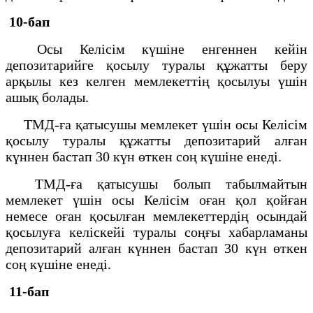
10-бап
Осы Келісім күшіне енгеннен кейін
депозитарийге қосылу туралы құжатты беру
арқылы кез келген мемлекеттің қосылуы үшін
ашық болады.
ТМД-ға қатысушы мемлекет үшін осы Келісім
қосылу туралы құжатты депозитарий алған
күннен бастап 30 күн өткен соң күшіне енеді.
ТМД-ға қатысушы болып табылмайтын
мемлекет үшін осы Келісім оған қол қойған
немесе оған қосылған мемлекеттердің осындай
қосылуға келіскейі туралы соңғы хабарламаны
депозитарий алған күннен бастап 30 күн өткен
соң күшіне енеді.
11-бап