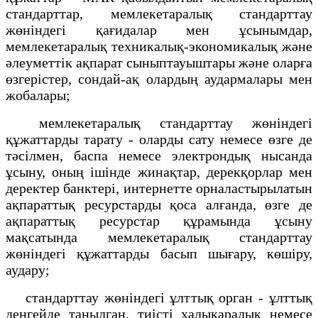
стандарттар, мемлекетаралық стандарттау
жөніндегі қағидалар мен ұсынымдар,
мемлекетаралық техникалық-экономикалық және
әлеуметтік ақпарат сыныптауыштары және оларға
өзгерістер, сондай-ақ олардың аудармалары мен
жобалары;
мемлекетаралық стандарттау жөніндегі
құжаттарды тарату - оларды сату немесе өзге де
тәсілмен, баспа немесе электрондық нысанда
ұсыну, оның ішінде жинақтар, дерекқорлар мен
деректер банктері, интернетте орналастырылатын
ақпараттық ресурстарды қоса алғанда, өзге де
ақпараттық ресурстар құрамында ұсыну
мақсатында мемлекетаралық стандарттау
жөніндегі құжаттарды басып шығару, көшіру,
аудару;
стандарттау жөніндегі ұлттық орган - ұлттық
деңгейде танылган, тиісті халықаралық немесе