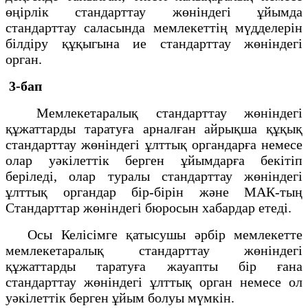
өңірлік стандарттау жөніндегі ұйымда
стандарттау саласында мемлекеттің мүдделерін
білдіру құқыгына ие стандарттау жөніндегі
орган.
3-бап
Мемлекетаралық стандарттау жөніндегі
құжаттарды таратуға арналған айрықша құқық
стандарттау жөніндегі ұлттық органдарға немесе
олар уәкілеттік берген ұйымдарға бекітіп
беріледі, олар туралы стандарттау жөніндегі
ұлттық органдар бір-бірін және МАК-тың
Стандарттар жөніндегі бюросын хабардар етеді.
Осы Келісімге қатысушы әрбір мемлекетте
мемлекетаралық стандарттау жөніндегі
құжаттарды таратуға жауапты бір ғана
стандарттау жөніндегі ұлттық орган немесе ол
уәкілеттік берген ұйым болуы мүмкін.