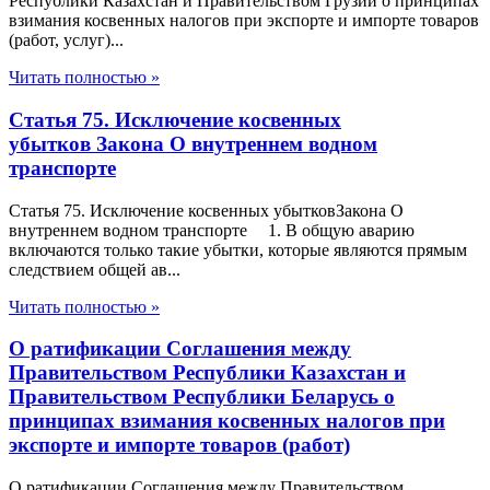
Республики Казахстан и Правительством Грузии о принципах
взимания косвенных налогов при экспорте и импорте товаров
(работ, услуг)...
Читать полностью »
Статья 75. Исключение косвенных
убытков Закона О внутреннем водном
транспорте
Статья 75. Исключение косвенных убытковЗакона О
внутреннем водном транспорте 1. В общую аварию
включаются только такие убытки, которые являются прямым
следствием общей ав...
Читать полностью »
О ратификации Соглашения между
Правительством Республики Казахстан и
Правительством Республики Беларусь о
принципах взимания косвенных налогов при
экспорте и импорте товаров (работ)
О ратификации Соглашения между Правительством