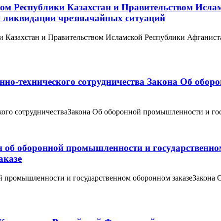
м Республики Казахстан и Правительством Исламс
и ликвидации чрезвычайных ситуаций
Казахстан и Правительством Исламской Республики Афганистан
оенно-технического сотрудничества Закона Об обо
ского сотрудничестваЗакона Об оборонной промышленности и го
ан об оборонной промышленности и государственн
аказе
ной промышленности и государственном оборонном заказеЗакон