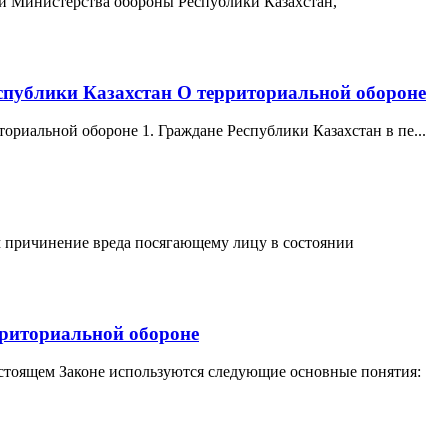
 и Министерства обороны Республики Казахстан,
еспублики Казахстан О территориальной обороне
ориальной обороне 1. Граждане Республики Казахстан в пе...
м причинение вреда посягающему лицу в состоянии
рриториальной обороне
астоящем Законе используются следующие основные понятия: