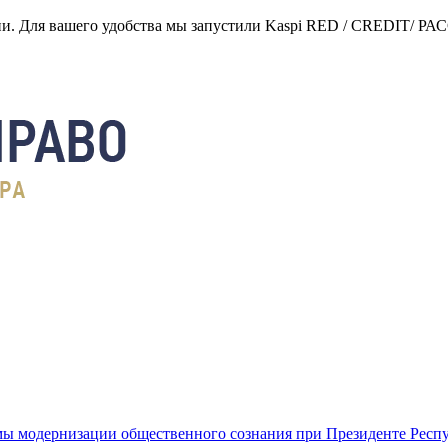
нии. Для вашего удобства мы запустили Kaspi RED / CREDIT/ Р
ы модернизации общественного сознания при Президенте Респ