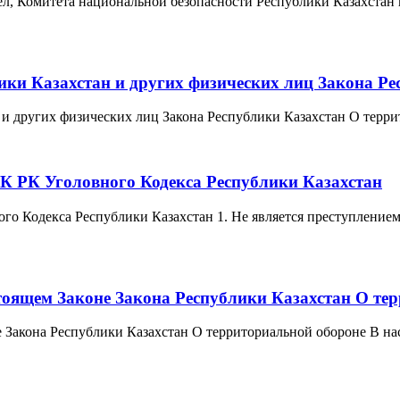
ел, Комитета национальной безопасности Республики Казахстан
лики Казахстан и других физических лиц Закона Р
 и других физических лиц Закона Республики Казахстан О террит
УК РК Уголовного Кодекса Республики Казахстан
го Кодекса Республики Казахстан 1. Не является преступление
стоящем Законе Закона Республики Казахстан О те
е Закона Республики Казахстан О территориальной обороне В н