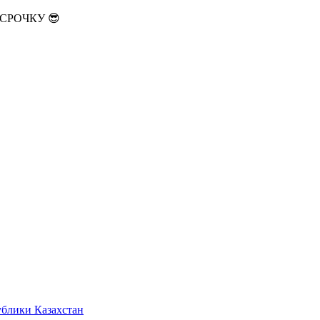
АССРОЧКУ 😎
ублики Казахстан