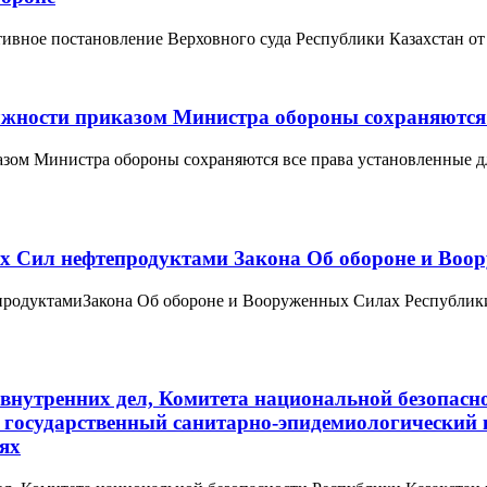
ное постановление Верховного суда Республики Казахстан от 11
жности приказом Министра обороны сохраняются 
зом Министра обороны сохраняются все права установленные д
ых Сил нефтепродуктами Закона Об обороне и Воо
епродуктамиЗакона Об обороне и Вооруженных Силах Республ
 внутренних дел, Комитета национальной безопасн
 государственный санитарно-эпидемиологический 
ях