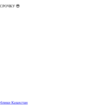
АССРОЧКУ 😎
ублики Казахстан