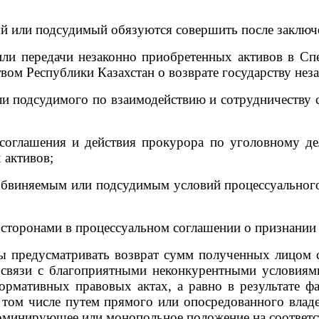
 или подсудимый обязуются совершить после заключе
и передачи незаконно приобретенных активов в С
твом Республики Казахстан о возврате государству не
 подсудимого по взаимодействию и сотрудничеству с
лашения и действия прокурора по уголовному дел
 активов;
иняемым или подсудимым условий процессуального 
сторонами в процессуальном соглашении о признании 
редусматривать возврат сумм полученных лицом св
 связи с благоприятными неконкурентными условиям
рмативных правовых актах, а равно в результате ф
 том числе путем прямого или опосредованного влад
доминирующее или монопольное положение на соответ