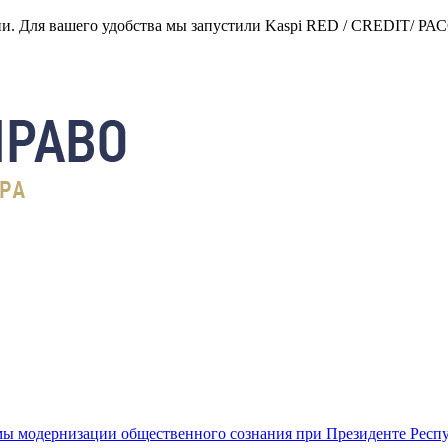
нии. Для вашего удобства мы запустили Kaspi RED / CREDIT/ Р
ы модернизации общественного сознания при Президенте Респ