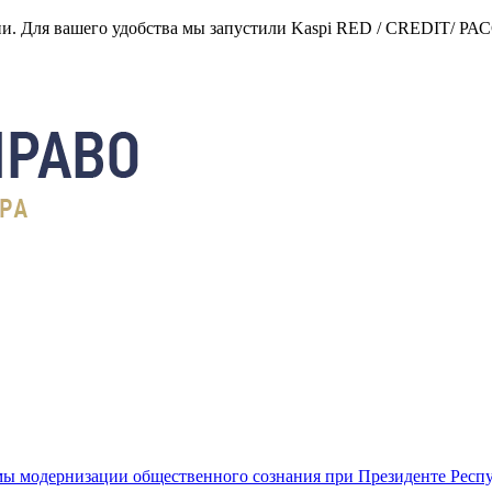
нии. Для вашего удобства мы запустили Kaspi RED / CREDIT/ Р
ы модернизации общественного сознания при Президенте Респ