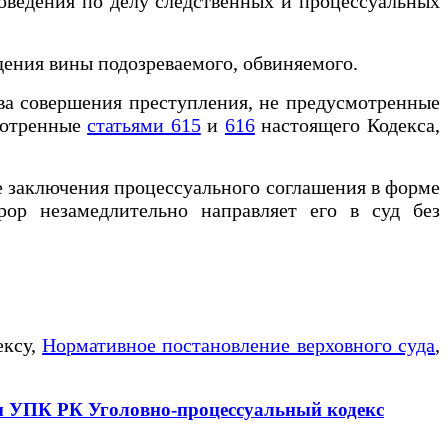
оведения по делу следственных и процессуальных
дения вины подозреваемого, обвиняемого.
ва совершения преступления, не предусмотренные
мотренные
статьями 615
и
616
настоящего Кодекса,
 заключения процессуального соглашения в форме
ор незамедлительно направляет его в суд без
ексу,
Нормативное постановление верховного суда
,
ны УПК РК Уголовно-процессуальный кодекс