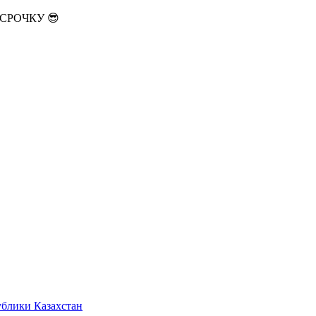
АССРОЧКУ 😎
ублики Казахстан