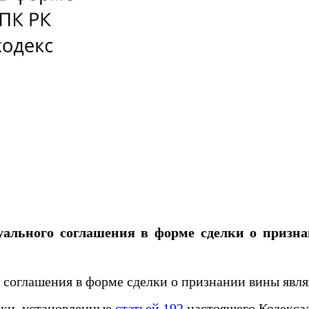
суального соглашения в форме сделки о при
оглашения в форме сделки о признании вины явля
оки, установленные
статьей 192
настоящего Кодекса