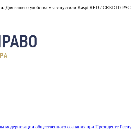
нии. Для вашего удобства мы запустили Kaspi RED / CREDIT/ Р
ы модернизации общественного сознания при Президенте Респ