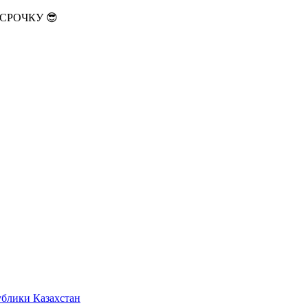
АССРОЧКУ 😎
ублики Казахстан