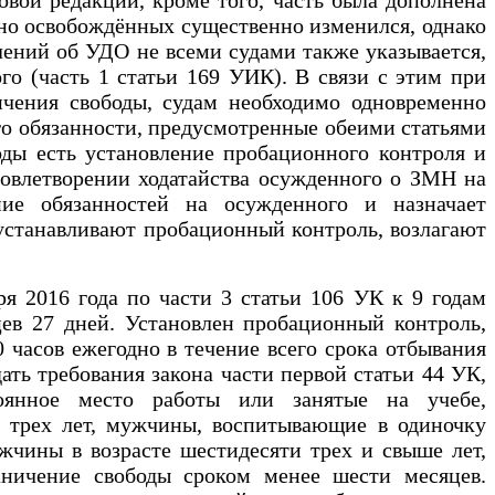
очно освобождённых существенно изменился, однако
ений об УДО не всеми судами также указывается,
го (часть 1 статьи 169 УИК). В связи с этим при
ичения свободы, судам необходимо одновременно
ого обязанности, предусмотренные обеими статьями
ды есть установление пробационного контроля и
довлетворении ходатайства осужденного о ЗМН на
ние обязанностей на осужденного и назначает
 устанавливают пробационный контроль, возлагают
я 2016 года по части 3 статьи 106 УК к 9 годам
ев 27 дней. Установлен пробационный контроль,
 часов ежегодно в течение всего срока отбывания
ть требования закона части первой статьи 44 УК,
оянное место работы или занятые на учебе,
 трех лет, мужчины, воспитывающие в одиночку
ужчины в возрасте шестидесяти трех и свыше лет,
аничение свободы сроком менее шести месяцев.