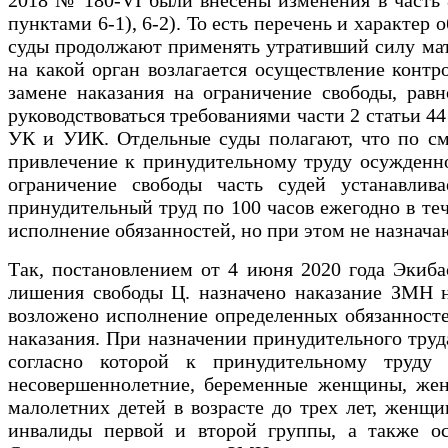
пунктами 6-1), 6-2). То есть перечень и характе
суды продолжают применять утративший силу мат
на какой орган возлагается осуществление контр
замене наказания на ограничение свободы, рав
руководствоваться требованиями части 2 статьи 4
УК и УИК. Отдельные суды полагают, что по см
привлечение к принудительному труду осужденно
ограничение свободы часть судей устанавлив
принудительный труд по 100 часов ежегодно в те
исполнение обязанностей, но при этом не назнача
Так, постановлением от 4 июня 2020 года Экиба
лишения свободы Ц. назначено наказание ЗМН н
возложено исполнение определенных обязанностей
наказания. При назначении принудительного труд
согласно которой к принудительному труду
несовершеннолетние, беременные женщины, жен
малолетних детей в возрасте до трех лет, женщи
инвалиды первой и второй группы, а также ос