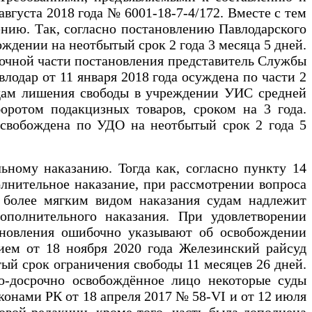
густа 2018 года № 6001-18-7-4/172. Вместе с тем
нию. Так, согласно постановлению Павлодарского
ождении на неотбытый срок 2 года 3 месяца 5 дней.
вочной части постановления представитель Службы
влодар от 11 января 2018 года осуждена по части 2
 годам лишения свободы в учреждении УИС средней
оротом подакцизных товаров, сроком на 3 года.
 освобождена по УДО на неотбытый срок 2 года 5
ьному наказанию. Тогда как, согласно пункту 14
олнительное наказание, при рассмотрении вопроса
я более мягким видом наказания судам надлежит
полнительного наказания. При удовлетворении
ановления ошибочно указывают об освобождении
нием от 18 ноября 2020 года Железинский райсуд
тый срок ограничения свободы 11 месяцев 26 дней.
о-досрочно освобождённое лицо некоторые суды
онами РК от 18 апреля 2017 № 58-VI и от 12 июля
овой редакции, кроме того, часть была дополнена