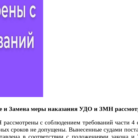
ие и Замена меры наказания УДО и ЗМН рассмот
отрены с соблюдением требований части 4 стат
нных сроков не допущены. Вынесенные судами пос
ставлена в соответствии с положениями закона 