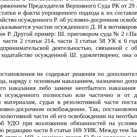
яжением Председателя Верховного Суда РК от 29 ав
татки и факты упрощенного подхода к их составле
тайство осужденного Р. об условно-досрочном освоб
 указывается участие осужденного Д. И в мотивиро
не Р. Другой пример: Ш. приговором суда № 2 г.Па
 3) части 2 статьи 214, части 3 статьи 58 УК к 6
дпринимательской деятельностью, связанной с об
 ходатайство осужденной Ш. удовлетворено, она
становления не содержат решения по дополнител
да, наряду с основным наказанием, назначено доп
го наказания либо замене неотбытого наказани
я осужденного полностью или частично и от до
м материалам, судьи в резолютивной части пост
словно-досрочном освобождении. Так, постановле
езолютивной части об его освобождении на неотбы
об УДО при возложении обязанностей на условн
редакцию части 8 статьи 169 УИК. Между тем Зак
 статьи 169, а именно: пункт 6) был изложен в н