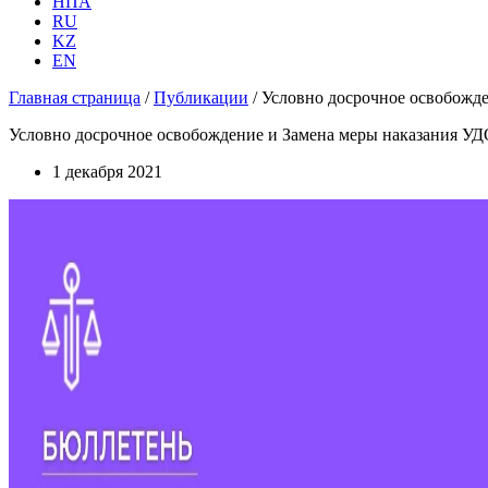
НПА
RU
KZ
EN
Главная страница
/
Публикации
/
Условно досрочное освобожд
Условно досрочное освобождение и Замена меры наказания У
1 декабря 2021