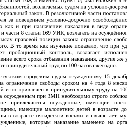
р обязанностей, возлагаемых судом на условно-доср
ериальный закон. В резолютивной части постановл
оля за поведением условно-досрочно освобождённо
но как и при назначении наказания в виде огран
4 и части 8 статьи 169 УИК, возлагать на осуждённ
ыслу правовой позиции закона ограничение свобо
го. В то время как изучение показало, что при у
ает пробационный контроль, возлагает исполне
чение всего срока отбывания наказания, другие же
ют принудительный труд по 100 часов ежегодно.
стузским городским судом осужденному 15 декабр
а ограничение свободы сроком на 4 года 8 месяц
 и он привлечен к принудительному труду на 100
а осужденным при ЗМН необходимо строго соблюда
 не привлекаются осужденные, имеющие пост
щины, имеющие малолетних детей в возрасте до
ны в возрасте пятидесяти восьми и свыше лет, м
ужденные, которым наказание заменено на орг