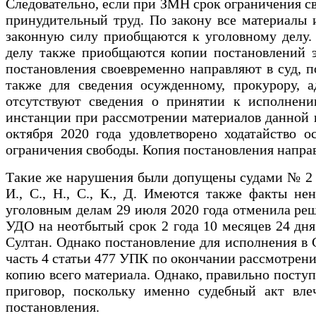
Следовательно, если при ЗМН срок ограничения сво
принудительный труд. По закону все материалы
законную силу приобщаются к уголовному делу.
делу также приобщаются копии постановлений э
постановления своевременно направляют в суд, 
также для сведения осужденному, прокурору, 
отсутствуют сведения о принятии к исполнени
инстанции при рассмотрении материалов данной к
октября 2020 года удовлетворено ходатайство 
ограничения свободы. Копия постановления направл
Такие же нарушения были допущены судами № 2 г.Т
И., С., Н., С., К., Д. Имеются также факты не
уголовным делам 29 июля 2020 года отменила реше
УДО на неотбытый срок 2 года 10 месяцев 24 дня
Султан. Однако постановление для исполнения в 
часть 4 статьи 477 УПК по окончании рассмотрения
копию всего материала. Однако, правильно поступ
приговор, поскольку именно судебный акт вле
постановления.