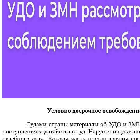
Условно досрочное освобожден
Судами страны материалы об УДО и ЗМН рассм
поступления ходатайства в суд. Нарушения указа
судебного акта. Каждая часть постановления со