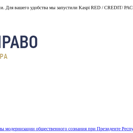
нии. Для вашего удобства мы запустили Kaspi RED / CREDIT/ Р
ы модернизации общественного сознания при Президенте Респ