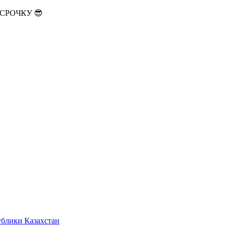
АССРОЧКУ 😎
ублики Казахстан