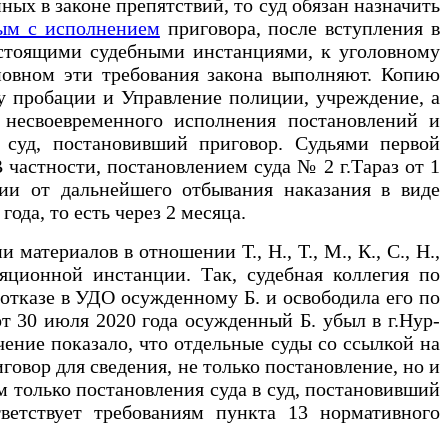
ных в законе препятствий, то суд обязан назначить
ным с исполнением
приговора, после вступления в
естоящими судебными инстанциями, к уголовному
новном эти требования закона выполняют. Копию
у пробации и Управление полиции, учреждение, а
 несвоевременного исполнения постановлений и
 суд, постановивший приговор. Судьями первой
частности, постановлением суда № 2 г.Тараз от 1
нии от дальнейшего отбывания наказания в виде
ода, то есть через 2 месяца.
териалов в отношении Т., Н., Т., М., К., С., Н.,
ляционной инстанции. Так, судебная коллегия по
 отказе в УДО осужденному Б. и освободила его по
т 30 июля 2020 года осужденный Б. убыл в г.Нур-
ение показало, что отдельные суды со ссылкой на
говор для сведения, не только постановление, но и
м только постановления суда в суд, постановивший
ветствует требованиям пункта 13 нормативного