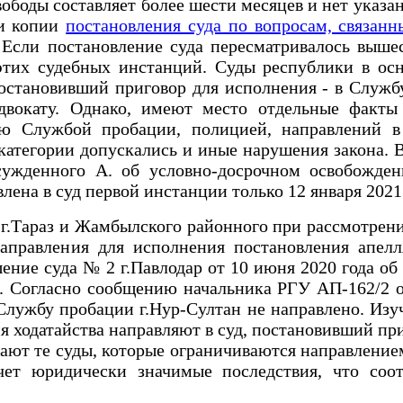
боды составляет более шести месяцев и нет указан
 и копии
постановления суда по вопросам, связан
 Если постановление суда пересматривалось выш
тих судебных инстанций. Суды республики в ос
постановивший приговор для исполнения - в Служб
адвокату. Однако, имеют место отдельные факты
ю Службой пробации, полицией, направлений в
атегории допускались и иные нарушения закона. В 
осужденного А. об условно-досрочном освобожде
ена в суд первой инстанции только 12 января 2021 г
араз и Жамбылского районного при рассмотрении ма
направления для исполнения постановления апел
ние суда № 2 г.Павлодар от 10 июня 2020 года об
. Согласно сообщению начальника РГУ АП-162/2 о
Службу пробации г.Нур-Султан не направлено. Изуч
 ходатайства направляют в суд, постановивший при
ают те суды, которые ограничиваются направление
чет юридически значимые последствия, что соот