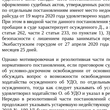
оформлению судебных актов, утвержденных распор
по отдельным постановлениям имеют место недос
райсуда от 19 марта 2020 года удовлетворено хода
При этом в вводной части данного постановления
пробации в суде характеризует осужденного Д., а 
статьи 262, части 2 статьи 233, по пунктам 1),
безопасности с лишением права заниматься пре
Экибастузским горсудом от 27 апреля 2020 года
месяцев 25 дней.
Однако мотивировочная и резолютивная части по
нормативного постановления, если приговором су
об условно-досрочном освобождении от основно
обсуждать вопрос о возможности освобождени
ходатайства осужденного об УДО, по отдельны
осужденного, тогда как следует указывать об у
удовлетворил ходатайство О. об УДО и указал в р
Нередко в резолютивной части постановлений 
продолжают указывать устаревшую недействующую 
2018 № 180-VI были внесены изменения в часть 8