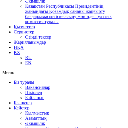
Әкімшілік
Қазақстан Республикасы Президентінің
жанындағы Қоғамдық сананы жаңғырту
бағдарламасын іске асыру жөніндегі ұлттық
комиссия туралы
Қызметтер
Сервистер
Өзіңді тексер
Жарияланымдар
НҚА
KZ
RU
EN
Меню
Біз туралы
Вакансиялар
Пікірлер
Байланыс
Бланктер
Кейстер
Қылмыстық
Азаматтық
Әкімшілік