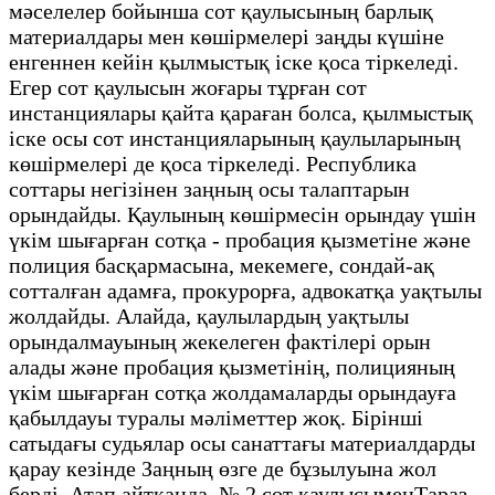
мәселелер бойынша сот қаулысының барлық
материалдары мен көшірмелері заңды күшіне
енгеннен кейін қылмыстық іске қоса тіркеледі.
Егер сот қаулысын жоғары тұрған сот
инстанциялары қайта қараған болса, қылмыстық
іске осы сот инстанцияларының қаулыларының
көшірмелері де қоса тіркеледі. Республика
соттары негізінен заңның осы талаптарын
орындайды. Қаулының көшірмесін орындау үшін
үкім шығарған сотқа - пробация қызметіне және
полиция басқармасына, мекемеге, сондай-ақ
сотталған адамға, прокурорға, адвокатқа уақтылы
жолдайды. Алайда, қаулылардың уақтылы
орындалмауының жекелеген фактілері орын
алады және пробация қызметінің, полицияның
үкім шығарған сотқа жолдамаларды орындауға
қабылдауы туралы мәліметтер жоқ. Бірінші
сатыдағы судьялар осы санаттағы материалдарды
қарау кезінде Заңның өзге де бұзылуына жол
берді. Атап айтқанда, № 2 сот қаулысыменТараз