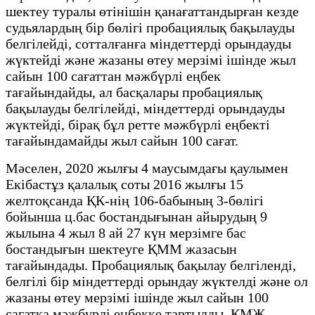
шектеу туралы өтінішін қанағаттандырған кезде
судьялардың бір бөлігі пробациялық бақылауды
белгілейді, сотталғанға міндеттерді орындауды
жүктейді және жазаны өтеу мерзімі ішінде жыл
сайын 100 сағаттан мәжбүрлі еңбек
тағайындайды, ал басқалары пробациялық
бақылауды белгілейді, міндеттерді орындауды
жүктейді, бірақ бұл ретте мәжбүрлі еңбекті
тағайындамайды жыл сайын 100 сағат.
Мәселен, 2020 жылғы 4 маусымдағы қаулымен
Екібастұз қалалық соты 2016 жылғы 15
желтоқсанда ҚК-нің 106-бабының 3-бөлігі
бойынша ц.бас бостандығынан айырудың 9
жылына 4 жыл 8 ай 27 күн мерзімге бас
бостандығын шектеуге ҚММ жазасын
тағайындады. Пробациялық бақылау белгіленді,
белгілі бір міндеттерді орындау жүктелді және ол
жазаны өтеу мерзімі ішінде жыл сайын 100
сағатқа мәжбүрлі еңбекке тартылды. ҚМЖ