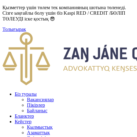
Қызметтер үшін төлем тек компанияның шотына төленеді.
Сізге ыңғайлы болу үшін біз Kaspi RED / CREDIT /БӨЛІП
ТӨЛЕУДІ іске қостық 😎
Толығырақ
Біз туралы
Вакансиялар
Пікірлер
Байланыс
Бланктер
Кейстер
Қылмыстық
Азаматтық