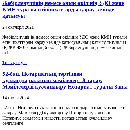
Жәбірленушінің немесе оның өкілінің УДО және
ҚМН туралы өтінішхаттарды қарау кезінде
қатысуы
24 октября 2021
Жәбірленушінің немесе оның өкілінің УДО және ҚМН туралы
өтінішхаттарды қарау кезінде қатысуыОның қатысу тиімділігі
(ҚІЖК 480-бабының 6-бөлігі). Жәбірленушінің немесе оның
өкіл...
Толық оқу »
52-бап. Нотариаттық тәртiппен
куәландырылатын мәмiлелер 8-тарау.
Мәмiлелердi куәландыру Нотариат туралы Заңы
14 июля 2024
52-бап. Нотариаттық тәртiппен куәландырылатын мәмiлелер
8-тарау. Мәмiлелердi куәландыру Нотариат туралы Заңы
Нотариус заңдармен мiндеттi нотариаттық куәландыру
белгiленге...