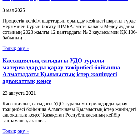
3 мая 2025
Процестік келісім шарттарын орындау кезіндегі шартты түрде
мерзімінен бұрын босату ШМБАлматы қаласы Медеу ауданы
сотының 2023 жылғы 12 қаңтардағы № 2 қаулысымен ҚК 106-
бабының...
Толық оқу »
Кассациялық сатыдағы УДО туралы
материалдарды қарау тәжірибесі бойынша
Алматыдағы Қылмыстық істер жөніндегі
адвокаттық кеңсе
23 августа 2021
Кассациялық сатыдағы УДО туралы материалдарды қарау
тәжірибесі бойынша Алматыдағы Қылмыстық істер жөніндегі
адвокаттық кеңсе"Қазақстан Республикасының кейбір
заңнамалық актіле...
Толық оқу »