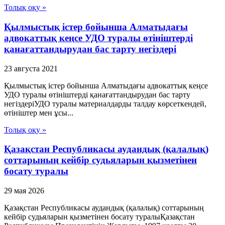
Толық оқу »
Қылмыстық істер бойынша Алматыдағы
адвокаттық кеңсе УДО туралы өтініштерді
қанағаттандырудан бас тарту негіздері
23 августа 2021
Қылмыстық істер бойынша Алматыдағы адвокаттық кеңсе
УДО туралы өтініштерді қанағаттандырудан бас тарту
негіздеріУДО туралы материалдарды талдау көрсеткендей,
өтініштер мен ұсы...
Толық оқу »
Қазақстан Республикасы аудандық (қалалық)
соттарының кейбiр судьяларын қызметiнен
босату туралы
29 мая 2026
Қазақстан Республикасы аудандық (қалалық) соттарының
кейбiр судьяларын қызметiнен босату туралыҚазақстан