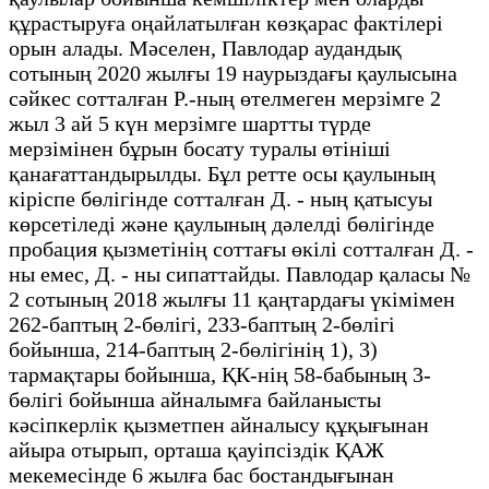
құрастыруға оңайлатылған көзқарас фактілері
орын алады. Мәселен, Павлодар аудандық
сотының 2020 жылғы 19 наурыздағы қаулысына
сәйкес сотталған Р.-ның өтелмеген мерзімге 2
жыл 3 ай 5 күн мерзімге шартты түрде
мерзімінен бұрын босату туралы өтініші
қанағаттандырылды. Бұл ретте осы қаулының
кіріспе бөлігінде сотталған Д. - ның қатысуы
көрсетіледі және қаулының дәлелді бөлігінде
пробация қызметінің соттағы өкілі сотталған Д. -
ны емес, Д. - ны сипаттайды. Павлодар қаласы №
2 сотының 2018 жылғы 11 қаңтардағы үкімімен
262-баптың 2-бөлігі, 233-баптың 2-бөлігі
бойынша, 214-баптың 2-бөлігінің 1), 3)
тармақтары бойынша, ҚК-нің 58-бабының 3-
бөлігі бойынша айналымға байланысты
кәсіпкерлік қызметпен айналысу құқығынан
айыра отырып, орташа қауіпсіздік ҚАЖ
мекемесінде 6 жылға бас бостандығынан