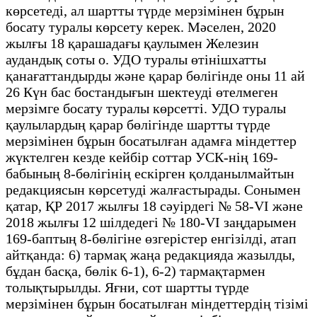
көрсетеді, ал шартты түрде мерзімінен бұрын
босату туралы көрсету керек. Мәселен, 2020
жылғы 18 қарашадағы қаулымен Железин
аудандық соты о. УДО туралы өтінішхатты
қанағаттандырды және қарар бөлігінде оны 11 ай
26 Күн бас бостандығын шектеуді өтелмеген
мерзімге босату туралы көрсетті. УДО туралы
қаулылардың қарар бөлігінде шартты түрде
мерзімінен бұрын босатылған адамға міндеттер
жүктелген кезде кейбір соттар УСК-нің 169-
бабының 8-бөлігінің ескірген қолданылмайтын
редакциясын көрсетуді жалғастырады. Сонымен
қатар, ҚР 2017 жылғы 18 сәуірдегі № 58-VI және
2018 жылғы 12 шілдедегі № 180-VI заңдарымен
169-баптың 8-бөлігіне өзгерістер енгізілді, атап
айтқанда: 6) тармақ жаңа редакцияда жазылды,
бұдан басқа, бөлік 6-1), 6-2) тармақтармен
толықтырылды. Яғни, сот шартты түрде
мерзімінен бұрын босатылған міндеттердің тізімі