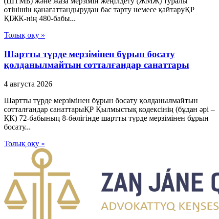
(ШТМБ) және жаза мерзімін жеңілдету (ЖМЖ) туралы
өтінішін қанағаттандырудан бас тарту немесе қайтаруҚР
ҚІЖК-нің 480-бабы...
Толық оқу »
Шартты түрде мерзімінен бұрын босату
қолданылмайтын сотталғандар санаттары
4 августа 2026
Шартты түрде мерзімінен бұрын босату қолданылмайтын
сотталғандар санаттарыҚР Қылмыстық кодексінің (бұдан әрі –
ҚК) 72-бабының 8-бөлігінде шартты түрде мерзімінен бұрын
босату...
Толық оқу »