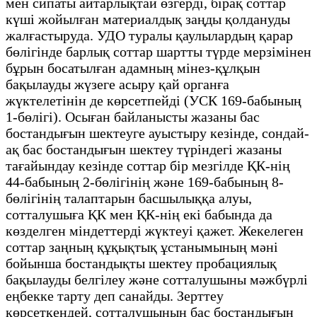
мен сипаты айтарлықтай өзгерді, бірақ соттар
күші жойылған материалдық заңды қолдануды
жалғастыруда. УДО туралы қаулылардың қарар
бөлігінде барлық соттар шартты түрде мерзімінен
бұрын босатылған адамның мінез-құлқын
бақылауды жүзеге асыру қай органға
жүктелетінін де көрсетпейді (УСК 169-бабының
1-бөлігі). Осыған байланысты жазаны бас
бостандығын шектеуге ауыстыру кезінде, сондай-
ақ бас бостандығын шектеу түріндегі жазаны
тағайындау кезінде соттар бір мезгілде ҚК-нің
44-бабының 2-бөлігінің және 169-бабының 8-
бөлігінің талаптарын басшылыққа алуы,
сотталушыға ҚК мен ҚК-нің екі бабында да
көзделген міндеттерді жүктеуі қажет. Жекелеген
соттар заңның құқықтық ұстанымының мәні
бойынша бостандықты шектеу пробациялық
бақылауды белгілеу және сотталушыны мәжбүрлі
еңбекке тарту деп санайды. Зерттеу
көрсеткендей, сотталушының бас бостандығын