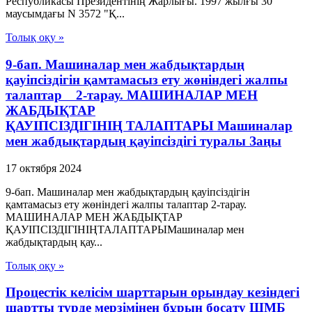
Республикасы Президентiнiң Жарлығы. 1997 жылғы 30
маусымдағы N 3572 "Қ...
Толық оқу »
9-бап. Машиналар мен жабдықтардың
қауіпсіздігін қамтамасыз ету жөніндегі жалпы
талаптар 2-тарау. МАШИНАЛАР МЕН
ЖАБДЫҚТАР
ҚАУІПСІЗДІГІНІҢ ТАЛАПТАРЫ Машиналар
мен жабдықтардың қауіпсіздігі туралы Заңы
17 октября 2024
9-бап. Машиналар мен жабдықтардың қауіпсіздігін
қамтамасыз ету жөніндегі жалпы талаптар 2-тарау.
МАШИНАЛАР МЕН ЖАБДЫҚТАР
ҚАУІПСІЗДІГІНІҢТАЛАПТАРЫМашиналар мен
жабдықтардың қау...
Толық оқу »
Процестік келісім шарттарын орындау кезіндегі
шартты түрде мерзімінен бұрын босату ШМБ