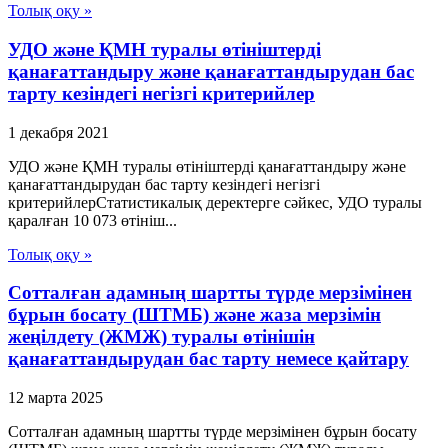
Толық оқу »
УДО және ҚМН туралы өтініштерді
қанағаттандыру және қанағаттандырудан бас
тарту кезіндегі негізгі критерийлер
1 декабря 2021
УДО және ҚМН туралы өтініштерді қанағаттандыру және
қанағаттандырудан бас тарту кезіндегі негізгі
критерийлерСтатистикалық деректерге сәйкес, УДО туралы
қаралған 10 073 өтініш...
Толық оқу »
Сотталған адамның шартты түрде мерзімінен
бұрын босату (ШТМБ) және жаза мерзімін
жеңілдету (ЖМЖ) туралы өтінішін
қанағаттандырудан бас тарту немесе қайтару
12 марта 2025
Сотталған адамның шартты түрде мерзімінен бұрын босату