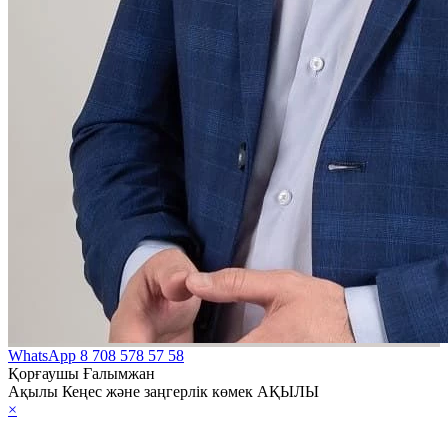
WhatsApp
8 708 578 57 58
Қорғаушы Ғалымжан
Ақылы Кеңес және заңгерлік көмек АҚЫЛЫ
×