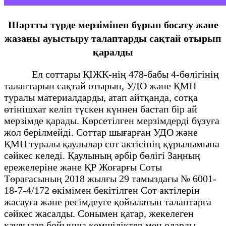
Шартты түрде мерзімінен бұрын босату және
жазаны ауыстыру талаптарды сақтай отырып
қаралды
Ел соттары ҚІЖК-нің 478-бабы 4-бөлігінің
талаптарын сақтай отырып, УДО және ҚМН
туралы материалдарды, атап айтқанда, сотқа
өтінішхат келіп түскен күннен бастап бір ай
мерзімде қарады. Көрсетілген мерзімдерді бұзуға
жол берілмейді. Соттар шығарған УДО және
ҚМН туралы қаулылар сот актісінің құрылымына
сәйкес келеді. Қаулының әрбір бөлігі Заңның
ережелеріне және ҚР Жоғарғы Соты
Төрағасының 2018 жылғы 29 тамыздағы № 6001-
18-7-4/172 өкімімен бекітілген Сот актілерін
жасауға және ресімдеуге қойылатын талаптарға
сәйкес жасалды. Сонымен қатар, жекелеген
қаулылар бойынша кемшіліктер мен оларды