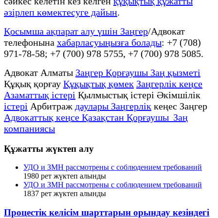
сәйкес келетін кез келген
құқықтық құжатты
әзірлеп көмектесуге дайын
.
Қосымша ақпарат алу үшін Заңгер
/Адвокат
телефонына
хабарласуыңызға болады
: +7 (708)
971-78-58; +7 (700) 978 5755, +7 (700) 978 5085.
Адвокат Алматы
Заңгер Қорғаушы Заң қызметі
Құқық қорғау
Құқықтық қөмек
Заңгерлік кеңсе
Азаматтық істері
Қылмыстық істері Әкімшілік
істері
Арбитраж
даулары Заңгерлік
кеңес Заңгер
Адвокаттық кеңсе Қазақстан Қорғаушы Заң
компаниясы
Құжатты жүктеп алу
УДО и ЗМН рассмотрены с соблюдением требований
1980
рет жүктеп алынды
УДО и ЗМН рассмотрены с соблюдением требований
1837
рет жүктеп алынды
Процестік келісім шарттарын орындау кезіндегі