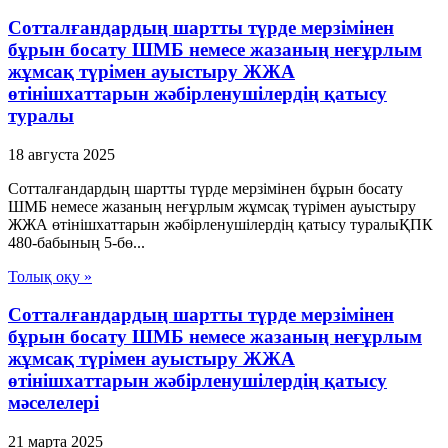
Сотталғандардың шартты түрде мерзімінен
бұрын босату ШМБ немесе жазаның неғұрлым
жұмсақ түрімен ауыстыру ЖЖА
өтінішхаттарын жәбірленушілердің қатысу
туралы
18 августа 2025
Сотталғандардың шартты түрде мерзімінен бұрын босату
ШМБ немесе жазаның неғұрлым жұмсақ түрімен ауыстыру
ЖЖА өтінішхаттарын жәбірленушілердің қатысу туралыҚПК
480-бабының 5-бө...
Толық оқу »
Сотталғандардың шартты түрде мерзімінен
бұрын босату ШМБ немесе жазаның неғұрлым
жұмсақ түрімен ауыстыру ЖЖА
өтінішхаттарын жәбірленушілердің қатысу
мәселелері
21 марта 2025