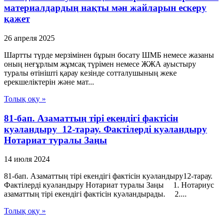
материалдардың нақты мән жайларын ескеру
қажет
26 апреля 2025
Шартты түрде мерзімінен бұрын босату ШМБ немесе жазаны
оның неғұрлым жұмсақ түрімен немесе ЖЖА ауыстыру
туралы өтінішті қарау кезінде сотталушының жеке
ерекшеліктерін және мат...
Толық оқу »
81-бап. Азаматтың тiрi екендiгi фактiсiн
куәландыру 12-тарау. Фактiлердi куәландыру
Нотариат туралы Заңы
14 июля 2024
81-бап. Азаматтың тiрi екендiгi фактiсiн куәландыру12-тарау.
Фактiлердi куәландыру Нотариат туралы Заңы 1. Нотариус
азаматтың тiрi екендiгi фактiсiн куәландырады. 2....
Толық оқу »