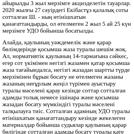
айырылды 3 жыл мерзімге акцизделетін тауарлар.
2020 жылғы 27 сәуірдегі Екібастұз қалалық соты
сотталған Ш. - ның өтінішхатын
қанағаттандырды, ол өтелмеген 2 жыл 5 ай 25 күн
мерзімге УДО бойынша босатылды.
Алайда, қаулының уәждемелік және қарар
бөлімдерінде қосымша жаза туралы шешім жоқ.
Ал, нормативтік қаулының 14-тармағына сәйкес,
егер сот үкімімен негізгі жазамен қатар қосымша
жаза тағайындалса, негізгі жазадан шартты түрде
мерзімінен бұрын босату не өтелмеген жазаны
жазаның неғұрлым жеңіл түрімен ауыстыру
туралы мәселені қарау кезінде соттар сотталған
адамды толық немесе ішінара және қосымша
жазадан босату мүмкіндігі туралы мәселені
талқылауға тиіс. Сотталған адамның УДО туралы
өтінішхатын қанағаттандыру кезінде жекелеген
материалдар бойынша судьялар қаулының қарар
бөлігінде сотталған адамды босату туралы қате