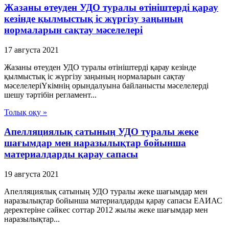
Жазаны өтеуден УДО туралы өтініштерді қарау
кезінде қылмыстық іс жүргізу заңының
нормаларын сақтау мәселелері
17 августа 2021
Жазаны өтеуден УДО туралы өтініштерді қарау кезінде
қылмыстық іс жүргізу заңының нормаларын сақтау
мәселелеріҮкімнің орындалуына байланысты мәселелерді
шешу тәртібін регламент...
Толық оқу »
Апелляциялық сатының УДО туралы жеке
шағымдар мен наразылықтар бойынша
материалдарды қарау сапасы
19 августа 2021
Апелляциялық сатының УДО туралы жеке шағымдар мен
наразылықтар бойынша материалдарды қарау сапасы ЕАИАС
деректеріне сәйкес соттар 2012 жылы жеке шағымдар мен
наразылықтар...