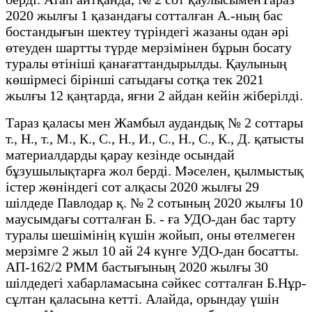
2020 жылғы 1 қазандағы сотталған А.-ның бас
бостандығын шектеу түріндегі жазаны одан әрі
өтеуден шартты түрде мерзімінен бұрын босату
туралы өтініші қанағаттандырылды. Қаулының
көшірмесі бірінші сатыдағы сотқа тек 2021
жылғы 12 қаңтарда, яғни 2 айдан кейін жіберілді.
Тараз қаласы мен Жамбыл аудандық № 2 соттары
т., Н., т., М., К., С., Н., И., С., Н., С., К., Д. қатысты
материалдарды қарау кезінде осындай
бұзушылықтарға жол берді. Мәселен, қылмыстық
істер жөніндегі сот алқасы 2020 жылғы 29
шілдеде Павлодар қ. № 2 сотының 2020 жылғы 10
маусымдағы сотталған Б. - ға УДО-дан бас тарту
туралы шешімінің күшін жойып, оны өтелмеген
мерзімге 2 жыл 10 ай 24 күнге УДО-дан босатты.
АП-162/2 РММ бастығының 2020 жылғы 30
шілдедегі хабарламасына сәйкес сотталған Б.Нұр-
сұлтан қаласына кетті. Алайда, орындау үшін