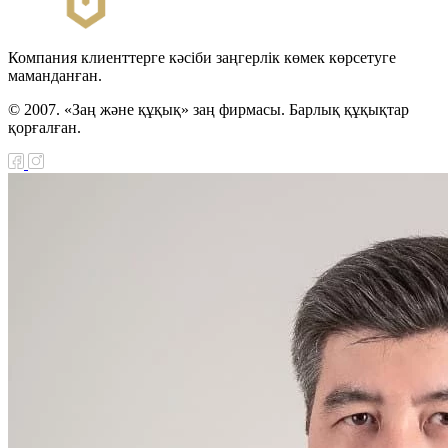
Компания клиенттерге кәсіби заңгерлік көмек көрсетуге
маманданған.
© 2007. «Заң және құқық» заң фирмасы. Барлық құқықтар
қорғалған.