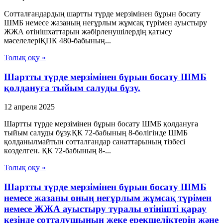
Сотталғандардың шартты түрде мерзімінен бұрын босату
ШМБ немесе жазаның неғұрлым жұмсақ түрімен ауыстыру
ЖЖА өтінішхаттарын жәбірленушілердің қатысу
мәселелеріҚПК 480-бабының...
Толық оқу »
Шартты түрде мерзімінен бұрын босату ШМБ
қолдануға тыйым салуды бұзу.
12 апреля 2025
Шартты түрде мерзімінен бұрын босату ШМБ қолдануға
тыйым салуды бұзу.ҚК 72-бабының 8-бөлігінде ШМБ
қолданылмайтын сотталғандар санаттарының тізбесі
көзделген. ҚК 72-бабының 8-...
Толық оқу »
Шартты түрде мерзімінен бұрын босату ШМБ
немесе жазаны оның неғұрлым жұмсақ түрімен
немесе ЖЖА ауыстыру туралы өтінішті қарау
кезінде сотталушының жеке ерекшеліктерін және