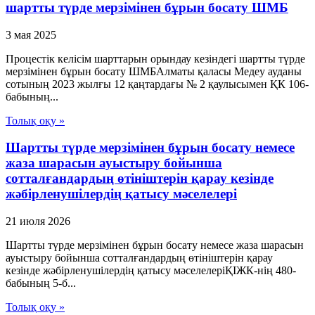
шартты түрде мерзімінен бұрын босату ШМБ
3 мая 2025
Процестік келісім шарттарын орындау кезіндегі шартты түрде
мерзімінен бұрын босату ШМБАлматы қаласы Медеу ауданы
сотының 2023 жылғы 12 қаңтардағы № 2 қаулысымен ҚК 106-
бабының...
Толық оқу »
Шартты түрде мерзімінен бұрын босату немесе
жаза шарасын ауыстыру бойынша
сотталғандардың өтініштерін қарау кезінде
жәбірленушілердің қатысу мәселелері
21 июля 2026
Шартты түрде мерзімінен бұрын босату немесе жаза шарасын
ауыстыру бойынша сотталғандардың өтініштерін қарау
кезінде жәбірленушілердің қатысу мәселелеріҚІЖК-нің 480-
бабының 5-б...
Толық оқу »