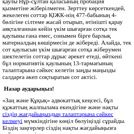
қаулы Нұр-сұлтан қаласының пробация
қызметіне жіберілмеген. Зерттеу көрсеткендей,
жекелеген соттар ҚІЖК-нің 477-бабының 4-
бөлігіне сілтеме жасай отырып, өтінішті қарау
аяқталғаннан кейін үкім шығарған сотқа тек
қаулыны ғана емес, сонымен бірге барлық
материалдың көшірмесін де жібереді. Алайда, тек
сот қаулысын үкім шығарған сотқа жіберумен
шектелетін соттар дұрыс әрекет етеді, өйткені
бұл нормативтік қаулының 13-тармағының
талаптарына сәйкес келетін заңды маңызды
салдарға әкеп соқтыратын сот актісі.
Назар аударыңыз!
«Заң және Құқық» адвокаттық кеңсесі, бұл
құжаттың жалпылама екендігіне және нақты
сіздің жағдайыңыздың талаптарына сәйкес
келмеуі
мүмкіндігіне көңіл бөлуіңізді сұрайды.
Біздің заңгерлер сіздің нақты жағдайыңызға