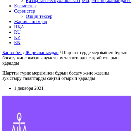
Қазақстан Республикасы Президентінің жанындағы 
Қызметтер
Сервистер
Өзіңді тексер
Жарияланымдар
НҚА
RU
KZ
EN
Басты бет
/
Жарияланымдар
/
Шартты түрде мерзімінен бұрын
босату және жазаны ауыстыру талаптарды сақтай отырып
қаралды
Шартты түрде мерзімінен бұрын босату және жазаны
ауыстыру талаптарды сақтай отырып қаралды
1 декабря 2021