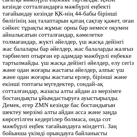
кезінде сотталғандарға мәжбүрлі еңбекті
тағайындау кезінде ҚК-нің 44-бабы бірінші
бөлігінің заң талаптарын қатаң сақтау қажет, оған
сәйкес тұрақты жұмыс орны бар немесе оқумен
айналысатын сотталғандар, кәмелетке
толмағандар, жүкті әйелдер, үш жасқа дейінгі
жас балалары бар әйелдер, жас балаларды жалғыз
тәрбиелеп отырған ер адамдар мәжбүрлі еңбекке
тартылмайды. үш жасқа дейінгі әйелдер, елу сегіз
және одан жоғары жастағы әйелдер, алпыс үш
және одан жоғары жастағы ерлер, бірінші және
екінші топтағы мүгедектер, сондай-ақ
сотталғандар, жазасы алты айдан аз мерзімге
бостандықты ұйымдастыруға ауыстырылды.
Демек, егер ZMN кезінде бас бостандығын
шектеу мерзімі алты айдан асса және заңда
көрсетілген кедергілер болмаса, онда сот
мәжбүрлі еңбек тағайындауға міндетті. Заң
бойынша үкімді орындауға байланысты