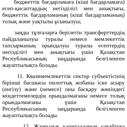
бюджеттік бағдарламаға (кіші бағдарламаға)
есеп-қисаптардың негізділігі мен анықтығы,
бюджеттік бағдарламаның (кіші бағдарламаның)
толық және уақтылы ұсынылуы;
заңды тұлғаларға берілетін трансферттердің
пайдаланылуы туралы немесе мемлекеттік
тапсырманың орындалуы туралы есептердің
негізділігі мен анықтығы үшін Қазақстан
Республикасының заңдарында белгіленген
жауаптылықта болады.
11. Квазимемлекеттік сектор субъектісінің
бірінші басшысы пилоттық жобаны іске асыру
(енгізу) және (немесе) оны басқару жөніндегі
міндеттемелердің орындалмағаны немесе толық
орындалмағаны үшін Қазақстан
Республикасының заңдарында белгіленген
жауаптылықта болады.
12. Жарғылық капиталдарын ұлғайтуға