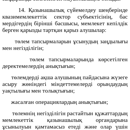
14. Қазынашылық сүйемелдеу шеңберінде
квазимемлекеттік сектор субъектісінің, бас
мердігердің бірінші басшысы, мемлекет кепілдік
берген қарызды тартқан қарыз алушылар:
төлем тапсырмаларын ұсынудың заңдылығы
мен негізділігін;
төлем тапсырмаларында көрсетілген
деректемелердің анықтығын;
төлемдерді ақша алушының пайдасына жүзеге
асыру жөніндегі міндеттемелерді орындаудың
уақтылығы мен толықтығын;
жасалған операциялардың анықтығын;
төлемнің негізділігін растайтын құжаттардың
мемлекеттік қазынашылық органдарына
ұсынылуын қамтамасыз етеді және олар үшін