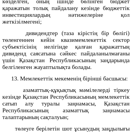
көзделген, оның ішінде бөлінген бюджет
қаражатын толық пайдалану кезінде бюджеттік
инвестициялардың нәтижелеріне қол
жеткізілмегені;
дивидендтер (таза кірістің бір бөлігі)
төленгеннен кейін квазимемлекеттік сектор
субъектісінің иелігінде қалған қаражаттың
дивиденд саясатына сәйкес пайдаланылмағаны
үшін Қазақстан Республикасының заңдарында
белгіленген жауаптылықта болады.
13. Мемлекеттік мекеменің бірінші басшысы:
азаматтық-құқықтық мәмілелерді тіркеу
кезінде Қазақстан Республикасының мемлекеттік
сатып алу туралы заңнамасы, Қазақстан
Республикасының азаматтық заңнамасы
талаптарының сақталуын;
төлеуге берілетін шот ұсынудың заңдылығы