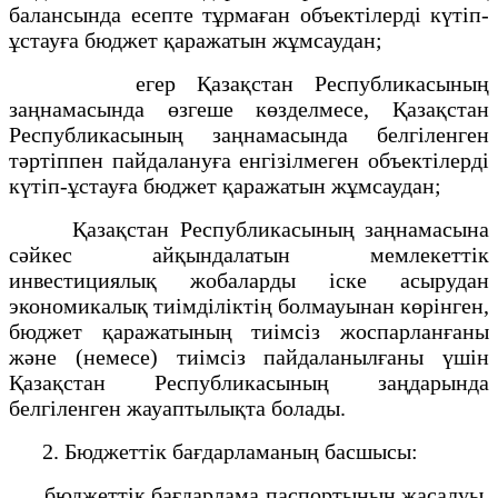
балансында есепте тұрмаған объектілерді күтіп-
ұстауға бюджет қаражатын жұмсаудан;
егер Қазақстан Республикасының
заңнамасында өзгеше көзделмесе, Қазақстан
Республикасының заңнамасында белгіленген
тәртіппен пайдалануға енгізілмеген объектілерді
күтіп-ұстауға бюджет қаражатын жұмсаудан;
Қазақстан Республикасының заңнамасына
сәйкес айқындалатын мемлекеттік
инвестициялық жобаларды іске асырудан
экономикалық тиімділіктің болмауынан көрінген,
бюджет қаражатының тиімсіз жоспарланғаны
және (немесе) тиімсіз пайдаланылғаны үшін
Қазақстан Республикасының заңдарында
белгіленген жауаптылықта болады.
2. Бюджеттік бағдарламаның басшысы:
бюджеттік бағдарлама паспортының жасалуы,