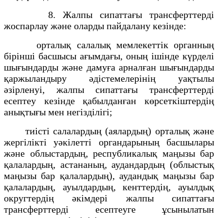
8. Жалпы сипаттағы трансферттерді
жоспарлау және оларды пайдалану кезінде:
орталық салалық мемлекеттік органның
бірінші басшысы ағымдағы, оның ішінде күрделі
шығындарды және дамуға арналған шығындарды
қаржыландыру әдістемелерінің уақтылы
әзірленуі, жалпы сипаттағы трансферттерді
есептеу кезінде қабылданған көрсеткіштердің
анықтығы мен негізділігі;
тиісті салалардың (аялардың) орталық және
жергілікті уәкілетті органдарының басшылары
және облыстардың, республикалық маңызы бар
қалалардың, астананың, аудандардың (облыстық
маңызы бар қалалардың), аудандық маңызы бар
қалалардың, ауылдардың, кенттердің, ауылдық
округтердің әкімдері жалпы сипаттағы
трансферттерді есептеуге ұсынылатын