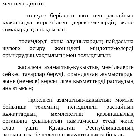
мен негізділігін;
төлеуге берілетін шот пен растайтын
құжаттарда көрсетілген деректемелердің және
сомалардың анықтығын;
төлемдерді ақша алушылардың пайдасына
жүзеге асыру жөніндегі міндеттемелерді
орындаудың уақтылығы мен толықтығын;
жасалған азаматтық-құқықтық мәмілелерге
сәйкес тауарлар беруді, орындалған жұмыстарды
және (немесе) көрсетілген қызметтерді растаудың
анықтығын;
тіркелген азаматтық-құқықтық мәміле
бойынша төлемнің негізділігін растайтын
құжаттардың мемлекеттік қазынашылық
органына ұсынылуын қамтамасыз етеді және
олар үшін Қазақстан Республикасының
заңдарында белгіленген жауаптылықта болады.