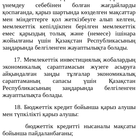
үнемдеу себебінен болған жағдайларды
қоспағанда, қарыз шартында көзделген мақсаттар
мен міндеттерге қол жеткізбеуге алып келген,
мемлекеттік кепілдікпен берілген мемлекеттік
емес қарыздың толық және (немесе) ішінара
жойылғаны үшін Қазақстан Республикасының
заңдарында белгіленген жауаптылықта болады.
17. Мемлекеттік инвестициялық жобалардың
экономикалық сараптамасын жүзеге асыруға
айқындалған заңды тұлғалар экономикалық
сараптаманың сапасы үшін Қазақстан
Республикасының заңдарында белгіленген
жауаптылықта болады.
18. Бюджеттік кредит бойынша қарыз алушы
мен түпкілікті қарыз алушы:
бюджеттік кредитті нысаналы мақсаты
бойынша пайдаланбағаны;