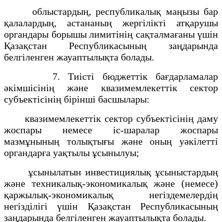
облыстардың, республикалық маңызы бар
қалалардың, астананың жергілікті атқарушы
органдары борышы лимитінің сақталмағаны үшін
Қазақстан Республикасының заңдарында
белгіленген жауаптылықта болады.
7. Тиісті бюджеттік бағдарламалар
әкімшісінің және квазимемлекеттік сектор
субъектісінің бірінші басшылары:
квазимемлекеттік сектор субъектісінің даму
жоспары немесе іс-шаралар жоспары
мазмұнының толықтығы және оның уәкілетті
органдарға уақтылы ұсынылуы;
ұсынылатын инвестициялық ұсыныстардың
және техникалық-экономикалық және (немесе)
қаржылық-экономикалық негіздемелердің
негізділігі үшін Қазақстан Республикасының
заңдарында белгіленген жауаптылықта болады.