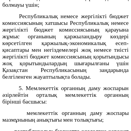
болмауы үшін;
Республикалық немесе жергілікті бюджет
комиссиясының хатшысы Республикалық немесе
жергілікті бюджет комиссиясының қарауына
жұмыс органының қаржыландыру көздері
көрсетілген қаржылық-экономикалық есеп-
қисаптары мен негіздемелері жоқ немесе тиісті
жергілікті бюджет комиссиясының қорытындысы
жоқ қорытындылардың шығарылғаны үшін
Қазақстан Республикасының заңдарында
белгіленген жауаптылықта болады.
5. Мемлекеттік органның даму жоспарын
әзірлейтін орталық мемлекеттік органның
бірінші басшысы:
мемлекеттік органның даму жоспары
мазмұнының анықтығы мен толықтығы;
республикалық бюджетте көзделген қаражат