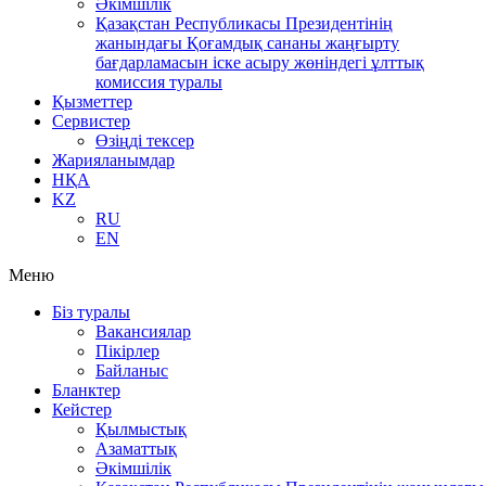
Әкімшілік
Қазақстан Республикасы Президентінің
жанындағы Қоғамдық сананы жаңғырту
бағдарламасын іске асыру жөніндегі ұлттық
комиссия туралы
Қызметтер
Сервистер
Өзіңді тексер
Жарияланымдар
НҚА
KZ
RU
EN
Меню
Біз туралы
Вакансиялар
Пікірлер
Байланыс
Бланктер
Кейстер
Қылмыстық
Азаматтық
Әкімшілік