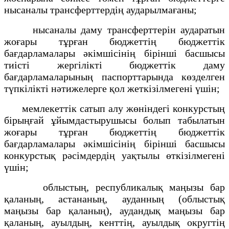
нысаналы трансферттердің аударылмағаны;
нысаналы даму трансферттерін аударатын
жоғары тұрған бюджеттің бюджеттік
бағдарламалары әкімшісінің бірінші басшысы
тиісті жергілікті бюджеттік даму
бағдарламаларының паспорттарында көзделген
түпкілікті нәтижелерге қол жеткізілмегені үшін;
мемлекеттік сатып алу жөніндегі конкурстың
бірыңғай ұйымдастырушысы болып табылатын
жоғары тұрған бюджеттің бюджеттік
бағдарламалары әкімшісінің бірінші басшысы
конкурстық рәсімдердің уақтылы өткізілмегені
үшін;
облыстың, республикалық маңызы бар
қаланың, астананың, ауданның (облыстық
маңызы бар қаланың), аудандық маңызы бар
қаланың, ауылдың, кенттің, ауылдық округтің