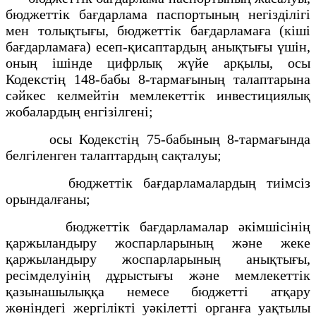
бюджеттік бағдарлама паспортының негізділігі
мен толықтығы, бюджеттік бағдарламаға (кіші
бағдарламаға) есеп-қисаптардың анықтығы үшін,
оның ішінде
цифрлық
жүйе арқылы, осы
Кодекстің 148-бабы 8-тармағының талаптарына
сәйкес келмейтін мемлекеттік инвестициялық
жобалардың енгізілгені;
осы Кодекстің 75-бабының 8-тармағында
белгіленген талаптардың сақталуы;
бюджеттік бағдарламалардың тиімсіз
орындалғаны;
бюджеттік бағдарламалар әкімшісінің
қаржыландыру жоспарларының және жеке
қаржыландыру жоспарларының анықтығы,
ресімделуінің дұрыстығы және мемлекеттік
қазынашылыққа немесе бюджетті атқару
жөніндегі жергілікті уәкілетті органға уақтылы