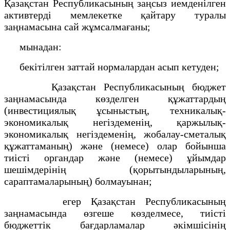
Қазақстан Республикасының заңсыз иемденілген
активтерді мемлекетке қайтару туралы
заңнамасына сай жұмсалмағаны;
мынадан:
бекітілген заттай нормалардан асып кетуден;
Қазақстан Республикасының бюджет
заңнамасында көзделген құжаттардың
(инвестициялық ұсыныстың, техникалық-
экономикалық негіздеменің, қаржылық-
экономикалық негіздеменің, жобалау-сметалық
құжаттаманың) және (немесе) олар бойынша
тиісті органдар және (немесе) ұйымдар
шешімдерінің (қорытындыларының,
сараптамаларының) болмауынан;
егер Қазақстан Республикасының
заңнамасында өзгеше көзделмесе, тиісті
бюджеттік бағдарламалар әкімшісінің