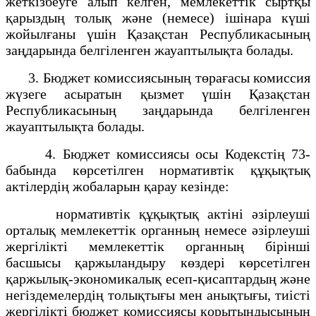
жеткізбеуге алып келген, мемлекеттік сыртқы
қарыздың толық және (немесе) ішінара күші
жойылғаны үшін Қазақстан Республикасының
заңдарында белгіленген жауаптылықта болады.
3. Бюджет комиссиясының төрағасы комиссия
жүзеге асыратын қызмет үшін Қазақстан
Республикасының заңдарында белгіленген
жауаптылықта болады.
4. Бюджет комиссиясы осы Кодекстің 73-
бабында көрсетілген нормативтік құқықтық
актілердің жобаларын қарау кезінде:
нормативтік құқықтық актіні әзірлеуші
орталық мемлекеттік органның немесе әзірлеуші
жергілікті мемлекеттік органның бірінші
басшысы қаржыландыру көздері көрсетілген
қаржылық-экономикалық есеп-қисаптардың және
негіздемелердің толықтығы мен анықтығы, тиісті
жергілікті бюджет комиссиясы қорытындысының