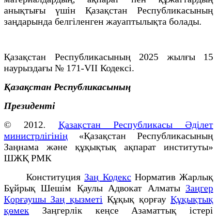
анықтығы үшін Қазақстан Республикасының
заңдарында белгіленген жауаптылықта болады.
Қазақстан Республикасының 2025 жылғы 15
наурыздағы № 171-VII Кодексі.
Қазақстан Республикасының
Президенті
© 2012.
Қазақстан Республикасы Әділет
министрлігінің
«Қазақстан Республикасының
Заңнама және құқықтық ақпарат институты»
ШЖҚ РМК
Конституция
Заң Кодекс
Норматив Жарлық
Бұйрық Шешім Қаулы Адвокат Алматы
Заңгер
Қорғаушы Заң қызметі
Құқық қорғау
Құқықтық
қөмек
Заңгерлік кеңсе Азаматтық істері