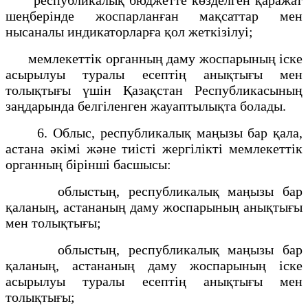
шеңберінде жоспарланған мақсаттар мен
нысаналы индикаторларға қол жеткізілуі;
мемлекеттік органның даму жоспарының іске
асырылуы туралы есептің анықтығы мен
толықтығы үшін Қазақстан Республикасының
заңдарында белгіленген жауаптылықта болады.
6. Облыс, республикалық маңызы бар қала,
астана әкімі және тиісті жергілікті мемлекеттік
органның бірінші басшысы:
облыстың, республикалық маңызы бар
қаланың, астананың даму жоспарының анықтығы
мен толықтығы;
облыстың, республикалық маңызы бар
қаланың, астананың даму жоспарының іске
асырылуы туралы есептің анықтығы мен
толықтығы;