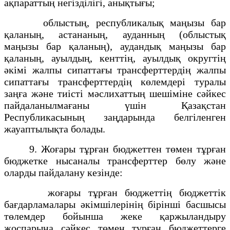
ақпараттың негізділігі, анықтығы;
облыстың, республикалық маңызы бар
қаланың, астананың, ауданның (облыстық
маңызы бар қаланың), аудандық маңызы бар
қаланың, ауылдың, кенттің, ауылдық округтің
әкімі жалпы сипаттағы трансферттердің жалпы
сипаттағы трансферттердің көлемдері туралы
заңға және тиісті мәслихаттың шешіміне сәйкес
пайдаланылмағаны үшін Қазақстан
Республикасының заңдарында белгіленген
жауаптылықта болады.
9. Жоғары тұрған бюджеттен төмен тұрған
бюджетке нысаналы трансферттер бөлу және
оларды пайдалану кезінде:
жоғары тұрған бюджеттің бюджеттік
бағдарламалары әкімшілерінің бірінші басшысы
төлемдер бойынша жеке қаржыландыру
жоспарына сәйкес төмен тұрған бюджеттерге