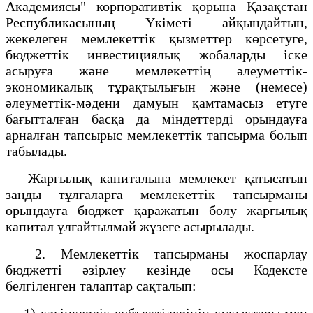
Aкадемиясы" корпоративтік қорына Қазақстан
Республикасының Үкіметі айқындайтын,
жекелеген мемлекеттік қызметтер көрсетуге,
бюджеттік инвестициялық жобаларды iске
асыруға және мемлекеттің әлеуметтiк-
экономикалық тұрақтылығын және (немесе)
әлеуметтік-мәдени дамуын қамтамасыз етуге
бағытталған басқа да мiндеттердi орындауға
арналған тапсырыс мемлекеттік тапсырма болып
табылады.
Жарғылық капиталына мемлекет қатысатын
заңды тұлғаларға мемлекеттік тапсырманы
орындауға бюджет қаражатын бөлу жарғылық
капитал ұлғайтылмай жүзеге асырылады.
2. Мемлекеттік тапсырманы жоспарлау
бюджетті әзірлеу кезінде осы Кодексте
белгіленген талаптар сақталып:
1) кәсіпкерлік субъектілерінің құқықтары мен