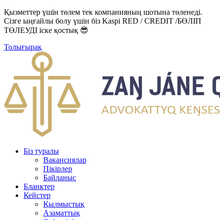
Қызметтер үшін төлем тек компанияның шотына төленеді.
Сізге ыңғайлы болу үшін біз Kaspi RED / CREDIT /БӨЛІП
ТӨЛЕУДІ іске қостық 😎
Толығырақ
Біз туралы
Вакансиялар
Пікірлер
Байланыс
Бланктер
Кейстер
Қылмыстық
Азаматтық