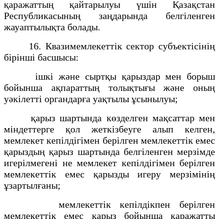
қаражаттың қайтарылуы үшін Қазақстан
Республикасының заңдарында белгіленген
жауаптылықта болады.
16. Квазимемлекеттік сектор субъектісінің
бірінші басшысы:
ішкі және сыртқы қарыздар мен борыш
бойынша ақпараттың толықтығы және оның
уәкілетті органдарға уақтылы ұсынылуы;
қарыз шартында көзделген мақсаттар мен
міндеттерге қол жеткізбеуге алып келген,
мемлекет кепілдігімен берілген мемлекеттік емес
қарыздың қарыз шартында белгіленген мерзімде
игерілмегені не мемлекет кепілдігімен берілген
мемлекеттік емес қарызды игеру мерзімінің
ұзартылғаны;
мемлекеттік кепілдікпен берілген
мемлекеттік емес қарыз бойынша қаражатты