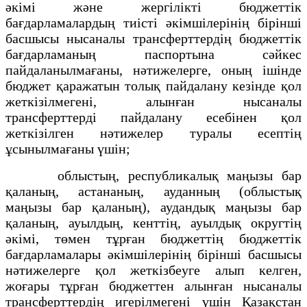
әкімі және жергілікті бюджеттік
бағдарламалардың тиісті әкімшілерінің бірінші
басшысы нысаналы трансферттердің бюджеттік
бағдарламаның паспортына сәйкес
пайдаланылмағаны, нәтижелерге, оның ішінде
бюджет қаражатын толық пайдалану кезінде қол
жеткізілмегені, алынған нысаналы
трансферттерді пайдалану есебінен қол
жеткізілген нәтижелер туралы есептің
ұсынылмағаны үшін;
облыстың, республикалық маңызы бар
қаланың, астананың, ауданның (облыстық
маңызы бар қаланың), аудандық маңызы бар
қаланың, ауылдың, кенттің, ауылдық округтің
әкімі, төмен тұрған бюджеттің бюджеттік
бағдарламалары әкімшілерінің бірінші басшысы
нәтижелерге қол жеткізбеуге алып келген,
жоғары тұрған бюджеттен алынған нысаналы
трансферттердің игерілмегені үшін Қазақстан