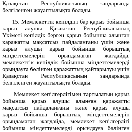
Қазақстан Республикасының заңдарында
белгіленген жауаптылықта болады.
15. Мемлекеттік кепілдігі бар қарыз бойынша
қарыз алушы Қазақстан Республикасының
Үкіметі кепілдік берген қарыз бойынша алынған
қаражатты мақсатсыз пайдаланғаны үшін және
қарыз алушы қарыз бойынша борыштық
міндеттемелерін орындамаған жағдайда,
мемлекеттік кепілдік бойынша міндеттемелерді
орындауға бөлінген қаражаттың қайтарылуы үшін
Қазақстан Республикасының заңдарында
белгіленген жауаптылықта болады.
Мемлекет кепілгерлігімен тартылатын қарыз
бойынша қарыз алушы алынған қаражатты
мақсатсыз пайдаланғаны және қарыз алушы
қарыз бойынша борыштық міндеттемелерін
орындамаған жағдайда, мемлекет кепілгерлігі
бойынша міндеттемелерді орындауға бөлінген