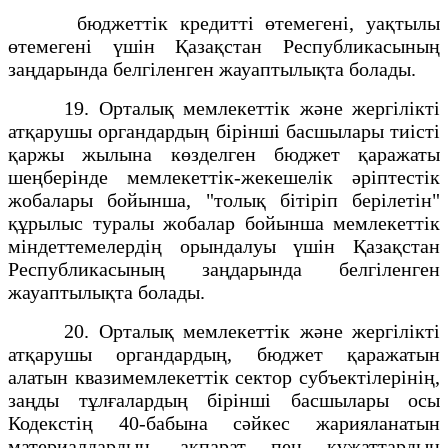
бюджеттік кредитті өтемегені, уақтылы
өтемегені үшін Қазақстан Республикасының
заңдарында белгіленген жауаптылықта болады.
19. Орталық мемлекеттік және жергілікті
атқарушы органдардың бірінші басшылары тиісті
қаржы жылына көзделген бюджет қаражаты
шеңберінде мемлекеттік-жекешелік әріптестік
жобалары бойынша, "толық бітіріп берілетін"
құрылыс туралы жобалар бойынша мемлекеттік
міндеттемелердің орындалуы үшін Қазақстан
Республикасының заңдарында белгіленген
жауаптылықта болады.
20. Орталық мемлекеттік және жергілікті
атқарушы органдардың, бюджет қаражатын
алатын квазимемлекеттік сектор субъектілерінің,
заңды тұлғалардың бірінші басшылары осы
Кодекстің 40-бабына сәйкес жарияланатын
материалдардың, ақпарат пен құжаттардың