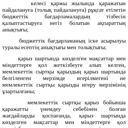
келесі қаржы жылында қаражатын
пайдалануға (толық пайдалануға) рұқсат етілетін
бюджеттік бағдарламалардың тізбесін
қалыптастыруға негіз болатын ақпараттың
анықтығы;
бюджеттік бағдарламаның іске асырылуы
туралы есептің анықтығы мен толықтығы;
қарыз шартында көзделген мақсаттар мен
міндеттерге қол жеткізбеуге алып келген,
мемлекеттік сыртқы қарыздың қарыз шартында
белгіленген мерзімде игерілмегені не
мемлекеттік сыртқы қарызды игеру мерзімінің
ұзартылғаны;
мемлекеттік сыртқы қарыз бойынша
қаражатты үнемдеу себебінен болған
жағдайларды қоспағанда, қарыз шартында
көзделген мақсаттар мен міндеттерге қол