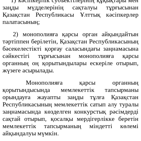
заңды мүдделерінің сақталуы тұрғысынан
Қазақстан Республикасы Ұлттық кәсіпкерлер
палатасының;
2) монополияға қарсы орган айқындайтын
тәртіппен берілетін, Қазақстан Республикасының
бәсекелестікті қорғау саласындағы заңнамасына
сәйкестігі тұрғысынан монополияға қарсы
органның оң қорытындылары ескеріле отырып,
жүзеге асырылады.
Монополияға қарсы органның
қорытындысында мемлекеттік тапсырманы
орындауға жауапты заңды тұлға Қазақстан
Республикасының мемлекеттік сатып алу туралы
заңнамасында көзделген конкурстық рәсімдерді
сақтай отырып, қосалқы мердігерлікке беретін
мемлекеттік тапсырманың міндетті көлемі
айқындалуы мүмкін.