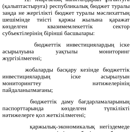
(қалыптастыруға) республикалық бюджет туралы
заңда не жергілікті бюджет туралы мәслихаттың
шешімінде тиісті қаржы жылына қаражат
көзделген квазимемлекеттік сектор
субъектілерінің бірінші басшылары:
бюджеттік инвестициялардың іске
асырылуына уақтылы мониторинг
жүргізілмегені;
жобаларды басқару кезінде бюджеттік
инвестициялардың іске асырылуын
мониторингтеу нәтижелерінің
пайдаланылмағаны;
бюджеттік даму бағдарламаларының
паспорттарында көзделген түпкілікті
нәтижелерге қол жеткізілмегені;
қаржылық-экономикалық негіздемеде