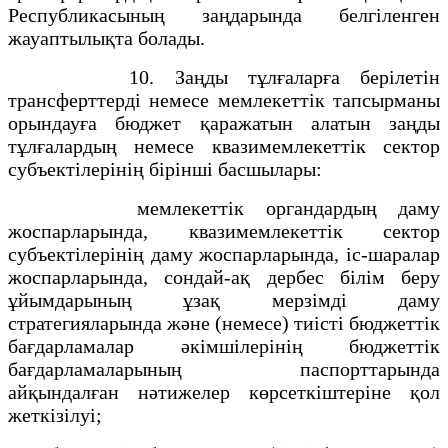
Республикасының заңдарында белгіленген
жауаптылықта болады.
10. Заңды тұлғаларға берілетін
трансферттерді немесе мемлекеттік тапсырманы
орындауға бюджет қаражатын алатын заңды
тұлғалардың немесе квазимемлекеттік сектор
субъектілерінің бірінші басшылары:
мемлекеттік органдардың даму
жоспарларында, квазимемлекеттік сектор
субъектілерінің даму жоспарларында, іс-шаралар
жоспарларында, сондай-ақ дербес білім беру
ұйымдарының ұзақ мерзімді даму
стратегияларында және (немесе) тиісті бюджеттік
бағдарламалар әкімшілерінің бюджеттік
бағдарламаларының паспорттарында
айқындалған нәтижелер көрсеткіштеріне қол
жеткізілуі;