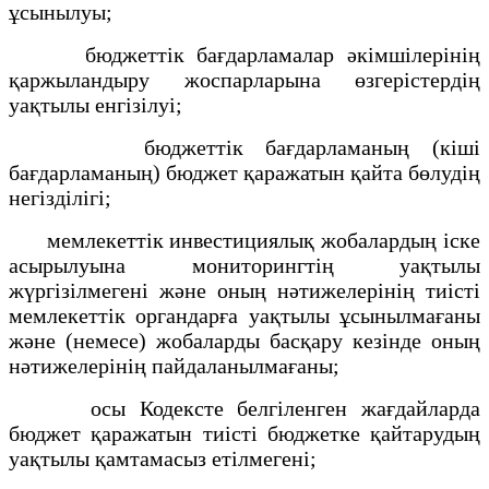
ұсынылуы;
бюджеттік бағдарламалар әкімшілерінің
қаржыландыру жоспарларына өзгерістердің
уақтылы енгізілуі;
бюджеттік бағдарламаның (кіші
бағдарламаның) бюджет қаражатын қайта бөлудің
негізділігі;
мемлекеттік инвестициялық жобалардың іске
асырылуына мониторингтің уақтылы
жүргізілмегені және оның нәтижелерінің тиісті
мемлекеттік органдарға уақтылы ұсынылмағаны
және (немесе) жобаларды басқару кезінде оның
нәтижелерінің пайдаланылмағаны;
осы Кодексте белгіленген жағдайларда
бюджет қаражатын тиісті бюджетке қайтарудың
уақтылы қамтамасыз етілмегені;