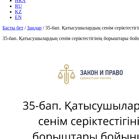
НҚА
RU
KZ
EN
Басты бет
/
Заңдар
/
35-бап. Қатысушылардың сенiм серiктестi
35-бап. Қатысушылардың сенiм серiктестiгiнiң борыштары бой