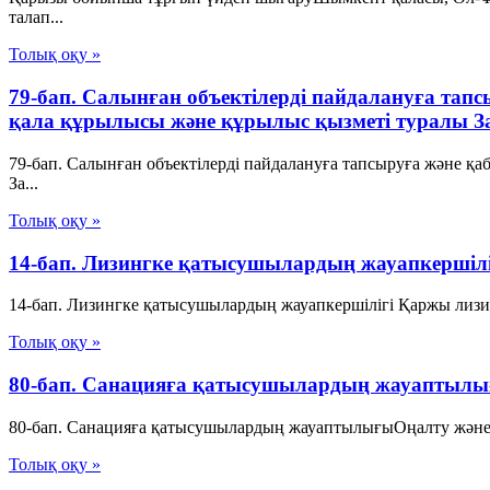
талап...
Толық оқу »
79-бап. Салынған объектілерді пайдалануға та
қала құрылысы және құрылыс қызметі туралы 
79-бап. Салынған объектілерді пайдалануға тапсыруға және 
За...
Толық оқу »
14-бап. Лизингке қатысушылардың жауапкершiлi
14-бап. Лизингке қатысушылардың жауапкершiлiгi Қаржы лизи
Толық оқу »
80-бап. Санацияға қатысушылардың жауаптылы
80-бап. Санацияға қатысушылардың жауаптылығыОңалту және б
Толық оқу »