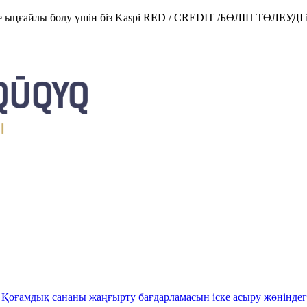
е ыңғайлы болу үшін біз Kaspi RED / CREDIT /БӨЛІП ТӨЛЕУДІ і
Қоғамдық сананы жаңғырту бағдарламасын іске асыру жөніндег