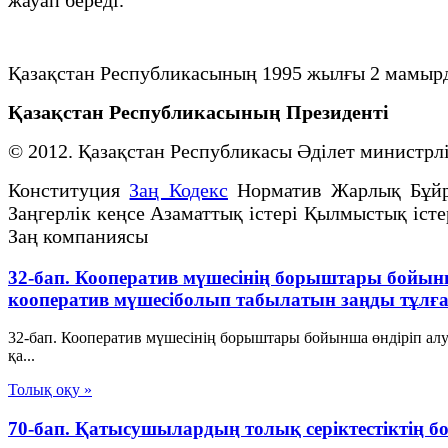
Қазақстан Республикасының 1995 жылғы 2 мамыр
Қазақстан Республикасының Президенті
© 2012. Қазақстан Республикасы Әділет министр
Конституция
Заң Кодекс
Норматив Жарлық Бұй
Заңгерлік кеңсе Азаматтық істері Қылмыстық істе
Заң компаниясы
32-бап. Кооператив мүшесiнiң борыштары бойын
кооператив мүшесiболып табылатын заңды тұлғ
32-бап. Кооператив мүшесiнiң борыштары бойынша өндiрiп ал
қа...
Толық оқу »
70-бап. Қатысушылардың толық серiктестiктiң 