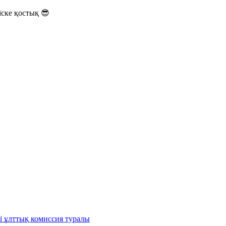
ске қостық 😎
і ұлттық комиссия туралы