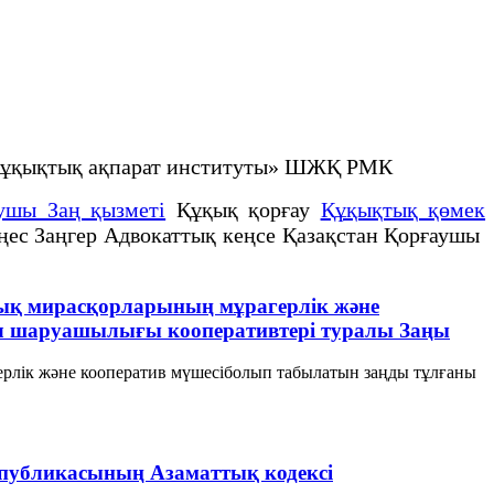
е құқықтық ақпарат институты» ШЖҚ РМК
ушы Заң қызметі
Құқық қорғау
Құқықтық қөмек
еңес Заңгер Адвокаттық кеңсе Қазақстан Қорғаушы
тық мирасқорларының мұрагерлік және
ыл шаруашылығы кооперативтері туралы Заңы
ерлік және кооператив мүшесiболып табылатын заңды тұлғаны
спубликасының Азаматтық кодексi