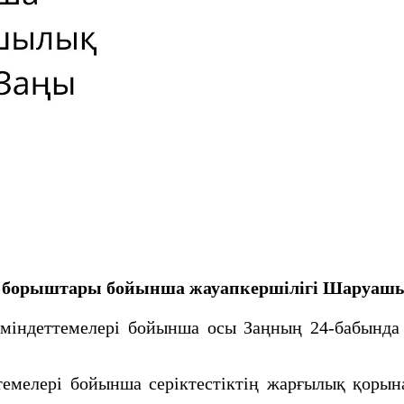
iң борыштары бойынша жауапкершiлiгi Шаруашы
мiндеттемелерi бойынша осы Заңның 24-бабында 
мелерi бойынша серiктестiктiң жарғылық қорына