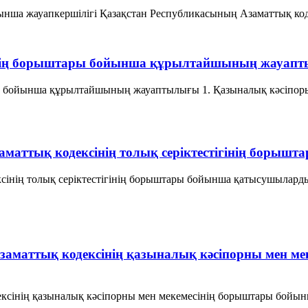
ша жауапкершiлiгi Қазақстан Республикасының Азаматтық кодекс
менің борыштары бойынша құрылтайшының жауап
 бойынша құрылтайшының жауаптылығы 1. Қазыналық кәсiпорын ө
Азаматтық кодексінің толық серіктестігінің бор
ксінің толық серіктестігінің борыштары бойынша қатысушылардың
 Азаматтық кодексінің қазыналық кәсіпорны мен м
ексінің қазыналық кәсіпорны мен мекемесінің борыштары бойынша 