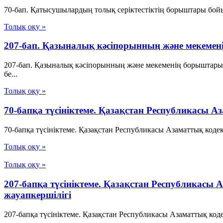
70-бап. Қатысушылардың толық серiктестiктiң борыштары бойын
Толық оқу »
207-бап. Қазыналық кәсiпорынның және меке
207-бап. Қазыналық кәсiпорынның және мекеменің борыштары
бе...
Толық оқу »
70-бапқа түсініктеме. Қазақстан Республикасы 
70-бапқа түсініктеме. Қазақстан Республикасы Азаматтық коде
Толық оқу »
Толық оқу »
207-бапқа түсініктеме. Қазақстан Республикасы
жауапкершілігі
207-бапқа түсініктеме. Қазақстан Республикасы Азаматтық код