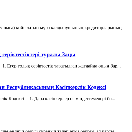
қарушыға) қойылатын мұра қалдырушының кредиторларының
еріктестіктері туралы Заңы
 Егер толық серiктестiк таратылған жағдайда оның бар...
ан Республикасының Кәсіпкерлік Кодексі
к Кодексі 1. Дара кәсiпкерлер өз мiндеттемелерi бо...
ы өндіріп беруді сұранып талап арыз берген, ал қарсы