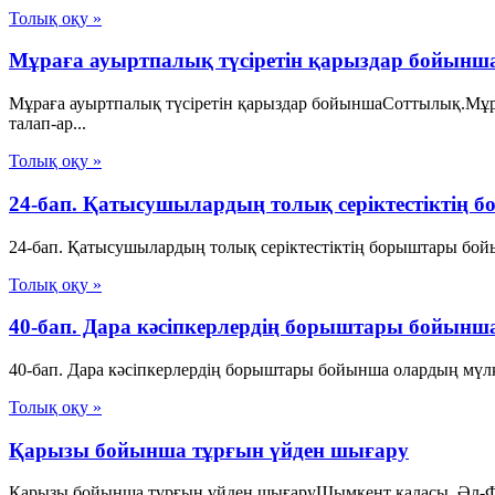
Толық оқу »
Мұраға ауыртпалық түсіретін қарыздар бойынш
Мұраға ауыртпалық түсіретін қарыздар бойыншаСоттылық.Мұр
талап-ар...
Толық оқу »
24-бап. Қатысушылардың толық серiктестiктiң 
24-бап. Қатысушылардың толық серiктестiктiң борыштары бойы
Толық оқу »
40-бап. Дара кәсіпкерлердің борыштары бойынша
40-бап. Дара кәсіпкерлердің борыштары бойынша олардың мүлкі
Толық оқу »
Қарызы бойынша тұрғын үйден шығару
Қарызы бойынша тұрғын үйден шығаруШымкент қаласы, Әл-Фараб