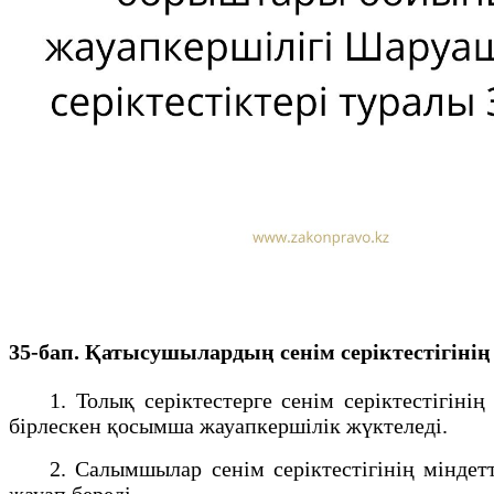
35-бап. Қатысушылардың сенiм серiктестiгiн
1. Толық серiктестерге сенiм серiктестiгiнiң 
бiрлескен қосымша жауапкершiлiк жүктеледi.
2. Салымшылар сенiм серiктестiгiнiң мiндетте
жауап бередi.