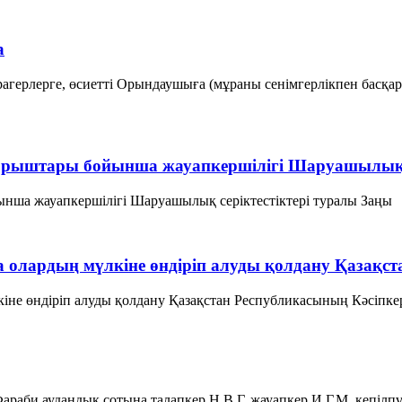
а
агерлерге, өсиетті Орындаушыға (мұраны сенімгерлікпен бас
борыштары бойынша жауапкершiлiгi Шаруашылық с
нша жауапкершiлiгi Шаруашылық серіктестіктері туралы Заңы 1.
 олардың мүлкіне өндіріп алуды қолдану Қазақст
не өндіріп алуды қолдану Қазақстан Республикасының Кәсіпкерлі
и аудандық сотына талапкер Н.В.Г. жауапкер И.Г.М. кепілпұлд