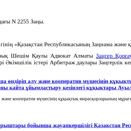
дағы N 2255 Заңы.
лігінің «Қазақстан Республикасының Заңнама жән
рық Шешім Қаулы Адвокат Алматы
Заңгер Қорға
рі Әкімшілік істері Арбитраж даулары Заңгерлік к
ша өндiрiп алу және кооператив мүшесiнiң құқық
аны қайта ұйымдастыру кезiндегi құқықтары Ау
у және кооператив мүшесiнiң құқықтық мирасқорларының мұраг
борыштары бойынша жауапкершiлiгi Қазақстан Ре