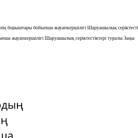
гiнiң борыштары бойынша жауапкершiлiгi Шаруашылық серіктесті
ынша жауапкершiлiгi Шаруашылық серіктестіктері туралы Заңы