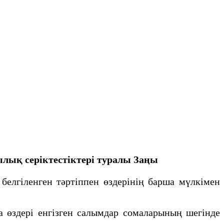
лық серіктестіктері туралы Заңы
белгiленген тәртiппен өздерiнiң барша мүлкiмен
 өздерi енгiзген салымдар сомаларының шегiнде