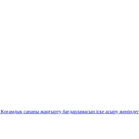
Қоғамдық сананы жаңғырту бағдарламасын іске асыру жөніндег