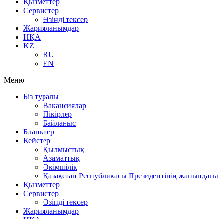
Қызметтер
Сервистер
Өзіңді тексер
Жарияланымдар
НҚА
KZ
RU
EN
Меню
Біз туралы
Вакансиялар
Пікірлер
Байланыс
Бланктер
Кейстер
Қылмыстық
Азаматтық
Әкімшілік
Қазақстан Республикасы Президентінің жанындағы 
Қызметтер
Сервистер
Өзіңді тексер
Жарияланымдар