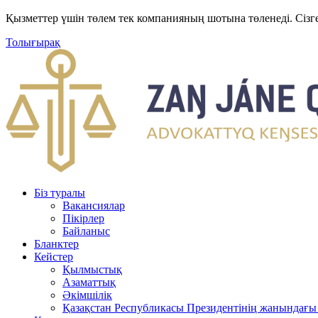
Қызметтер үшін төлем тек компанияның шотына төленеді. Сізг
Толығырақ
Біз туралы
Вакансиялар
Пікірлер
Байланыс
Бланктер
Кейстер
Қылмыстық
Азаматтық
Әкімшілік
Қазақстан Республикасы Президентінің жанындағы 