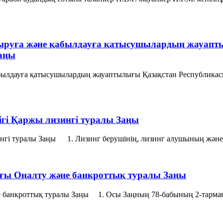
псыруға және қабылдауға қатысушылардың жауапт
Заңы
қабылдауға қатысушылардың жауаптылығы Қазақстан Республикас
гi Қаржы лизингі туралы Заңы
нгі туралы Заңы 1. Лизинг берушiнiң, лизинг алушының және с
ғы Оңалту және банкроттық туралы Заңы
анкроттық туралы Заңы 1. Осы Заңның 78-бабының 2-тармағында