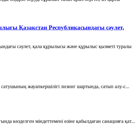
ылығы Қазақстан Республикасындағы сәулет,
ындағы сәулет, қала құрылысы және құрылыс қызметі туралы
атушының жауапкершiлiгi лизинг шартында, сатып алу-с...
 көзделген мiндеттеменi өзіне қабылдаған санацияға қат...