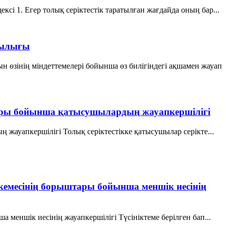
i 1. Егер толық серiктестiк таратылған жағдайда оның бар...
тылығы
зiнiң мiндеттемелерi бойынша өз билiгiндегi ақшамен жауап
ыштары бойынша қатысушылардың жауапкершілігі
 жауапкершілігі Толық серіктестікке қатысушылар серікте...
екемесінің борыштары бойынша меншік иесінің
меншік иесінің жауапкершілігі Түсініктеме берілген бап...