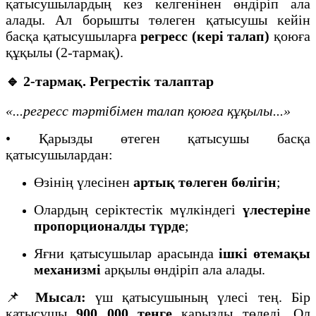
қатысушылардың кез келгенінен өндіріп ала
алады. Ал борышты төлеген қатысушы кейін
басқа қатысушыларға
регресс (кері талап)
қоюға
құқылы (2-тармақ).
🔹 2-тармақ. Регрестік талаптар
«...регресс тәртібімен талап қоюға құқылы...»
• Қарызды өтеген қатысушы басқа
қатысушылардан:
Өзінің үлесінен
артық төлеген бөлігін
;
Олардың серіктестік мүлкіндегі
үлестеріне
пропорционалды түрде
;
Яғни қатысушылар арасында
ішкі өтемақы
механизмі
арқылы өндіріп ала алады.
📌
Мысал:
үш қатысушының үлесі тең. Бір
қатысушы
900 000 теңге
қарызды төледі. Ол