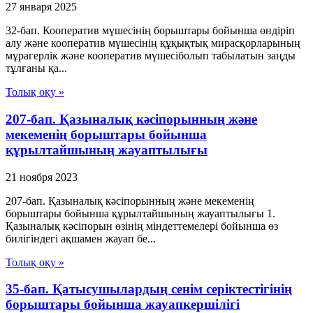
27 января 2025
32-бап. Кооператив мүшесiнiң борыштары бойынша өндiрiп
алу және кооператив мүшесiнiң құқықтық мирасқорларының
мұрагерлік және кооператив мүшесiболып табылатын заңды
тұлғаны қа...
Толық оқу »
207-бап. Қазыналық кәсiпорынның және
мекеменің борыштары бойынша
құрылтайшының жауаптылығы
21 ноября 2023
207-бап. Қазыналық кәсiпорынның және мекеменің
борыштары бойынша құрылтайшының жауаптылығы 1.
Қазыналық кәсiпорын өзiнiң мiндеттемелерi бойынша өз
билiгiндегi ақшамен жауап бе...
Толық оқу »
35-бап. Қатысушылардың сенiм серiктестiгiнiң
борыштары бойынша жауапкершiлiгi