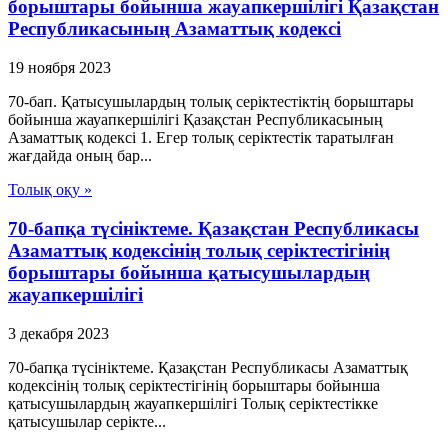
борыштары бойынша жауапкершiлiгi Қазақстан
Республикасының Азаматтық кодексi
19 ноября 2023
70-бап. Қатысушылардың толық серiктестiктiң борыштары
бойынша жауапкершiлiгi Қазақстан Республикасының
Азаматтық кодексi 1. Егер толық серiктестiк таратылған
жағдайда оның бар...
Толық оқу »
70-бапқа түсініктеме. Қазақстан Республикасы
Азаматтық кодексінің толық серіктестігінің
борыштары бойынша қатысушылардың
жауапкершілігі
3 декабря 2023
70-бапқа түсініктеме. Қазақстан Республикасы Азаматтық
кодексінің толық серіктестігінің борыштары бойынша
қатысушылардың жауапкершілігі Толық серіктестікке
қатысушылар серікте...