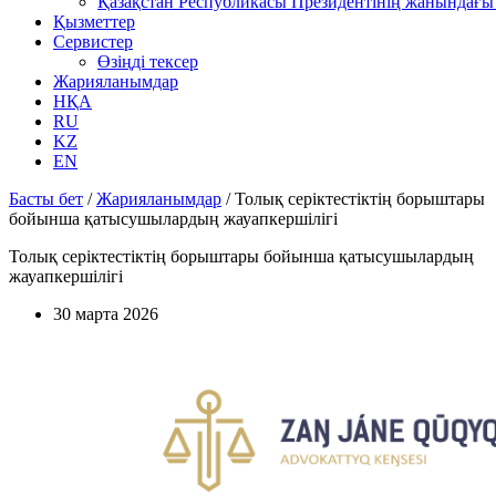
Қазақстан Республикасы Президентінің жанындағы 
Қызметтер
Сервистер
Өзіңді тексер
Жарияланымдар
НҚА
RU
KZ
EN
Басты бет
/
Жарияланымдар
/
Толық серіктестіктің борыштары
бойынша қатысушылардың жауапкершілігі
Толық серіктестіктің борыштары бойынша қатысушылардың
жауапкершілігі
30 марта 2026