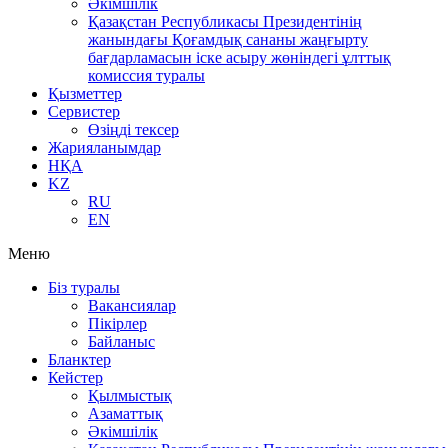
Әкімшілік
Қазақстан Республикасы Президентінің
жанындағы Қоғамдық сананы жаңғырту
бағдарламасын іске асыру жөніндегі ұлттық
комиссия туралы
Қызметтер
Сервистер
Өзіңді тексер
Жарияланымдар
НҚА
KZ
RU
EN
Меню
Біз туралы
Вакансиялар
Пікірлер
Байланыс
Бланктер
Кейстер
Қылмыстық
Азаматтық
Әкімшілік