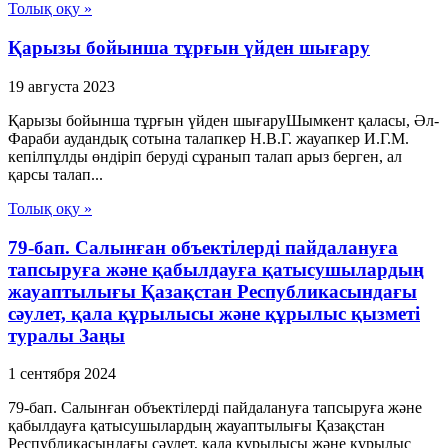
Толық оқу »
Қарызы бойынша тұрғын үйден шығару
19 августа 2023
Қарызы бойынша тұрғын үйден шығаруШымкент қаласы, Әл-
Фараби аудандық сотына талапкер Н.В.Г. жауапкер И.Г.М.
кепілпұлды өндіріп беруді сұранып талап арыз берген, ал
қарсы талап...
Толық оқу »
79-бап. Салынған объектілерді пайдалануға
тапсыруға және қабылдауға қатысушылардың
жауаптылығы Қазақстан Республикасындағы
сәулет, қала құрылысы және құрылыс қызметі
туралы Заңы
1 сентября 2024
79-бап. Салынған объектілерді пайдалануға тапсыруға және
қабылдауға қатысушылардың жауаптылығы Қазақстан
Республикасындағы сәулет, қала құрылысы және құрылыс