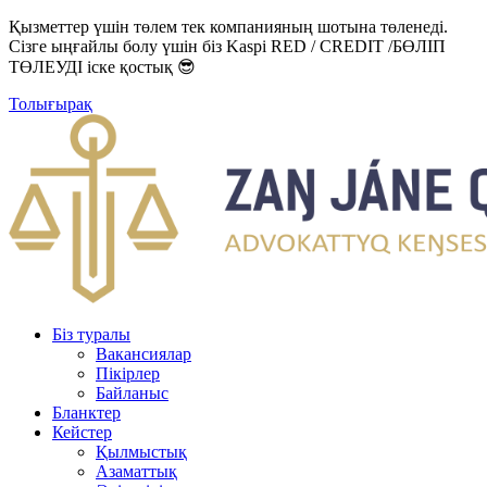
Қызметтер үшін төлем тек компанияның шотына төленеді.
Сізге ыңғайлы болу үшін біз Kaspi RED / CREDIT /БӨЛІП
ТӨЛЕУДІ іске қостық 😎
Толығырақ
Біз туралы
Вакансиялар
Пікірлер
Байланыс
Бланктер
Кейстер
Қылмыстық
Азаматтық