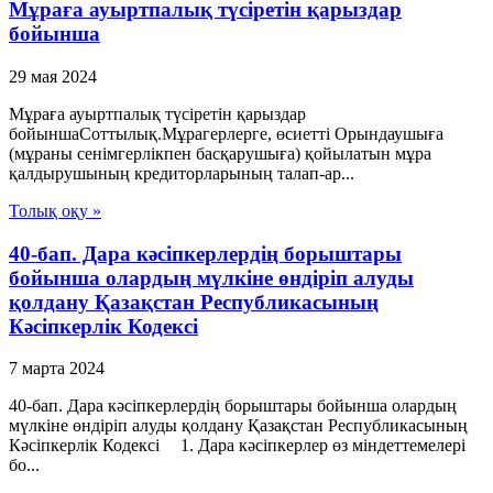
Мұраға ауыртпалық түсіретін қарыздар
бойынша
29 мая 2024
Мұраға ауыртпалық түсіретін қарыздар
бойыншаСоттылық.Мұрагерлерге, өсиетті Орындаушыға
(мұраны сенімгерлікпен басқарушыға) қойылатын мұра
қалдырушының кредиторларының талап-ар...
Толық оқу »
40-бап. Дара кәсіпкерлердің борыштары
бойынша олардың мүлкіне өндіріп алуды
қолдану Қазақстан Республикасының
Кәсіпкерлік Кодексі
7 марта 2024
40-бап. Дара кәсіпкерлердің борыштары бойынша олардың
мүлкіне өндіріп алуды қолдану Қазақстан Республикасының
Кәсіпкерлік Кодексі 1. Дара кәсiпкерлер өз мiндеттемелерi
бо...