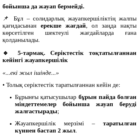
бойынша да жауап бермейді.
📌 Бұл – солидарлық жауапкершіліктің жалпы
қағидасынан
ерекше жағдай
, ол заңда нақты
көрсетілген шектеулі жағдайларда ғана
қолданылады.
🔹 5-тармақ. Серіктестік тоқтатылғаннан
кейінгі жауапкершілік
«...екі жыл ішінде...»
• Толық серіктестік таратылғаннан кейін де:
Бұрынғы қатысушылар
бұрын пайда болған
міндеттемелер бойынша жауап беруді
жалғастырады
;
Жауапкершілік мерзімі –
таратылған
күннен бастап 2 жыл
.