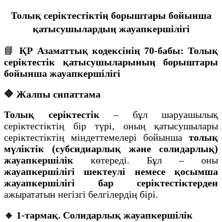
Толық серіктестіктің борыштары бойынша
қатысушылардың жауапкершілігі
📘
ҚР Азаматтық кодексінің 70-бабы: Толық
серіктестік қатысушыларының борыштары
бойынша жауапкершілігі
🔷 Жалпы сипаттама
Толық серіктестік
– бұл шаруашылық
серіктестіктің бір түрі, оның қатысушылары
серіктестіктің міндеттемелері бойынша
толық
мүліктік (субсидиарлық және солидарлық)
жауапкершілік
көтереді. Бұл – оны
жауапкершілігі шектеулі немесе қосымша
жауапкершілігі бар серіктестіктерден
ажырататын негізгі белгілердің бірі.
🔹 1-тармақ. Солидарлық жауапкершілік