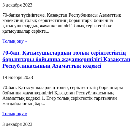
3 декабря 2023
70-бапқа түсініктеме. Қазақстан Республикасы Азаматтық
кодексінің толық серіктестігінің борыштары бойынша
қатысушылардың жауапкершілігі Толық серіктестікке
қатысушылар серікте...
Толық оқу »
70-бап. Қатысушылардың толық серiктестiктiң
борыштары бойынша жауапкершiлiгi Қазақстан
Республикасының Азаматтық кодексi
19 ноября 2023
70-бап. Қатысушылардың толық серiктестiктiң борыштары
бойынша жауапкершiлiгi Қазақстан Республикасының
Азаматтық кодексi 1. Егер толық серiктестiк таратылған
жағдайда оның бар...
Толық оқу »
3 декабря 2023