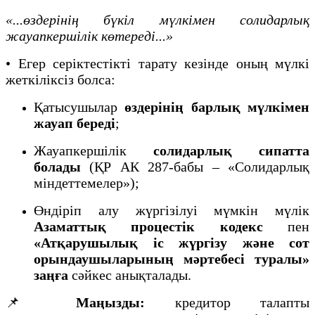
«...өздерінің бүкіл мүлкімен солидарлық
жауапкершілік көтереді...»
• Егер серіктестікті тарату кезінде оның мүлкі
жеткіліксіз болса:
Қатысушылар
өздерінің барлық мүлкімен
жауап береді
;
Жауапкершілік
солидарлық сипатта
болады
(ҚР АК 287-бабы – «Солидарлық
міндеттемелер»);
Өндіріп алу жүргізілуі мүмкін мүлік
Азаматтық процестік кодекс
пен
«Атқарушылық іс жүргізу және сот
орындаушыларының мәртебесі туралы»
заңға
сәйкес анықталады.
📌
Маңызды:
кредитор талапты