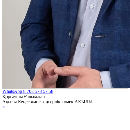
WhatsApp
8 708 578 57 58
Қорғаушы Ғалымжан
Ақылы Кеңес және заңгерлік көмек АҚЫЛЫ
×