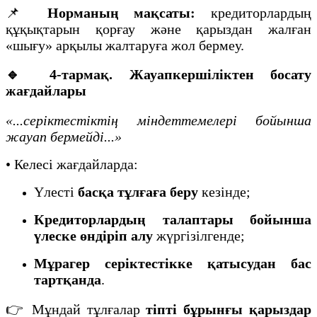
📌
Норманың мақсаты:
кредиторлардың
құқықтарын қорғау және қарыздан жалған
«шығу» арқылы жалтаруға жол бермеу.
🔹 4-тармақ. Жауапкершіліктен босату
жағдайлары
«...серіктестіктің міндеттемелері бойынша
жауап бермейді...»
• Келесі жағдайларда:
Үлесті
басқа тұлғаға беру
кезінде;
Кредиторлардың талаптары бойынша
үлеске өндіріп алу
жүргізілгенде;
Мұрагер серіктестікке қатысудан бас
тартқанда
.
👉 Мұндай тұлғалар
тіпті бұрынғы қарыздар