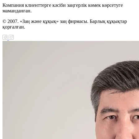
Компания клиенттерге кәсіби заңгерлік көмек көрсетуге
маманданған.
© 2007. «Заң және құқық» заң фирмасы. Барлық құқықтар
қорғалған.