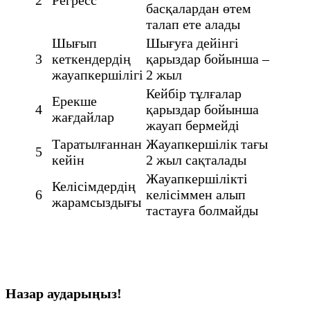
басқалардан өтем
талап ете алады
Шығып
Шығуға дейінгі
3
кеткендердің
қарыздар бойынша –
жауапкершілігі
2 жыл
Кейбір тұлғалар
Ерекше
4
қарыздар бойынша
жағдайлар
жауап бермейді
Таратылғаннан
Жауапкершілік тағы
5
кейін
2 жыл сақталады
Жауапкершілікті
Келісімдердің
6
келісіммен алып
жарамсыздығы
тастауға болмайды
Назар аударыңыз!