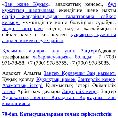
«
Заң және Құқық
» адвокаттық кеңсесі,
бұл
құжаттың жалпылама
екендігіне және нақты
сіздің жағдайыңыздың талаптарына сәйкес
келмеуі
мүмкіндігіне көңіл бөлуіңізді сұрайды.
Біздің заңгерлер
сіздің нақты жағдайыңызға
сәйкес келетін кез келген
құқықтық құжатты
әзірлеп көмектесуге дайын
.
Қосымша ақпарат алу үшін Заңгер
/Адвокат
телефонына
хабарласуыңызға болады
: +7 (708)
971-78-58; +7 (700) 978 5755, +7 (700) 978 5085.
Адвокат Алматы
Заңгер Қорғаушы Заң қызметі
Құқық қорғау
Құқықтық қөмек
Заңгерлік кеңсе
Азаматтық істері
Қылмыстық істері Әкімшілік
істері
Арбитраж даулары
Заңгерлік кеңе
с Заңгер
Адвокаттық кеңсе Қазақстан Қорғаушы Заң
компаниясы
70-бап. Қатысушылардың толық серiктестiктiң