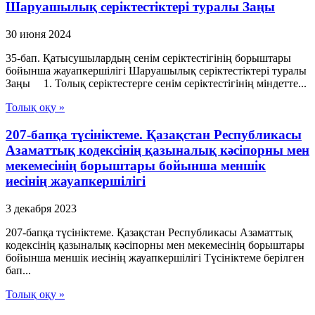
Шаруашылық серіктестіктері туралы Заңы
30 июня 2024
35-бап. Қатысушылардың сенiм серiктестiгiнiң борыштары
бойынша жауапкершiлiгi Шаруашылық серіктестіктері туралы
Заңы 1. Толық серiктестерге сенiм серiктестiгiнiң мiндетте...
Толық оқу »
207-бапқа түсініктеме. Қазақстан Республикасы
Азаматтық кодексінің қазыналық кәсіпорны мен
мекемесінің борыштары бойынша меншік
иесінің жауапкершілігі
3 декабря 2023
207-бапқа түсініктеме. Қазақстан Республикасы Азаматтық
кодексінің қазыналық кәсіпорны мен мекемесінің борыштары
бойынша меншік иесінің жауапкершілігі Түсініктеме берілген
бап...
Толық оқу »