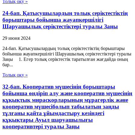
Толық оқу »
24-бап. Қатысушылардың толық серiктестiктiң
борыштары бойынша жауапкершiлiгi
Шаруашылық серіктестіктері туралы Заңы
29 июня 2024
24-бап. Қатысушылардың толық серiктестiктiң борыштары
бойынша жауапкершiлiгi Шаруашылық серіктестіктері туралы
Заңы 1. Егер толық серiктестiк таратылған жағдайда оның
бар...
Толық оқу »
32-бап. Кооператив мүшесiнiң борыштары
бойынша өндiрiп алу және кооператив мүшесiнiң
құқықтық мирасқорларының мұрагерлік және
кооператив мүшесiболып табылатын заңды
тұлғаны қайта ұйымдастыру кезiндегi
құқықтары Ауыл шаруашылығы
кооперативтері туралы Заңы