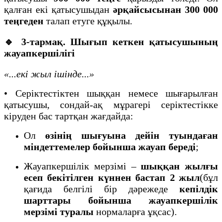
қалған екі қатысушыдан
әрқайсысынан 300 000
теңгеден
талап етуге құқылы.
🔹 3-тармақ. Шығып кеткен қатысушының
жауапкершілігі
«...екі жыл ішінде...»
• Серіктестіктен шыққан немесе шығарылған
қатысушы, сондай-ақ мұрагері серіктестікке
кіруден бас тартқан жағдайда:
Ол
өзінің шығуына дейін туындаған
міндеттемелер бойынша жауап береді
;
Жауапкершілік мерзімі –
шыққан жылғы
есеп бекітілген күннен бастап 2 жыл
(бұл
қағида белгілі бір дәрежеде
кепілдік
шарттары бойынша жауапкершілік
мерзімі туралы
нормаларға ұқсас).