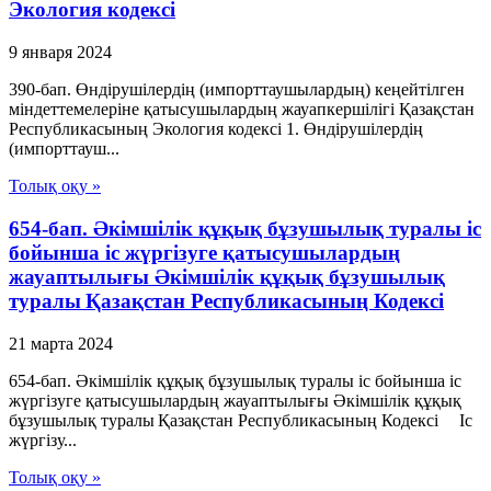
Экология кодексі
9 января 2024
390-бап. Өндірушілердің (импорттаушылардың) кеңейтілген
міндеттемелеріне қатысушылардың жауапкершілігі Қазақстан
Республикасының Экология кодексі 1. Өндірушілердің
(импорттауш...
Толық оқу »
654-бап. Әкiмшiлiк құқық бұзушылық туралы iс
бойынша iс жүргізуге қатысушылардың
жауаптылығы Әкімшілік құқық бұзушылық
туралы Қазақстан Республикасының Кодексі
21 марта 2024
654-бап. Әкiмшiлiк құқық бұзушылық туралы iс бойынша iс
жүргізуге қатысушылардың жауаптылығы Әкімшілік құқық
бұзушылық туралы Қазақстан Республикасының Кодексі Iс
жүргізу...
Толық оқу »