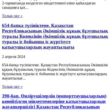
2-тармағында көзделген мiндеттеменi өзіне қабылдаған
санацияға қат...
Толық оқу »
654-бапқа түсініктеме. Қазақстан
Республикасының Әкімшілік құқық бұзушылық
туралы Кодексінің Әкімшілік құқық бұзушылық
туралы іс бойынша іс жүргізуге
қатысушылардың жауаптылығы
2 апреля 2024
654-бапқа түсініктеме. Қазақстан Республикасының Әкімшілік
құқық бұзушылық туралы Кодексінің Әкімшілік құқық
бұзушылық туралы іс бойынша іс жүргізуге қатысушылардың
жауаптылығ...
Толық оқу »
390-бап. Өндірушілердің (импорттаушылардың)
кеңейтілген міндеттемелеріне қатысушылардың
жауапкершілігі Қазақстан Республикасының