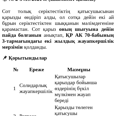
Сот толық серіктестіктің қатысушысынан
қарызды өндіріп алды, ол сотқа дейін екі ай
бұрын серіктестіктен шыққанын мәлімдегеніне
қарамастан. Сот қарыз
оның шығуына дейін
пайда болғанын
анықтап,
ҚР АК 70-бабының
3-тармағындағы екі жылдық жауапкершілік
мерзімін
қолданды.
📌 Қорытындылар
№
Ереже
Мазмұны
Қатысушылар
қарыздар бойынша
Солидарлық
1
өздерінің бүкіл
жауапкершілік
мүлкімен жауап
береді
Қарызды төлеген
қатысушы
2
Регресс