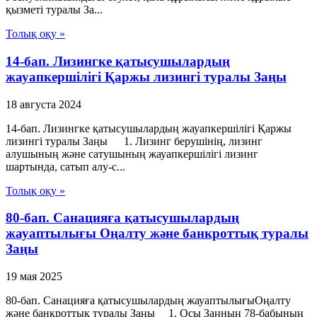
қызметі туралы За...
Толық оқу »
14-бап. Лизингке қатысушылардың
жауапкершiлiгi Қаржы лизингі туралы Заңы
18 августа 2024
14-бап. Лизингке қатысушылардың жауапкершiлiгi Қаржы
лизингі туралы Заңы 1. Лизинг берушiнiң, лизинг
алушының және сатушының жауапкершiлiгi лизинг
шартында, сатып алу-с...
Толық оқу »
80-бап. Санацияға қатысушылардың
жауаптылығы Оңалту және банкроттық туралы
Заңы
19 мая 2025
80-бап. Санацияға қатысушылардың жауаптылығыОңалту
және банкроттық туралы Заңы 1. Осы Заңның 78-бабының