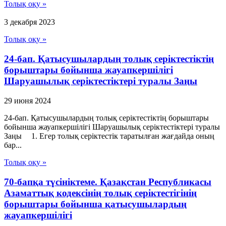
Толық оқу »
3 декабря 2023
Толық оқу »
24-бап. Қатысушылардың толық серiктестiктiң
борыштары бойынша жауапкершiлiгi
Шаруашылық серіктестіктері туралы Заңы
29 июня 2024
24-бап. Қатысушылардың толық серiктестiктiң борыштары
бойынша жауапкершiлiгi Шаруашылық серіктестіктері туралы
Заңы 1. Егер толық серiктестiк таратылған жағдайда оның
бар...
Толық оқу »
70-бапқа түсініктеме. Қазақстан Республикасы
Азаматтық кодексінің толық серіктестігінің
борыштары бойынша қатысушылардың
жауапкершілігі