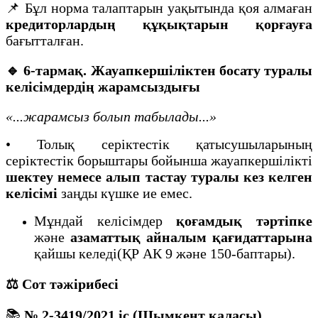
📌 Бұл норма талаптарын уақытында қоя алмаған
кредиторлардың құқықтарын қорғауға
бағытталған.
🔹 6-тармақ. Жауапкершіліктен босату туралы
келісімдердің жарамсыздығы
«...жарамсыз болып табылады...»
• Толық серіктестік қатысушыларының
серіктестік борыштары бойынша жауапкершілікті
шектеу немесе алып тастау туралы кез келген
келісімі
заңды күшке ие емес.
Мұндай келісімдер
қоғамдық тәртіпке
және
азаматтық айналым қағидаттарына
қайшы келеді(ҚР АК 9 және 150-баптары).
⚖️ Сот тәжірибесі
📚
№ 2-3419/2021 іс (Шымкент қаласы)