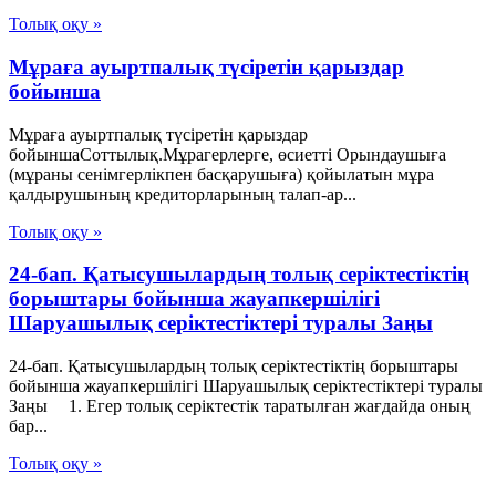
Толық оқу »
Мұраға ауыртпалық түсіретін қарыздар
бойынша
Мұраға ауыртпалық түсіретін қарыздар
бойыншаСоттылық.Мұрагерлерге, өсиетті Орындаушыға
(мұраны сенімгерлікпен басқарушыға) қойылатын мұра
қалдырушының кредиторларының талап-ар...
Толық оқу »
24-бап. Қатысушылардың толық серiктестiктiң
борыштары бойынша жауапкершiлiгi
Шаруашылық серіктестіктері туралы Заңы
24-бап. Қатысушылардың толық серiктестiктiң борыштары
бойынша жауапкершiлiгi Шаруашылық серіктестіктері туралы
Заңы 1. Егер толық серiктестiк таратылған жағдайда оның
бар...
Толық оқу »