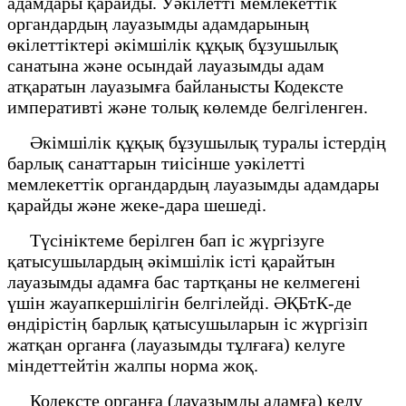
адамдары қарайды. Уәкілетті мемлекеттік
органдардың лауазымды адамдарының
өкілеттіктері әкімшілік құқық бұзушылық
санатына және осындай лауазымды адам
атқаратын лауазымға байланысты Кодексте
императивті және толық көлемде белгіленген.
Әкімшілік құқық бұзушылық туралы істердің
барлық санаттарын тиісінше уәкілетті
мемлекеттік органдардың лауазымды адамдары
қарайды және жеке-дара шешеді.
Түсініктеме берілген бап іс жүргізуге
қатысушылардың әкімшілік істі қарайтын
лауазымды адамға бас тартқаны не келмегені
үшін жауапкершілігін белгілейді. ӘҚБтК-де
өндірістің барлық қатысушыларын іс жүргізіп
жатқан органға (лауазымды тұлғаға) келуге
міндеттейтін жалпы норма жоқ.
Кодексте органға (лауазымды адамға) келу