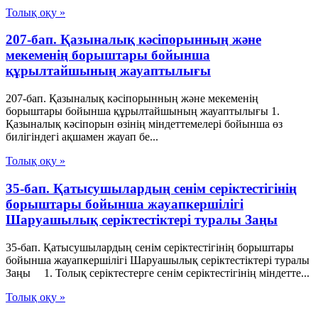
Толық оқу »
207-бап. Қазыналық кәсiпорынның және
мекеменің борыштары бойынша
құрылтайшының жауаптылығы
207-бап. Қазыналық кәсiпорынның және мекеменің
борыштары бойынша құрылтайшының жауаптылығы 1.
Қазыналық кәсiпорын өзiнiң мiндеттемелерi бойынша өз
билiгiндегi ақшамен жауап бе...
Толық оқу »
35-бап. Қатысушылардың сенiм серiктестiгiнiң
борыштары бойынша жауапкершiлiгi
Шаруашылық серіктестіктері туралы Заңы
35-бап. Қатысушылардың сенiм серiктестiгiнiң борыштары
бойынша жауапкершiлiгi Шаруашылық серіктестіктері туралы
Заңы 1. Толық серiктестерге сенiм серiктестiгiнiң мiндетте...
Толық оқу »