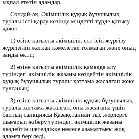
ықпал ететін адамдар.
Сондай-ақ, Әкімшілік құқық бұзушылық
туралы істі қарау кезінде міндетті түрде қатысу
қажет:
1) өзіне қатысты әкімшілік сот ісін жүргізу
жүргізіліп жатқан кәмелетке толмаған және оның
заңды өкілі;
2) өзіне қатысты әкімшілік қамаққа алу
түріндегі әкімшілік жазаны көздейтін әкімшілік
құқық бұзушылық туралы хаттама жасалған жеке
тұлғаның;
3) өзіне қатысты әкімшілік құқық бұзушылық
туралы хаттама жасалған, оны жасағаны үшін
баптың санкциясы Қазақстаннан тыс жерлерге
шығарып жіберу түріндегі әкімшілік жазаны
көздейтін шетелдікке немесе азаматтығы жоқ
адамға беріледі.