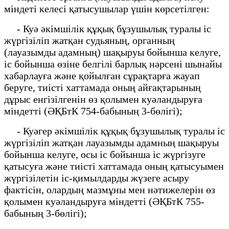
міндеті келесі қатысушылар үшін көрсетілген:
- Куә әкімшілік құқық бұзушылық туралы іс
жүргізіліп жатқан судьяның, органның
(лауазымды адамның) шақыруы бойынша келуге,
іс бойынша өзіне белгілі барлық нәрсені шынайы
хабарлауға және қойылған сұрақтарға жауап
беруге, тиісті хаттамада оның айғақтарының
дұрыс енгізілгенін өз қолымен куәландыруға
міндетті (ӘҚБтК 754-бабының 3-бөлігі);
- Куәгер әкімшілік құқық бұзушылық туралы іс
жүргізіліп жатқан лауазымды адамның шақыруы
бойынша келуге, осы іс бойынша іс жүргізуге
қатысуға және тиісті хаттамада оның қатысуымен
жүргізілетін іс-қимылдарды жүзеге асыру
фактісін, олардың мазмұны мен нәтижелерін өз
қолымен куәландыруға міндетті (ӘҚБтК 755-
бабының 3-бөлігі);