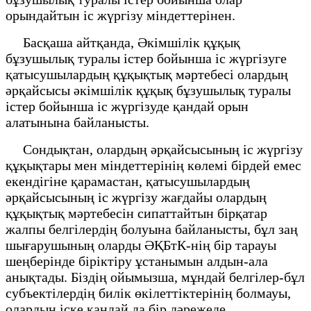
орындайтын іс жүргізу міндеттерінен.
Басқаша айтқанда, Әкімшілік құқық
бұзушылық туралы істер бойынша іс жүргізуге
қатысушылардың құқықтық мәртебесі олардың
әрқайсысы әкімшілік құқық бұзушылық туралы
істер бойынша іс жүргізуде қандай орын
алатынына байланысты.
Сондықтан, олардың әрқайсысының іс жүргізу
құқықтары мен міндеттерінің көлемі бірдей емес
екендігіне қарамастан, қатысушылардың
әрқайсысының іс жүргізу жағдайы олардың
құқықтық мәртебесін сипаттайтын бірқатар
жалпы белгілердің болуына байланысты, бұл заң
шығарушының оларды ӘҚБтК-нің бір тарауы
шеңберінде біріктіру ұстанымын алдын-ала
анықтады. Біздің ойымызша, мұндай белгілер-бұл
субъектілердің билік өкілеттіктерінің болмауы,
олардың іске қандай да бір дәрежеде