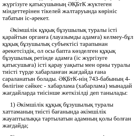
жүргізуге қатысушының ӘҚБтК жүктеген
міндеттерінен тікелей жалтаруында көрініс
табатын іс-әрекет.
Әкімшілік құқық бұзушылық туралы істі
қарайтын органға (лауазымды адамға) келмеу-бұл
құқық бұзушылық субъектісі тарапынан
әрекетсіздік, ол осы бапта көзделген құқық
бұзушылық ретінде адамға (іс жүргізуге
қатысушыға) істі қарау уақыты мен орны туралы
тиісті түрде хабарланған жағдайда ғана
сараланатын болады. ӘҚБтК-нің 743-бабының 4-
бөлігіне сәйкес - хабарлама (хабарлама) мынадай
жағдайларда тиісінше жеткізілді деп танылады:
1) Әкімшілік құқық бұзушылық туралы
хаттаманың тиісті бағанында әкімшілік
жауаптылыққа тартылатын адамның қолы болған
жағдайда;