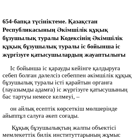
654-бапқа түсініктеме. Қазақстан
Республикасының Әкімшілік құқық
бұзушылық туралы Кодексінің Әкімшілік
құқық бұзушылық туралы іс бойынша іс
жүргізуге қатысушылардың жауаптылығы
Іс бойынша іс қарауды кейінге қалдыруға
себеп болған дәлелсіз себеппен әкімшілік құқық
бұзушылық туралы істі қарайтын органға
(лауазымды адамға) іс жүргізуге қатысушының
бас тартуы немесе келмеуі, –
он айлық есептік көрсеткіш мөлшерінде
айыппұл салуға әкеп соғады.
Құқық бұзушылықтың жалпы объектісі
мемлекеттік билік институттарының жұмыс