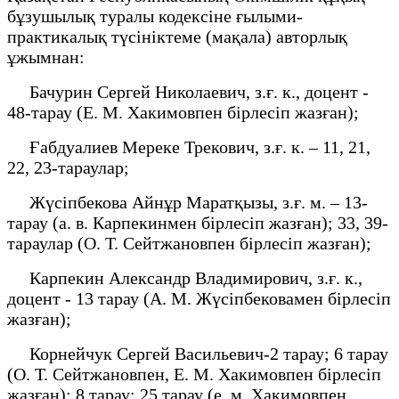
бұзушылық туралы кодексіне ғылыми-
практикалық түсініктеме (мақала) авторлық
ұжымнан:
Бачурин Сергей Николаевич, з.ғ. к., доцент -
48-тарау (Е. М. Хакимовпен бірлесіп жазған);
Ғабдуалиев Мереке Трекович, з.ғ. к. – 11, 21,
22, 23-тараулар;
Жүсіпбекова Айнұр Маратқызы, з.ғ. м. – 13-
тарау (а. в. Карпекинмен бірлесіп жазған); 33, 39-
тараулар (О. Т. Сейтжановпен бірлесіп жазған);
Карпекин Александр Владимирович, з.ғ. к.,
доцент - 13 тарау (А. М. Жүсіпбековамен бірлесіп
жазған);
Корнейчук Сергей Васильевич-2 тарау; 6 тарау
(О. Т. Сейтжановпен, Е. М. Хакимовпен бірлесіп
жазған); 8 тарау; 25 тарау (е. м. Хакимовпен