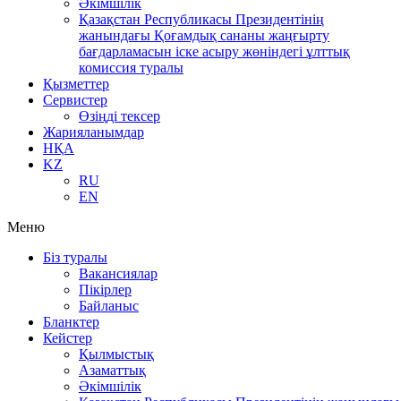
Әкімшілік
Қазақстан Республикасы Президентінің
жанындағы Қоғамдық сананы жаңғырту
бағдарламасын іске асыру жөніндегі ұлттық
комиссия туралы
Қызметтер
Сервистер
Өзіңді тексер
Жарияланымдар
НҚА
KZ
RU
EN
Меню
Біз туралы
Вакансиялар
Пікірлер
Байланыс
Бланктер
Кейстер
Қылмыстық
Азаматтық
Әкімшілік