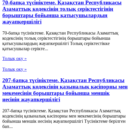
70-бапқа түсініктеме. Қазақстан Республикасы
Азаматтық кодексінің толық серіктестігінің
борыштары бойынша қатысушылардың
жауапкершілігі
70-бапқа түсініктеме. Қазақстан Республикасы Азаматтық
кодексінің толық серіктестігінің борыштары бойынша
қатысушылардың жауапкершілігі Толық серіктестікке
қатысушылар серікте...
Толық оқу »
Толық оқу »
207-бапқа түсініктеме. Қазақстан Республикасы
Азаматтық кодексінің қазыналық кәсіпорны мен
мекемесінің борыштары бойынша меншік
иесінің жауапкершілігі
207-бапқа түсініктеме. Қазақстан Республикасы Азаматтық
кодексінің қазыналық кәсіпорны мен мекемесінің борыштары
бойынша меншік иесінің жауапкершілігі Түсініктеме берілген
бап...