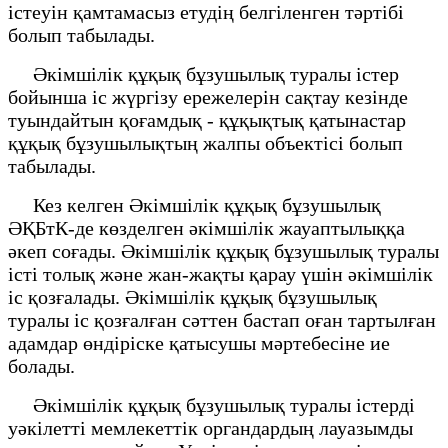
істеуін қамтамасыз етудің белгіленген тәртібі
болып табылады.
Әкімшілік құқық бұзушылық туралы істер
бойынша іс жүргізу ережелерін сақтау кезінде
туындайтын қоғамдық - құқықтық қатынастар
құқық бұзушылықтың жалпы объектісі болып
табылады.
Кез келген Әкімшілік құқық бұзушылық
ӘҚБтК-де көзделген әкімшілік жауаптылыққа
әкеп соғады. Әкімшілік құқық бұзушылық туралы
істі толық және жан-жақты қарау үшін әкімшілік
іс қозғалады. Әкімшілік құқық бұзушылық
туралы іс қозғалған сәттен бастап оған тартылған
адамдар өндіріске қатысушы мәртебесіне ие
болады.
Әкімшілік құқық бұзушылық туралы істерді
уәкілетті мемлекеттік органдардың лауазымды