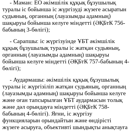
- Маман: ЕО әкімшілік құқық бұзушылық
туралы іс бойынша іс жүргізуді жүзеге асыратын
судьяның, органның (лауазымды адамның)
шақыруы бойынша келуге міндетті (ӘҚБтК 756-
бабының 3-бөлігі);
- Сарапшы: іс жүргізуінде ҰБТ әкімшілік
құқық бұзушылық туралы іс жатқан судьяның,
органның (лауазымды адамның) шақыруы
бойынша келуге міндетті (ӘҚБтК 757-бабының 4-
бөлігі);
- Аудармашы: әкімшілік құқық бұзушылық
туралы іс жүргізіліп жатқан судьяның, органның
(лауазымды адамның) шақыруы бойынша келуге
және оған тапсырылған ҰБТ аудармасын толық
және дәл орындауға міндетті (ӘҚБтК 758-
бабының 4-бөлігі). Яғни, іс жүргізу
функцияларын орындайтын және өндірісті
жүзеге асыруға, объективті шындықты анықтауға