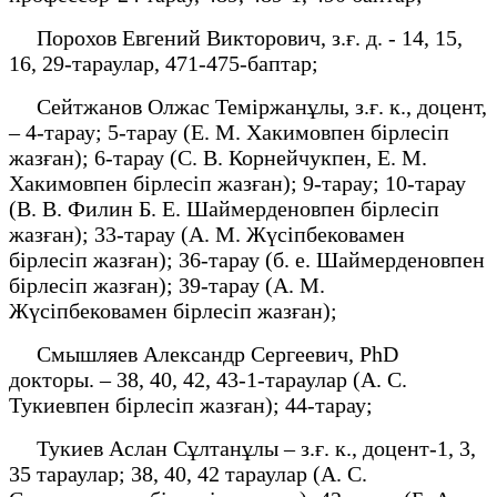
Порохов Евгений Викторович, з.ғ. д. - 14, 15,
16, 29-тараулар, 471-475-баптар;
Сейтжанов Олжас Теміржанұлы, з.ғ. к., доцент,
– 4-тарау; 5-тарау (Е. М. Хакимовпен бірлесіп
жазған); 6-тарау (С. В. Корнейчукпен, Е. М.
Хакимовпен бірлесіп жазған); 9-тарау; 10-тарау
(В. В. Филин Б. Е. Шаймерденовпен бірлесіп
жазған); 33-тарау (А. М. Жүсіпбековамен
бірлесіп жазған); 36-тарау (б. е. Шаймерденовпен
бірлесіп жазған); 39-тарау (А. М.
Жүсіпбековамен бірлесіп жазған);
Смышляев Александр Сергеевич, PhD
докторы. – 38, 40, 42, 43-1-тараулар (А. С.
Тукиевпен бірлесіп жазған); 44-тарау;
Тукиев Аслан Сұлтанұлы – з.ғ. к., доцент-1, 3,
35 тараулар; 38, 40, 42 тараулар (А. С.