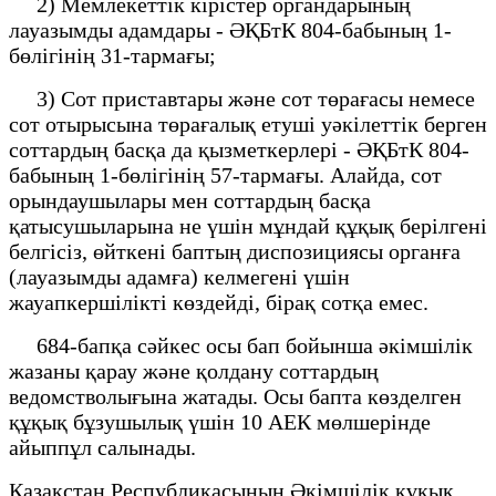
2) Мемлекеттік кірістер органдарының
лауазымды адамдары - ӘҚБтК 804-бабының 1-
бөлігінің 31-тармағы;
3) Сот приставтары және сот төрағасы немесе
сот отырысына төрағалық етуші уәкілеттік берген
соттардың басқа да қызметкерлері - ӘҚБтК 804-
бабының 1-бөлігінің 57-тармағы. Алайда, сот
орындаушылары мен соттардың басқа
қатысушыларына не үшін мұндай құқық берілгені
белгісіз, өйткені баптың диспозициясы органға
(лауазымды адамға) келмегені үшін
жауапкершілікті көздейді, бірақ сотқа емес.
684-бапқа сәйкес осы бап бойынша әкімшілік
жазаны қарау және қолдану соттардың
ведомстволығына жатады. Осы бапта көзделген
құқық бұзушылық үшін 10 АЕК мөлшерінде
айыппұл салынады.
Қазақстан Республикасының Әкімшілік құқық