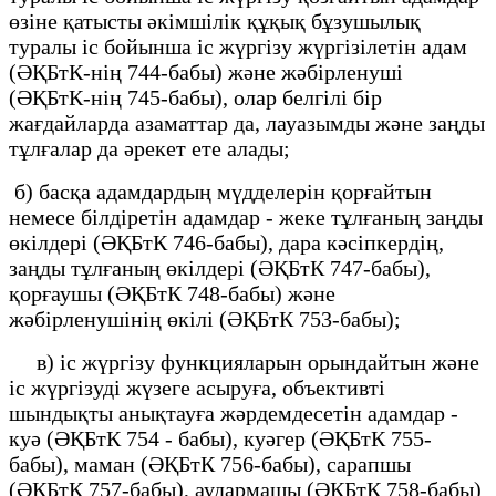
өзіне қатысты әкімшілік құқық бұзушылық
туралы іс бойынша іс жүргізу жүргізілетін адам
(ӘҚБтК-нің 744-бабы) және жәбірленуші
(ӘҚБтК-нің 745-бабы), олар белгілі бір
жағдайларда азаматтар да, лауазымды және заңды
тұлғалар да әрекет ете алады;
б) басқа адамдардың мүдделерін қорғайтын
немесе білдіретін адамдар - жеке тұлғаның заңды
өкілдері (ӘҚБтК 746-бабы), дара кәсіпкердің,
заңды тұлғаның өкілдері (ӘҚБтК 747-бабы),
қорғаушы (ӘҚБтК 748-бабы) және
жәбірленушінің өкілі (ӘҚБтК 753-бабы);
в) іс жүргізу функцияларын орындайтын және
іс жүргізуді жүзеге асыруға, объективті
шындықты анықтауға жәрдемдесетін адамдар -
куә (ӘҚБтК 754 - бабы), куәгер (ӘҚБтК 755-
бабы), маман (ӘҚБтК 756-бабы), сарапшы
(ӘҚБтК 757-бабы), аудармашы (ӘҚБтК 758-бабы)