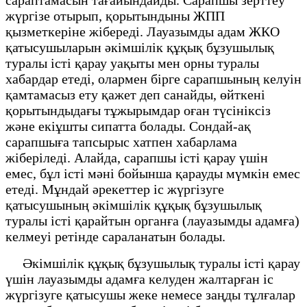
жүргізе отырып, қорытындыны ЖПП
қызметкеріне жібереді. Лауазымды адам ЖКО
қатысушыларын әкімшілік құқық бұзушылық
туралы істі қарау уақыты мен орны туралы
хабардар етеді, олармен бірге сарапшының келуін
қамтамасыз ету қажет деп санайды, өйткені
қорытындыдағы тұжырымдар оған түсініксіз
және екіұшты сипатта болады. Сондай-ақ
сарапшыға тапсырыс хатпен хабарлама
жіберіледі. Алайда, сарапшы істі қарау үшін
емес, бұл істі мәні бойынша қарауды мүмкін емес
етеді. Мұндай әрекеттер іс жүргізуге
қатысушының әкімшілік құқық бұзушылық
туралы істі қарайтын органға (лауазымды адамға)
келмеуі ретінде сараланатын болады.
Әкімшілік құқық бұзушылық туралы істі қарау
үшін лауазымды адамға келуден жалтарған іс
жүргізуге қатысушы жеке немесе заңды тұлғалар