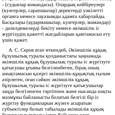
- (судьялар командасы). Олардың кейбіреулері
(куәгерлер, сарапшылар) деректерді уәкілетті
органға немесе лауазымды адамға хабарлайды.
Басқалары (аудармашылар, куәгерлер, мамандар)
- дәлелдемелерді бекіту немесе әкімшілік іс
жүргізудің қажетті жағдайларын қамтамасыз ету
үшін қажет.
А. С. Серов атап өткендей, Әкімшілік құқық
бұзушылық туралы қолданыстағы заңнамада
әкімшілік құқық бұзушылық туралы іс жүргізуге
қатысушы ұғымы белгіленбеген, бірақ оның
анықтамасын қазіргі әкімшілік-құқықтық ғылым
әзірлеген, оған сәйкес әкімшілік құқық
бұзушылық туралы іс жүргізуге қатысушылар
заңда белгіленген тәртіппен және нысанда нақты
мазмұны байланысты болатын белгілі бір іс
жүргізу функцияларын жүзеге асыратын
субъектілер болып табылады әкімшілік құқық
бұзушылық туралы істер бойынша олар