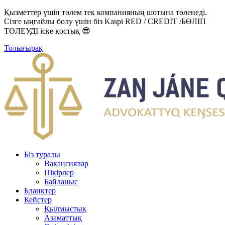
Қызметтер үшін төлем тек компанияның шотына төленеді.
Сізге ыңғайлы болу үшін біз Kaspi RED / CREDIT /БӨЛІП
ТӨЛЕУДІ іске қостық 😎
Толығырақ
Біз туралы
Вакансиялар
Пікірлер
Байланыс
Бланктер
Кейстер
Қылмыстық
Азаматтық