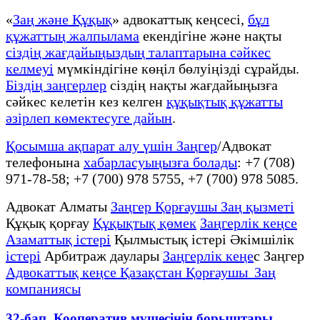
«
Заң және Құқық
» адвокаттық кеңсесі,
бұл
құжаттың жалпылама
екендігіне және нақты
сіздің жағдайыңыздың талаптарына сәйкес
келмеуі
мүмкіндігіне көңіл бөлуіңізді сұрайды.
Біздің заңгерлер
сіздің нақты жағдайыңызға
сәйкес келетін кез келген
құқықтық құжатты
әзірлеп көмектесуге дайын
.
Қосымша ақпарат алу үшін Заңгер
/Адвокат
телефонына
хабарласуыңызға болады
: +7 (708)
971-78-58; +7 (700) 978 5755, +7 (700) 978 5085.
Адвокат Алматы
Заңгер Қорғаушы Заң қызметі
Құқық қорғау
Құқықтық қөмек
Заңгерлік кеңсе
Азаматтық істері
Қылмыстық істері Әкімшілік
істері
Арбитраж даулары
Заңгерлік кеңе
с Заңгер
Адвокаттық кеңсе Қазақстан Қорғаушы Заң
компаниясы
32-бап. Кооператив мүшесiнiң борыштары