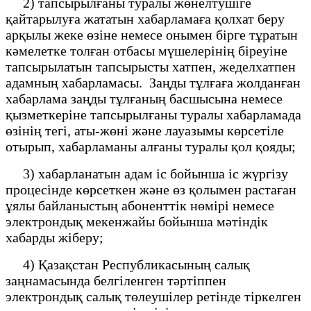
2) тапсырылғаны туралы жөнелтушіге
қайтарылуға жататын хабарламаға қолхат беру
арқылы жеке өзіне немесе онымен бірге тұратын
кәмелетке толған отбасы мүшелерінің біреуіне
тапсырылатын тапсырысты хатпен, жеделхатпен
адамның хабарламасы. Заңды тұлғаға жолданған
хабарлама заңды тұлғаның басшысына немесе
қызметкеріне тапсырылғаны туралы хабарламада
өзінің тегі, аты-жөні және лауазымы көрсетіле
отырып, хабарламаны алғаны туралы қол қояды;
3) хабарланатын адам іс бойынша іс жүргізу
процесінде көрсеткен және өз қолымен растаған
ұялы байланыстың абоненттік нөмірі немесе
электрондық мекенжайы бойынша мәтіндік
хабарды жіберу;
4) Қазақстан Республикасының салық
заңнамасында белгіленген тәртіппен
электрондық салық төлеушілер ретінде тіркелген