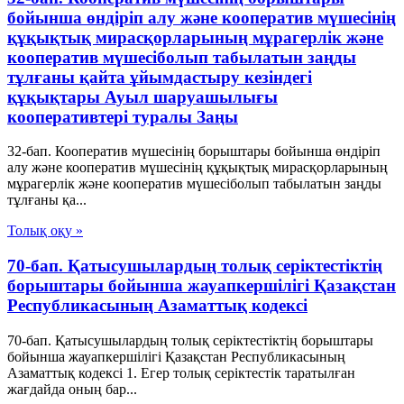
бойынша өндiрiп алу және кооператив мүшесiнiң
құқықтық мирасқорларының мұрагерлік және
кооператив мүшесiболып табылатын заңды
тұлғаны қайта ұйымдастыру кезiндегi
құқықтары Ауыл шаруашылығы
кооперативтері туралы Заңы
32-бап. Кооператив мүшесiнiң борыштары бойынша өндiрiп
алу және кооператив мүшесiнiң құқықтық мирасқорларының
мұрагерлік және кооператив мүшесiболып табылатын заңды
тұлғаны қа...
Толық оқу »
70-бап. Қатысушылардың толық серiктестiктiң
борыштары бойынша жауапкершiлiгi Қазақстан
Республикасының Азаматтық кодексi
70-бап. Қатысушылардың толық серiктестiктiң борыштары
бойынша жауапкершiлiгi Қазақстан Республикасының
Азаматтық кодексi 1. Егер толық серiктестiк таратылған
жағдайда оның бар...