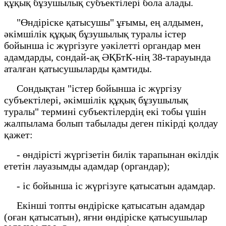
құқық бұзушылық субъектілері бола алады.
"Өндіріске қатысушы" ұғымы, ең алдымен,
әкімшілік құқық бұзушылық туралы істер
бойынша іс жүргізуге уәкілетті органдар мен
адамдарды, сондай-ақ ӘҚБтК-нің 38-тарауында
аталған қатысушыларды қамтиды.
Сондықтан "істер бойынша іс жүргізу
субъектілері, әкімшілік құқық бұзушылық
туралы" термині субъектілердің екі тобы үшін
жалпылама болып табылады деген пікірді қолдау
қажет:
- өндірісті жүргізетін билік тарапынан өкілдік
ететін лауазымды адамдар (органдар);
- іс бойынша іс жүргізуге қатысатын адамдар.
Екінші топты өндіріске қатысатын адамдар
(оған қатысатын), яғни өндіріске қатысушылар