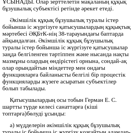
ҰСЫНАДЫ. Олар зерттелетін мақаланың құқық
бұзушылық субъектісі ретінде әрекет етеді.
Әкімшілік құқық бұзушылық туралы істер
бойынша іс жүргізуге қатысушылардың құқықтық
мәртебесі ӘҚБтК-нің 38-тарауындағы баптарда
айқындалған. Әкімшілік құқық бұзушылық
туралы істер бойынша іс жүргізуге қатысушылар
заңда белгіленген тәртіппен және нысанда нақты
мазмұны олардың өндірістегі орнына, сондай-ақ
олар орындайтын міндеттер мен ондағы
функцияларға байланысты белгілі бір процестік
функцияларды жүзеге асыратын субъектілер
болып табылады.
Қатысушылардың осы тобын Герман Е. С.
шартты түрде келесі санаттарға (кіші
топтарға)бөлуді ұсынды:
а) мүдделерін әкімшілік құқық бұзушылық
туралы іс бойынша іс жүргізу қозғайтын адамдар-