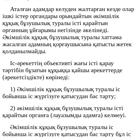
Аталған адамдар келуден жалтарған кезде олар
ішкі істер органдары орындайтын әкімшілік
құқық бұзушылық туралы істі қарайтын
органның ұйғарымы негізінде әкелінеді.
Әкімшілік құқық бұзушылық туралы хаттама
жасалған адамның қорғаушысына қатысты жетек
қолданылмайды.
Іс-әрекеттің объективті жағы істі қарау
тәртібін бұзатын құқыққа қайшы әрекеттерде
(әрекетсіздікте) көрінеді:
1) Әкімшілік құқық бұзушылық туралы іс
бойынша іс жүргізуге қатысудан бас тарту;
2) әкімшілік құқық бұзушылық туралы істі
қарайтын органға (лауазымды адамға) келмеуі.
Әкімшілік құқық бұзушылық туралы іс
бойынша іс жүргізуге қатысудан бас тарту бұл іс