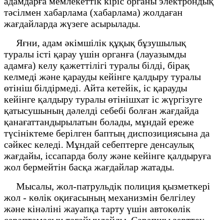
адамдарға мемлекеттік кіріс органы электрондық
тәсілмен хабарлама (хабарлама) жолдаған
жағдайларда жүзеге асырылады.
Яғни, адам әкімшілік құқық бұзушылық
туралы істі қарау үшін органға (лауазымды
адамға) келу қажеттілігі туралы білді, бірақ
келмеді және қарауды кейінге қалдыру туралы
өтініш білдірмеді. Айта кетейік, іс қарауды
кейінге қалдыру туралы өтінішхат іс жүргізуге
қатысушының дәлелді себебі болған жағдайда
қанағаттандырылатын болады, мұндай ереже
түсініктеме берілген баптың диспозициясына да
сәйкес келеді. Мұндай себептерге денсаулық
жағдайы, іссапарда болу және кейінге қалдыруға
жол бермейтін басқа жағдайлар жатады.
Мысалы, жол-патрульдік полиция қызметкері
жол - көлік оқиғасының механизмін белгілеу
және кінәліні жауапқа тарту үшін автокөлік
сараптамасын тағайындайды. Сарапшы зерттеу