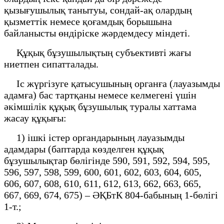
қызығушылық танытуы, сондай-ақ олардың
қызметтік немесе қоғамдық борышына
байланысты өндіріске жәрдемдесу міндеті.
Құқық бұзушылықтың субъективті жағы
ниетпен сипатталады.
Іс жүргізуге қатысушының органға (лауазымды
адамға) бас тартқаны немесе келмегені үшін
әкімшілік құқық бұзушылық туралы хаттама
жасау құқығы:
1) ішкі істер органдарының лауазымды
адамдары (баптарда көзделген құқық
бұзушылықтар бөлігінде 590, 591, 592, 594, 595,
596, 597, 598, 599, 600, 601, 602, 603, 604, 605,
606, 607, 608, 610, 611, 612, 613, 662, 663, 665,
667, 669, 674, 675) – ӘҚБтК 804-бабының 1-бөлігі
1-т.;