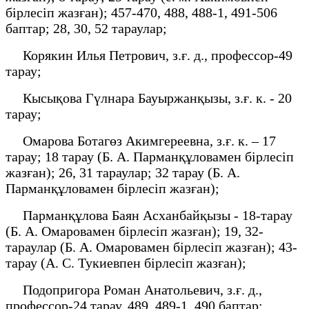
бірлесіп жазған); 457-470, 488, 488-1, 491-506
баптар; 28, 30, 52 тараулар;
Корякин Илья Петрович, з.ғ. д., профессор-49
тарау;
Кысықова Гүлнара Бауыржанқызы, з.ғ. к. - 20
тарау;
Омарова Ботагөз Акимгереевна, з.ғ. к. – 17
тарау; 18 тарау (Б. А. Парманқұловамен бірлесіп
жазған); 26, 31 тараулар; 32 тарау (Б. А.
Парманқұловамен бірлесіп жазған);
Парманқұлова Баян Асханбайқызы - 18-тарау
(Б. А. Омаровамен бірлесіп жазған); 19, 32-
тараулар (Б. А. Омаровамен бірлесіп жазған); 43-
тарау (А. С. Тукиевпен бірлесіп жазған);
Подопригора Роман Анатольевич, з.ғ. д.,
профессор-24 тарау, 489, 489-1, 490 баптар;