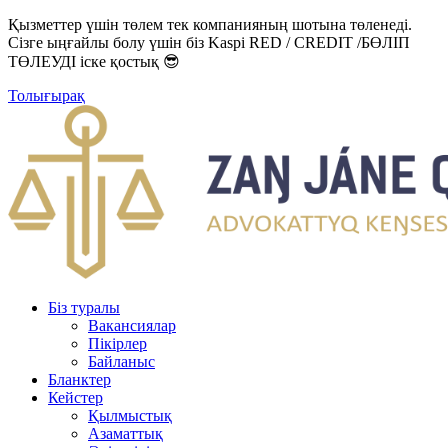
Қызметтер үшін төлем тек компанияның шотына төленеді.
Сізге ыңғайлы болу үшін біз Kaspi RED / CREDIT /БӨЛІП
ТӨЛЕУДІ іске қостық 😎
Толығырақ
Біз туралы
Вакансиялар
Пікірлер
Байланыс
Бланктер
Кейстер
Қылмыстық
Азаматтық