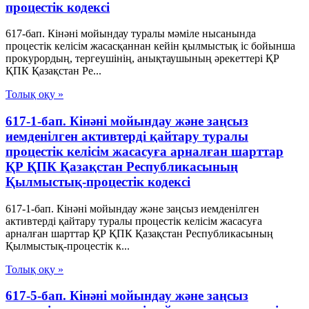
процестік кодексi
617-бап. Кінәні мойындау туралы мәміле нысанында
процестік келісім жасасқаннан кейін қылмыстық іс бойынша
прокурордың, тергеушінің, анықтаушының әрекеттері ҚР
ҚПК Қазақстан Ре...
Толық оқу »
617-1-бап. Кінәні мойындау және заңсыз
иемденілген активтерді қайтару туралы
процестік келісім жасасуға арналған шарттар
ҚР ҚПК Қазақстан Республикасының
Қылмыстық-процестік кодексi
617-1-бап. Кінәні мойындау және заңсыз иемденілген
активтерді қайтару туралы процестік келісім жасасуға
арналған шарттар ҚР ҚПК Қазақстан Республикасының
Қылмыстық-процестік к...
Толық оқу »
617-5-бап. Кінәні мойындау және заңсыз