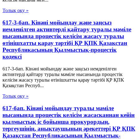
Толық оқу »
617-3-бап. Кінәні мойындау және заңсыз
иемденілген активтерді қайтару туралы мәміле
нысанында процестік келісім жасасу туралы
өтінішхатты қарау тәртібі ҚР ҚПК Қазақстан
Республикасының Қылмыстық-процестік
кодексi
617-3-бап. Кінәні мойындау және заңсыз иемденілген
активтерді қайтару туралы мәміле нысанында процестік
келісім жасасу туралы өтінішхатты қарау тәртібі ҚР ҚПК
Қазақстан Респуб...
Толық оқу »
617-бап. Кінәні мойындау туралы мәміле
нысанында процестік келісім жасасқаннан кейін
қылмыстық іс бойынша прокурордың,
тергеушінің, анықтаушының әрекеттері ҚР ҚПК
Қазақстан Республикасының Қылмыстық-