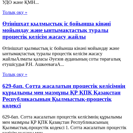
УДО және ҚМН...
Толық оқу »
Өтінішхат қылмыстық іс бойынша кінәні
мойындау және ынтымақтастық туралы
процестік келісім жасасу жайлы
Өтінішхат қылмыстық іс бойынша кінәні мойындау және
ынтымақтастық туралы процестік келісім жасасу
жайлыАлматы қаласы Әуезов ауданының соты төрағалық
етушісудья Р.Н. АшкеевағаА...
Толық оқу »
629-бап. Сотта жасалатын процестік келісімнің
құрылымы мен мазмұны ҚР ҚПК Қазақстан
Республикасының Қылмыстық-процестік
кодексi
629-бап. Сотта жасалатын процестік келісімнің құрылымы
мен мазмұны ҚР ҚПК Қазақстан Республикасының
Қылмыстық-процестік кодексi 1. Сотта жасалатын процестік
келісім нысаны мен...