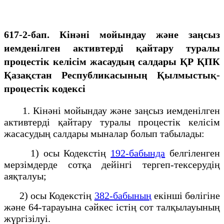
617-2-бап. Кінәні мойындау және заңсыз
иемденілген активтерді қайтару туралы
процестік келісім жасаудың салдары ҚР ҚПК
Қазақстан Республикасының Қылмыстық-
процестік кодексi
1. Кінәні мойындау және заңсыз иемденілген
активтерді қайтару туралы процестік келісім
жасасудың салдары мыналар болып табылады:
1) осы Кодекстің
192-бабында
белгіленген
мерзімдерде сотқа дейінгі тергеп-тексерудің
аяқталуы;
2) осы Кодекстің
382-бабының
екінші бөлігіне
және 64-тарауына сәйкес істің сот талқылауының
жүргізілуі.