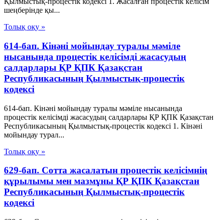
Қылмыстық-процестік кодексi 1. Жасалған процестік келісім
шеңберінде қы...
Толық оқу »
614-бап. Кінәні мойындау туралы мәміле
нысанында процестік келісімді жасасудың
салдарлары ҚР ҚПК Қазақстан
Республикасының Қылмыстық-процестік
кодексi
614-бап. Кінәні мойындау туралы мәміле нысанында
процестік келісімді жасасудың салдарлары ҚР ҚПК Қазақстан
Республикасының Қылмыстық-процестік кодексi 1. Кінәні
мойындау турал...
Толық оқу »
629-бап. Сотта жасалатын процестік келісімнің
құрылымы мен мазмұны ҚР ҚПК Қазақстан
Республикасының Қылмыстық-процестік
кодексi