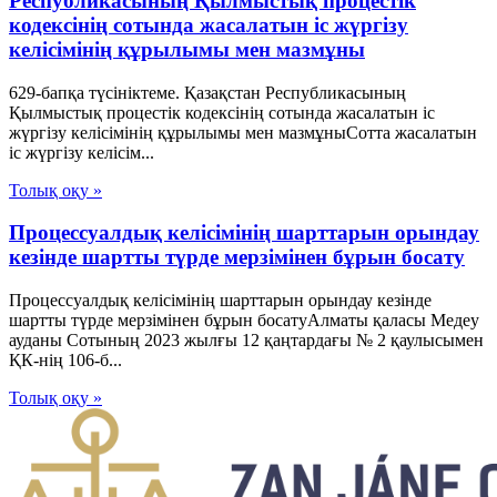
Республикасының Қылмыстық процестік
кодексінің сотында жасалатын іс жүргізу
келісімінің құрылымы мен мазмұны
629-бапқа түсініктеме. Қазақстан Республикасының
Қылмыстық процестік кодексінің сотында жасалатын іс
жүргізу келісімінің құрылымы мен мазмұныСотта жасалатын
іс жүргізу келісім...
Толық оқу »
Процессуалдық келісімінің шарттарын орындау
кезінде шартты түрде мерзімінен бұрын босату
Процессуалдық келісімінің шарттарын орындау кезінде
шартты түрде мерзімінен бұрын босатуАлматы қаласы Медеу
ауданы Сотының 2023 жылғы 12 қаңтардағы № 2 қаулысымен
ҚК-нің 106-б...
Толық оқу »