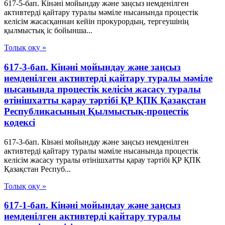
617-5-бап. Кінәні мойындау және заңсыз иемденілген
активтерді қайтару туралы мәміле нысанында процестік
келісім жасасқаннан кейін прокурордың, тергеушінің
қылмыстық іс бойынша...
Толық оқу »
617-3-бап. Кінәні мойындау және заңсыз
иемденілген активтерді қайтару туралы мәміле
нысанында процестік келісім жасасу туралы
өтінішхатты қарау тәртібі ҚР ҚПК Қазақстан
Республикасының Қылмыстық-процестік
кодексi
617-3-бап. Кінәні мойындау және заңсыз иемденілген
активтерді қайтару туралы мәміле нысанында процестік
келісім жасасу туралы өтінішхатты қарау тәртібі ҚР ҚПК
Қазақстан Респуб...
Толық оқу »
617-1-бап. Кінәні мойындау және заңсыз
иемденілген активтерді қайтару туралы