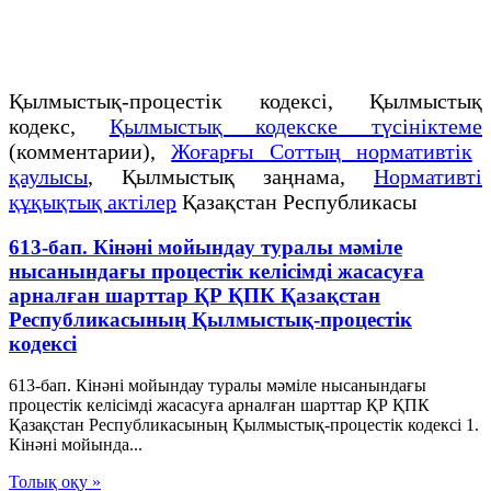
Қылмыстық-процестік кодексi, Қылмыстық
кодекс,
Қылмыстық кодекске түсініктеме
(комментарии),
Жоғарғы Соттың нормативтік
қаулысы
, Қылмыстық заңнама,
Нормативті
құқықтық актілер
Қазақстан Республикасы
613-бап. Кінәні мойындау туралы мәміле
нысанындағы процестік келісімді жасасуға
арналған шарттар ҚР ҚПК Қазақстан
Республикасының Қылмыстық-процестік
кодексi
613-бап. Кінәні мойындау туралы мәміле нысанындағы
процестік келісімді жасасуға арналған шарттар ҚР ҚПК
Қазақстан Республикасының Қылмыстық-процестік кодексi 1.
Кінәні мойында...
Толық оқу »