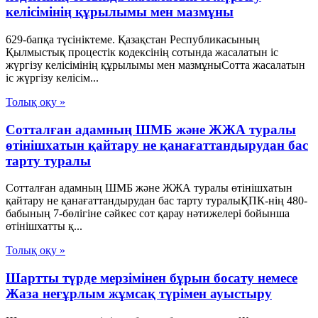
келісімінің құрылымы мен мазмұны
629-бапқа түсініктеме. Қазақстан Республикасының
Қылмыстық процестік кодексінің сотында жасалатын іс
жүргізу келісімінің құрылымы мен мазмұныСотта жасалатын
іс жүргізу келісім...
Толық оқу »
Сотталған адамның ШМБ және ЖЖА туралы
өтінішхатын қайтару не қанағаттандырудан бас
тарту туралы
Сотталған адамның ШМБ және ЖЖА туралы өтінішхатын
қайтару не қанағаттандырудан бас тарту туралыҚПК-нің 480-
бабының 7-бөлігіне сәйкес сот қарау нәтижелері бойынша
өтінішхатты қ...
Толық оқу »
Шартты түрде мерзімінен бұрын босату немесе
Жаза неғұрлым жұмсақ түрімен ауыстыру