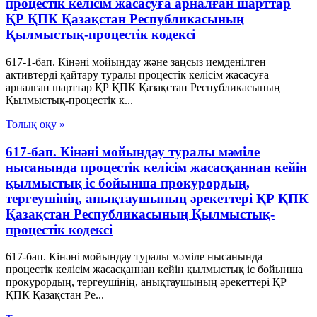
процестік келісім жасасуға арналған шарттар
ҚР ҚПК Қазақстан Республикасының
Қылмыстық-процестік кодексi
617-1-бап. Кінәні мойындау және заңсыз иемденілген
активтерді қайтару туралы процестік келісім жасасуға
арналған шарттар ҚР ҚПК Қазақстан Республикасының
Қылмыстық-процестік к...
Толық оқу »
617-бап. Кінәні мойындау туралы мәміле
нысанында процестік келісім жасасқаннан кейін
қылмыстық іс бойынша прокурордың,
тергеушінің, анықтаушының әрекеттері ҚР ҚПК
Қазақстан Республикасының Қылмыстық-
процестік кодексi
617-бап. Кінәні мойындау туралы мәміле нысанында
процестік келісім жасасқаннан кейін қылмыстық іс бойынша
прокурордың, тергеушінің, анықтаушының әрекеттері ҚР
ҚПК Қазақстан Ре...