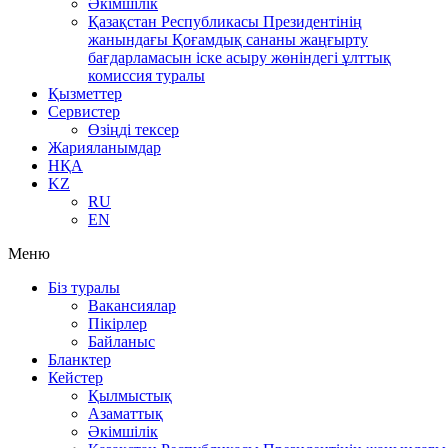
Әкімшілік
Қазақстан Республикасы Президентінің
жанындағы Қоғамдық сананы жаңғырту
бағдарламасын іске асыру жөніндегі ұлттық
комиссия туралы
Қызметтер
Сервистер
Өзіңді тексер
Жарияланымдар
НҚА
KZ
RU
EN
Меню
Біз туралы
Вакансиялар
Пікірлер
Байланыс
Бланктер
Кейстер
Қылмыстық
Азаматтық
Әкімшілік