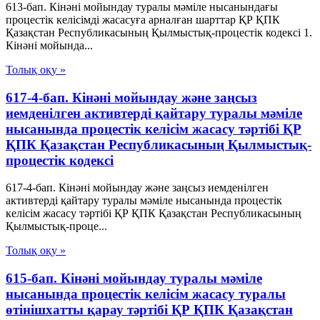
613-бап. Кінәні мойындау туралы мәміле нысанындағы
процестік келісімді жасасуға арналған шарттар ҚР ҚПК
Қазақстан Республикасының Қылмыстық-процестік кодексi 1.
Кінәні мойында...
Толық оқу »
617-4-бап. Кінәні мойындау және заңсыз
иемденілген активтерді қайтару туралы мәміле
нысанында процестік келісім жасасу тәртібі ҚР
ҚПК Қазақстан Республикасының Қылмыстық-
процестік кодексi
617-4-бап. Кінәні мойындау және заңсыз иемденілген
активтерді қайтару туралы мәміле нысанында процестік
келісім жасасу тәртібі ҚР ҚПК Қазақстан Республикасының
Қылмыстық-проце...
Толық оқу »
615-бап. Кінәні мойындау туралы мәміле
нысанында процестік келісім жасасу туралы
өтінішхатты қарау тәртібі ҚР ҚПК Қазақстан