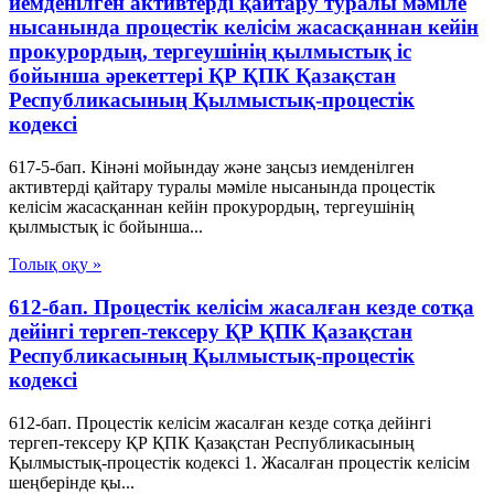
иемденілген активтерді қайтару туралы мәміле
нысанында процестік келісім жасасқаннан кейін
прокурордың, тергеушінің қылмыстық іс
бойынша әрекеттері ҚР ҚПК Қазақстан
Республикасының Қылмыстық-процестік
кодексi
617-5-бап. Кінәні мойындау және заңсыз иемденілген
активтерді қайтару туралы мәміле нысанында процестік
келісім жасасқаннан кейін прокурордың, тергеушінің
қылмыстық іс бойынша...
Толық оқу »
612-бап. Процестік келісім жасалған кезде сотқа
дейінгі тергеп-тексеру ҚР ҚПК Қазақстан
Республикасының Қылмыстық-процестік
кодексi
612-бап. Процестік келісім жасалған кезде сотқа дейінгі
тергеп-тексеру ҚР ҚПК Қазақстан Республикасының
Қылмыстық-процестік кодексi 1. Жасалған процестік келісім
шеңберінде қы...