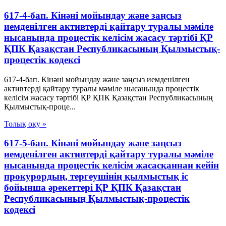
617-4-бап. Кінәні мойындау және заңсыз
иемденілген активтерді қайтару туралы мәміле
нысанында процестік келісім жасасу тәртібі ҚР
ҚПК Қазақстан Республикасының Қылмыстық-
процестік кодексi
617-4-бап. Кінәні мойындау және заңсыз иемденілген
активтерді қайтару туралы мәміле нысанында процестік
келісім жасасу тәртібі ҚР ҚПК Қазақстан Республикасының
Қылмыстық-проце...
Толық оқу »
617-5-бап. Кінәні мойындау және заңсыз
иемденілген активтерді қайтару туралы мәміле
нысанында процестік келісім жасасқаннан кейін
прокурордың, тергеушінің қылмыстық іс
бойынша әрекеттері ҚР ҚПК Қазақстан
Республикасының Қылмыстық-процестік
кодексi