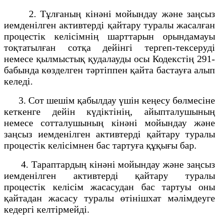
2. Тұлғаның кінәні мойындау және заңсыз
иемденілген активтерді қайтару туралы жасалған
процестік келісімнің шарттарын орындамауы
тоқтатылған сотқа дейінгі тергеп-тексеруді
немесе қылмыстық қудалауды осы Кодекстің 291-
бабында көзделген тәртіппен қайта бастауға алып
келеді.
3. Сот шешім қабылдау үшін кеңесу бөлмесіне
кеткенге дейін күдіктінің, айыпталушының
немесе сотталушының кінәні мойындау және
заңсыз иемденілген активтерді қайтару туралы
процестік келісімнен бас тартуға құқығы бар.
4. Тараптардың кінәні мойындау және заңсыз
иемденілген активтерді қайтару туралы
процестік келісім жасасудан бас тартуы оны
қайтадан жасасу туралы өтінішхат мәлімдеуге
кедергі келтірмейді.