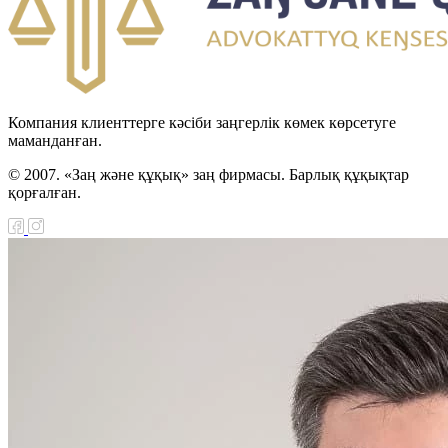
Компания клиенттерге кәсіби заңгерлік көмек көрсетуге
маманданған.
© 2007. «Заң және құқық» заң фирмасы. Барлық құқықтар
қорғалған.