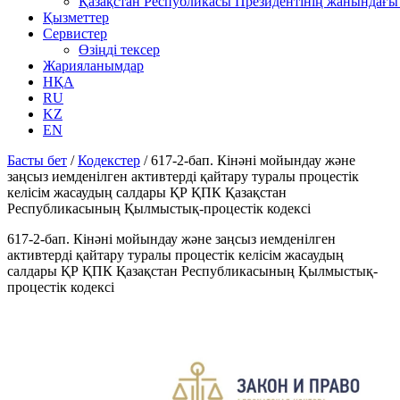
Қазақстан Республикасы Президентінің жанындағы 
Қызметтер
Сервистер
Өзіңді тексер
Жарияланымдар
НҚА
RU
KZ
EN
Басты бет
/
Кодекстер
/
617-2-бап. Кінәні мойындау және
заңсыз иемденілген активтерді қайтару туралы процестік
келісім жасаудың салдары ҚР ҚПК Қазақстан
Республикасының Қылмыстық-процестік кодексi
617-2-бап. Кінәні мойындау және заңсыз иемденілген
активтерді қайтару туралы процестік келісім жасаудың
салдары ҚР ҚПК Қазақстан Республикасының Қылмыстық-
процестік кодексi