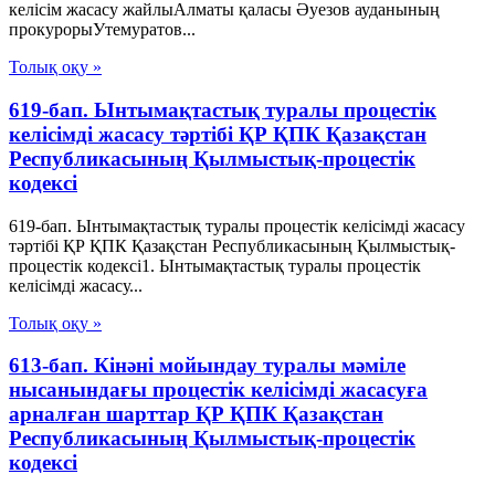
келісім жасасу жайлыАлматы қаласы Әуезов ауданының
прокурорыУтемуратов...
Толық оқу »
619-бап. Ынтымақтастық туралы процестік
келісімді жасасу тәртібі ҚР ҚПК Қазақстан
Республикасының Қылмыстық-процестік
кодексi
619-бап. Ынтымақтастық туралы процестік келісімді жасасу
тәртібі ҚР ҚПК Қазақстан Республикасының Қылмыстық-
процестік кодексi1. Ынтымақтастық туралы процестік
келісімді жасасу...
Толық оқу »
613-бап. Кінәні мойындау туралы мәміле
нысанындағы процестік келісімді жасасуға
арналған шарттар ҚР ҚПК Қазақстан
Республикасының Қылмыстық-процестік
кодексi