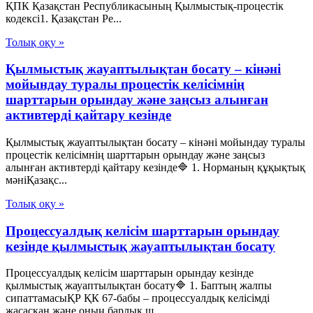
ҚПК Қазақстан Республикасының Қылмыстық-процестік
кодексi1. Қазақстан Ре...
Толық оқу »
Қылмыстық жауаптылықтан босату – кінәні
мойындау туралы процестік келісімнің
шарттарын орындау және заңсыз алынған
активтерді қайтару кезінде
Қылмыстық жауаптылықтан босату – кінәні мойындау туралы
процестік келісімнің шарттарын орындау және заңсыз
алынған активтерді қайтару кезінде🔷 1. Норманың құқықтық
мәніҚазақс...
Толық оқу »
Процессуалдық келісім шарттарын орындау
кезінде қылмыстық жауаптылықтан босату
Процессуалдық келісім шарттарын орындау кезінде
қылмыстық жауаптылықтан босату🔷 1. Баптың жалпы
сипаттамасыҚР ҚК 67-бабы – процессуалдық келісімді
жасасқан және оның барлық ш...