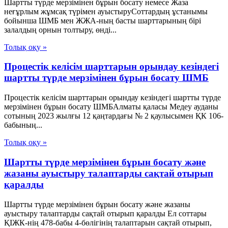
Шартты түрде мерзімінен бұрын босату немесе Жаза
неғұрлым жұмсақ түрімен ауыстыруСоттардың ұстанымы
бойынша ШМБ мен ЖЖА-ның басты шарттарының бірі
залалдың орнын толтыру, өнді...
Толық оқу »
Процестік келісім шарттарын орындау кезіндегі
шартты түрде мерзімінен бұрын босату ШМБ
Процестік келісім шарттарын орындау кезіндегі шартты түрде
мерзімінен бұрын босату ШМБАлматы қаласы Медеу ауданы
сотының 2023 жылғы 12 қаңтардағы № 2 қаулысымен ҚК 106-
бабының...
Толық оқу »
Шартты түрде мерзімінен бұрын босату және
жазаны ауыстыру талаптарды сақтай отырып
қаралды
Шартты түрде мерзімінен бұрын босату және жазаны
ауыстыру талаптарды сақтай отырып қаралды Ел соттары
ҚІЖК-нің 478-бабы 4-бөлігінің талаптарын сақтай отырып,