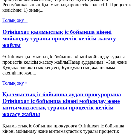
Республикасының Қылмыстық-процестік кодексi 1. Процестік
келісімде: 1) оның...
Толық оқу »
Өтінішхат қылмыстық іс бойынша кінәні
мойындау туралы процестік келісім жасасу
жайлы
Өтінішхат қылмыстық іс бойынша кінәні мойындау туралы
процестік келісім жасасу жайлыНазар аударыңыз! «Заң және
Құқық» адвокаттық кеңсесі, Бұл құжаттың жалпылама
екендігіне жән...
Толық оқу »
Қылмыстық іс бойынша аудан прокурорына
Өтінішхат іс бойынша кінәні мойындау және
ынтымақтастық туралы процестік келісім
жасасу жайлы
Қылмыстық іс бойынша прокурорға Өтінішхат іс бойынша
кінәні мойындау және ынтымақтастық туралы процестік