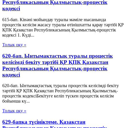
Республикасының Қылмыстық-процестік
кодексi
615-бап. Кінәні мойындау туралы мәміле нысанында
процестік келісім жасасу туралы өтінішхатты қарау тәртібі ҚР
ҚПК Қазақстан Республикасының Қылмыстық-процестік
кодексi 1. Күдi...
Толық оқу »
620-бап. Ынтымақтастық туралы процестік
келісімді бекіту тәртібі ҚР ҚПК Қазақстан
Республикасының Қылмыстық-процестік
кодексi
620-бап. Ынтымақтастық туралы процестік келісімді бекіту
тәртібі ҚР ҚПК Қазақстан Республикасының Қылмыстық-
процестік кодексiБекітуге келіп түскен процестік келісім
бойынша кү...
Толық оқу »
629-бапқа түсініктеме. Қазақстан