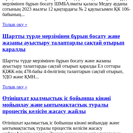
мерзімінен бұрын босату ШМБАлматы қаласы Медеу ауданы
сотының 2023 жылғы 12 қаңтардағы № 2 қаулысымен ҚК 106-
бабының...
Толық оқу »
Шартты түрде мерзімінен бұрын босату және
жазаны ауыстыру талаптарды сақтай отырып
қаралды
Шартты түрде мерзімінен бұрын босату және жазаны
ауыстыру талаптарды сақтай отырып қаралды Ел соттары
ҚІЖК-нің 478-бабы 4-бөлігінің талаптарын сақтай отырып,
УДО және ҚМН...
Толық оқу »
Өтінішхат қылмыстық іс бойынша кінәні
мойындау және ынтымақтастық туралы
процестік келісім жасасу жайлы
Өтінішхат қылмыстық іс бойынша кінәні мойындау және
ынтымақтастық туралы процестік келісім жасасу