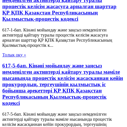
иемденілген активтерді қайтару туралы
процестік келісім жасасуға арналған шарттар
ҚР ҚПК Қазақстан Республикасының
Қылмыстық-процестік кодексi
617-1-бап. Кінәні мойындау және заңсыз иемденілген
активтерді қайтару туралы процестік келісім жасасуға
арналған шарттар ҚР ҚПК Қазақстан Республикасының
Қылмыстық-процестік к...
Толық оқу »
617-5-бап. Кінәні мойындау және заңсыз
иемденілген активтерді қайтару туралы мәміле
нысанында процестік келісім жасасқаннан кейін
прокурордың, тергеушінің қылмыстық іс
бойынша әрекеттері ҚР ҚПК Қазақстан
Республикасының Қылмыстық-процестік
кодексi
617-5-бап. Кінәні мойындау және заңсыз иемденілген
активтерді қайтару туралы мәміле нысанында процестік
келісім жасасқаннан кейін прокурордың, тергеушінің