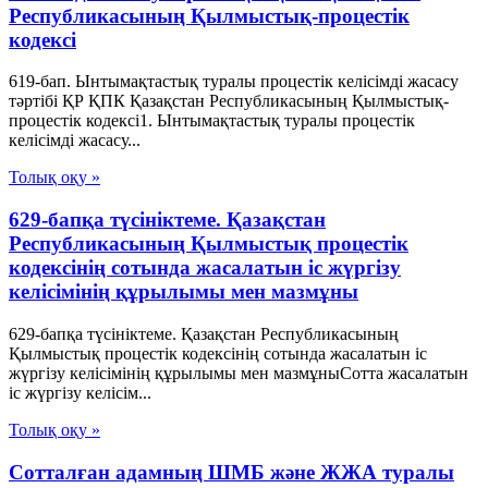
Республикасының Қылмыстық-процестік
кодексi
619-бап. Ынтымақтастық туралы процестік келісімді жасасу
тәртібі ҚР ҚПК Қазақстан Республикасының Қылмыстық-
процестік кодексi1. Ынтымақтастық туралы процестік
келісімді жасасу...
Толық оқу »
629-бапқа түсініктеме. Қазақстан
Республикасының Қылмыстық процестік
кодексінің сотында жасалатын іс жүргізу
келісімінің құрылымы мен мазмұны
629-бапқа түсініктеме. Қазақстан Республикасының
Қылмыстық процестік кодексінің сотында жасалатын іс
жүргізу келісімінің құрылымы мен мазмұныСотта жасалатын
іс жүргізу келісім...
Толық оқу »
Сотталған адамның ШМБ және ЖЖА туралы