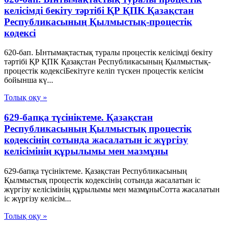
келісімді бекіту тәртібі ҚР ҚПК Қазақстан
Республикасының Қылмыстық-процестік
кодексi
620-бап. Ынтымақтастық туралы процестік келісімді бекіту
тәртібі ҚР ҚПК Қазақстан Республикасының Қылмыстық-
процестік кодексiБекітуге келіп түскен процестік келісім
бойынша кү...
Толық оқу »
629-бапқа түсініктеме. Қазақстан
Республикасының Қылмыстық процестік
кодексінің сотында жасалатын іс жүргізу
келісімінің құрылымы мен мазмұны
629-бапқа түсініктеме. Қазақстан Республикасының
Қылмыстық процестік кодексінің сотында жасалатын іс
жүргізу келісімінің құрылымы мен мазмұныСотта жасалатын
іс жүргізу келісім...
Толық оқу »