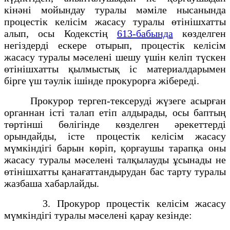
кінәні мойындау туралы мәміле нысанында
процестік келісім жасасу туралы өтінішхатты
алып, осы Кодекстің
613-бабында
көзделген
негіздерді ескере отырып, процестік келісім
жасасу туралы мәселені шешу үшін келіп түскен
өтінішхатты қылмыстық іс материалдарымен
бірге үш тәулік ішінде прокурорға жібереді.
Прокурор тергеп-тексеруді жүзеге асырған
органнан істі талап етіп алдырады, осы баптың
төртінші бөлігінде көзделген әрекеттерді
орындайды, істе процестік келісім жасасу
мүмкіндігі барын көріп, қорғаушы тарапқа оны
жасасу туралы мәселені талқылауды ұсынады не
өтінішхатты қанағаттандырудан бас тарту туралы
жазбаша хабарлайды.
3. Прокурор процестік келісім жасасу
мүмкіндігі туралы мәселені қарау кезінде: