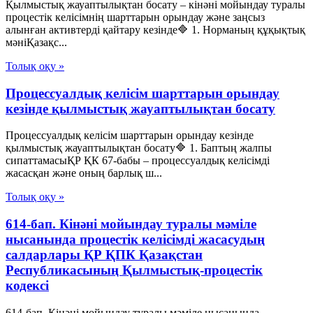
Қылмыстық жауаптылықтан босату – кінәні мойындау туралы
процестік келісімнің шарттарын орындау және заңсыз
алынған активтерді қайтару кезінде🔷 1. Норманың құқықтық
мәніҚазақс...
Толық оқу »
Процессуалдық келісім шарттарын орындау
кезінде қылмыстық жауаптылықтан босату
Процессуалдық келісім шарттарын орындау кезінде
қылмыстық жауаптылықтан босату🔷 1. Баптың жалпы
сипаттамасыҚР ҚК 67-бабы – процессуалдық келісімді
жасасқан және оның барлық ш...
Толық оқу »
614-бап. Кінәні мойындау туралы мәміле
нысанында процестік келісімді жасасудың
салдарлары ҚР ҚПК Қазақстан
Республикасының Қылмыстық-процестік
кодексi
614-бап. Кінәні мойындау туралы мәміле нысанында