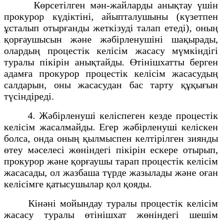
Көрсетілген мән-жайларды анықтау үшін
прокурор күдіктіні, айыпталушыны (күзетпен
ұсталып отырғанды жеткізуді талап етеді), оның
қорғаушысын және жәбірленушіні шақырады,
олардың процестік келісім жасасу мүмкіндігі
туралы пікірін анықтайды. Өтінішхатты берген
адамға прокурор процестік келісім жасасудың
салдарын, оны жасасудан бас тарту құқығын
түсіндіреді.
4. Жәбірленуші келіспеген кезде процестік
келісім жасалмайды. Егер жәбірленуші келіскен
болса, онда оның қылмыспен келтірілген зиянды
өтеу мәселесі жөніндегі пікірін ескере отырып,
прокурор және қорғаушы тарап процестік келісім
жасасады, ол жазбаша түрде жазылады және оған
келісімге қатысушылар қол қояды.
Кінәні мойындау туралы процестік келісім
жасасу туралы өтінішхат жөніндегі шешім