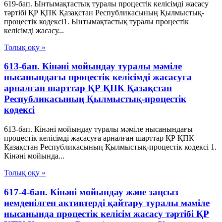
619-бап. Ынтымақтастық туралы процестік келісімді жасасу
тәртібі ҚР ҚПК Қазақстан Республикасының Қылмыстық-
процестік кодексi1. Ынтымақтастық туралы процестік
келісімді жасасу...
Толық оқу »
613-бап. Кінәні мойындау туралы мәміле
нысанындағы процестік келісімді жасасуға
арналған шарттар ҚР ҚПК Қазақстан
Республикасының Қылмыстық-процестік
кодексi
613-бап. Кінәні мойындау туралы мәміле нысанындағы
процестік келісімді жасасуға арналған шарттар ҚР ҚПК
Қазақстан Республикасының Қылмыстық-процестік кодексi 1.
Кінәні мойында...
Толық оқу »
617-4-бап. Кінәні мойындау және заңсыз
иемденілген активтерді қайтару туралы мәміле
нысанында процестік келісім жасасу тәртібі ҚР