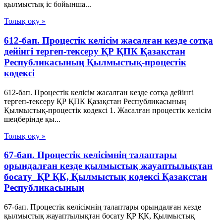
қылмыстық іс бойынша...
Толық оқу »
612-бап. Процестік келісім жасалған кезде сотқа
дейінгі тергеп-тексеру ҚР ҚПК Қазақстан
Республикасының Қылмыстық-процестік
кодексi
612-бап. Процестік келісім жасалған кезде сотқа дейінгі
тергеп-тексеру ҚР ҚПК Қазақстан Республикасының
Қылмыстық-процестік кодексi 1. Жасалған процестік келісім
шеңберінде қы...
Толық оқу »
67-бап. Процестік келісімнің талаптары
орындалған кезде қылмыстық жауаптылықтан
босату ҚР ҚК, Қылмыстық кодексi Қазақстан
Республикасының
67-бап. Процестік келісімнің талаптары орындалған кезде
қылмыстық жауаптылықтан босату ҚР ҚК, Қылмыстық