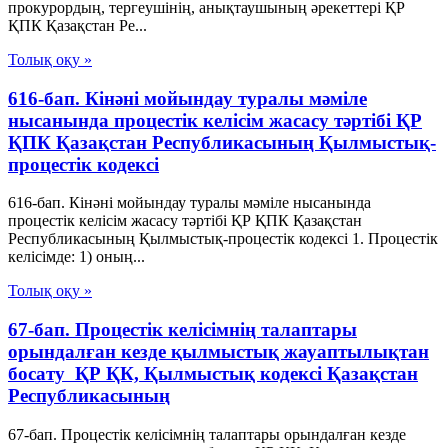
прокурордың, тергеушінің, анықтаушының әрекеттері ҚР
ҚПК Қазақстан Ре...
Толық оқу »
616-бап. Кінәні мойындау туралы мәміле
нысанында процестік келісім жасасу тәртібі ҚР
ҚПК Қазақстан Республикасының Қылмыстық-
процестік кодексi
616-бап. Кінәні мойындау туралы мәміле нысанында
процестік келісім жасасу тәртібі ҚР ҚПК Қазақстан
Республикасының Қылмыстық-процестік кодексi 1. Процестік
келісімде: 1) оның...
Толық оқу »
67-бап. Процестік келісімнің талаптары
орындалған кезде қылмыстық жауаптылықтан
босату ҚР ҚК, Қылмыстық кодексi Қазақстан
Республикасының
67-бап. Процестік келісімнің талаптары орындалған кезде