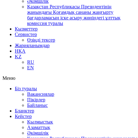
Әкімшілік
Қазақстан Республикасы Президентінің
жанындағы Қоғамдық сананы жаңғырту
бағдарламасын іске асыру жөніндегі ұлттық
комиссия туралы
Қызметтер
Сервистер
Өзіңді тексер
Жарияланымдар
НҚА
KZ
RU
EN
Меню
Біз туралы
Вакансиялар
Пікірлер
Байланыс
Бланктер
Кейстер
Қылмыстық
Азаматтық
Әкімшілік