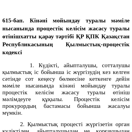
615-бап. Кінәні мойындау туралы мәміле
нысанында процестік келісім жасасу туралы
өтінішхатты қарау тәртібі ҚР ҚПК Қазақстан
Республикасының Қылмыстық-процестік
кодексi
1. Күдiктi, айыпталушы, сотталушы
қылмыстық iс бойынша iс жүргiзудiң кез келген
сәтiнде сот кеңесу бөлмесіне кеткенге дейін
мәмiле нысанында кiнәнi мойындау туралы
процестiк келiсiм жасасу туралы өтiнiш
мәлiмдеуге құқылы. Процестiк келiсiм
прокурордың бастамасы бойынша жасалуы
мүмкiн.
2. Қылмыстық процесті жүргізетін орган
күдіктіден, айыпталушыдан не қорғаушыдан