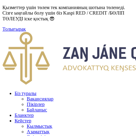
Қызметтер үшін төлем тек компанияның шотына төленеді.
Сізге ыңғайлы болу үшін біз Kaspi RED / CREDIT /БӨЛІП
ТӨЛЕУДІ іске қостық 😎
Толығырақ
Біз туралы
Вакансиялар
Пікірлер
Байланыс
Бланктер
Кейстер
Қылмыстық
Азаматтық