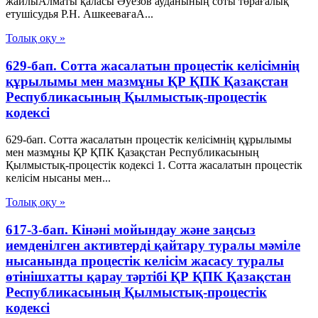
жайлыАлматы қаласы Әуезов ауданының соты төрағалық
етушісудья Р.Н. АшкеевағаА...
Толық оқу »
629-бап. Сотта жасалатын процестік келісімнің
құрылымы мен мазмұны ҚР ҚПК Қазақстан
Республикасының Қылмыстық-процестік
кодексi
629-бап. Сотта жасалатын процестік келісімнің құрылымы
мен мазмұны ҚР ҚПК Қазақстан Республикасының
Қылмыстық-процестік кодексi 1. Сотта жасалатын процестік
келісім нысаны мен...
Толық оқу »
617-3-бап. Кінәні мойындау және заңсыз
иемденілген активтерді қайтару туралы мәміле
нысанында процестік келісім жасасу туралы
өтінішхатты қарау тәртібі ҚР ҚПК Қазақстан
Республикасының Қылмыстық-процестік
кодексi