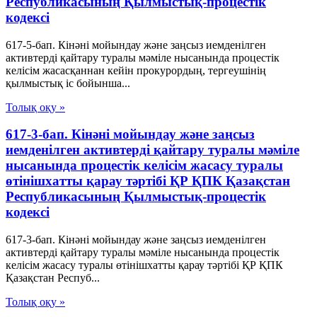
Республикасының Қылмыстық-процестік
кодексi
617-5-бап. Кінәні мойындау және заңсыз иемденілген
активтерді қайтару туралы мәміле нысанында процестік
келісім жасасқаннан кейін прокурордың, тергеушінің
қылмыстық іс бойынша...
Толық оқу »
617-3-бап. Кінәні мойындау және заңсыз
иемденілген активтерді қайтару туралы мәміле
нысанында процестік келісім жасасу туралы
өтінішхатты қарау тәртібі ҚР ҚПК Қазақстан
Республикасының Қылмыстық-процестік
кодексi
617-3-бап. Кінәні мойындау және заңсыз иемденілген
активтерді қайтару туралы мәміле нысанында процестік
келісім жасасу туралы өтінішхатты қарау тәртібі ҚР ҚПК
Қазақстан Респуб...
Толық оқу »