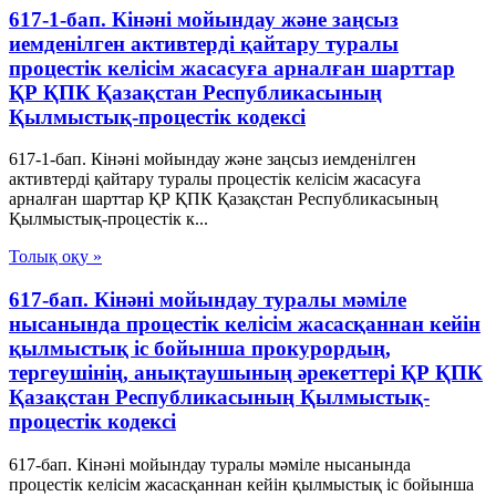
617-1-бап. Кінәні мойындау және заңсыз
иемденілген активтерді қайтару туралы
процестік келісім жасасуға арналған шарттар
ҚР ҚПК Қазақстан Республикасының
Қылмыстық-процестік кодексi
617-1-бап. Кінәні мойындау және заңсыз иемденілген
активтерді қайтару туралы процестік келісім жасасуға
арналған шарттар ҚР ҚПК Қазақстан Республикасының
Қылмыстық-процестік к...
Толық оқу »
617-бап. Кінәні мойындау туралы мәміле
нысанында процестік келісім жасасқаннан кейін
қылмыстық іс бойынша прокурордың,
тергеушінің, анықтаушының әрекеттері ҚР ҚПК
Қазақстан Республикасының Қылмыстық-
процестік кодексi
617-бап. Кінәні мойындау туралы мәміле нысанында
процестік келісім жасасқаннан кейін қылмыстық іс бойынша