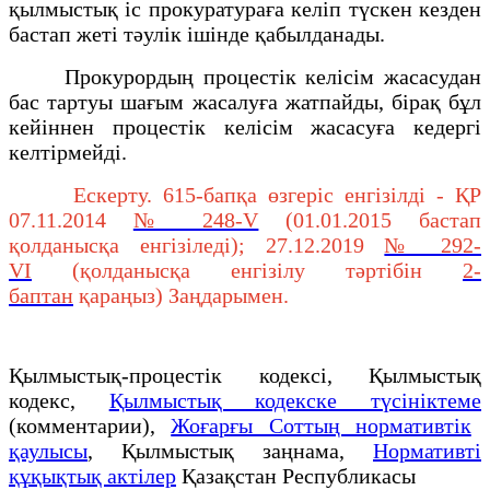
қылмыстық іс прокуратураға келіп түскен кезден
бастап жеті тәулік ішінде қабылданады.
Прокурордың процестік келісім жасасудан
бас тартуы шағым жасалуға жатпайды, бірақ бұл
кейіннен процестік келісім жасасуға кедергі
келтірмейді.
Ескерту. 615-бапқа өзгеріс енгізілді - ҚР
07.11.2014
№ 248-V
(01.01.2015 бастап
қолданысқа енгізіледі); 27.12.2019
№ 292-
VІ
(қолданысқа енгізілу тәртібін
2-
баптан
қараңыз) Заңдарымен.
Қылмыстық-процестік кодексi, Қылмыстық
кодекс,
Қылмыстық кодекске түсініктеме
(комментарии),
Жоғарғы Соттың нормативтік
қаулысы
, Қылмыстық заңнама,
Нормативті
құқықтық актілер
Қазақстан Республикасы