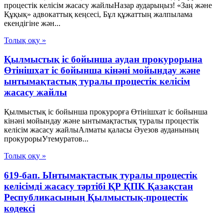
процестік келісім жасасу жайлыНазар аударыңыз! «Заң және
Құқық» адвокаттық кеңсесі, Бұл құжаттың жалпылама
екендігіне жән...
Толық оқу »
Қылмыстық іс бойынша аудан прокурорына
Өтінішхат іс бойынша кінәні мойындау және
ынтымақтастық туралы процестік келісім
жасасу жайлы
Қылмыстық іс бойынша прокурорға Өтінішхат іс бойынша
кінәні мойындау және ынтымақтастық туралы процестік
келісім жасасу жайлыАлматы қаласы Әуезов ауданының
прокурорыУтемуратов...
Толық оқу »
619-бап. Ынтымақтастық туралы процестік
келісімді жасасу тәртібі ҚР ҚПК Қазақстан
Республикасының Қылмыстық-процестік
кодексi