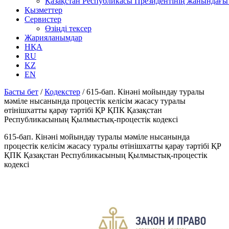
Қазақстан Республикасы Президентінің жанындағы 
Қызметтер
Сервистер
Өзіңді тексер
Жарияланымдар
НҚА
RU
KZ
EN
Басты бет
/
Кодекстер
/
615-бап. Кінәні мойындау туралы
мәміле нысанында процестік келісім жасасу туралы
өтінішхатты қарау тәртібі ҚР ҚПК Қазақстан
Республикасының Қылмыстық-процестік кодексi
615-бап. Кінәні мойындау туралы мәміле нысанында
процестік келісім жасасу туралы өтінішхатты қарау тәртібі ҚР
ҚПК Қазақстан Республикасының Қылмыстық-процестік
кодексi