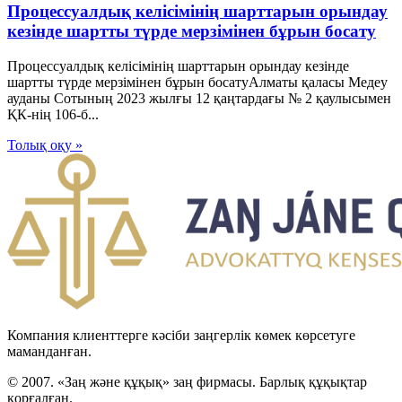
Процессуалдық келісімінің шарттарын орындау
кезінде шартты түрде мерзімінен бұрын босату
Процессуалдық келісімінің шарттарын орындау кезінде
шартты түрде мерзімінен бұрын босатуАлматы қаласы Медеу
ауданы Сотының 2023 жылғы 12 қаңтардағы № 2 қаулысымен
ҚК-нің 106-б...
Толық оқу »
Компания клиенттерге кәсіби заңгерлік көмек көрсетуге
маманданған.
© 2007. «Заң және құқық» заң фирмасы. Барлық құқықтар
қорғалған.