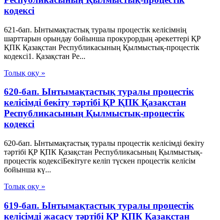
кодексi
621-бап. Ынтымақтастық туралы процестік келісімнің
шарттарын орындау бойынша прокурордың әрекеттері ҚР
ҚПК Қазақстан Республикасының Қылмыстық-процестік
кодексi1. Қазақстан Ре...
Толық оқу »
620-бап. Ынтымақтастық туралы процестік
келісімді бекіту тәртібі ҚР ҚПК Қазақстан
Республикасының Қылмыстық-процестік
кодексi
620-бап. Ынтымақтастық туралы процестік келісімді бекіту
тәртібі ҚР ҚПК Қазақстан Республикасының Қылмыстық-
процестік кодексiБекітуге келіп түскен процестік келісім
бойынша кү...
Толық оқу »
619-бап. Ынтымақтастық туралы процестік
келісімді жасасу тәртібі ҚР ҚПК Қазақстан