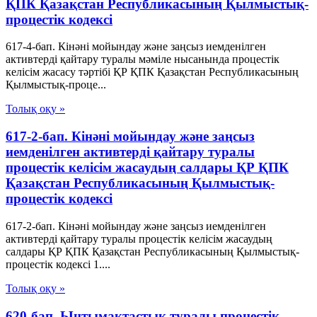
ҚПК Қазақстан Республикасының Қылмыстық-
процестік кодексi
617-4-бап. Кінәні мойындау және заңсыз иемденілген
активтерді қайтару туралы мәміле нысанында процестік
келісім жасасу тәртібі ҚР ҚПК Қазақстан Республикасының
Қылмыстық-проце...
Толық оқу »
617-2-бап. Кінәні мойындау және заңсыз
иемденілген активтерді қайтару туралы
процестік келісім жасаудың салдары ҚР ҚПК
Қазақстан Республикасының Қылмыстық-
процестік кодексi
617-2-бап. Кінәні мойындау және заңсыз иемденілген
активтерді қайтару туралы процестік келісім жасаудың
салдары ҚР ҚПК Қазақстан Республикасының Қылмыстық-
процестік кодексi 1....
Толық оқу »
620-бап. Ынтымақтастық туралы процестік