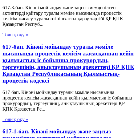
617-3-бап. Кінәні мойындау және заңсыз иемденілген
активтерді қайтару туралы мәміле нысанында процестік
келісім жасасу туралы өтінішхатты қарау тәртібі ҚР ҚПК
Қазақстан Респуб...
Толық оқу »
617-бап. Кінәні мойындау туралы мәміле
нысанында процестік келісім жасасқаннан кейін
қылмыстық іс бойынша прокурордың,
тергеушінің, анықтаушының әрекеттері ҚР ҚПК
Қазақстан Республикасының Қылмыстық-
процестік кодексi
617-бап. Кінәні мойындау туралы мәміле нысанында
процестік келісім жасасқаннан кейін қылмыстық іс бойынша
прокурордың, тергеушінің, анықтаушының әрекеттері ҚР
ҚПК Қазақстан Ре...
Толық оқу »
617-1-бап. Кінәні мойындау және заңсыз