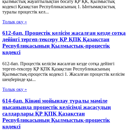
қылмыстық жауаптылықтан босату ҚР ҚК, Қылмыстық
кодексi Қазақстан Республикасының 1. Ынтымақтастық
туралы процестік кел...
Толық оқу »
612-бап. Процестік келісім жасалған кезде сотқа
дейінгі тергеп-тексеру ҚР ҚПК Қазақстан
Республикасының Қылмыстық-процестік
кодексi
612-бап. Процестік келісім жасалған кезде сотқа дейінгі
тергеп-тексеру ҚР ҚПК Қазақстан Республикасының
Қылмыстық-процестік кодексi 1. Жасалған процестік келісім
шеңберінде қы...
Толық оқу »
614-бап. Кінәні мойындау туралы мәміле
нысанында процестік келісімді жасасудың
салдарлары ҚР ҚПК Қазақстан
Республикасының Қылмыстық-процестік
кодексi