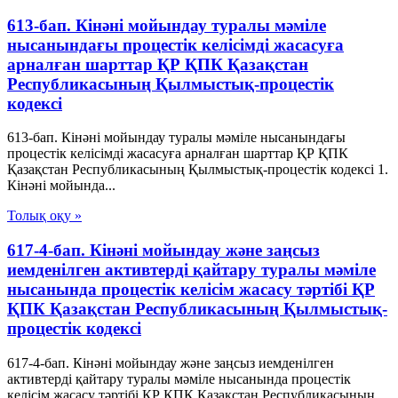
613-бап. Кінәні мойындау туралы мәміле
нысанындағы процестік келісімді жасасуға
арналған шарттар ҚР ҚПК Қазақстан
Республикасының Қылмыстық-процестік
кодексi
613-бап. Кінәні мойындау туралы мәміле нысанындағы
процестік келісімді жасасуға арналған шарттар ҚР ҚПК
Қазақстан Республикасының Қылмыстық-процестік кодексi 1.
Кінәні мойында...
Толық оқу »
617-4-бап. Кінәні мойындау және заңсыз
иемденілген активтерді қайтару туралы мәміле
нысанында процестік келісім жасасу тәртібі ҚР
ҚПК Қазақстан Республикасының Қылмыстық-
процестік кодексi
617-4-бап. Кінәні мойындау және заңсыз иемденілген
активтерді қайтару туралы мәміле нысанында процестік
келісім жасасу тәртібі ҚР ҚПК Қазақстан Республикасының