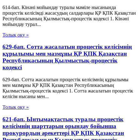
614-бап. Кінәні мойындау туралы мәміле нысанында
процестік келісімді жасасудың салдарлары ҚР ҚПК Қазақстан
Республикасының Қылмыстық-процестік кодексi 1. Кінәні
мойындау турал...
Толық оқу »
629-бап. Сотта жасалатын процестік келісімнің
құрылымы мен мазмұны ҚР ҚПК Қазақстан
Республикасының Қылмыстық-процестік
кодексi
629-бап. Сотта жасалатын процестік келісімнің құрылымы
мен мазмұны ҚР ҚПК Қазақстан Республикасының
Қылмыстық-процестік кодексi 1. Сотта жасалатын процестік
келісім нысаны мен...
Толық оқу »
621-бап. Ынтымақтастық туралы процестік
келісімнің шарттарын орындау бойынша
прокурордың әрекеттері ҚР ҚПК Қазақстан
Республикасының Қылмыстық-процестік