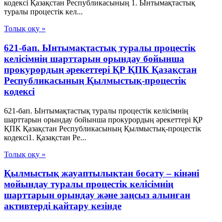
кодексi Қазақстан Республикасының 1. Ынтымақтастық
туралы процестік кел...
Толық оқу »
621-бап. Ынтымақтастық туралы процестік
келісімнің шарттарын орындау бойынша
прокурордың әрекеттері ҚР ҚПК Қазақстан
Республикасының Қылмыстық-процестік
кодексi
621-бап. Ынтымақтастық туралы процестік келісімнің
шарттарын орындау бойынша прокурордың әрекеттері ҚР
ҚПК Қазақстан Республикасының Қылмыстық-процестік
кодексi1. Қазақстан Ре...
Толық оқу »
Қылмыстық жауаптылықтан босату – кінәні
мойындау туралы процестік келісімнің
шарттарын орындау және заңсыз алынған
активтерді қайтару кезінде