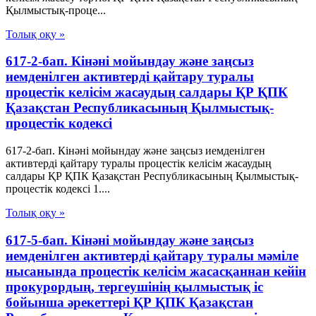
Қылмыстық-проце...
Толық оқу »
617-2-бап. Кінәні мойындау және заңсыз
иемденілген активтерді қайтару туралы
процестік келісім жасаудың салдары ҚР ҚПК
Қазақстан Республикасының Қылмыстық-
процестік кодексi
617-2-бап. Кінәні мойындау және заңсыз иемденілген
активтерді қайтару туралы процестік келісім жасаудың
салдары ҚР ҚПК Қазақстан Республикасының Қылмыстық-
процестік кодексi 1....
Толық оқу »
617-5-бап. Кінәні мойындау және заңсыз
иемденілген активтерді қайтару туралы мәміле
нысанында процестік келісім жасасқаннан кейін
прокурордың, тергеушінің қылмыстық іс
бойынша әрекеттері ҚР ҚПК Қазақстан