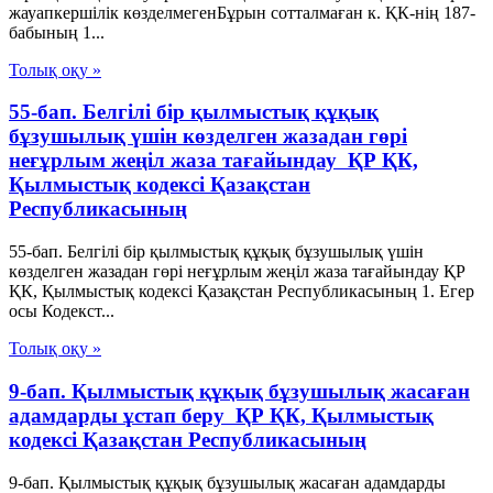
жауапкершілік көзделмегенБұрын сотталмаған к. ҚК-нің 187-
бабының 1...
Толық оқу »
55-бап. Белгілі бір қылмыстық құқық
бұзушылық үшін көзделген жазадан гөрі
неғұрлым жеңiл жаза тағайындау ҚР ҚК,
Қылмыстық кодексi Қазақстан
Республикасының
55-бап. Белгілі бір қылмыстық құқық бұзушылық үшін
көзделген жазадан гөрі неғұрлым жеңiл жаза тағайындау ҚР
ҚК, Қылмыстық кодексi Қазақстан Республикасының 1. Егер
осы Кодекст...
Толық оқу »
9-бап. Қылмыстық құқық бұзушылық жасаған
адамдарды ұстап беру ҚР ҚК, Қылмыстық
кодексi Қазақстан Республикасының
9-бап. Қылмыстық құқық бұзушылық жасаған адамдарды