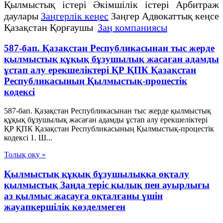
Қылмыстық істері Әкімшілік істері Арбитраж
даулары
Заңгерлік кеңес
Заңгер Адвокаттық кеңсе
Қазақстан Қорғаушы
Заң компаниясы
587-бап. Қазақстан Республикасынан тыс жерде
қылмыстық құқық бұзушылық жасаған адамды
ұстап алу ерекшеліктері ҚР ҚПК Қазақстан
Республикасының Қылмыстық-процестік
кодексi
587-бап. Қазақстан Республикасынан тыс жерде қылмыстық
құқық бұзушылық жасаған адамды ұстап алу ерекшеліктері
ҚР ҚПК Қазақстан Республикасының Қылмыстық-процестік
кодексi 1. Ш...
Толық оқу »
Қылмыстық құқық бұзушылыққа оқталу
қылмыстық Заңда теріс қылық пен ауырлығы
аз қылмыс жасауға оқталғаны үшін
жауапкершілік көзделмеген