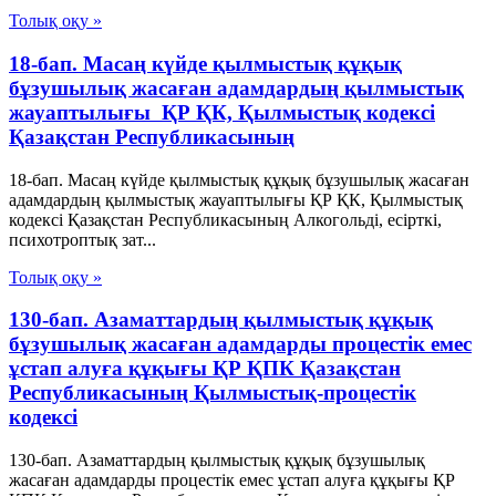
Толық оқу »
18-бап. Масаң күйде қылмыстық құқық
бұзушылық жасаған адамдардың қылмыстық
жауаптылығы ҚР ҚК, Қылмыстық кодексi
Қазақстан Республикасының
18-бап. Масаң күйде қылмыстық құқық бұзушылық жасаған
адамдардың қылмыстық жауаптылығы ҚР ҚК, Қылмыстық
кодексi Қазақстан Республикасының Алкогольдi, есiрткi,
психотроптық зат...
Толық оқу »
130-бап. Азаматтардың қылмыстық құқық
бұзушылық жасаған адамдарды процестік емес
ұстап алуға құқығы ҚР ҚПК Қазақстан
Республикасының Қылмыстық-процестік
кодексi
130-бап. Азаматтардың қылмыстық құқық бұзушылық
жасаған адамдарды процестік емес ұстап алуға құқығы ҚР