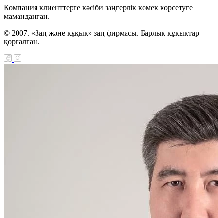
Компания клиенттерге кәсіби заңгерлік көмек көрсетуге
маманданған.
© 2007. «Заң және құқық» заң фирмасы. Барлық құқықтар
қорғалған.