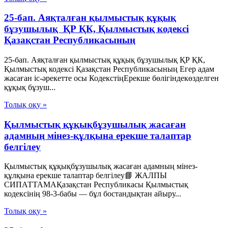
25-бап. Аяқталған қылмыстық құқық
бұзушылық ҚР ҚК, Қылмыстық кодексi
Қазақстан Республикасының
25-бап. Аяқталған қылмыстық құқық бұзушылық ҚР ҚК,
Қылмыстық кодексi Қазақстан Республикасының Егер адам
жасаған іс-әрекетте осы КодекстіңЕрекше бөлігіндекөзделген
құқық бұзуш...
Толық оқу »
Қылмыстық құқықбұзушылық жасаған
адамның мінез-құлқына ерекше талаптар
белгілеу
Қылмыстық құқықбұзушылық жасаған адамның мінез-
құлқына ерекше талаптар белгілеу📘 ЖАЛПЫ
СИПАТТАМАҚазақстан Республикасы Қылмыстық
кодексінің 98-3-бабы — бұл бостандықтан айыру...
Толық оқу »