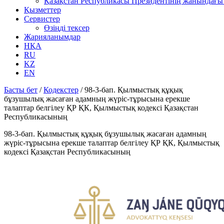
Қазақстан Республикасы Президентінің жанындағы 
Қызметтер
Сервистер
Өзіңді тексер
Жарияланымдар
НҚА
RU
KZ
EN
Басты бет
/
Кодекстер
/
98-3-бап. Қылмыстық құқық
бұзушылық жасаған адамның жүріс-тұрысына ерекше
талаптар белгілеу ҚР ҚК, Қылмыстық кодексi Қазақстан
Республикасының
98-3-бап. Қылмыстық құқық бұзушылық жасаған адамның
жүріс-тұрысына ерекше талаптар белгілеу ҚР ҚК, Қылмыстық
кодексi Қазақстан Республикасының