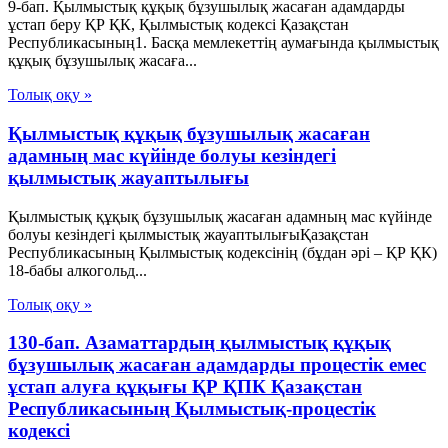
9-бап. Қылмыстық құқық бұзушылық жасаған адамдарды
ұстап беру ҚР ҚК, Қылмыстық кодексi Қазақстан
Республикасының1. Басқа мемлекеттiң аумағында қылмыстық
құқық бұзушылық жасаға...
Толық оқу »
Қылмыстық құқық бұзушылық жасаған
адамның мас күйінде болуы кезіндегі
қылмыстық жауаптылығы
Қылмыстық құқық бұзушылық жасаған адамның мас күйінде
болуы кезіндегі қылмыстық жауаптылығыҚазақстан
Республикасының Қылмыстық кодексінің (бұдан әрі – ҚР ҚК)
18-бабы алкогольд...
Толық оқу »
130-бап. Азаматтардың қылмыстық құқық
бұзушылық жасаған адамдарды процестік емес
ұстап алуға құқығы ҚР ҚПК Қазақстан
Республикасының Қылмыстық-процестік
кодексi