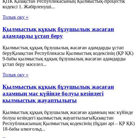
ҚПК Қазақстан Республикасының Қылмыстық-процестік
кодексi 1. Жәбiрленушi...
Толық оқу »
Қылмыстық құқық бұзушылық жасаған
адамдарды ұстап беру
Қылмыстық құқық бұзушылық жасаған адамдарды ұстап
беруҚазақстан Республикасы Қылмыстық кодексінің (ҚР ҚК)
9-бабы қылмыстық құқық бұзушылық жасаған адамдарды
ұстап беру мәселел...
Толық оқу »
Қылмыстық құқық бұзушылық жасаған
адамның мас күйінде болуы кезіндегі
қылмыстық жауаптылығы
Қылмыстық құқық бұзушылық жасаған адамның мас күйінде
болуы кезіндегі қылмыстық жауаптылығыҚазақстан
Республикасының Қылмыстық кодексінің (бұдан әрі – ҚР ҚК)
18-бабы алкогольд...