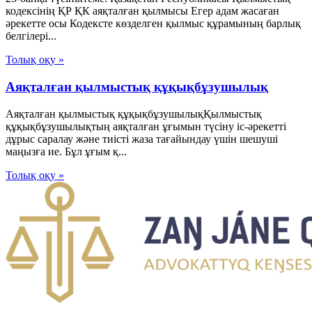
кодексінің ҚР ҚК аяқталған қылмысы Егер адам жасаған
әрекетте осы Кодексте көзделген қылмыс құрамының барлық
белгілері...
Толық оқу »
Аяқталған қылмыстық құқықбұзушылық
Аяқталған қылмыстық құқықбұзушылықҚылмыстық
құқықбұзушылықтың аяқталған ұғымын түсіну іс-әрекетті
дұрыс саралау және тиісті жаза тағайындау үшін шешуші
маңызға ие. Бұл ұғым қ...
Толық оқу »