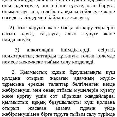
оны іздестіруге, оның ізіне түсуге, оған баруға,
онымен ауызша, телефон арқылы сөйлесуге және
өзге де тәсілдермен байланыс жасауға;
2) атыс қаруын және басқа да қару түрлерін
сатып алуға, сақтауға, алып жүруге және
пайдалануға;
3) алкогольдік ішімдіктерді, есірткі,
психотроптық заттарды тұтынуға толық көлемде
немесе жеке-жеке тыйым салу көзделеді.
2. Қылмыстық құқық бұзушылықты күш
қолдана отырып жасаған адамның жүріс-
тұрысына ерекше талаптар белгіленген кезде
жәбірленуші мен оның отбасы мүшелерін күзету
және қорғау үшін сот айрықша жағдайларда,
қылмыстық құқық бұзушылықты күш қолдана
отырып жасаған адамға тұрғын үйде
жәбірленушімен бірге тұруға тыйым салу түрінде