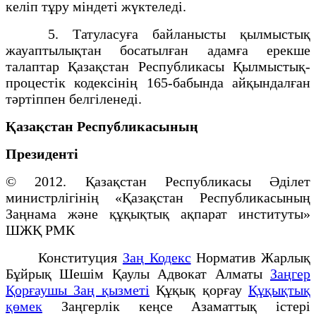
келіп тұру міндеті жүктеледі.
5. Татуласуға байланысты қылмыстық
жауаптылықтан босатылған адамға ерекше
талаптар Қазақстан Республикасы Қылмыстық-
процестік кодексінің 165-бабында айқындалған
тәртіппен белгіленеді.
Қазақстан Республикасының
Президенті
© 2012. Қазақстан Республикасы Әділет
министрлігінің «Қазақстан Республикасының
Заңнама және құқықтық ақпарат институты»
ШЖҚ РМК
Конституция
Заң Кодекс
Норматив Жарлық
Бұйрық Шешім Қаулы Адвокат Алматы
Заңгер
Қорғаушы Заң қызметі
Құқық қорғау
Құқықтық
қөмек
Заңгерлік кеңсе Азаматтық істері