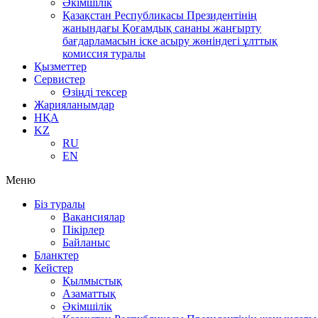
Әкімшілік
Қазақстан Республикасы Президентінің
жанындағы Қоғамдық сананы жаңғырту
бағдарламасын іске асыру жөніндегі ұлттық
комиссия туралы
Қызметтер
Сервистер
Өзіңді тексер
Жарияланымдар
НҚА
KZ
RU
EN
Меню
Біз туралы
Вакансиялар
Пікірлер
Байланыс
Бланктер
Кейстер
Қылмыстық
Азаматтық
Әкімшілік