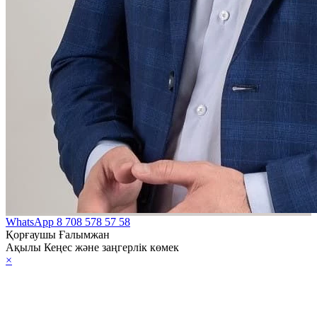
WhatsApp
8 708 578 57 58
Қорғаушы Ғалымжан
Ақылы Кеңес және заңгерлік көмек
×