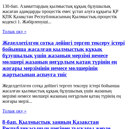
130-бап. Азаматтардың қылмыстық құқық бұзушылық
жасаған адамдарды процестік емес ұстап алуға құқығы ҚР
ҚПК Қазақстан Республикасының Қылмыстық-процестік
кодексi 1. Жәбiрленушi...
Толық оқу »
Жеделдетілген сотқа дейінгі тергеп тексеру істері
бойынша жасалған қылмыстық құқық
бұзушылық үшін жазаның мерзімі немесе
мөлшері жазаның неғұрлым қатаң түрінің ең
жоғары мерзімінің немесе мөлшерінің
жартысынан аспауға тиіс
Жеделдетілген сотқа дейінгі тергеп тексеру істері бойынша
жасалған қылмыстық құқық бұзушылық үшін жазаның
мерзімі немесе мөлшері жазаның неғұрлым қатаң түрінің ең
жоғары мерзі...
Толық оқу »
8-бап. Қылмыстық заңның Қазақстан
Республикасының шегiнен тысқары жерде