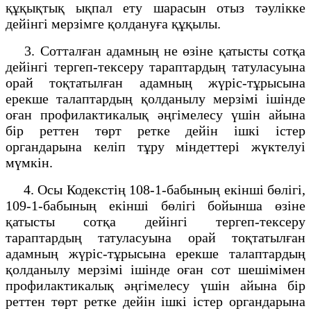
құқықтық ықпал ету шарасын отыз тәулікке
дейінгі мерзімге қолдануға құқылы.
3. Сотталған адамның не өзіне қатысты сотқа
дейінгі тергеп-тексеру тараптардың татуласуына
орай тоқтатылған адамның жүріс-тұрысына
ерекше талаптардың қолданылу мерзімі ішінде
оған профилактикалық әңгімелесу үшін айына
бір реттен төрт ретке дейін ішкі істер
органдарына келіп тұру міндеттері жүктелуі
мүмкін.
4. Осы Кодекстің 108-1-бабының екінші бөлігі,
109-1-бабының екінші бөлігі бойынша өзіне
қатысты сотқа дейінгі тергеп-тексеру
тараптардың татуласуына орай тоқтатылған
адамның жүріс-тұрысына ерекше талаптардың
қолданылу мерзімі ішінде оған сот шешімімен
профилактикалық әңгімелесу үшін айына бір
реттен төрт ретке дейін ішкі істер органдарына