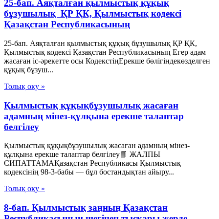
25-бап. Аяқталған қылмыстық құқық
бұзушылық ҚР ҚК, Қылмыстық кодексi
Қазақстан Республикасының
25-бап. Аяқталған қылмыстық құқық бұзушылық ҚР ҚК,
Қылмыстық кодексi Қазақстан Республикасының Егер адам
жасаған іс-әрекетте осы КодекстіңЕрекше бөлігіндекөзделген
құқық бұзуш...
Толық оқу »
Қылмыстық құқықбұзушылық жасаған
адамның мінез-құлқына ерекше талаптар
белгілеу
Қылмыстық құқықбұзушылық жасаған адамның мінез-
құлқына ерекше талаптар белгілеу📘 ЖАЛПЫ
СИПАТТАМАҚазақстан Республикасы Қылмыстық
кодексінің 98-3-бабы — бұл бостандықтан айыру...
Толық оқу »
8-бап. Қылмыстық заңның Қазақстан
Республикасының шегiнен тысқары жерде