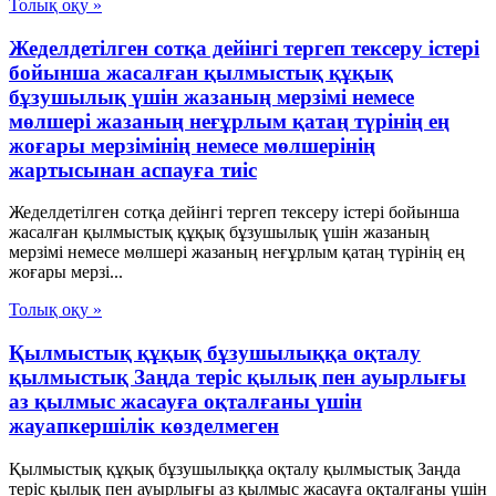
Толық оқу »
Жеделдетілген сотқа дейінгі тергеп тексеру істері
бойынша жасалған қылмыстық құқық
бұзушылық үшін жазаның мерзімі немесе
мөлшері жазаның неғұрлым қатаң түрінің ең
жоғары мерзімінің немесе мөлшерінің
жартысынан аспауға тиіс
Жеделдетілген сотқа дейінгі тергеп тексеру істері бойынша
жасалған қылмыстық құқық бұзушылық үшін жазаның
мерзімі немесе мөлшері жазаның неғұрлым қатаң түрінің ең
жоғары мерзі...
Толық оқу »
Қылмыстық құқық бұзушылыққа оқталу
қылмыстық Заңда теріс қылық пен ауырлығы
аз қылмыс жасауға оқталғаны үшін
жауапкершілік көзделмеген
Қылмыстық құқық бұзушылыққа оқталу қылмыстық Заңда
теріс қылық пен ауырлығы аз қылмыс жасауға оқталғаны үшін