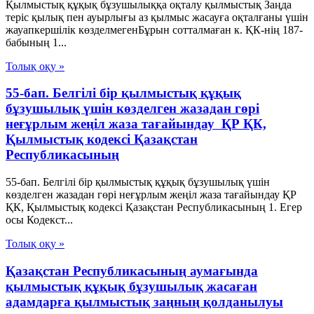
Қылмыстық құқық бұзушылыққа оқталу қылмыстық Заңда
теріс қылық пен ауырлығы аз қылмыс жасауға оқталғаны үшін
жауапкершілік көзделмегенБұрын сотталмаған к. ҚК-нің 187-
бабының 1...
Толық оқу »
55-бап. Белгілі бір қылмыстық құқық
бұзушылық үшін көзделген жазадан гөрі
неғұрлым жеңiл жаза тағайындау ҚР ҚК,
Қылмыстық кодексi Қазақстан
Республикасының
55-бап. Белгілі бір қылмыстық құқық бұзушылық үшін
көзделген жазадан гөрі неғұрлым жеңiл жаза тағайындау ҚР
ҚК, Қылмыстық кодексi Қазақстан Республикасының 1. Егер
осы Кодекст...
Толық оқу »
Қазақстан Республикасының аумағында
қылмыстық құқық бұзушылық жасаған
адамдарға қылмыстық заңның қолданылуы