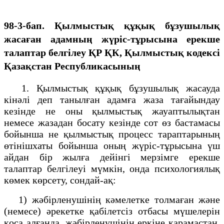
98-3-бап. Қылмыстық құқық бұзушылық
жасаған адамның жүріс-тұрысына ерекше
талаптар белгілеу
ҚР ҚК, Қылмыстық кодексi
Қазақстан Республикасының
1. Қылмыстық құқық бұзушылық жасауда
кінәлі деп танылған адамға жаза тағайындау
кезінде не оны қылмыстық жауаптылықтан
немесе жазадан босату кезінде сот өз бастамасы
бойынша не қылмыстық процесс тараптарының
өтінішхаты бойынша оның жүріс-тұрысына үш
айдан бір жылға дейінгі мерзімге ерекше
талаптар белгілеуі мүмкін, онда психологиялық
көмек көрсету, сондай-ақ:
1) жәбірленушінің кәмелетке толмаған және
(немесе) әрекетке қабілетсіз отбасы мүшелерін
қоса алғанда, жәбірленушінің еркіне қарамастан,