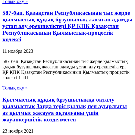
Толық оқу »
587-бап. Қазақстан Республикасынан тыс жерде
қылмыстық құқық бұзушылық жасаған адамды
ұстап алу ерекшеліктері ҚР ҚПК Қазақстан
Республикасының Қылмыстық-процестік
кодексi
11 ноября 2023
587-бап. Қазақстан Республикасынан тыс жерде қылмыстық
құқық бұзушылық жасаған адамды ұстап алу ерекшеліктері
ҚР ҚПК Қазақстан Республикасының Қылмыстық-процестік
кодексi 1. Ш...
Толық оқу »
Қылмыстық құқық бұзушылыққа оқталу
қылмыстық Заңда теріс қылық пен ауырлығы
аз қылмыс жасауға оқталғаны үшін
жауапкершілік көзделмеген
23 ноября 2021