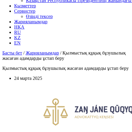
Қазақстан Республикасы Президентінің жанындағы 
Қызметтер
Сервистер
Өзіңді тексер
Жарияланымдар
НҚА
RU
KZ
EN
Басты бет
/
Жарияланымдар
/
Қылмыстық құқық бұзушылық
жасаған адамдарды ұстап беру
Қылмыстық құқық бұзушылық жасаған адамдарды ұстап беру
24 марта 2025