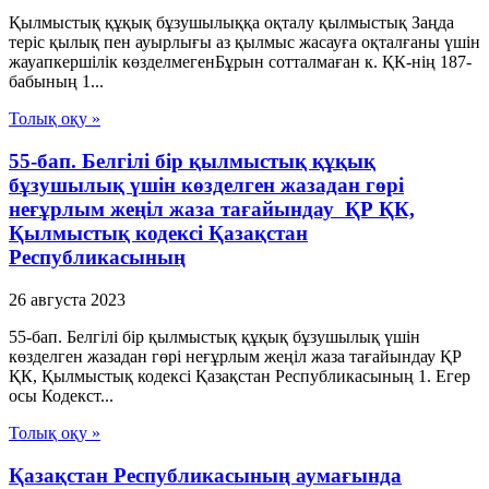
Қылмыстық құқық бұзушылыққа оқталу қылмыстық Заңда
теріс қылық пен ауырлығы аз қылмыс жасауға оқталғаны үшін
жауапкершілік көзделмегенБұрын сотталмаған к. ҚК-нің 187-
бабының 1...
Толық оқу »
55-бап. Белгілі бір қылмыстық құқық
бұзушылық үшін көзделген жазадан гөрі
неғұрлым жеңiл жаза тағайындау ҚР ҚК,
Қылмыстық кодексi Қазақстан
Республикасының
26 августа 2023
55-бап. Белгілі бір қылмыстық құқық бұзушылық үшін
көзделген жазадан гөрі неғұрлым жеңiл жаза тағайындау ҚР
ҚК, Қылмыстық кодексi Қазақстан Республикасының 1. Егер
осы Кодекст...
Толық оқу »
Қазақстан Республикасының аумағында