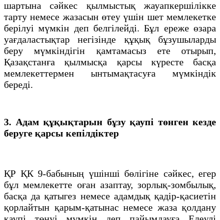
шартына сәйкес қылмыстық жауапкершілікке
тарту немесе жазасын өтеу үшін шет мемлекетке
берілуі мүмкін деп белгілейді. Бұл ереже өзара
уағдаластықтар негізінде құқық бұзушыларды
беру мүмкіндігін қамтамасыз ете отырып,
Қазақстанға қылмысқа қарсы күресте басқа
мемлекеттермен ынтымақтасуға мүмкіндік
береді.
3. Адам құқықтарын бұзу қаупі төнген кезде
беруге қарсы кепілдіктер
ҚР ҚК 9-бабының үшінші бөлігіне сәйкес, егер
бұл мемлекетте оған азаптау, зорлық-зомбылық,
басқа да қатыгез немесе адамдық қадір-қасиетін
қорлайтын қарым-қатынас немесе жаза қолдану
қаупі төнуі мүмкін деп пайымдауға Елеулі