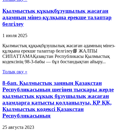
Қылмыстық құқықбұзушылық жасаған
адамның мінез-құлқына ерекше талаптар
белгілеу
1 июля 2025
Қылмыстық құқықбұзушылық жасаған адамның мінез-
құлқына ерекше талаптар белгілеу📘 ЖАЛПЫ
СИПАТТАМАҚазақстан Республикасы Қылмыстық
кодексінің 98-3-бабы — бұл бостандықтан айыру...
Толық оқу »
8-бап. Қылмыстық заңның Қазақстан
Республикасының шегiнен тысқары жерде
қылмыстық құқық бұзушылық жасаған
адамдарға қатысты қолданылуы, ҚР ҚК,
Қылмыстық кодексi Қазақстан
Республикасының
25 августа 2023