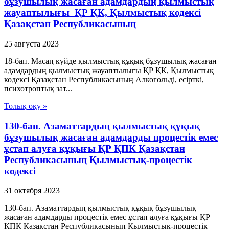
бұзушылық жасаған адамдардың қылмыстық
жауаптылығы ҚР ҚК, Қылмыстық кодексi
Қазақстан Республикасының
25 августа 2023
18-бап. Масаң күйде қылмыстық құқық бұзушылық жасаған
адамдардың қылмыстық жауаптылығы ҚР ҚК, Қылмыстық
кодексi Қазақстан Республикасының Алкогольдi, есiрткi,
психотроптық зат...
Толық оқу »
130-бап. Азаматтардың қылмыстық құқық
бұзушылық жасаған адамдарды процестік емес
ұстап алуға құқығы ҚР ҚПК Қазақстан
Республикасының Қылмыстық-процестік
кодексi
31 октября 2023
130-бап. Азаматтардың қылмыстық құқық бұзушылық
жасаған адамдарды процестік емес ұстап алуға құқығы ҚР
ҚПК Қазақстан Республикасының Қылмыстық-процестік