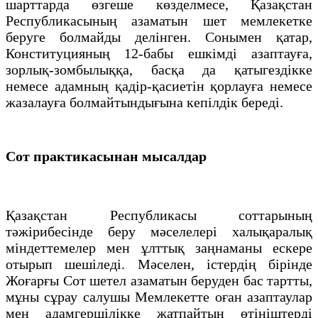
шарттарда өзгеше көзделмесе, Қазақстан
Республикасының азаматын шет мемлекетке
беруге болмайды делінген. Сонымен қатар,
Конституцияның 12-бабы ешкімді азаптауға,
зорлық-зомбылыққа, басқа да қатыгездікке
немесе адамның қадір-қасиетін қорлауға немесе
жазалауға болмайтындығына кепілдік береді.
Сот практикасынан мысалдар
Қазақстан Республикасы соттарының
тәжірибесінде беру мәселелері халықаралық
міндеттемелер мен ұлттық заңнаманы ескере
отырып шешіледі. Мәселен, істердің бірінде
Жоғарғы Сот шетел азаматын беруден бас тартты,
мұны сұрау салушы Мемлекетте оған азаптаулар
мен адамгершілікке жатпайтын өтініштерді