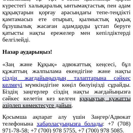
күрестегі халықаралық ынтымақтастық пен адам
құқықтарын қорғау арасындағы тепе-теңдікті
қамтамасыз ете отырып, қылмыстық құқық
бұзушылық жасаған адамдарды ұстап беруге
қатысты нақты ережелер мен кепілдіктерді
белгілейді.
Назар аударыңыз!
«Заң және Құқық» адвокаттық кеңсесі, бұл
құжаттың жалпылама екендігіне және нақты
сіздің жағдайыңыздың талаптарына сәйкес
келмеуі
мүмкіндігіне көңіл бөлуіңізді сұрайды.
Біздің заңгерлер сіздің нақты жағдайыңызға
сәйкес келетін кез келген
құқықтық құжатты
әзірлеп көмектесуге дайын
.
Қосымша ақпарат алу үшін Заңгер/Адвокат
телефонына
хабарласуыңызға болады
: +7 (708)
971-78-58; +7 (700) 978 5755, +7 (700) 978 5085.