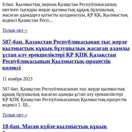
8-бап. Қылмыстық заңның Қазақстан Республикасының
шегiнен тысқары жерде қылмыстық құқық бұзушылық
жасаған адамдарға қатысты қолданылуы, ҚР ҚК, Қылмыстық
кодексi Қазақстан Респ...
Толық оқу »
587-бап. Қазақстан Республикасынан тыс жерде
қылмыстық құқық бұзушылық жасаған адамды
ұстап алу ерекшеліктері ҚР ҚПК Қазақстан
Республикасының Қылмыстық-процестік
кодексi
11 ноября 2023
587-бап. Қазақстан Республикасынан тыс жерде қылмыстық
құқық бұзушылық жасаған адамды ұстап алу ерекшеліктері
ҚР ҚПК Қазақстан Республикасының Қылмыстық-процестік
кодексi 1. Ш...
Толық оқу »
18-бап. Масаң күйде қылмыстық құқық