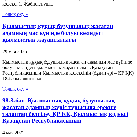
кодексi 1. Жәбiрленушi...
Толық оқу »
Қылмыстық құқық бұзушылық жасаған
адамның мас күйінде болуы кезіндегі
қылмыстық жауаптылығы
29 мая 2025
Қылмыстық құқық бұзушылық жасаған адамның мас күйінде
болуы кезіндегі қылмыстық жауаптылығыҚазақстан
Республикасының Қылмыстық кодексінің (бұдан әрі – ҚР ҚК)
18-бабы алкогольд...
Толық оқу »
98-3-бап. Қылмыстық құқық бұзушылық
жасаған адамның жүріс-тұрысына ерекше
талаптар белгілеу ҚР ҚК, Қылмыстық кодексi
Қазақстан Республикасының
4 мая 2025