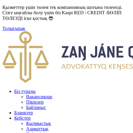
Қызметтер үшін төлем тек компанияның шотына төленеді.
Сізге ыңғайлы болу үшін біз Kaspi RED / CREDIT /БӨЛІП
ТӨЛЕУДІ іске қостық 😎
Толығырақ
Біз туралы
Вакансиялар
Пікірлер
Байланыс
Бланктер
Кейстер
Қылмыстық
Азаматтық