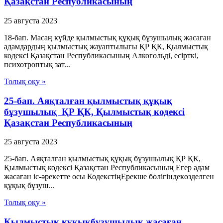
Қазақстан Республикасының
25 августа 2023
18-бап. Масаң күйде қылмыстық құқық бұзушылық жасаған
адамдардың қылмыстық жауаптылығы ҚР ҚК, Қылмыстық
кодексi Қазақстан Республикасының Алкогольдi, есiрткi,
психотроптық зат...
Толық оқу »
25-бап. Аяқталған қылмыстық құқық
бұзушылық ҚР ҚК, Қылмыстық кодексi
Қазақстан Республикасының
25 августа 2023
25-бап. Аяқталған қылмыстық құқық бұзушылық ҚР ҚК,
Қылмыстық кодексi Қазақстан Республикасының Егер адам
жасаған іс-әрекетте осы КодекстіңЕрекше бөлігіндекөзделген
құқық бұзуш...
Толық оқу »
Қылмыстық құқықбұзушылық жасаған