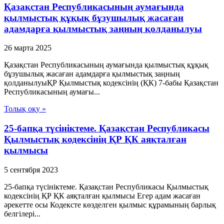
Қазақстан Республикасының аумағында
қылмыстық құқық бұзушылық жасаған
адамдарға қылмыстық заңның қолданылуы
26 марта 2025
Қазақстан Республикасының аумағында қылмыстық құқық
бұзушылық жасаған адамдарға қылмыстық заңның
қолданылуыҚР Қылмыстық кодексінің (ҚК) 7-бабы Қазақстан
Республикасының аумағы...
Толық оқу »
25-бапқа түсініктеме. Қазақстан Республикасы
Қылмыстық кодексінің ҚР ҚК аяқталған
қылмысы
5 сентября 2023
25-бапқа түсініктеме. Қазақстан Республикасы Қылмыстық
кодексінің ҚР ҚК аяқталған қылмысы Егер адам жасаған
әрекетте осы Кодексте көзделген қылмыс құрамының барлық
белгілері...