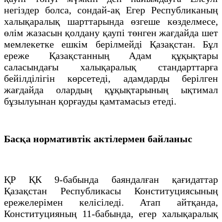
негіздер болса, сондай-ақ Егер Республиканың
халықаралық шарттарында өзгеше көзделмесе,
өлім жазасын қолдану қаупі төнген жағдайда шет
мемлекетке ешкім берілмейді Қазақстан. Бұл
ереже Қазақстанның Адам құқықтары
саласындағы халықаралық стандарттарға
бейілділігін көрсетеді, адамдарды берілген
жағдайда олардың құқықтарының ықтимал
бұзылуынан қорғауды қамтамасыз етеді.
Басқа нормативтік актілермен байланыс
ҚР ҚК 9-бабында баяндалған қағидаттар
Қазақстан Республикасы Конституциясының
ережелерімен келісіледі. Атап айтқанда,
Конституцияның 11-бабында, егер халықаралық