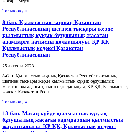
жоғары мерзі...
Толық оқу »
8-бап. Қылмыстық заңның Қазақстан
Республикасының шегiнен тысқары жерде
қылмыстық құқық бұзушылық жасаған
адамдарға қатысты қолданылуы, ҚР ҚК,
Қылмыстық кодексi Қазақстан
Республикасының
25 августа 2023
8-бап. Қылмыстық заңның Қазақстан Республикасының
шегiнен тысқары жерде қылмыстық құқық бұзушылық
жасаған адамдарға қатысты қолданылуы, ҚР ҚК, Қылмыстық
кодексi Қазақстан Респ...
Толық оқу »
18-бап. Масаң күйде қылмыстық құқық
бұзушылық жасаған адамдардың қылмыстық
жауаптылығы ҚР ҚК, Қылмыстық кодексi