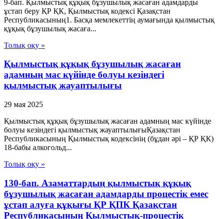
9-бап. Қылмыстық құқық бұзушылық жасаған адамдарды
ұстап беру ҚР ҚК, Қылмыстық кодексi Қазақстан
Республикасының1. Басқа мемлекеттiң аумағында қылмыстық
құқық бұзушылық жасаға...
Толық оқу »
Қылмыстық құқық бұзушылық жасаған
адамның мас күйінде болуы кезіндегі
қылмыстық жауаптылығы
29 мая 2025
Қылмыстық құқық бұзушылық жасаған адамның мас күйінде
болуы кезіндегі қылмыстық жауаптылығыҚазақстан
Республикасының Қылмыстық кодексінің (бұдан әрі – ҚР ҚК)
18-бабы алкогольд...
Толық оқу »
130-бап. Азаматтардың қылмыстық құқық
бұзушылық жасаған адамдарды процестік емес
ұстап алуға құқығы ҚР ҚПК Қазақстан
Республикасының Қылмыстық-процестік