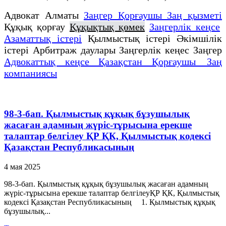
Адвокат Алматы
Заңгер Қорғаушы Заң қызметі
Құқық қорғау
Құқықтық қөмек
Заңгерлік кеңсе
Азаматтық істері
Қылмыстық істері Әкімшілік
істері Арбитраж даулары Заңгерлік кеңес Заңгер
Адвокаттық кеңсе Қазақстан Қорғаушы Заң
компаниясы
98-3-бап. Қылмыстық құқық бұзушылық
жасаған адамның жүріс-тұрысына ерекше
талаптар белгілеу ҚР ҚК, Қылмыстық кодексi
Қазақстан Республикасының
4 мая 2025
98-3-бап. Қылмыстық құқық бұзушылық жасаған адамның
жүріс-тұрысына ерекше талаптар белгілеуҚР ҚК, Қылмыстық
кодексi Қазақстан Республикасының 1. Қылмыстық құқық
бұзушылық...