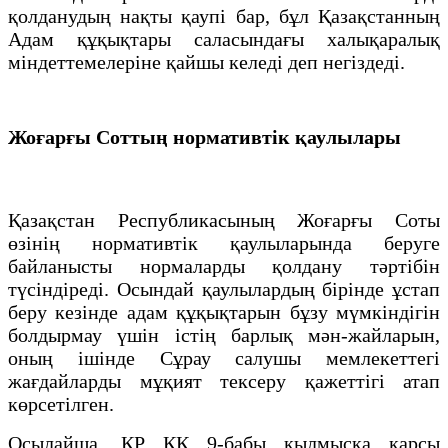
қолданудың нақты қаупі бар, бұл Қазақстанның
Адам құқықтары саласындағы халықаралық
міндеттемелеріне қайшы келеді деп негіздеді.
Жоғарғы Соттың нормативтік қаулылары
Қазақстан Республикасының Жоғарғы Соты
өзінің нормативтік қаулыларында беруге
байланысты нормаларды қолдану тәртібін
түсіндіреді. Осындай қаулылардың бірінде ұстап
беру кезінде адам құқықтарын бұзу мүмкіндігін
болдырмау үшін істің барлық мән-жайларын,
оның ішінде Сұрау салушы мемлекеттегі
жағдайларды мұқият тексеру қажеттігі атап
көрсетілген.
Осылайша, ҚР ҚК 9-бабы қылмысқа қарсы