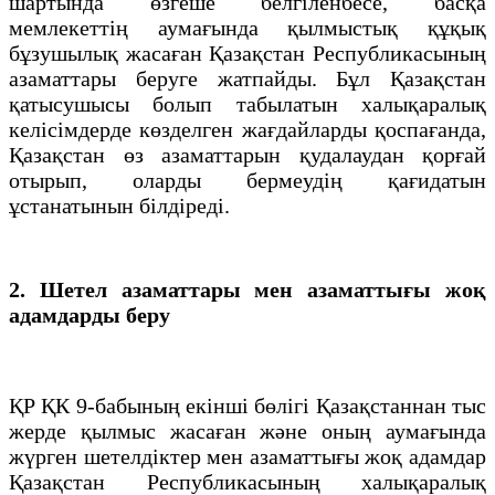
шартында өзгеше белгіленбесе, басқа
мемлекеттің аумағында қылмыстық құқық
бұзушылық жасаған Қазақстан Республикасының
азаматтары беруге жатпайды. Бұл Қазақстан
қатысушысы болып табылатын халықаралық
келісімдерде көзделген жағдайларды қоспағанда,
Қазақстан өз азаматтарын қудалаудан қорғай
отырып, оларды бермеудің қағидатын
ұстанатынын білдіреді.
2. Шетел азаматтары мен азаматтығы жоқ
адамдарды беру
ҚР ҚК 9-бабының екінші бөлігі Қазақстаннан тыс
жерде қылмыс жасаған және оның аумағында
жүрген шетелдіктер мен азаматтығы жоқ адамдар
Қазақстан Республикасының халықаралық