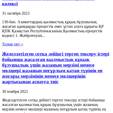
кодексi
31 октября 2023
130-бап. Азаматтардың қылмыстық құқық бұзушылық
жасаған адамдарды процестік емес ұстап алуға құқығы ҚР
ҚПК Қазақстан Республикасының Қылмыстық-процестік
кодексi 1. Жәбiрленушi...
Толық оқу »
Жеделдетілген сотқа дейінгі тергеп тексеру істері
бойынша жасалған қылмыстық құқық
бұзушылық үшін жазаның мерзімі немесе
мөлшері жазаның неғұрлым қатаң түрінің ең
жоғары мерзімінің немесе мөлшерінің
жартысынан аспауға тиіс
30 ноября 2021
Жеделдетілген сотқа дейінгі тергеп тексеру істері бойынша
жасалған қылмыстық құқық бұзушылық үшін жазаның
мерзімі немесе мөлшері жазаның неғұрлым қатаң түрінің ең