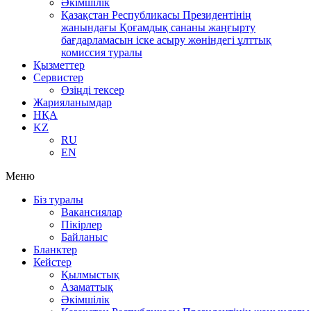
Әкімшілік
Қазақстан Республикасы Президентінің
жанындағы Қоғамдық сананы жаңғырту
бағдарламасын іске асыру жөніндегі ұлттық
комиссия туралы
Қызметтер
Сервистер
Өзіңді тексер
Жарияланымдар
НҚА
KZ
RU
EN
Меню
Біз туралы
Вакансиялар
Пікірлер
Байланыс
Бланктер
Кейстер
Қылмыстық
Азаматтық
Әкімшілік