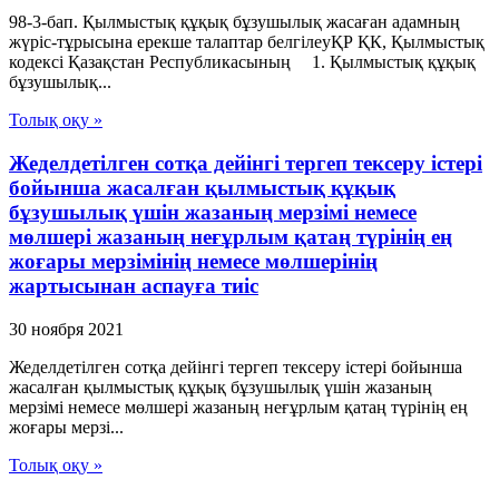
98-3-бап. Қылмыстық құқық бұзушылық жасаған адамның
жүріс-тұрысына ерекше талаптар белгілеуҚР ҚК, Қылмыстық
кодексi Қазақстан Республикасының 1. Қылмыстық құқық
бұзушылық...
Толық оқу »
Жеделдетілген сотқа дейінгі тергеп тексеру істері
бойынша жасалған қылмыстық құқық
бұзушылық үшін жазаның мерзімі немесе
мөлшері жазаның неғұрлым қатаң түрінің ең
жоғары мерзімінің немесе мөлшерінің
жартысынан аспауға тиіс
30 ноября 2021
Жеделдетілген сотқа дейінгі тергеп тексеру істері бойынша
жасалған қылмыстық құқық бұзушылық үшін жазаның
мерзімі немесе мөлшері жазаның неғұрлым қатаң түрінің ең
жоғары мерзі...
Толық оқу »