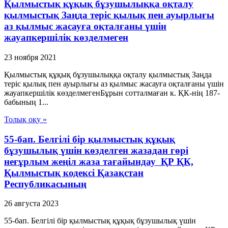
Қылмыстық құқық бұзушылыққа оқталу
қылмыстық Заңда теріс қылық пен ауырлығы
аз қылмыс жасауға оқталғаны үшін
жауапкершілік көзделмеген
23 ноября 2021
Қылмыстық құқық бұзушылыққа оқталу қылмыстық Заңда
теріс қылық пен ауырлығы аз қылмыс жасауға оқталғаны үшін
жауапкершілік көзделмегенБұрын сотталмаған к. ҚК-нің 187-
бабының 1...
Толық оқу »
55-бап. Белгілі бір қылмыстық құқық
бұзушылық үшін көзделген жазадан гөрі
неғұрлым жеңiл жаза тағайындау ҚР ҚК,
Қылмыстық кодексi Қазақстан
Республикасының
26 августа 2023
55-бап. Белгілі бір қылмыстық құқық бұзушылық үшін