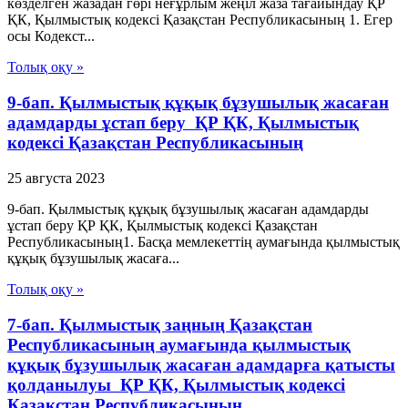
көзделген жазадан гөрі неғұрлым жеңiл жаза тағайындау ҚР
ҚК, Қылмыстық кодексi Қазақстан Республикасының 1. Егер
осы Кодекст...
Толық оқу »
9-бап. Қылмыстық құқық бұзушылық жасаған
адамдарды ұстап беру ҚР ҚК, Қылмыстық
кодексi Қазақстан Республикасының
25 августа 2023
9-бап. Қылмыстық құқық бұзушылық жасаған адамдарды
ұстап беру ҚР ҚК, Қылмыстық кодексi Қазақстан
Республикасының1. Басқа мемлекеттiң аумағында қылмыстық
құқық бұзушылық жасаға...
Толық оқу »
7-бап. Қылмыстық заңның Қазақстан
Республикасының аумағында қылмыстық
құқық бұзушылық жасаған адамдарға қатысты
қолданылуы ҚР ҚК, Қылмыстық кодексi
Қазақстан Республикасының