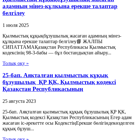
адамның мінез-құлқына ерекше талаптар
белгілеу
1 июля 2025
Қылмыстық құқықбұзушылық жасаған адамның мінез-
құлқына ерекше талаптар белгілеу📘 ЖАЛПЫ
СИПАТТАМАҚазақстан Республикасы Қылмыстық
кодексінің 98-3-бабы — бұл бостандықтан айыру...
Толық оқу »
25-бап. Аяқталған қылмыстық құқық
бұзушылық ҚР ҚК, Қылмыстық кодексi
Қазақстан Республикасының
25 августа 2023
25-бап. Аяқталған қылмыстық құқық бұзушылық ҚР ҚК,
Қылмыстық кодексi Қазақстан Республикасының Егер адам
жасаған іс-әрекетте осы КодекстіңЕрекше бөлігіндекөзделген
құқық бұзуш...
Толық оқу »