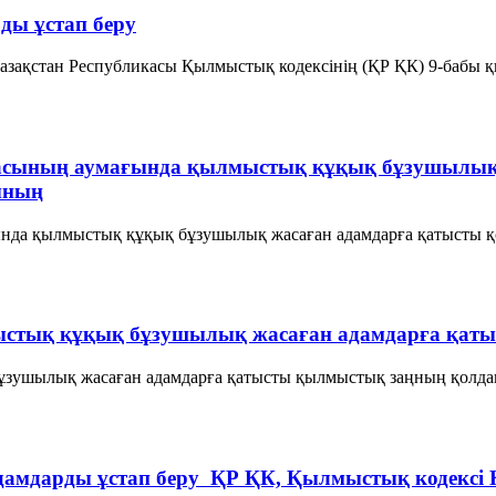
ы ұстап беру
зақстан Республикасы Қылмыстық кодексінің (ҚР ҚК) 9-бабы 
касының аумағында қылмыстық құқық бұзушылық
ының
нда қылмыстық құқық бұзушылық жасаған адамдарға қатысты қ
мыстық құқық бұзушылық жасаған адамдарға қа
ұзушылық жасаған адамдарға қатысты қылмыстық заңның қолда
амдарды ұстап беру ҚР ҚК, Қылмыстық кодексi 