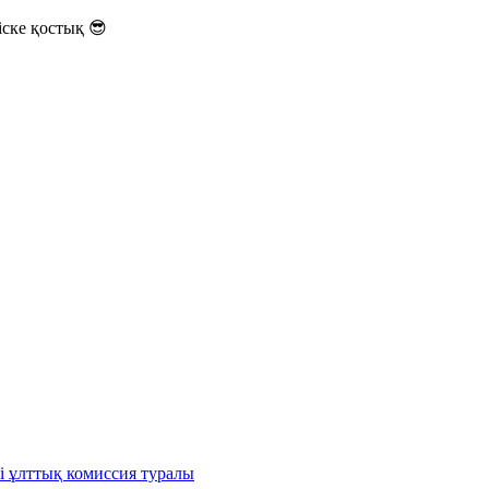
ске қостық 😎
і ұлттық комиссия туралы