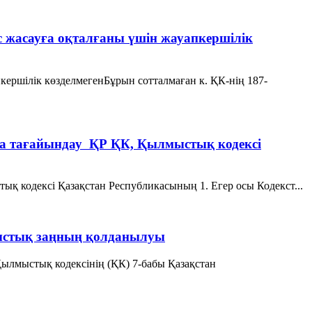
жасауға оқталғаны үшін жауапкершілік
ершілік көзделмегенБұрын сотталмаған к. ҚК-нің 187-
аза тағайындау ҚР ҚК, Қылмыстық кодексi
ық кодексi Қазақстан Республикасының 1. Егер осы Кодекст...
ыстық заңның қолданылуы
лмыстық кодексінің (ҚК) 7-бабы Қазақстан