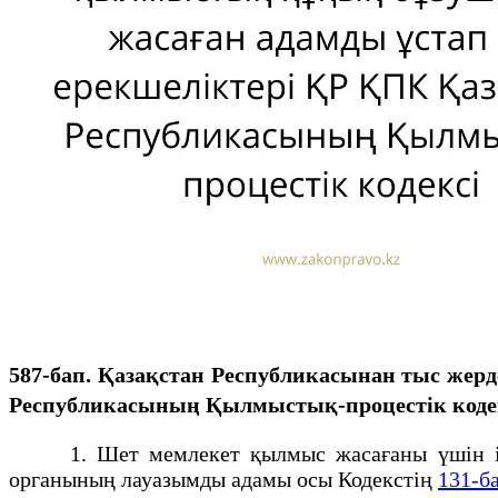
587-бап. Қазақстан Республикасынан тыс же
Республикасының Қылмыстық-процестік коде
1. Шет мемлекет қылмыс жасағаны үшін іздес
органының лауазымды адамы осы Кодекстің
131-б