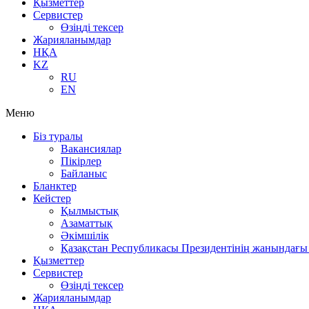
Қызметтер
Сервистер
Өзіңді тексер
Жарияланымдар
НҚА
KZ
RU
EN
Меню
Біз туралы
Вакансиялар
Пікірлер
Байланыс
Бланктер
Кейстер
Қылмыстық
Азаматтық
Әкімшілік
Қазақстан Республикасы Президентінің жанындағы 
Қызметтер
Сервистер
Өзіңді тексер
Жарияланымдар