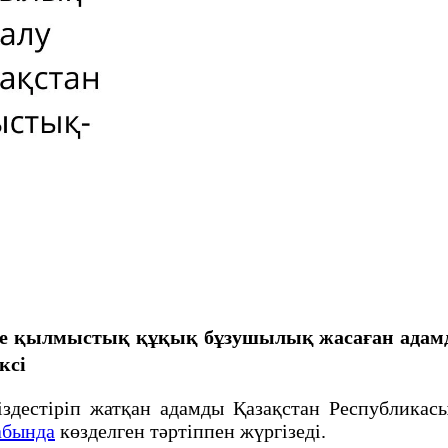
рде қылмыстық құқық бұзушылық жасаған адамд
ксi
тіріп жатқан адамды Қазақстан Республикасы
абында
көзделген тәртіппен жүргізеді.