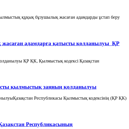
қылмыстық құқық бұзушылық жасаған адамдарды ұстап беру
 жасаған адамдарға қатысты қолданылуы ҚР
олданылуы ҚР ҚК, Қылмыстық кодексi Қазақстан
тысты қылмыстық заңның қолданылуы
нылуыҚазақстан Республикасы Қылмыстық кодексінің (ҚР ҚК)
Қазақстан Республикасының