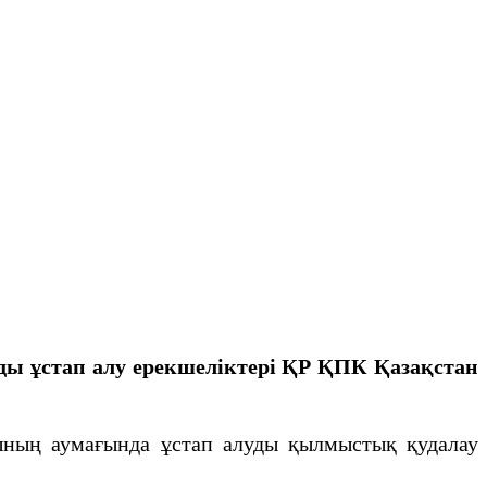
ы ұстап алу ерекшеліктері ҚР ҚПК Қазақстан
ның аумағында ұстап алуды қылмыстық қудалау