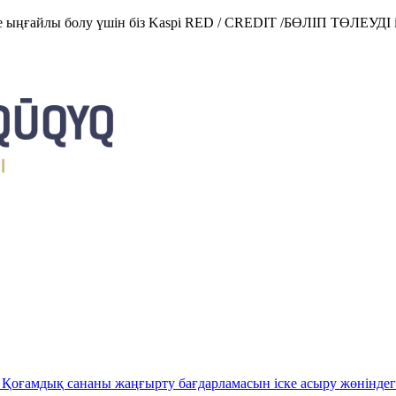
е ыңғайлы болу үшін біз Kaspi RED / CREDIT /БӨЛІП ТӨЛЕУДІ і
Қоғамдық сананы жаңғырту бағдарламасын іске асыру жөніндег