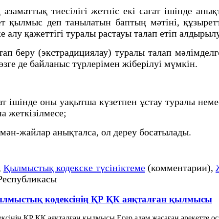
аттық тиесілігі жетпіс екі сағат ішінде анықта
ет қылмыс деп танылатын баптың мәтіні, құзырет
 алу қажеттігі туралы растауы талап етіп алдырылу
беру (экстрадициялау) туралы талап мәлімделге
өзге де байланыс түрлерімен жіберілуі мүмкін.
т ішінде оны уақытша күзетпен ұстау туралы нем
а жеткізілмесе;
мән-жайлар анықталса, ол дереу босатылады.
,
Қылмыстық кодекске түсініктеме
(комментарии),
Республикасы
 Қылмыстық кодексінің ҚР ҚК аяқталған қылмысы
ксінің ҚР ҚК аяқталған қылмысы Егер адам жасаған әрекетте ос