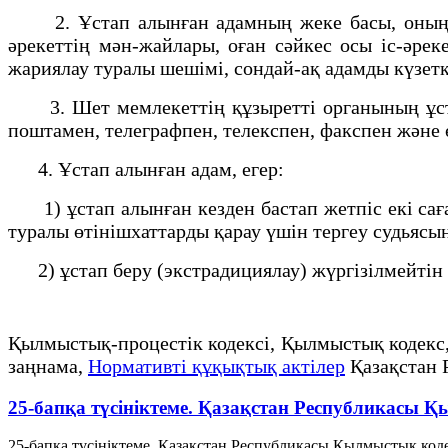
2. Ұстап алынған адамның жеке басы, оның азам
әрекеттің мән-жайлары, оған сәйкес осы іс-әрек
жариялау туралы шешімі, сондай-ақ адамды күзетке
3. Шет мемлекеттің құзыретті органының ұстап 
поштамен, телеграфпен, телекспен, факспен және 
4. Ұстап алынған адам, егер:
1) ұстап алынған кезден бастап жетпіс екі саға
туралы өтінішхаттарды қарау үшін тергеу судьясын
2) ұстап беру (экстрадициялау) жүргізілмейтін 
Қылмыстық-процестік кодексi, Қылмыстық кодекс
заңнама,
Нормативті құқықтық актілер
Қазақстан 
25-бапқа түсініктеме. Қазақстан Республикасы
25-бапқа түсініктеме. Қазақстан Республикасы Қылмыстық коде