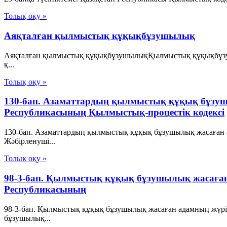
Толық оқу »
Аяқталған қылмыстық құқықбұзушылық
Аяқталған қылмыстық құқықбұзушылықҚылмыстық құқықбұзушылы
қ...
Толық оқу »
130-бап. Азаматтардың қылмыстық құқық бұзуш
Республикасының Қылмыстық-процестік кодексi
130-бап. Азаматтардың қылмыстық құқық бұзушылық жасаған а
Жәбiрленушi...
Толық оқу »
98-3-бап. Қылмыстық құқық бұзушылық жасаған 
Республикасының
98-3-бап. Қылмыстық құқық бұзушылық жасаған адамның жүр
бұзушылық...