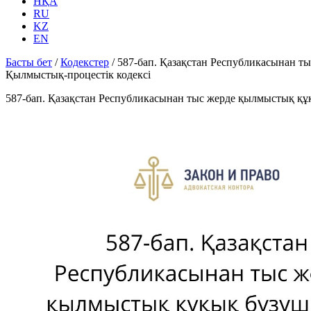
НҚА
RU
KZ
EN
Басты бет
/
Кодекстер
/
587-бап. Қазақстан Республикасынан т
Қылмыстық-процестік кодексi
587-бап. Қазақстан Республикасынан тыс жерде қылмыстық құ