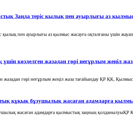
ық Заңда теріс қылық пен ауырлығы аз қылмыс 
қылық пен ауырлығы аз қылмыс жасауға оқталғаны үшін жауапк
қ үшін көзделген жазадан гөрі неғұрлым жеңiл ж
н жазадан гөрі неғұрлым жеңiл жаза тағайындау ҚР ҚК, Қылмыст
стық құқық бұзушылық жасаған адамдарға қылм
ушылық жасаған адамдарға қылмыстық заңның қолданылуыҚР Қы