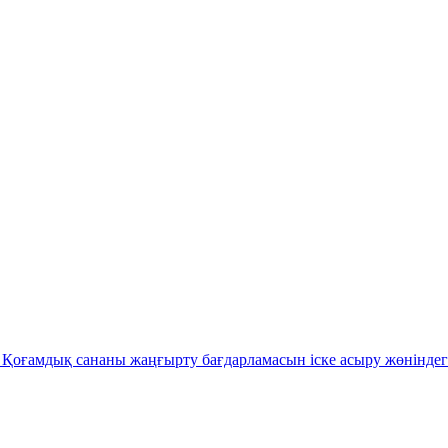
Қоғамдық сананы жаңғырту бағдарламасын іске асыру жөніндег