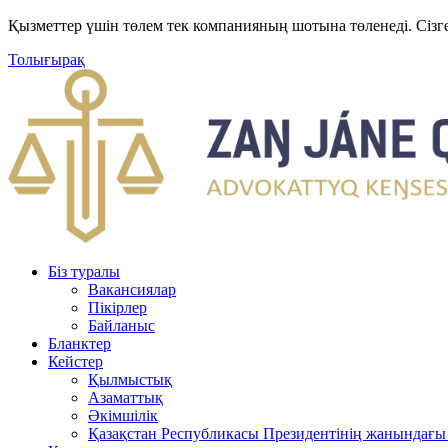
Қызметтер үшін төлем тек компанияның шотына төленеді. Сізг
Толығырақ
Біз туралы
Вакансиялар
Пікірлер
Байланыс
Бланктер
Кейстер
Қылмыстық
Азаматтық
Әкімшілік
Қазақстан Республикасы Президентінің жанындағы 