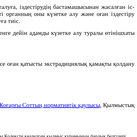
луға, іздестірудің бастамашысынан жасалған іс-
ті органның оны күзетке алу және оған іздестіру
ға тиіс.
нге дейін адамды күзетке алу туралы өтінішхаты
есе оған қатысты экстрадициялық қамақты қолдану
Жоғарғы Соттың нормативтік қаулысы
, Қылмыстық
ы Кодексте көзделген қылмыс құрамының барлық белгілері...