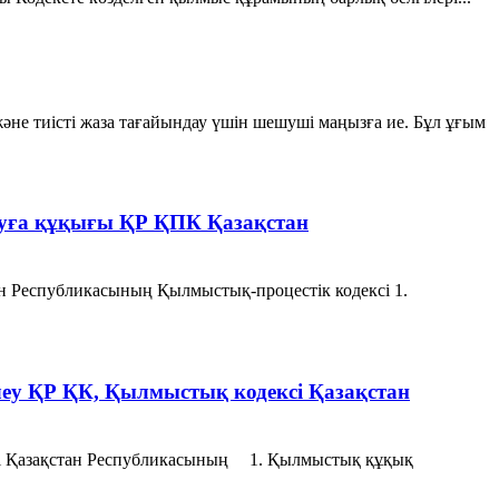
е тиісті жаза тағайындау үшін шешуші маңызға ие. Бұл ұғым
луға құқығы ҚР ҚПК Қазақстан
н Республикасының Қылмыстық-процестік кодексi 1.
еу ҚР ҚК, Қылмыстық кодексi Қазақстан
ксi Қазақстан Республикасының 1. Қылмыстық құқық