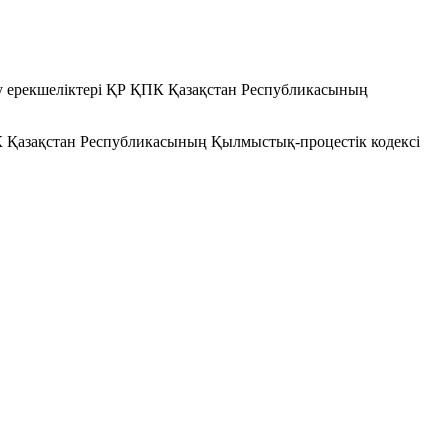
у ерекшеліктері ҚР ҚПК Қазақстан Республикасының
К Қазақстан Республикасының Қылмыстық-процестік кодексi