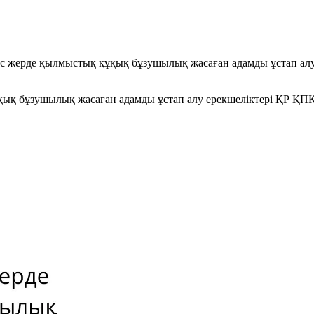
ыс жерде қылмыстық құқық бұзушылық жасаған адамды ұстап ал
қық бұзушылық жасаған адамды ұстап алу ерекшеліктері ҚР ҚП