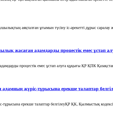
қтың аяқталған ұғымын түсіну іс-әрекетті дұрыс саралау жән
ылық жасаған адамдарды процестік емес ұстап а
дамдарды процестік емес ұстап алуға құқығы ҚР ҚПК Қазақста
адамның жүріс-тұрысына ерекше талаптар белгіл
іс-тұрысына ерекше талаптар белгілеуҚР ҚК, Қылмыстық коде