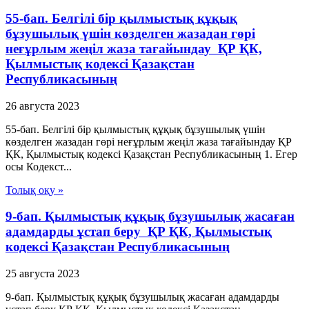
55-бап. Белгілі бір қылмыстық құқық
бұзушылық үшін көзделген жазадан гөрі
неғұрлым жеңiл жаза тағайындау ҚР ҚК,
Қылмыстық кодексi Қазақстан
Республикасының
26 августа 2023
55-бап. Белгілі бір қылмыстық құқық бұзушылық үшін
көзделген жазадан гөрі неғұрлым жеңiл жаза тағайындау ҚР
ҚК, Қылмыстық кодексi Қазақстан Республикасының 1. Егер
осы Кодекст...
Толық оқу »
9-бап. Қылмыстық құқық бұзушылық жасаған
адамдарды ұстап беру ҚР ҚК, Қылмыстық
кодексi Қазақстан Республикасының
25 августа 2023
9-бап. Қылмыстық құқық бұзушылық жасаған адамдарды