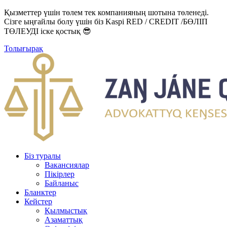
Қызметтер үшін төлем тек компанияның шотына төленеді.
Сізге ыңғайлы болу үшін біз Kaspi RED / CREDIT /БӨЛІП
ТӨЛЕУДІ іске қостық 😎
Толығырақ
Біз туралы
Вакансиялар
Пікірлер
Байланыс
Бланктер
Кейстер
Қылмыстық
Азаматтық