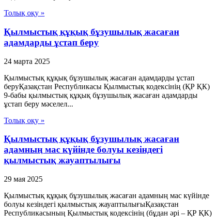
Толық оқу »
Қылмыстық құқық бұзушылық жасаған
адамдарды ұстап беру
24 марта 2025
Қылмыстық құқық бұзушылық жасаған адамдарды ұстап
беруҚазақстан Республикасы Қылмыстық кодексінің (ҚР ҚК)
9-бабы қылмыстық құқық бұзушылық жасаған адамдарды
ұстап беру мәселел...
Толық оқу »
Қылмыстық құқық бұзушылық жасаған
адамның мас күйінде болуы кезіндегі
қылмыстық жауаптылығы
29 мая 2025
Қылмыстық құқық бұзушылық жасаған адамның мас күйінде
болуы кезіндегі қылмыстық жауаптылығыҚазақстан
Республикасының Қылмыстық кодексінің (бұдан әрі – ҚР ҚК)