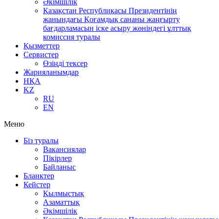
Әкімшілік
Қазақстан Республикасы Президентінің
жанындағы Қоғамдық сананы жаңғырту
бағдарламасын іске асыру жөніндегі ұлттық
комиссия туралы
Қызметтер
Сервистер
Өзіңді тексер
Жарияланымдар
НҚА
KZ
RU
EN
Меню
Біз туралы
Вакансиялар
Пікірлер
Байланыс
Бланктер
Кейстер
Қылмыстық
Азаматтық
Әкімшілік