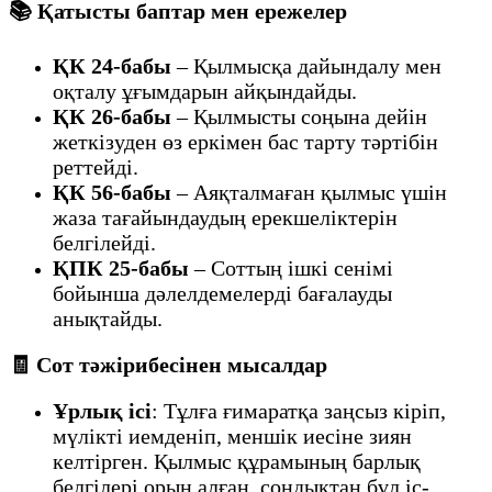
📚 Қатысты баптар мен ережелер
ҚК 24-бабы
– Қылмысқа дайындалу мен
оқталу ұғымдарын айқындайды.
ҚК 26-бабы
– Қылмысты соңына дейін
жеткізуден өз еркімен бас тарту тәртібін
реттейді.
ҚК 56-бабы
– Аяқталмаған қылмыс үшін
жаза тағайындаудың ерекшеліктерін
белгілейді.
ҚПК 25-бабы
– Соттың ішкі сенімі
бойынша дәлелдемелерді бағалауды
анықтайды.
🧾 Сот тәжірибесінен мысалдар
Ұрлық ісі
: Тұлға ғимаратқа заңсыз кіріп,
мүлікті иемденіп, меншік иесіне зиян
келтірген. Қылмыс құрамының барлық
белгілері орын алған, сондықтан бұл іс-