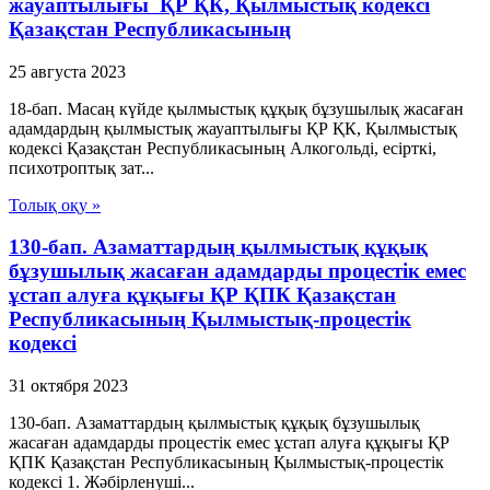
жауаптылығы ҚР ҚК, Қылмыстық кодексi
Қазақстан Республикасының
25 августа 2023
18-бап. Масаң күйде қылмыстық құқық бұзушылық жасаған
адамдардың қылмыстық жауаптылығы ҚР ҚК, Қылмыстық
кодексi Қазақстан Республикасының Алкогольдi, есiрткi,
психотроптық зат...
Толық оқу »
130-бап. Азаматтардың қылмыстық құқық
бұзушылық жасаған адамдарды процестік емес
ұстап алуға құқығы ҚР ҚПК Қазақстан
Республикасының Қылмыстық-процестік
кодексi
31 октября 2023
130-бап. Азаматтардың қылмыстық құқық бұзушылық
жасаған адамдарды процестік емес ұстап алуға құқығы ҚР
ҚПК Қазақстан Республикасының Қылмыстық-процестік
кодексi 1. Жәбiрленушi...