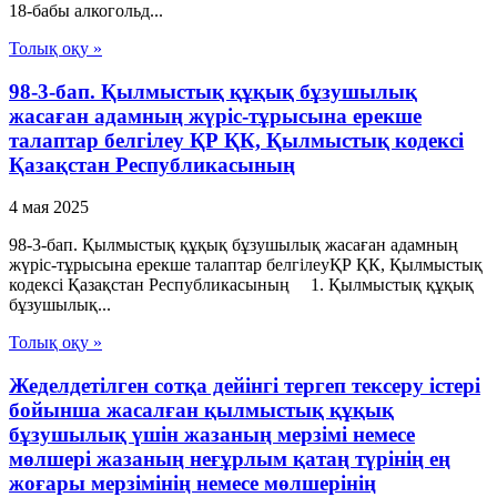
18-бабы алкогольд...
Толық оқу »
98-3-бап. Қылмыстық құқық бұзушылық
жасаған адамның жүріс-тұрысына ерекше
талаптар белгілеу ҚР ҚК, Қылмыстық кодексi
Қазақстан Республикасының
4 мая 2025
98-3-бап. Қылмыстық құқық бұзушылық жасаған адамның
жүріс-тұрысына ерекше талаптар белгілеуҚР ҚК, Қылмыстық
кодексi Қазақстан Республикасының 1. Қылмыстық құқық
бұзушылық...
Толық оқу »
Жеделдетілген сотқа дейінгі тергеп тексеру істері
бойынша жасалған қылмыстық құқық
бұзушылық үшін жазаның мерзімі немесе
мөлшері жазаның неғұрлым қатаң түрінің ең
жоғары мерзімінің немесе мөлшерінің