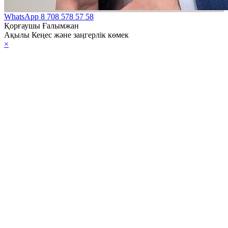
WhatsApp
8 708 578 57 58
Қорғаушы Ғалымжан
Ақылы Кеңес және заңгерлік көмек
×