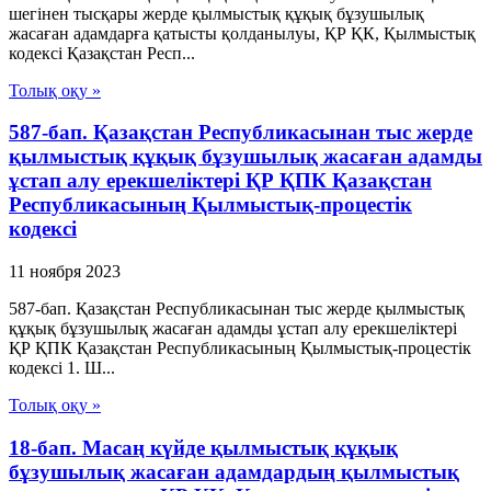
шегiнен тысқары жерде қылмыстық құқық бұзушылық
жасаған адамдарға қатысты қолданылуы, ҚР ҚК, Қылмыстық
кодексi Қазақстан Респ...
Толық оқу »
587-бап. Қазақстан Республикасынан тыс жерде
қылмыстық құқық бұзушылық жасаған адамды
ұстап алу ерекшеліктері ҚР ҚПК Қазақстан
Республикасының Қылмыстық-процестік
кодексi
11 ноября 2023
587-бап. Қазақстан Республикасынан тыс жерде қылмыстық
құқық бұзушылық жасаған адамды ұстап алу ерекшеліктері
ҚР ҚПК Қазақстан Республикасының Қылмыстық-процестік
кодексi 1. Ш...
Толық оқу »
18-бап. Масаң күйде қылмыстық құқық
бұзушылық жасаған адамдардың қылмыстық