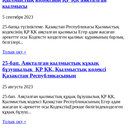
қылмысы
5 сентября 2023
25-бапқа түсініктеме. Қазақстан Республикасы Қылмыстық
кодексінің ҚР ҚК аяқталған қылмысы Егер адам жасаған
әрекетте осы Кодексте көзделген қылмыс құрамының барлық
белгілері...
Толық оқу »
25-бап. Аяқталған қылмыстық құқық
бұзушылық ҚР ҚК, Қылмыстық кодексi
Қазақстан Республикасының
25 августа 2023
25-бап. Аяқталған қылмыстық құқық бұзушылық ҚР ҚК,
Қылмыстық кодексi Қазақстан Республикасының Егер адам
жасаған іс-әрекетте осы КодекстіңЕрекше бөлігіндекөзделген
құқық бұзуш...
Толық оқу »