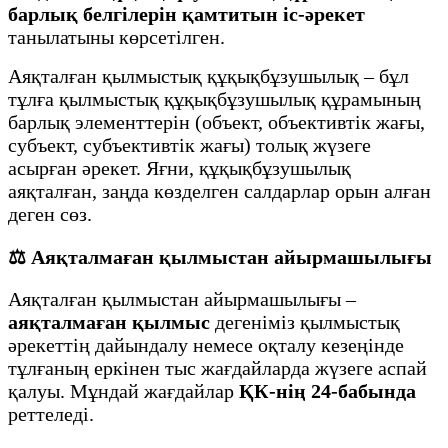
барлық белгілерін қамтитын іс-әрекет
танылатыны көрсетілген.
Аяқталған қылмыстық құқықбұзушылық – бұл
тұлға қылмыстық құқықбұзушылық құрамының
барлық элементтерін (объект, объективтік жағы,
субъект, субъективтік жағы) толық жүзеге
асырған әрекет. Яғни, құқықбұзушылық
аяқталған, заңда көзделген салдарлар орын алған
деген сөз.
⚖️ Аяқталмаған қылмыстан айырмашылығы
Аяқталған қылмыстан айырмашылығы –
аяқталмаған қылмыс
дегеніміз қылмыстық
әрекеттің дайындалу немесе оқталу кезеңінде
тұлғаның еркінен тыс жағдайларда жүзеге аспай
қалуы. Мұндай жағдайлар
ҚК-нің 24-бабында
реттеледі.