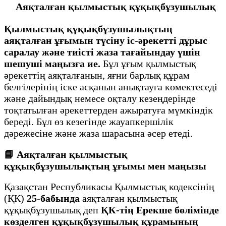
Аяқталған қылмыстық құқықбұзушылық
Қылмыстық құқықбұзушылықтың
аяқталған ұғымын түсіну іс-әрекетті дұрыс
саралау және тиісті жаза тағайындау үшін
шешуші маңызға ие.
Бұл ұғым қылмыстық
әрекеттің аяқталғанын, яғни барлық құрам
белгілерінің іске асқанын анықтауға көмектеседі
және дайындық немесе оқталу кезеңдерінде
тоқтатылған әрекеттерден ажыратуға мүмкіндік
береді. Бұл өз кезегінде жауапкершілік
дәрежесіне және жаза шарасына әсер етеді.
📘 Аяқталған қылмыстық
құқықбұзушылықтың ұғымы мен маңызы
Қазақстан Республикасы Қылмыстық кодексінің
(ҚК)
25-бабында
аяқталған қылмыстық
құқықбұзушылық деп
ҚК-тің Ерекше бөлімінде
көзделген құқықбұзушылық құрамының