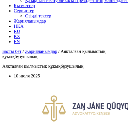
Қазақстан Республикасы Президентінің жанындағы 
Қызметтер
Сервистер
Өзіңді тексер
Жарияланымдар
НҚА
RU
KZ
EN
Басты бет
/
Жарияланымдар
/
Аяқталған қылмыстық
құқықбұзушылық
Аяқталған қылмыстық құқықбұзушылық
10 июля 2025