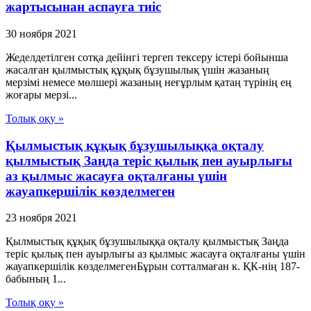
жартысынан аспауға тиіс
30 ноября 2021
Жеделдетілген сотқа дейінгі тергеп тексеру істері бойынша
жасалған қылмыстық құқық бұзушылық үшін жазаның
мерзімі немесе мөлшері жазаның неғұрлым қатаң түрінің ең
жоғары мерзі...
Толық оқу »
Қылмыстық құқық бұзушылыққа оқталу
қылмыстық Заңда теріс қылық пен ауырлығы
аз қылмыс жасауға оқталғаны үшін
жауапкершілік көзделмеген
23 ноября 2021
Қылмыстық құқық бұзушылыққа оқталу қылмыстық Заңда
теріс қылық пен ауырлығы аз қылмыс жасауға оқталғаны үшін
жауапкершілік көзделмегенБұрын сотталмаған к. ҚК-нің 187-
бабының 1...
Толық оқу »