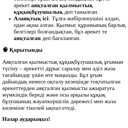
әрекет
аяқталған қылмыстық
құқықбұзушылық
деп танылған.
Алаяқтық ісі
: Тұлға жәбірленушіні алдап,
одан ақша алған. Қылмыс құрамының барлық
белгілері болғандықтан, бұл әрекет те
аяқталған
деп бағаланған.
🧠 Қорытынды
Аяқталған қылмыстық құқықбұзушылық ұғымын
түсіну – әрекетті дұрыс саралау мен әділ жаза
тағайындау үшін өте маңызды. Бұл ұғым
дайындық немесе оқталу кезеңінде тоқтатылған
әрекеттерден аяқталған қылмысты ажыратуға
мүмкіндік береді және осы арқылы құқық
бұзушының жауапкершілік дәрежесі мен жаза
көлеміне тікелей ықпал етеді.
Назар аударыңыз!