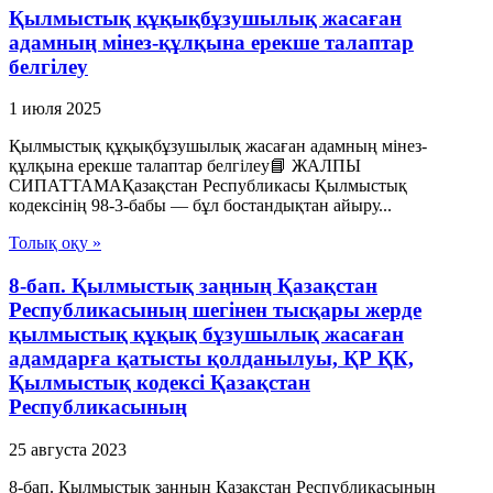
Қылмыстық құқықбұзушылық жасаған
адамның мінез-құлқына ерекше талаптар
белгілеу
1 июля 2025
Қылмыстық құқықбұзушылық жасаған адамның мінез-
құлқына ерекше талаптар белгілеу📘 ЖАЛПЫ
СИПАТТАМАҚазақстан Республикасы Қылмыстық
кодексінің 98-3-бабы — бұл бостандықтан айыру...
Толық оқу »
8-бап. Қылмыстық заңның Қазақстан
Республикасының шегiнен тысқары жерде
қылмыстық құқық бұзушылық жасаған
адамдарға қатысты қолданылуы, ҚР ҚК,
Қылмыстық кодексi Қазақстан
Республикасының
25 августа 2023
8-бап. Қылмыстық заңның Қазақстан Республикасының