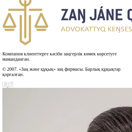
Компания клиенттерге кәсіби заңгерлік көмек көрсетуге
маманданған.
© 2007. «Заң және құқық» заң фирмасы. Барлық құқықтар
қорғалған.