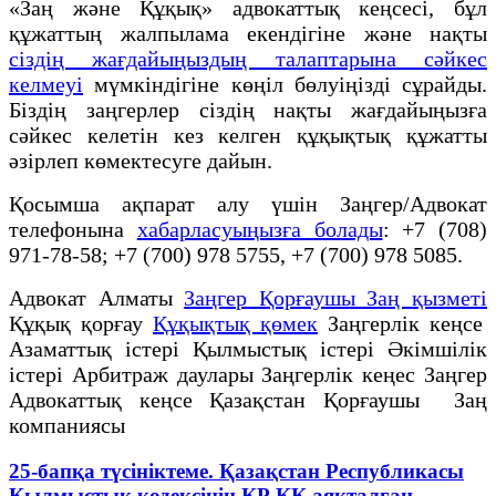
«Заң және Құқық» адвокаттық кеңсесі, бұл
құжаттың жалпылама екендігіне және нақты
сіздің жағдайыңыздың талаптарына сәйкес
келмеуі
мүмкіндігіне көңіл бөлуіңізді сұрайды.
Біздің заңгерлер сіздің нақты жағдайыңызға
сәйкес келетін кез келген құқықтық құжатты
әзірлеп көмектесуге дайын.
Қосымша ақпарат алу үшін Заңгер/Адвокат
телефонына
хабарласуыңызға болады
: +7 (708)
971-78-58; +7 (700) 978 5755, +7 (700) 978 5085.
Адвокат Алматы
Заңгер Қорғаушы Заң қызметі
Құқық қорғау
Құқықтық қөмек
Заңгерлік кеңсе
Азаматтық істері Қылмыстық істері Әкімшілік
істері Арбитраж даулары Заңгерлік кеңес Заңгер
Адвокаттық кеңсе Қазақстан Қорғаушы Заң
компаниясы
25-бапқа түсініктеме. Қазақстан Республикасы
Қылмыстық кодексінің ҚР ҚК аяқталған