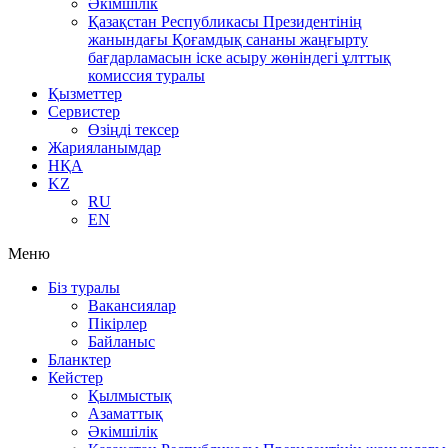
Әкімшілік
Қазақстан Республикасы Президентінің
жанындағы Қоғамдық сананы жаңғырту
бағдарламасын іске асыру жөніндегі ұлттық
комиссия туралы
Қызметтер
Сервистер
Өзіңді тексер
Жарияланымдар
НҚА
KZ
RU
EN
Меню
Біз туралы
Вакансиялар
Пікірлер
Байланыс
Бланктер
Кейстер
Қылмыстық
Азаматтық
Әкімшілік