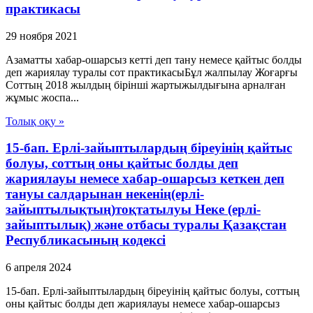
практикасы
29 ноября 2021
Азаматты хабар-ошарсыз кетті деп тану немесе қайтыс болды
деп жариялау туралы сот практикасыБұл жалпылау Жоғарғы
Соттың 2018 жылдың бірінші жартыжылдығына арналған
жұмыс жоспа...
Толық оқу »
15-бап. Ерлі-зайыптылардың біреуінің қайтыс
болуы, соттың оны қайтыс болды деп
жариялауы немесе хабар-ошарсыз кеткен деп
тануы салдарынан некенің(ерлі-
зайыптылықтың)тоқтатылуы Неке (ерлі-
зайыптылық) және отбасы туралы Қазақстан
Республикасының кодексі
6 апреля 2024
15-бап. Ерлі-зайыптылардың біреуінің қайтыс болуы, соттың
оны қайтыс болды деп жариялауы немесе хабар-ошарсыз