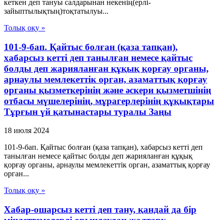
кеткен деп тануы салдарынан некенің(ерлі-
зайыптылықтың)тоқтатылуы...
Толық оқу »
101-9-бап. Қайтыс болған (қаза тапқан),
хабарсыз кетті деп танылған немесе қайтыс
болды деп жарияланған құқық қорғау органы,
арнаулы мемлекеттік орган, азаматтық қорғау
органы қызметкерінің және әскери қызметшінің
отбасы мүшелерінің, мұрагерлерінің құқықтары
Тұрғын үй қатынастары туралы Заңы
18 июля 2024
101-9-бап. Қайтыс болған (қаза тапқан), хабарсыз кетті деп
танылған немесе қайтыс болды деп жарияланған құқық
қорғау органы, арнаулы мемлекеттік орган, азаматтық қорғау
орган...
Толық оқу »
Хабар-ошарсыз кетті деп тану, қандай да бір