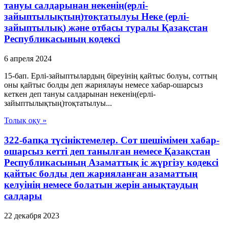
тануы салдарынан некенің(ерлі-
зайыптылықтың)тоқтатылуы Неке (ерлі-
зайыптылық) және отбасы туралы Қазақстан
Республикасының кодексі
6 апреля 2024
15-бап. Ерлі-зайыптылардың біреуінің қайтыс болуы, соттың
оны қайтыс болды деп жариялауы немесе хабар-ошарсыз
кеткен деп тануы салдарынан некенің(ерлі-
зайыптылықтың)тоқтатылуы...
Толық оқу »
322-бапқа түсініктемелер. Сот шешімімен хабар-
ошарсыз кетті деп танылған немесе Қазақстан
Республикасының Азаматтық іс жүргізу кодексі
қайтыс болды деп жарияланған азаматтың
келуінің немесе болатын жерін анықтаудың
салдары
22 декабря 2023