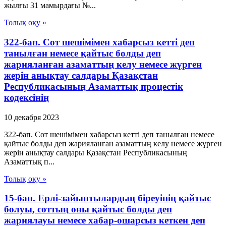
жылғы 31 мамырдағы №...
Толық оқу »
322-бап. Сот шешімімен хабарсыз кетті деп
танылған немесе қайтыс болды деп
жарияланған азаматтың келу немесе жүрген
жерін анықтау салдары Қазақстан
Республикасының Азаматтық процестік
кодексінің
10 декабря 2023
322-бап. Сот шешімімен хабарсыз кетті деп танылған немесе
қайтыс болды деп жарияланған азаматтың келу немесе жүрген
жерін анықтау салдары Қазақстан Республикасының
Азаматтық п...
Толық оқу »
15-бап. Ерлі-зайыптылардың біреуінің қайтыс
болуы, соттың оны қайтыс болды деп
жариялауы немесе хабар-ошарсыз кеткен деп