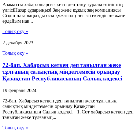
Азаматты хабар-ошарсыз кетті деп тану туралы өтініштің
үлгісіНазар аударыңыз! Заң және құқық заң компаниясы
Сіздің назарыңызды осы құжаттың негізгі екендігіне және
әрдайым нақ...
Толық оқу »
2 декабря 2023
Толық оқу »
72-бап. Хабарсыз кеткен деп танылған жеке
тұлғаның салықтық міндеттемесін орындау
Қазақстан Республикасының Салық кодексі
19 февраля 2024
72-бап. Хабарсыз кеткен деп танылған жеке тұлғаның
салықтық міндеттемесін орындау Қазақстан
Республикасының Салық кодексі 1. Сот хабарсыз кеткен деп
таныған жеке тұлғаның...
Толық оқу »