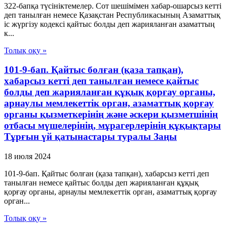
322-бапқа түсініктемелер. Сот шешімімен хабар-ошарсыз кетті
деп танылған немесе Қазақстан Республикасының Азаматтық
іс жүргізу кодексі қайтыс болды деп жарияланған азаматтың
к...
Толық оқу »
101-9-бап. Қайтыс болған (қаза тапқан),
хабарсыз кетті деп танылған немесе қайтыс
болды деп жарияланған құқық қорғау органы,
арнаулы мемлекеттік орган, азаматтық қорғау
органы қызметкерінің және әскери қызметшінің
отбасы мүшелерінің, мұрагерлерінің құқықтары
Тұрғын үй қатынастары туралы Заңы
18 июля 2024
101-9-бап. Қайтыс болған (қаза тапқан), хабарсыз кетті деп
танылған немесе қайтыс болды деп жарияланған құқық
қорғау органы, арнаулы мемлекеттік орган, азаматтық қорғау
орган...
Толық оқу »