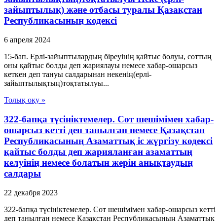
зайыптылық) және отбасы туралы Қазақстан
Республикасының кодексі
6 апреля 2024
15-бап. Ерлі-зайыптылардың біреуінің қайтыс болуы, соттың
оны қайтыс болды деп жариялауы немесе хабар-ошарсыз
кеткен деп тануы салдарынан некенің(ерлі-
зайыптылықтың)тоқтатылуы...
Толық оқу »
322-бапқа түсініктемелер. Сот шешімімен хабар-
ошарсыз кетті деп танылған немесе Қазақстан
Республикасының Азаматтық іс жүргізу кодексі
қайтыс болды деп жарияланған азаматтың
келуінің немесе болатын жерін анықтаудың
салдары
22 декабря 2023
322-бапқа түсініктемелер. Сот шешімімен хабар-ошарсыз кетті
деп танылған немесе Қазақстан Республикасының Азаматтық