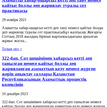
Азаматты хабар-ошарсыз кетті деп тану немесе
қайтыс болды деп жариялау туралы сот
практикасы
29 ноября 2021
Азаматты хабар-ошарсыз кетті деп тану немесе қайтыс болды
деп жариялау туралы сот практикасыБұл жалпылау Жоғарғы
Соттың 2018 жылдың бірінші жартыжылдығына арналған
жұмыс жоспа...
Толық оқу »
322-бап. Сот шешімімен хабарсыз кетті деп
танылған немесе қайтыс болды деп
жарияланған азаматтың келу немесе жүрген
жерін анықтау салдары Қазақстан
Республикасының Азаматтық процестік
кодексінің
10 декабря 2023
322-бап. Сот шешімімен хабарсыз кетті деп танылған немесе
қайтыс болды деп жарияланған азаматтың келу немесе жүрген