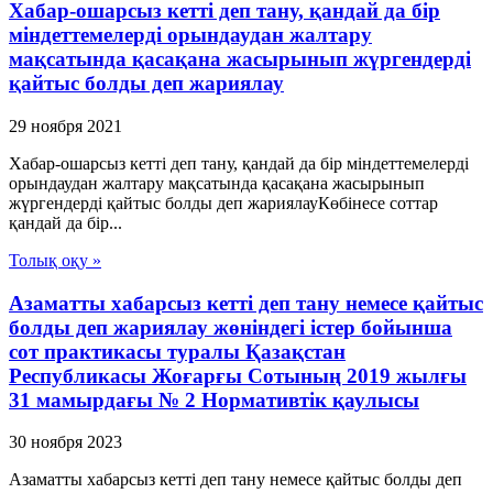
Хабар-ошарсыз кетті деп тану, қандай да бір
міндеттемелерді орындаудан жалтару
мақсатында қасақана жасырынып жүргендерді
қайтыс болды деп жариялау
29 ноября 2021
Хабар-ошарсыз кетті деп тану, қандай да бір міндеттемелерді
орындаудан жалтару мақсатында қасақана жасырынып
жүргендерді қайтыс болды деп жариялауКөбінесе соттар
қандай да бір...
Толық оқу »
Азаматты хабарсыз кетті деп тану немесе қайтыс
болды деп жариялау жөніндегі істер бойынша
сот практикасы туралы Қазақстан
Республикасы Жоғарғы Сотының 2019 жылғы
31 мамырдағы № 2 Нормативтік қаулысы
30 ноября 2023
Азаматты хабарсыз кетті деп тану немесе қайтыс болды деп