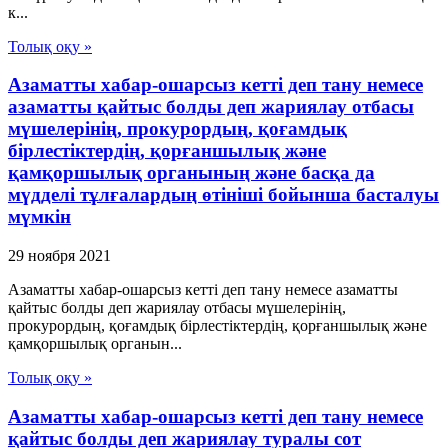
к...
Толық оқу »
Азаматты хабар-ошарсыз кетті деп тану немесе
азаматты қайтыс болды деп жариялау отбасы
мүшелерінің, прокурордың, қоғамдық
бірлестіктердің, қорғаншылық және
қамқоршылық органының және басқа да
мүдделі тұлғалардың өтініші бойынша басталуы
мүмкін
29 ноября 2021
Азаматты хабар-ошарсыз кетті деп тану немесе азаматты
қайтыс болды деп жариялау отбасы мүшелерінің,
прокурордың, қоғамдық бірлестіктердің, қорғаншылық және
қамқоршылық органын...
Толық оқу »
Азаматты хабар-ошарсыз кетті деп тану немесе
қайтыс болды деп жариялау туралы сот