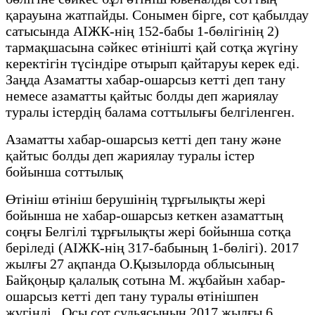
қарауына жатпайды. Сонымен бірге, сот қабылдау
сатысында АІЖК-нің 152-бабы 1-бөлігінің 2)
тармақшасына сәйкес өтінішті қай сотқа жүгіну
керектігін түсіндіре отырып қайтаруы керек еді.
Заңда Азаматты хабар-ошарсыз кетті деп тану
немесе азаматты қайтыс болды деп жариялау
туралы істердің балама соттылығы белгіленген.
Азаматты хабар-ошарсыз кетті деп тану және
қайтыс болды деп жариялау туралы істер
бойынша соттылық
Өтініш өтініш берушінің тұрғылықты жері
бойынша не хабар-ошарсыз кеткен азаматтың
соңғы Белгілі тұрғылықты жері бойынша сотқа
беріледі (АІЖК-нің 317-бабының 1-бөлігі). 2017
жылғы 27 ақпанда О.Қызылорда облысының
Байқоңыр қалалық сотына М. жұбайын хабар-
ошарсыз кетті деп тану туралы өтінішпен
жүгінді. Осы сот судьясының 2017 жылғы 6