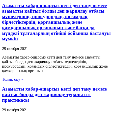
Азаматты хабар-ошарсыз кетті деп тану немесе
азаматты қайтыс болды деп жариялау отбасы
мүшелерінің, прокурордың, қоғамдық
бірлестіктердің, қорғаншылық және
қамқоршылық органының және басқа да
мүдделі тұлғалардың өтініші бойынша басталуы
мүмкін
29 ноября 2021
Азаматты хабар-ошарсыз кетті деп тану немесе азаматты
қайтыс болды деп жариялау отбасы мүшелерінің,
прокурордың, қоғамдық бірлестіктердің, қорғаншылық және
қамқоршылық органын...
Толық оқу »
Азаматты хабар-ошарсыз кетті деп тану немесе
қайтыс болды деп жариялау туралы сот
практикасы
29 ноября 2021