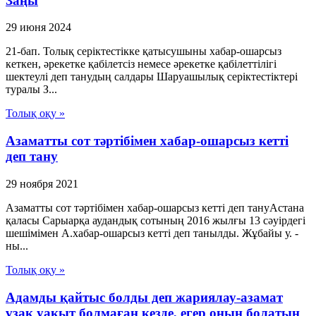
Заңы
29 июня 2024
21-бап. Толық серiктестiкке қатысушыны хабар-ошарсыз
кеткен, әрекетке қабiлетсiз немесе әрекетке қабiлеттiлiгi
шектеулi деп танудың салдары Шаруашылық серіктестіктері
туралы З...
Толық оқу »
Азаматты сот тәртібімен хабар-ошарсыз кетті
деп тану
29 ноября 2021
Азаматты сот тәртібімен хабар-ошарсыз кетті деп тануАстана
қаласы Сарыарқа аудандық сотының 2016 жылғы 13 сәуірдегі
шешімімен А.хабар-ошарсыз кетті деп танылды. Жұбайы у. -
ны...
Толық оқу »
Адамды қайтыс болды деп жариялау-азамат
ұзақ уақыт болмаған кезде, егер оның болатын