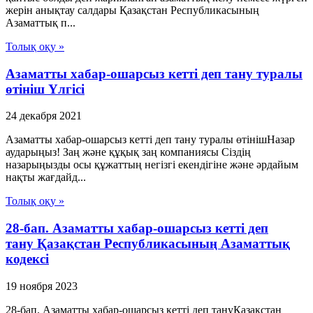
жерін анықтау салдары Қазақстан Республикасының
Азаматтық п...
Толық оқу »
Азаматты хабар-ошарсыз кетті деп тану туралы
өтініш Үлгісі
24 декабря 2021
Азаматты хабар-ошарсыз кетті деп тану туралы өтінішНазар
аударыңыз! Заң және құқық заң компаниясы Сіздің
назарыңызды осы құжаттың негізгі екендігіне және әрдайым
нақты жағдайд...
Толық оқу »
28-бап. Азаматты хабар-ошарсыз кеттi деп
тану Қазақстан Республикасының Азаматтық
кодексi
19 ноября 2023
28-бап. Азаматты хабар-ошарсыз кеттi деп тануҚазақстан