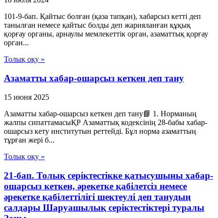
101-9-бап. Қайтыс болған (қаза тапқан), хабарсыз кетті деп
танылған немесе қайтыс болды деп жарияланған құқық
қорғау органы, арнаулы мемлекеттік орган, азаматтық қорғау
орган...
Толық оқу »
Азаматты хабар-ошарсыз кеткен деп тану
15 июня 2025
Азаматты хабар-ошарсыз кеткен деп тану📘 1. Норманың
жалпы сипаттамасыҚР Азаматтық кодексінің 28-бабы хабар-
ошарсыз кету институтын реттейді. Бұл норма азаматтың
тұрған жері б...
Толық оқу »
21-бап. Толық серiктестiкке қатысушыны хабар-
ошарсыз кеткен, әрекетке қабiлетсiз немесе
әрекетке қабiлеттiлiгi шектеулi деп танудың
салдары Шаруашылық серіктестіктері туралы