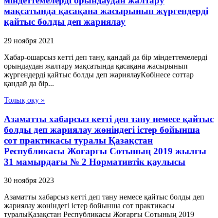
міндеттемелерді орындаудан жалтару
мақсатында қасақана жасырынып жүргендерді
қайтыс болды деп жариялау
29 ноября 2021
Хабар-ошарсыз кетті деп тану, қандай да бір міндеттемелерді
орындаудан жалтару мақсатында қасақана жасырынып
жүргендерді қайтыс болды деп жариялауКөбінесе соттар
қандай да бір...
Толық оқу »
Азаматты хабарсыз кетті деп тану немесе қайтыс
болды деп жариялау жөніндегі істер бойынша
сот практикасы туралы Қазақстан
Республикасы Жоғарғы Сотының 2019 жылғы
31 мамырдағы № 2 Нормативтік қаулысы
30 ноября 2023
Азаматты хабарсыз кетті деп тану немесе қайтыс болды деп
жариялау жөніндегі істер бойынша сот практикасы
туралыҚазақстан Республикасы Жоғарғы Сотының 2019