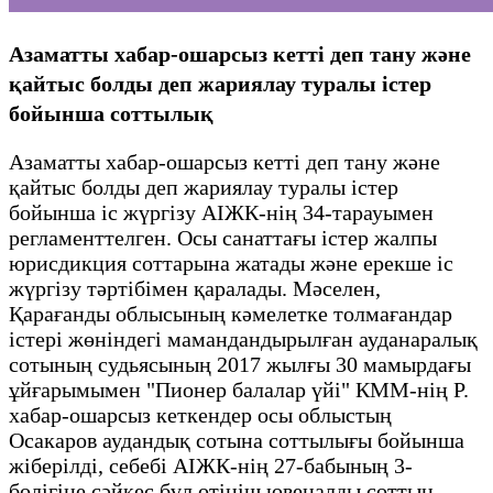
Азаматты хабар-ошарсыз кетті деп тану және
қайтыс болды деп жариялау туралы істер
бойынша соттылық
Азаматты хабар-ошарсыз кетті деп тану және
қайтыс болды деп жариялау туралы істер
бойынша іс жүргізу АІЖК-нің 34-тарауымен
регламенттелген. Осы санаттағы істер жалпы
юрисдикция соттарына жатады және ерекше іс
жүргізу тәртібімен қаралады. Мәселен,
Қарағанды облысының кәмелетке толмағандар
істері жөніндегі мамандандырылған ауданаралық
сотының судьясының 2017 жылғы 30 мамырдағы
ұйғарымымен "Пионер балалар үйі" КММ-нің Р.
хабар-ошарсыз кеткендер осы облыстың
Осакаров аудандық сотына соттылығы бойынша
жіберілді, себебі АІЖК-нің 27-бабының 3-
бөлігіне сәйкес бұл өтініш ювеналды соттың