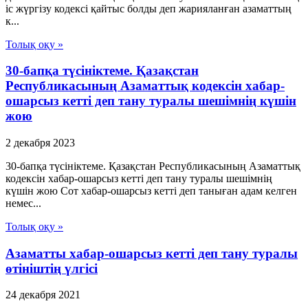
іс жүргізу кодексі қайтыс болды деп жарияланған азаматтың
к...
Толық оқу »
30-бапқа түсініктеме. Қазақстан
Республикасының Азаматтық кодексін хабар-
ошарсыз кетті деп тану туралы шешімнің күшін
жою
2 декабря 2023
30-бапқа түсініктеме. Қазақстан Республикасының Азаматтық
кодексін хабар-ошарсыз кетті деп тану туралы шешімнің
күшін жою Сот хабар-ошарсыз кетті деп таныған адам келген
немес...
Толық оқу »
Азаматты хабар-ошарсыз кетті деп тану туралы
өтініштің үлгісі
24 декабря 2021