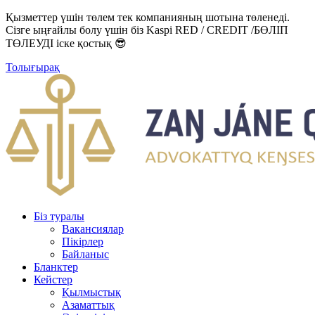
Қызметтер үшін төлем тек компанияның шотына төленеді.
Сізге ыңғайлы болу үшін біз Kaspi RED / CREDIT /БӨЛІП
ТӨЛЕУДІ іске қостық 😎
Толығырақ
Біз туралы
Вакансиялар
Пікірлер
Байланыс
Бланктер
Кейстер
Қылмыстық
Азаматтық