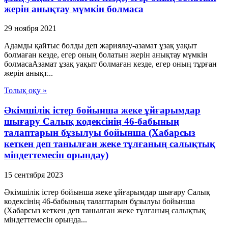
жерін анықтау мүмкін болмаса
29 ноября 2021
Адамды қайтыс болды деп жариялау-азамат ұзақ уақыт
болмаған кезде, егер оның болатын жерін анықтау мүмкін
болмасаАзамат ұзақ уақыт болмаған кезде, егер оның тұрған
жерін анықт...
Толық оқу »
Әкімшілік істер бойынша жеке ұйғарымдар
шығару Салық кодексінің 46-бабының
талаптарын бұзылуы бойынша (Хабарсыз
кеткен деп танылған жеке тұлғаның салықтық
міндеттемесін орындау)
15 сентября 2023
Әкімшілік істер бойынша жеке ұйғарымдар шығару Салық
кодексінің 46-бабының талаптарын бұзылуы бойынша
(Хабарсыз кеткен деп танылған жеке тұлғаның салықтық
міндеттемесін орында...