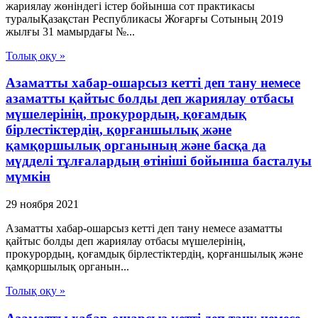
жариялау жөніндегі істер бойынша сот практикасы
туралыҚазақстан Республикасы Жоғарғы Сотының 2019
жылғы 31 мамырдағы №...
Толық оқу »
Азаматты хабар-ошарсыз кетті деп тану немесе
азаматты қайтыс болды деп жариялау отбасы
мүшелерінің, прокурордың, қоғамдық
бірлестіктердің, қорғаншылық және
қамқоршылық органының және басқа да
мүдделі тұлғалардың өтініші бойынша басталуы
мүмкін
29 ноября 2021
Азаматты хабар-ошарсыз кетті деп тану немесе азаматты
қайтыс болды деп жариялау отбасы мүшелерінің,
прокурордың, қоғамдық бірлестіктердің, қорғаншылық және
қамқоршылық органын...
Толық оқу »