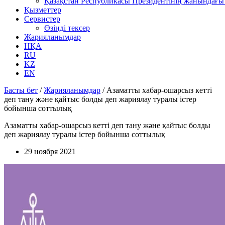
Қазақстан Республикасы Президентінің жанындағы 
Қызметтер
Сервистер
Өзіңді тексер
Жарияланымдар
НҚА
RU
KZ
EN
Басты бет
/
Жарияланымдар
/
Азаматты хабар-ошарсыз кетті
деп тану және қайтыс болды деп жариялау туралы істер
бойынша соттылық
Азаматты хабар-ошарсыз кетті деп тану және қайтыс болды
деп жариялау туралы істер бойынша соттылық
29 ноября 2021