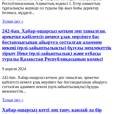
Республикасының Азаматтық кодексi 1. Егер азаматтың
тұрғылықты жерiнде ол туралы бiр жыл бойы деректер
болмаса, мүдделi...
Толық оқу »
242-бап. Хабар-ошарсыз кеткен деп танылған,
әрекетке қабілетсіз немесе ұзақ мерзімге бас
бостандығынан айыруға сотталған адаммен
некені (ерлі-зайыптылықты) бұзуды мемлекеттік
тіркеу Неке (ерлі-зайыптылық) және отбасы
туралы Қазақстан Республикасының кодексі
9 апреля 2024
242-бап. Хабар-ошарсыз кеткен деп танылған, әрекетке
қабілетсіз немесе ұзақ мерзімге бас бостандығынан айыруға
сотталған адаммен некені (ерлі-зайыптылықты) бұзуды
мемлекеттік...
Толық оқу »
Хабар-ошарсыз кетті деп тану, қандай да бір