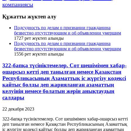
компаниясы
Құжатты жүктеп алу
Подсудность по делам о признании гражданина
безвестно отсутствующим и об объявлении умершим
1727
рет жүктеп алынды
Подсудность по делам о признании гражданина
безвестно отсутствующим и об объявлении умершим
1556
рет жүктеп алынды
322-бапқа түсініктемелер. Сот шешімімен хабар-
ошарсыз кетті деп танылған немесе Қазақстан
Республикасының Азаматтық іс жүргізу кодексі
қайтыс болды деп жарияланған азаматтың
келуінің немесе болатын жерін анықтаудың
салдары
22 декабря 2023
322-бапқа түсініктемелер. Сот шешімімен хабар-ошарсыз кетті
деп танылған немесе Қазақстан Республикасының Азаматтық
іс жүргізу кодексі қайтыс болды деп жарияланған азаматтың