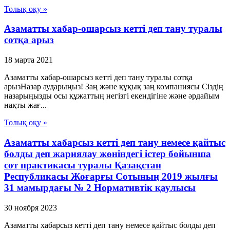
Толық оқу »
Азаматты хабар-ошарсыз кетті деп тану туралы
сотқа арыз
18 марта 2021
Азаматты хабар-ошарсыз кетті деп тану туралы сотқа
арызНазар аударыңыз! Заң және құқық заң компаниясы Сіздің
назарыңызды осы құжаттың негізгі екендігіне және әрдайым
нақты жағ...
Толық оқу »
Азаматты хабарсыз кетті деп тану немесе қайтыс
болды деп жариялау жөніндегі істер бойынша
сот практикасы туралы Қазақстан
Республикасы Жоғарғы Сотының 2019 жылғы
31 мамырдағы № 2 Нормативтік қаулысы
30 ноября 2023
Азаматты хабарсыз кетті деп тану немесе қайтыс болды деп