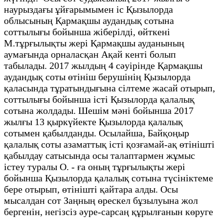
наурыздағы ұйғарымымен іс Қызылорда
облысының Қармақшы аудандық сотына
соттылығы бойынша жіберілді, өйткені
М.тұрғылықты жері Қармақшы ауданының
аумағында орналасқан Ақай кенті болып
табылады. 2017 жылдың 4 сәуірінде Қармақшы
аудандық соты өтініш берушінің Қызылорда
қаласында тұратындығына сілтеме жасай отырып,
соттылығы бойынша істі Қызылорда қалалық
сотына жолдады. Шешім мәні бойынша 2017
жылғы 13 қыркүйекте Қызылорда қалалық
сотымен қабылданды. Осылайша, Байқоңыр
қалалық соты азаматтық істі қозғамай-ақ өтінішті
қабылдау сатысында осы талаптармен жұмыс
істеу туралы О. - ға оның тұрғылықты жері
бойынша Қызылорда қалалық сотына түсініктеме
бере отырып, өтінішті қайтара алды. Осы
мысалдан сот Заңның өрескел бұзылуына жол
бергенін, негізсіз әуре-сарсаң құрылғанын көруге