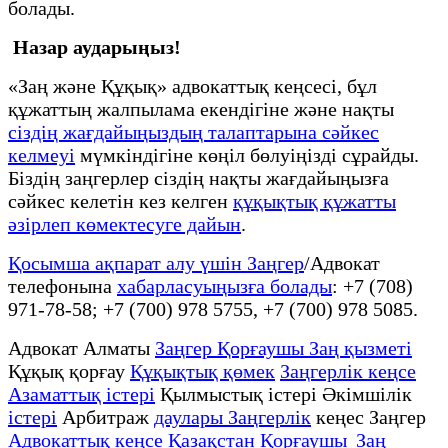
болады.
Назар аударыңыз!
«Заң және Құқық» адвокаттық кеңсесі, бұл
құжаттың жалпылама екендігіне және нақты
сіздің жағдайыңыздың талаптарына сәйкес
келмеуі
мүмкіндігіне көңіл бөлуіңізді сұрайды.
Біздің заңгерлер сіздің нақты жағдайыңызға
сәйкес келетін кез келген
құқықтық құжатты
әзірлеп көмектесуге дайын
.
Қосымша ақпарат алу үшін Заңгер
/Адвокат
телефонына
хабарласуыңызға болады
: +7 (708)
971-78-58; +7 (700) 978 5755, +7 (700) 978 5085.
Адвокат Алматы
Заңгер Қорғаушы Заң қызметі
Құқық қорғау
Құқықтық қөмек
Заңгерлік кеңсе
Азаматтық істері
Қылмыстық істері Әкімшілік
істері
Арбитраж
даулары Заңгерлік
кеңес Заңгер
Адвокаттық кеңсе Қазақстан Қорғаушы Заң