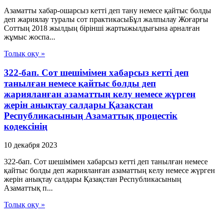
Азаматты хабар-ошарсыз кетті деп тану немесе қайтыс болды
деп жариялау туралы сот практикасыБұл жалпылау Жоғарғы
Соттың 2018 жылдың бірінші жартыжылдығына арналған
жұмыс жоспа...
Толық оқу »
322-бап. Сот шешімімен хабарсыз кетті деп
танылған немесе қайтыс болды деп
жарияланған азаматтың келу немесе жүрген
жерін анықтау салдары Қазақстан
Республикасының Азаматтық процестік
кодексінің
10 декабря 2023
322-бап. Сот шешімімен хабарсыз кетті деп танылған немесе
қайтыс болды деп жарияланған азаматтың келу немесе жүрген
жерін анықтау салдары Қазақстан Республикасының
Азаматтық п...
Толық оқу »