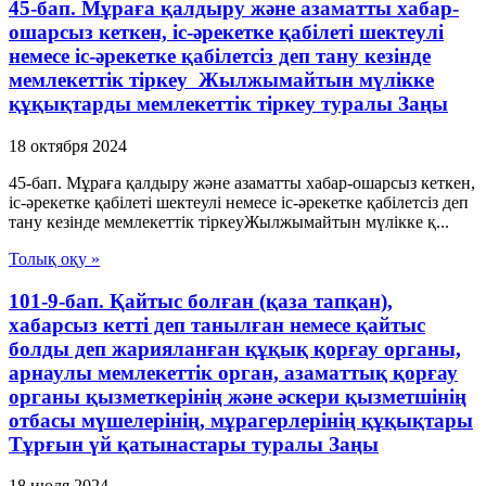
45-бап. Мұраға қалдыру және азаматты хабар-
ошарсыз кеткен, іс-әрекетке қабілеті шектеулі
немесе іс-әрекетке қабілетсіз деп тану кезінде
мемлекеттік тіркеу Жылжымайтын мүлікке
құқықтарды мемлекеттік тіркеу туралы Заңы
18 октября 2024
45-бап. Мұраға қалдыру және азаматты хабар-ошарсыз кеткен,
іс-әрекетке қабілеті шектеулі немесе іс-әрекетке қабілетсіз деп
тану кезінде мемлекеттік тіркеуЖылжымайтын мүлікке қ...
Толық оқу »
101-9-бап. Қайтыс болған (қаза тапқан),
хабарсыз кетті деп танылған немесе қайтыс
болды деп жарияланған құқық қорғау органы,
арнаулы мемлекеттік орган, азаматтық қорғау
органы қызметкерінің және әскери қызметшінің
отбасы мүшелерінің, мұрагерлерінің құқықтары
Тұрғын үй қатынастары туралы Заңы
18 июля 2024