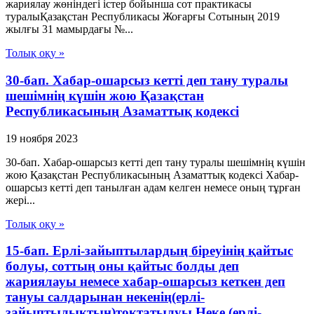
жариялау жөніндегі істер бойынша сот практикасы
туралыҚазақстан Республикасы Жоғарғы Сотының 2019
жылғы 31 мамырдағы №...
Толық оқу »
30-бап. Хабар-ошарсыз кеттi деп тану туралы
шешiмнiң күшiн жою Қазақстан
Республикасының Азаматтық кодексi
19 ноября 2023
30-бап. Хабар-ошарсыз кеттi деп тану туралы шешiмнiң күшiн
жою Қазақстан Республикасының Азаматтық кодексi Хабар-
ошарсыз кеттi деп танылған адам келген немесе оның тұрған
жерi...
Толық оқу »
15-бап. Ерлі-зайыптылардың біреуінің қайтыс
болуы, соттың оны қайтыс болды деп
жариялауы немесе хабар-ошарсыз кеткен деп
тануы салдарынан некенің(ерлі-
зайыптылықтың)тоқтатылуы Неке (ерлі-