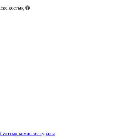
ске қостық 😎
і ұлттық комиссия туралы