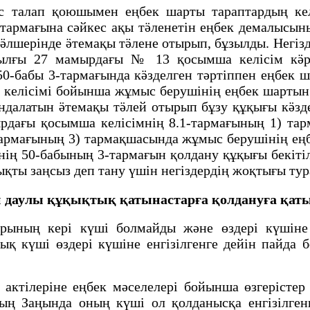
алап қоюшымен еңбек шарты тараптардың келіс
тармағына сәйкес ақы тӛленетін еңбек демалысыны
лшерінде ӛтемақы тӛлене отырып, бұзылды. Негізде
лғы 27 мамырдағы № 13 қосымша келісім кӛрсе
50-бабы 3-тармағында кӛзделген тәртіппен еңбек
ң келісімі бойынша жұмыс берушінің еңбек шартын
ндалатын ӛтемақы тӛлей отырып бұзу құқығы кӛз
рдағы қосымша келісімнің 8.1-тармағының 1) тар
-тармағының 3) тармақшасында жұмыс берушінің ең
нің 50-бабының 3-тармағын қолдану құқығы бекітіл
ықты заңсыз деп тану үшін негіздердің жоқтығы т
н даулы құқықтық қатынастарға қолдануға қат
рының керi күшi болмайды және өздерi күшiне 
 күшi өздерi күшiне енгiзiлгенге дейiн пайда б
актілеріне еңбек мәселелері бойынша өзгерісте
ң Заңында оның күші ол қолданысқа енгізілгенг