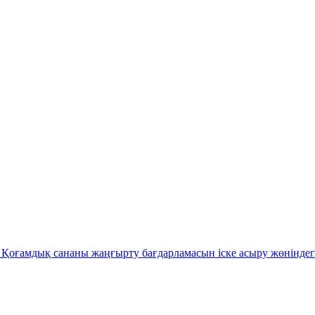
Қоғамдық сананы жаңғырту бағдарламасын іске асыру жөніндег