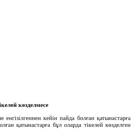
iкелей көзделмесе
енгiзiлгеннен кейiн пайда болған қатынастарға
олған қатынастарға бұл оларда тiкелей көзделген