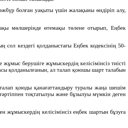
әжбүр болған уақыты үшін жалақыны өндіріп алу,
ақы мөлшерінде өтемақы төлене отырып, Еңбек
ң сол кездегі қолданыстағы Еңбек кодексінің 50-
е жұмыс берушіге жұмыскердің келісімінсіз тиісті
масы қолданылғанын, ал талап қоюшы шарт талабын
 талап қоюды қанағаттандыру туралы жаңа шешім
тәртіппен тоқтатылуы және бұзылуы мүмкін деген
н жұмыскердің келісімінсіз еңбек шартын бұзуға