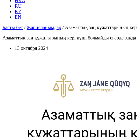
НҚА
RU
KZ
EN
Басты бет
/
Жарияланымдар
/
Азаматтық заң құжаттарының керi
Азаматтық заң құжаттарының керi күшi болмайды егерде заңда 
13 октября 2024