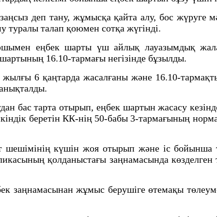
аңсыз деп тану, жұмысқа қайта алу, бос жүруге м
у туралы талап қоюмен сотқа жүгінді.
юшымен еңбек шарты үш айлық лауазымдық жал
 шартының 16.10-тармағы негізінде бұзылды.
жылғы 6 қаңтарда жасалғаны және 16.10-тармақты
 анықталды.
дан бас тарта отырып, еңбек шартын жасасу кезінд
кіндік беретін КК-нің 50-бабы 3-тармағының нор
от шешімінің күшін жоя отырып және іс бойынша
ликасының қолданыстағы заңнамасында көзделген 
бек заңнамасынан жұмыс берушіге өтемақы төлеуме