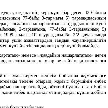
құқықтық актінің кері күші бар деген 43-бабына
туциясының 77-бабы 3-тармағы 5) тармақшасының
ардың жағдайын нашарлататын заңдардың кері күші
абының 2-тармағына, 77-бабы 3-тармағының 5)
ің 1999 жылғы 10 наурыздағы № 2/2 қаулысында
ықтар үшін азаматтардың заңдық жауапкершілігін
ымен күшейтетін заңдардың кері күші болмайды.
сартатын» немесе «жағдайын нашарлататын» деген
қолданылатыны және олар реттейтін қатынастарға
дейін жұмыскермен келісім бойынша жұмыскерге
 өтемақы төлене отырып, жұмыс берушінің еңбек
дайын нашарлатпайды, өйткені бұл шарттар Еңбек
н және еңбек шартында өзінің заңды күшін жойған
негіз болып табылады.