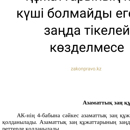
Азаматтық заң құ
АК-нің 4-бабына сәйкес азаматтық заң құжатта
қолданылады. Азаматтық заң құжаттарының заңдық
реттерде қолданылады.