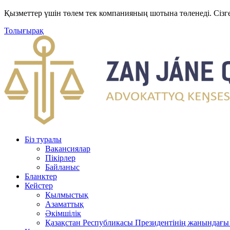
Қызметтер үшін төлем тек компанияның шотына төленеді. Сізг
Толығырақ
Біз туралы
Вакансиялар
Пікірлер
Байланыс
Бланктер
Кейстер
Қылмыстық
Азаматтық
Әкімшілік
Қазақстан Республикасы Президентінің жанындағы 