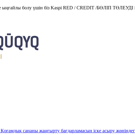
е ыңғайлы болу үшін біз Kaspi RED / CREDIT /БӨЛІП ТӨЛЕУДІ і
Қоғамдық сананы жаңғырту бағдарламасын іске асыру жөніндег