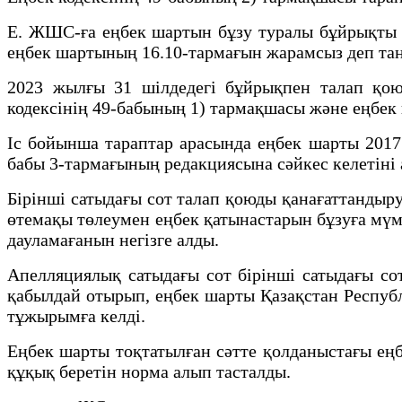
Е. ЖШС-ға еңбек шартын бұзу туралы бұйрықты з
еңбек шартының 16.10-тармағын жарамсыз деп тан
2023 жылғы 31 шілдедегі бұйрықпен талап қо
кодексінің 49-бабының 1) тармақшасы және еңбек
Іс бойынша тараптар арасында еңбек шарты 2017 
бабы 3-тармағының редакциясына сәйкес келетіні
Бірінші сатыдағы сот талап қоюды қанағаттандыру
өтемақы төлеумен еңбек қатынастарын бұзуға мүм
дауламағанын негізге алды.
Апелляциялық сатыдағы сот бірінші сатыдағы с
қабылдай отырып, еңбек шарты Қазақстан Респуб
тұжырымға келді.
Еңбек шарты тоқтатылған сәтте қолданыстағы ең
құқық беретін норма алып тасталды.