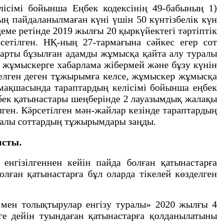
імі бойынша Еңбек кодексінің 49-бабының 1)
ң пайдаланылмаған күні үшін 50 күнтізбелік күн
ме ретінде 2019 жылғы 20 қыркүйектегі тәртіптік
тілген. НҚ-ның 27-тармағына сәйкес егер сот
 шарты бұзылған адамды жұмысқа қайта алу туралы
 жұмыскерге хабарлама жібермей және бұзу күнін
делген деген тұжырымға келсе, жұмыскер жұмысқа
мақшасында тараптардың келісімі бойынша еңбек
бек қатынастары шеңберінде 2 лауазымдық жалақы
ген. Кӛрсетілген мән-жайлар кезінде тараптардың
уралы соттардың тұжырымдары заңды.
ысты.
енгiзiлгеннен кейiн пайда болған қатынастарға
олған қатынастарға бұл оларда тiкелей көзделген
р мен толықтырулар енгізу туралы» 2020 жылғы 4
е дейін туындаған қатынастарға қолданылатыны