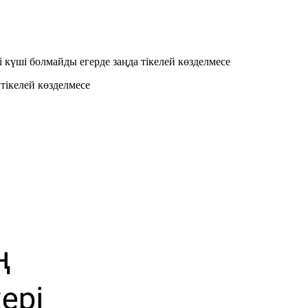
 күшi болмайды егерде заңда тiкелей көзделмесе
тiкелей көзделмесе