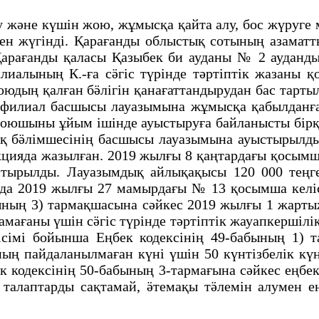
және күшін жою, жұмысқа қайта алу, бос жүруге 
н жүгінді. Қарағанды облыстық сотының азаматт
Қарағанды қаласы Қазыбек би ауданы № 2 аудан
лиалының К.-ға сӛгіс түрінде тәртіптік жазаны 
юдың қалған бӛлігін қанағаттандырудан бас тарты
е филиал басшысы лауазымына жұмысқа қабылданға
п қоюшыны ұйым ішінде ауыстыруға байланысты бір
қ бӛлімшесінің басшысы лауазымына ауыстырылд
кцияда жазылған. 2019 жылғы 8 қаңтардағы қосымш
тырылды. Лауазымдық айлықақысы 120 000 теңге
да 2019 жылғы 27 мамырдағы № 13 қосымша келіс
ының 3) тармақшасына сәйкес 2019 жылғы 1 жарт
амағаны үшін сӛгіс түрінде тәртіптік жауапкершіл
сімі бойынша Еңбек кодексінің 49-бабының 1) т
ның пайдаланылмаған күні үшін 50 күнтізбелік к
к кодексінің 50-бабының 3-тармағына сәйкес ең
 талаптарды сақтамай, ӛтемақы тӛлемін алумен 