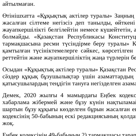
айтылмаған.
Өтінішхатта «Құқықтық актілер туралы» Заңның 
жасалған сілтеме негізсіз деп танылды, өйтке
жауапкершілікті белгілейтін немесе күшейтетін,
болмайды. «Қазақстан Республикасы Конститу
тармақшасына ресми түсіндірме беру туралы» 
қамтылған түсініктемелерге сәйкес, көрсетілге
реттейтін және жауапкершіліктің жаңа түрлерін б
Осыдан «Құқықтық актілер туралы» Қазақстан Ре
сӛздер құқық бұзушылықтар үшін азаматтардың з
қатысушылардың теңдігін тануға негізделген аза
Демек, 2020 жылғы 4 мамырдағы Еңбек кодексі
хабарлама жібермей және бұзу күнін нақтылама
шартын бұзу құқығы көзделген бұрын жасалған е
кодексінің 50-бабының ескі редакциясының қолда
жоқ.
Еңбек кодексінің 49-бабының 2) тармақшасы тара