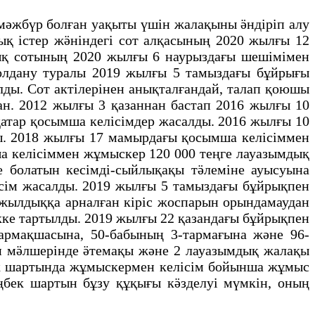
мәжбүр болған уақыты үшін жалақыны ӛндіріп алу
ық істер жӛніндегі сот алқасының 2020 жылғы 12
дық сотының 2020 жылғы 6 наурыздағы шешімімен
қолдану туралы 2019 жылғы 5 тамыздағы бұйрығы
лды. Сот актілерінен анықталғандай, талап қоюшы
н. 2012 жылғы 3 қазаннан бастап 2016 жылғы 10
қатар қосымша келісімдер жасалды. 2016 жылғы 10
ы. 2018 жылғы 17 мамырдағы қосымша келісіммен
а келісіммен жұмыскер 120 000 теңге лауазымдық
 болатын кесімді-сыйлықақы тӛлеміне ауысуына
ім жасалды. 2019 жылғы 5 тамыздағы бұйрықпен
ыжылдыққа арналған кіріс жоспарын орындамаудан
ікке тартылды. 2019 жылғы 22 қазандағы бұйрықпен
армақшасына, 50-бабының 3-тармағына және 96-
үн мӛлшерінде ӛтемақы және 2 лауазымдық жалақы
бек шартында жұмыскермен келісім бойынша жұмыс
еңбек шартын бұзу құқығы кӛзделуі мүмкін, оның