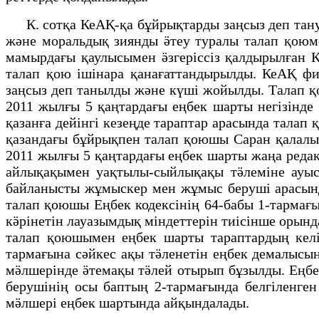
К. сотқа КеАҚ-қа бұйрықтарды заңсыз деп тану 
және моральдық зиянды ӛтеу туралы талап қоюме
мамырдағы қаулысымен ӛзгеріссіз қалдырылған 
талап қою ішінара қанағаттандырылды. КеАҚ фи
заңсыз деп танылды және күші жойылды. Талап қо
2011 жылғы 5 қаңтардағы еңбек шарты негізінд
қазанға дейінгі кезеңде тараптар арасында тала
қазандағы бұйрықпен талап қоюшы Саран қалалы
2011 жылғы 5 қаңтардағы еңбек шарты жаңа реда
айлықақымен уақтылы-сыйлықақы тӛлеміне ауыс
байланысты жұмыскер мен жұмыс беруші арасын
талап қоюшы Еңбек кодексінің 64-бабы 1-тармағ
кӛрінетін лауазымдық міндеттерін тиісінше орынд
талап қоюшымен еңбек шарты тараптардың келі
тармағына сәйкес ақы тӛленетін еңбек демалысы
мӛлшерінде ӛтемақы тӛлей отырып бұзылды. Еңбе
берушінің осы баптың 2-тармағында белгіленген
мӛлшері еңбек шартында айқындалады.