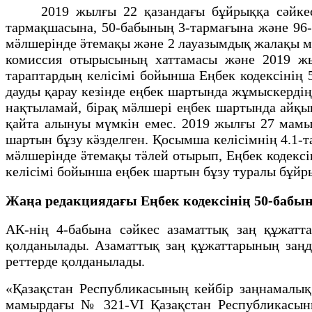
2019 жылғы 22 қазандағы бұйрыққа сәйкес т
тармақшасына, 50-бабының 3-тармағына және 96-
мӛлшерінде ӛтемақы және 2 лауазымдық жалақы мӛ
комиссия отырысының хаттамасы және 2019 жы
тараптардың келісімі бойынша Еңбек кодексінің 
дауды қарау кезінде еңбек шартында жұмыскерді
нақтыламай, бірақ мӛлшері еңбек шартында айқы
қайта алынуы мүмкін емес. 2019 жылғы 27 мамы
шартын бұзу кӛзделген. Қосымша келісімнің 4.1
мӛлшерінде ӛтемақы тӛлей отырып, Еңбек кодексі
келісімі бойынша еңбек шартын бұзу туралы бұйр
Жаңа редакциядағы Еңбек кодексінің 50-бабы
АК-нің 4-бабына сәйкес азаматтық заң құжатта
қолданылады. Азаматтық заң құжаттарының заңдық
реттерде қолданылады.
«Қазақстан Республикасының кейбір заңнамалық 
мамырдағы № 321-VІ Қазақстан Республикасыны