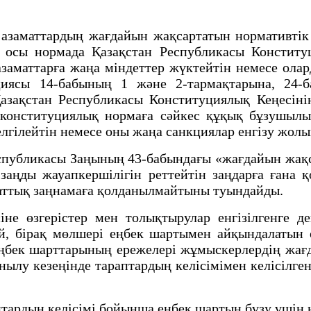
азаматтардың жағдайын жақсартатын нормативтік 
ні осы нормада Қазақстан Республикасы Консти
 азаматтарға жаңа міндеттер жүктейтін немесе ол
циясы 14-бабының 1 және 2-тармақтарына, 24-б
Қазақстан Республикасы Конституциялық Кеңесін
н конституциялық нормаға сәйкес құқық бұзушыл
елгілейтін немесе оны жаңа санкциялар енгізу жол
спубликасы Заңының 43-бабындағы «жағдайын жақ
аңды жауапкершілігін реттейтін заңдарға ғана 
маттық заңнамаға қолданылмайтыны туындайды.
не өзгерістер мен толықтырулар енгізілгенге 
й, бірақ мөлшері еңбек шартымен айқындалатын
ңбек шарттарының ережелері жұмыскерлердің жағ
нылу кезеңінде тараптардың келісімімен келісілге
птардың келісімі бойынша еңбек шартын бұзу үшін 