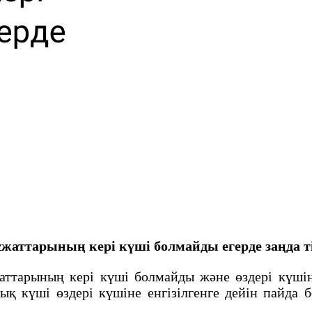
жаттарының керi күшi болмайды егерде заңда т
рының керi күшi болмайды және өздерi күшiне 
 күшi өздерi күшiне енгiзiлгенге дейiн пайда б