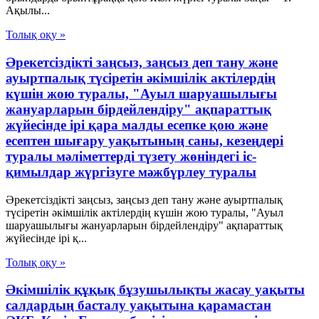
Ақылы...
Толық оқу »
Әрекетсіздікті заңсыз, заңсыз деп тану және
ауыртпалық түсіретін әкімшілік актілердің
күшін жою туралы, "Ауыл шаруашылығы
жануарларын бірдейлендіру" ақпараттық
жүйесінде ірі қара малды есепке қою және
есептен шығару уақытының саны, кезеңдері
туралы мәліметтерді түзету жөніндегі іс-
қимылдар жүргізуге мәжбүрлеу туралы
Әрекетсіздікті заңсыз, заңсыз деп тану және ауыртпалық
түсіретін әкімшілік актілердің күшін жою туралы, "Ауыл
шаруашылығы жануарларын бірдейлендіру" ақпараттық
жүйесінде ірі қ...
Толық оқу »
Әкімшілік құқық бұзушылықты жасау уақыты
салдардың басталу уақытына қарамастан