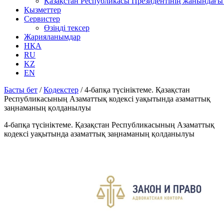
Қазақстан Республикасы Президентінің жанындағы 
Қызметтер
Сервистер
Өзіңді тексер
Жарияланымдар
НҚА
RU
KZ
EN
Басты бет
/
Кодекстер
/
4-бапқа түсініктеме. Қазақстан
Республикасының Азаматтық кодексі уақытында азаматтық
заңнаманың қолданылуы
4-бапқа түсініктеме. Қазақстан Республикасының Азаматтық
кодексі уақытында азаматтық заңнаманың қолданылуы