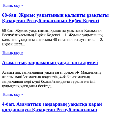
Толық оқу »
68-бап. Жұмыс уақытының қалыпты ұзақтығы
Қазақстан Республикасының Еңбек Кодексі
68-бап. Жұмыс уақытының қалыпты ұзақтығы Қазақстан
Республикасының Еңбек Кодексі 1. Жұмыс уақытының
қалыпты ұзақтығы аптасына 40 сағаттан аспауға тиіс. 2.
Еңбек шарт...
Толық оқу »
Азаматтық заңнаманың уақыттағы әрекеті
Азаматтық заңнаманың уақыттағы әрекеті🔹 Мақаланың
жалпы мәніАзаматтық кодекстің 4-бабы азаматтық
заңнаманың кері күші болмайтындығы туралы негізгі
құқықтық қағиданы бекітеді,...
Толық оқу »
4-бап. Азаматтық заңдардың уақытқа қарай
қолданылуы Қазақстан Республикасының