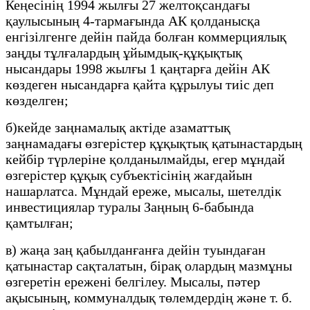
Кеңесінің 1994 жылғы 27 желтоқсандағы
қаулысының 4-тармағында АК қолданысқа
енгізілгенге дейін пайда болған коммерциялық
заңды тұлғалардың ұйымдық-құқықтық
нысандары 1998 жылғы 1 қаңтарға дейін АК
көздеген нысандарға қайта құрылуы тиіс деп
көзделген;
б)кейде заңнамалық актіде азаматтық
заңнамадағы өзгерістер құқықтық қатынастардың
кейбір түрлеріне қолданылмайды, егер мұндай
өзгерістер құқық субъектісінің жағдайын
нашарлатса. Мұндай ереже, мысалы, шетелдік
инвестициялар туралы Заңның 6-бабында
қамтылған;
в) жаңа заң қабылданғанға дейін туындаған
қатынастар сақталатын, бірақ олардың мазмұны
өзгеретін ережені белгілеу. Мысалы, пәтер
ақысының, коммуналдық төлемдердің және т. б.