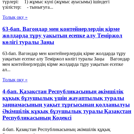
түрлері: 1) жұмыс күні (жұмыс ауысымы) ішіндегі
үзілістер: - тынығуға...
Толық оқу »
63-бап. Вагондар мен контейнерлердiң кiрме
жолдарда тұру уақытын есепке алу Теміржол
көлігі туралы Заңы
63-бап. Вагондар мен контейнерлердiң кiрме жолдарда тұру
уақытын есепке алу Теміржол көлігі туралы Заңы Вагондар
мен контейнерлердiң кiрме жолдарда тұру уақытын есепке
ал...
Толық оқу »
4-бап. Қазақстан Республикасының әкiмшiлiк
құқық бұзушылық үшiн жауаптылық туралы
заңнамасының уақыт тұрғысынан қолданылуы
Әкімшілік құқық бұзушылық туралы Қазақстан
Республикасының Кодексі
4-бап. Қазақстан Республикасының әкiмшiлiк құқық