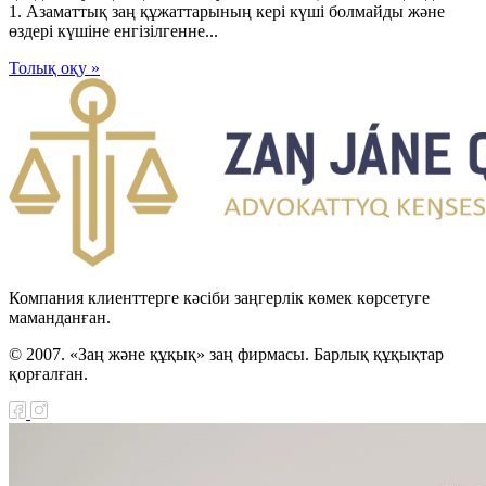
1. Азаматтық заң құжаттарының керi күшi болмайды және
өздерi күшiне енгiзiлгенне...
Толық оқу »
Компания клиенттерге кәсіби заңгерлік көмек көрсетуге
маманданған.
© 2007. «Заң және құқық» заң фирмасы. Барлық құқықтар
қорғалған.