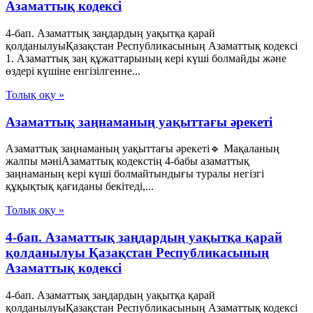
Азаматтық кодексi
4-бап. Азаматтық заңдардың уақытқа қарай
қолданылуыҚазақстан Республикасының Азаматтық кодексi
1. Азаматтық заң құжаттарының керi күшi болмайды және
өздерi күшiне енгiзiлгенне...
Толық оқу »
Азаматтық заңнаманың уақыттағы әрекеті
Азаматтық заңнаманың уақыттағы әрекеті🔹 Мақаланың
жалпы мәніАзаматтық кодекстің 4-бабы азаматтық
заңнаманың кері күші болмайтындығы туралы негізгі
құқықтық қағиданы бекітеді,...
Толық оқу »
4-бап. Азаматтық заңдардың уақытқа қарай
қолданылуы Қазақстан Республикасының
Азаматтық кодексi
4-бап. Азаматтық заңдардың уақытқа қарай
қолданылуыҚазақстан Республикасының Азаматтық кодексi