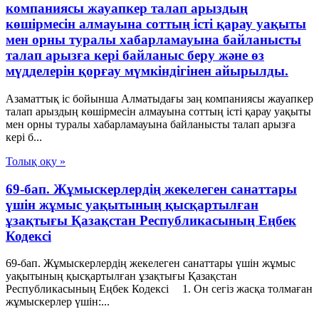
компаниясы жауапкер талап арыздың
көшірмесін алмауына соттың істі қарау уақыты
мен орны туралы хабарламауына байланысты
талап арызға кері байланыс беру және өз
мүдделерін қорғау мүмкіндігінен айырылды.
Азаматтық іс бойынша Алматыдағы заң компаниясы жауапкер
талап арыздың көшірмесін алмауына соттың істі қарау уақыты
мен орны туралы хабарламауына байланысты талап арызға
кері б...
Толық оқу »
69-бап. Жұмыскерлердің жекелеген санаттары
үшін жұмыс уақытының қысқартылған
ұзақтығы Қазақстан Республикасының Еңбек
Кодексі
69-бап. Жұмыскерлердің жекелеген санаттары үшін жұмыс
уақытының қысқартылған ұзақтығы Қазақстан
Республикасының Еңбек Кодексі 1. Он сегіз жасқа толмаған
жұмыскерлер үшін:...