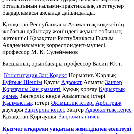
орталығының ғылыми-практикалық зерттеулер
бағдарламасы аясында дайындалды.
Қазақстан Республикасы Азаматтық кодексінің
жобасын дайындау жөніндегі жұмыс тобының
жетекшісі Қазақстан Республикасы Ғылым
Академиясының корреспондент-мүшесі,
профессор М. К. Сүлейменов
Басшының орынбасары профессор Басин Ю. г.
Конституция Заң Кодекс
Норматив Жарлық
Бұйрық Шешім
Қаулы
Адвокат
Алматы
Заңгер
Қорғаушы Заң қызметі
Құқық қорғау
Құқықтық
қөмек
Заңгерлік кеңсе Азаматтық істері
Қылмыстық
істері
Әкімшілік істері
Арбитраж
даулары
Заңгерлік кеңес
Заңгер
Адвокаттық кеңсе
Қазақстан Қорғаушы
Заң компаниясы
Қызмет атқарған уақытын жеңілдікпен есептеуді