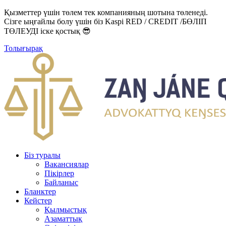
Қызметтер үшін төлем тек компанияның шотына төленеді.
Сізге ыңғайлы болу үшін біз Kaspi RED / CREDIT /БӨЛІП
ТӨЛЕУДІ іске қостық 😎
Толығырақ
Біз туралы
Вакансиялар
Пікірлер
Байланыс
Бланктер
Кейстер
Қылмыстық
Азаматтық