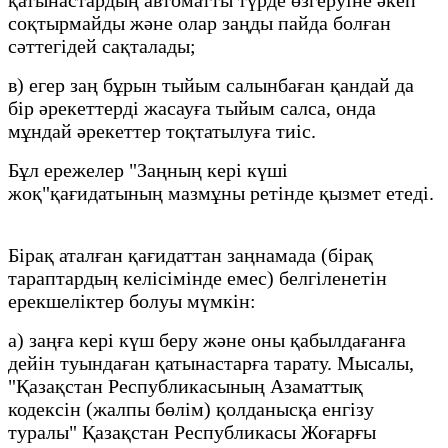
соқтырмайды және олар заңды пайда болған
сәттегідей сақталады;
в) егер заң бұрын тыйым салынбаған қандай да
бір әрекеттерді жасауға тыйым салса, онда
мұндай әрекеттер тоқтатылуға тиіс.
Бұл ережелер "Заңның кері күші
жоқ"қағидатының мазмұны ретінде қызмет етеді.
Бірақ аталған қағидаттан заңнамада (бірақ
тараптардың келісімінде емес) белгіленетін
ерекшеліктер болуы мүмкін:
а) заңға кері күш беру және оны қабылдағанға
дейін туындаған қатынастарға тарату. Мысалы,
"Қазақстан Республикасының Азаматтық
кодексін (жалпы бөлім) қолданысқа енгізу
туралы" Қазақстан Республикасы Жоғарғы