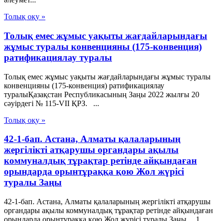
Толық оқу »
Толық емес жұмыс уақыты жағдайларындағы
жұмыс туралы конвенцияны (175-конвенция)
ратификациялау туралы
Толық емес жұмыс уақыты жағдайларындағы жұмыс туралы
конвенцияны (175-конвенция) ратификациялау
туралыҚазақстан Республикасының Заңы 2022 жылғы 20
сәуірдегі № 115-VII ҚРЗ. ...
Толық оқу »
42-1-бап. Астана, Алматы қалаларының
жергілікті атқарушы органдары ақылы
коммуналдық тұрақтар ретінде айқындаған
орындарда орынтұраққа қою Жол жүрісі
туралы Заңы
42-1-бап. Астана, Алматы қалаларының жергілікті атқарушы
органдары ақылы коммуналдық тұрақтар ретінде айқындаған
орындарда орынтұраққа қою Жол жүрісі туралы Заңы 1.