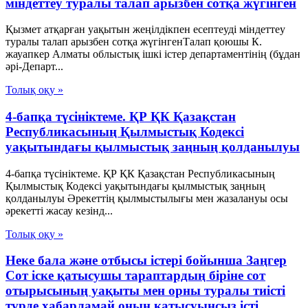
міндеттеу туралы талап арызбен сотқа жүгінген
Қызмет атқарған уақытын жеңілдікпен есептеуді міндеттеу
туралы талап арызбен сотқа жүгінгенТалап қоюшы К.
жауапкер Алматы облыстық ішкі істер департаментінің (бұдан
әрі-Департ...
Толық оқу »
4-бапқа түсініктеме. ҚР ҚК Қазақстан
Республикасының Қылмыстық Кодексі
уақытындағы қылмыстық заңның қолданылуы
4-бапқа түсініктеме. ҚР ҚК Қазақстан Республикасының
Қылмыстық Кодексі уақытындағы қылмыстық заңның
қолданылуы Әрекеттің қылмыстылығы мен жазалануы осы
әрекетті жасау кезінд...
Толық оқу »
Неке бала және отбысы істері бойынша Заңгер
Сот іске қатысушы тараптардың біріне сот
отырысының уақыты мен орны туралы тиісті
түрде хабарламай оның қатысуынсыз істі