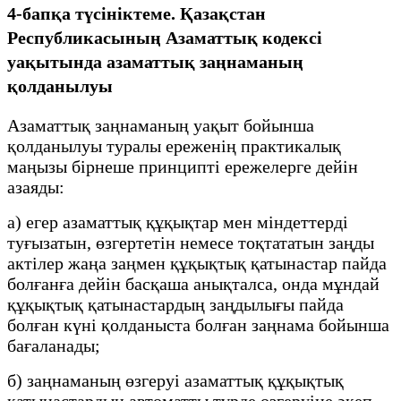
4-бапқа түсініктеме. Қазақстан
Республикасының Азаматтық кодексі
уақытында азаматтық заңнаманың
қолданылуы
Азаматтық заңнаманың уақыт бойынша
қолданылуы туралы ереженің практикалық
маңызы бірнеше принципті ережелерге дейін
азаяды:
а) егер азаматтық құқықтар мен міндеттерді
туғызатын, өзгертетін немесе тоқтататын заңды
актілер жаңа заңмен құқықтық қатынастар пайда
болғанға дейін басқаша анықталса, онда мұндай
құқықтық қатынастардың заңдылығы пайда
болған күні қолданыста болған заңнама бойынша
бағаланады;
б) заңнаманың өзгеруі азаматтық құқықтық
қатынастардың автоматты түрде өзгеруіне әкеп