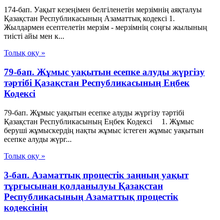
174-бап. Уақыт кезеңiмен белгiленетiн мерзiмнiң аяқталуы
Қазақстан Республикасының Азаматтық кодексi 1.
Жылдармен есептелетiн мерзiм - мерзiмнiң соңғы жылының
тиiстi айы мен к...
Толық оқу »
79-бап. Жұмыс уақытын есепке алуды жүргізу
тәртібі Қазақстан Республикасының Еңбек
Кодексі
79-бап. Жұмыс уақытын есепке алуды жүргізу тәртібі
Қазақстан Республикасының Еңбек Кодексі 1. Жұмыс
беруші жұмыскердің нақты жұмыс істеген жұмыс уақытын
есепке алуды жүрг...
Толық оқу »
3-бап. Азаматтық процестік заңның уақыт
тұрғысынан қолданылуы Қазақстан
Республикасының Азаматтық процестік
кодексінің