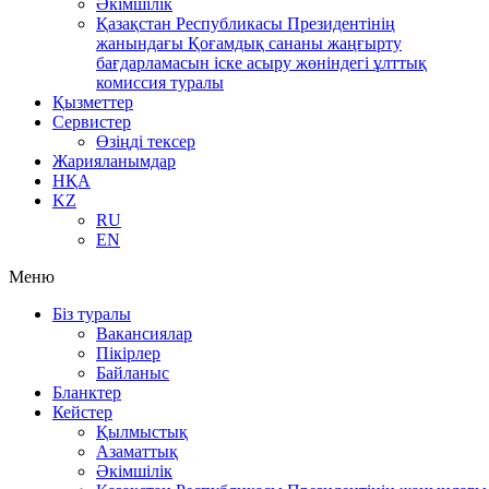
Әкімшілік
Қазақстан Республикасы Президентінің
жанындағы Қоғамдық сананы жаңғырту
бағдарламасын іске асыру жөніндегі ұлттық
комиссия туралы
Қызметтер
Сервистер
Өзіңді тексер
Жарияланымдар
НҚА
KZ
RU
EN
Меню
Біз туралы
Вакансиялар
Пікірлер
Байланыс
Бланктер
Кейстер
Қылмыстық
Азаматтық
Әкімшілік