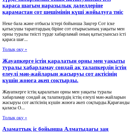
қараса шағым наразылық дәлелдеріне
қарамастан сот шешімінің күші жойылуға тиіс
Неке бала және отбысы істері бойынша Заңгер Сот іске
қатысушы тараптардың біріне сот отырысының уақыты мен
орны туралы тиісті түрде хабарламай оның қатысуынсыз істі
қараса шағ...
Толық оқу »
Жауапкерге істің қаралатын орны мен уақыты
туралы хабарламау сондай ақ талапкердің істің
елеулі мән-жайларын жасыруы сот актісінің
күшін жоюға әкеп соқтырды.
Жауапкерге істің қаралатын орны мен уақыты туралы
хабарламау сондай ақ талапкердің істің елеулі мән-жайларын
жасыруы сот актісінің күшін жоюға әкеп соқтырды.Қарағанды
қаласы О...
Толық оқу »
Азаматтық іс бойынша Алматыдағы заң