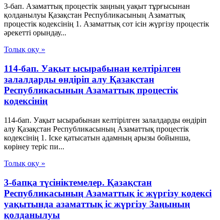
3-бап. Азаматтық процестік заңның уақыт тұрғысынан
қолданылуы Қазақстан Республикасының Азаматтық
процестік кодексінің 1. Азаматтық сот ісін жүргізу процестік
әрекетті орындау...
Толық оқу »
114-бап. Уақыт ысырабынан келтірілген
залалдарды өндіріп алу Қазақстан
Республикасының Азаматтық процестік
кодексінің
114-бап. Уақыт ысырабынан келтірілген залалдарды өндіріп
алу Қазақстан Республикасының Азаматтық процестік
кодексінің 1. Іске қатысатын адамның арызы бойынша,
көрінеу теріс пи...
Толық оқу »
3-бапқа түсініктемелер. Қазақстан
Республикасының Азаматтық іс жүргізу кодексі
уақытында азаматтық іс жүргізу Заңының
қолданылуы