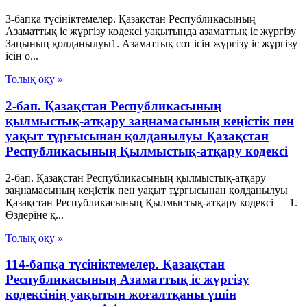
3-бапқа түсініктемелер. Қазақстан Республикасының
Азаматтық іс жүргізу кодексі уақытында азаматтық іс жүргізу
Заңының қолданылуы1. Азаматтық сот ісін жүргізу іс жүргізу
ісін о...
Толық оқу »
2-бап. Қазақстан Республикасының
қылмыстық-атқару заңнамасының кеңiстiк пен
уақыт тұрғысынан қолданылуы Қазақстан
Республикасының Қылмыстық-атқару кодексі
2-бап. Қазақстан Республикасының қылмыстық-атқару
заңнамасының кеңiстiк пен уақыт тұрғысынан қолданылуы
Қазақстан Республикасының Қылмыстық-атқару кодексі 1.
Өздеріне қ...
Толық оқу »
114-бапқа түсініктемелер. Қазақстан
Республикасының Азаматтық іс жүргізу
кодексінің уақытын жоғалтқаны үшін