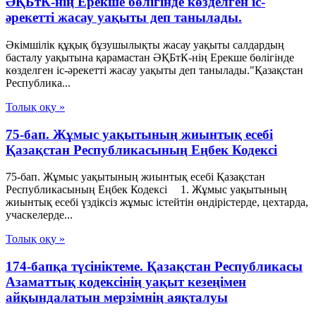
ӘҚБтК-нің Ерекше бөлігінде көзделген іс-
әрекетті жасау уақыты деп танылады.
Әкімшілік құқық бұзушылықты жасау уақыты салдардың
басталу уақытына қарамастан ӘҚБтК-нің Ерекше бөлігінде
көзделген іс-әрекетті жасау уақыты деп танылады."Қазақстан
Республика...
Толық оқу »
75-бап. Жұмыс уақытының жиынтық есебі
Қазақстан Республикасының Еңбек Кодексі
75-бап. Жұмыс уақытының жиынтық есебі Қазақстан
Республикасының Еңбек Кодексі 1. Жұмыс уақытының
жиынтық есебі үздіксіз жұмыс істейтін өндірістерде, цехтарда,
учаскелерде...
Толық оқу »
174-бапқа түсініктеме. Қазақстан Республикасы
Азаматтық кодексінің уақыт кезеңімен
айқындалатын мерзімнің аяқталуы