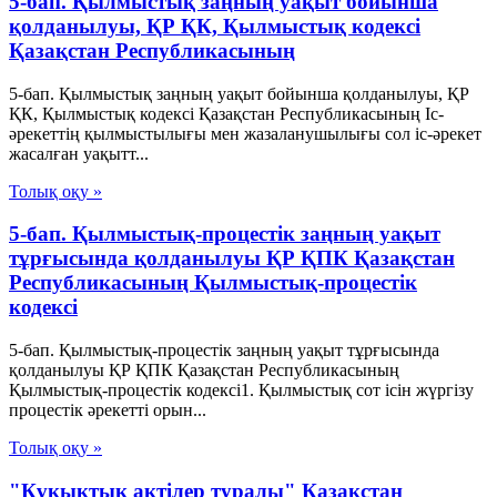
5-бап. Қылмыстық заңның уақыт бойынша
қолданылуы, ҚР ҚК, Қылмыстық кодексi
Қазақстан Республикасының
5-бап. Қылмыстық заңның уақыт бойынша қолданылуы, ҚР
ҚК, Қылмыстық кодексi Қазақстан Республикасының Іс-
әрекеттiң қылмыстылығы мен жазаланушылығы сол іс-әрекет
жасалған уақытт...
Толық оқу »
5-бап. Қылмыстық-процестік заңның уақыт
тұрғысында қолданылуы ҚР ҚПК Қазақстан
Республикасының Қылмыстық-процестік
кодексi
5-бап. Қылмыстық-процестік заңның уақыт тұрғысында
қолданылуы ҚР ҚПК Қазақстан Республикасының
Қылмыстық-процестік кодексi1. Қылмыстық сот iсiн жүргiзу
процестік әрекетті орын...
Толық оқу »
"Құқықтық актілер туралы" Қазақстан