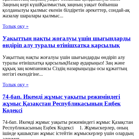
Заңның кері күшіҚылмыстық заңның уақыт бойынша
қолданылуы қылмыс екенін білдіретін әрекеттер, сондай-ақ
жазалау шаралары қылмыс...
Толық оқу »
Уақыттың нақты жоғалуы үшін шығындарды
өндіріп алу туралы өтінішхатқа қарсылық
Уақыттың нақты жоғалуы үшін шығындарды өндіріп алу
туралы өтінішхатқа қарсылықНазар аударыңыз! Заң және
құқық заң компаниясы Сіздің назарыңызды осы құжаттың
негізгі екендігіне...
Толық оқу »
74-бап. Икемді жұмыс уақыты режиміндегі
жұмыс Қазақстан Республикасының Еңбек
Кодексі
74-бап. Икемді жұмыс уақыты режиміндегі жұмыс Қазақстан
Республикасының Еңбек Кодексі 1. Жұмыскерлер, оның
ішінде қашықтан жұмыс істейтін жұмыскерлер үшін олардың
әлеумет...