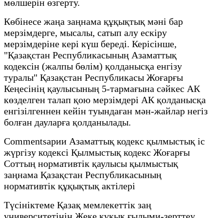
мөлшерін өзгерту.
Көбінесе жаңа заңнама құқықтық мәні бар
мерзімдерге, мысалы, сатып алу ескіру
мерзімдеріне кері күш береді. Керісінше,
"Қазақстан Республикасының Азаматтық
кодексін (жалпы бөлім) қолданысқа енгізу
туралы" Қазақстан Республикасы Жоғарғы
Кеңесінің қаулысының 5-тармағына сәйкес АК
көзделген талап қою мерзімдері АК қолданысқа
енгізілгеннен кейін туындаған мән-жайлар негіз
болған дауларға қолданылады.
Commentsарии Азаматтық кодекс қылмыстық іс
жүргізу кодексі Қылмыстық кодекс Жоғарғы
Соттың нормативтік қаулысы қылмыстық
заңнама Қазақстан Республикасының
нормативтік құқықтық актілері
Түсініктеме Қазақ мемлекеттік заң
университетінің Жеке құқық ғылыми-зерттеу