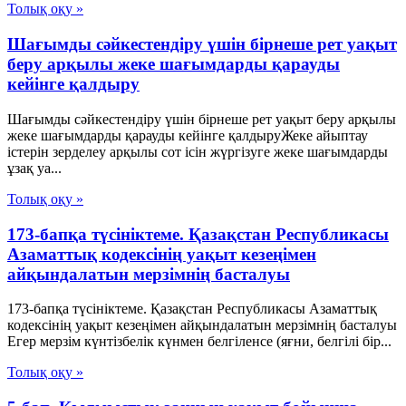
Толық оқу »
Шағымды сәйкестендіру үшін бірнеше рет уақыт
беру арқылы жеке шағымдарды қарауды
кейінге қалдыру
Шағымды сәйкестендіру үшін бірнеше рет уақыт беру арқылы
жеке шағымдарды қарауды кейінге қалдыруЖеке айыптау
істерін зерделеу арқылы сот ісін жүргізуге жеке шағымдарды
ұзақ уа...
Толық оқу »
173-бапқа түсініктеме. Қазақстан Республикасы
Азаматтық кодексінің уақыт кезеңімен
айқындалатын мерзімнің басталуы
173-бапқа түсініктеме. Қазақстан Республикасы Азаматтық
кодексінің уақыт кезеңімен айқындалатын мерзімнің басталуы
Егер мерзім күнтізбелік күнмен белгіленсе (яғни, белгілі бір...
Толық оқу »