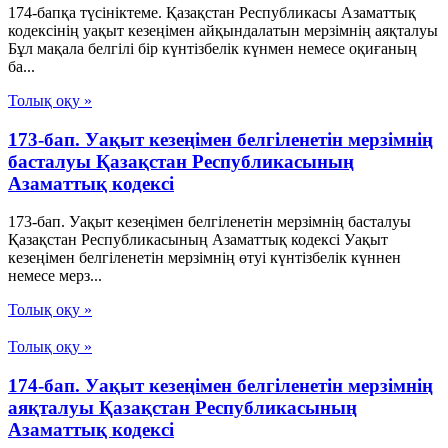
174-бапқа түсініктеме. Қазақстан Республикасы Азаматтық
кодексінің уақыт кезеңімен айқындалатын мерзімнің аяқталуы
Бұл мақала белгілі бір күнтізбелік күнмен немесе оқиғаның
ба...
Толық оқу »
173-бап. Уақыт кезеңiмен белгiленетiн мерзiмнiң
басталуы Қазақстан Республикасының
Азаматтық кодексi
173-бап. Уақыт кезеңiмен белгiленетiн мерзiмнiң басталуы
Қазақстан Республикасының Азаматтық кодексi Уақыт
кезеңiмен белгiленетiн мерзiмнiң өтуi күнтiзбелiк күннен
немесе мерз...
Толық оқу »
Толық оқу »
174-бап. Уақыт кезеңiмен белгiленетiн мерзiмнiң
аяқталуы Қазақстан Республикасының
Азаматтық кодексi