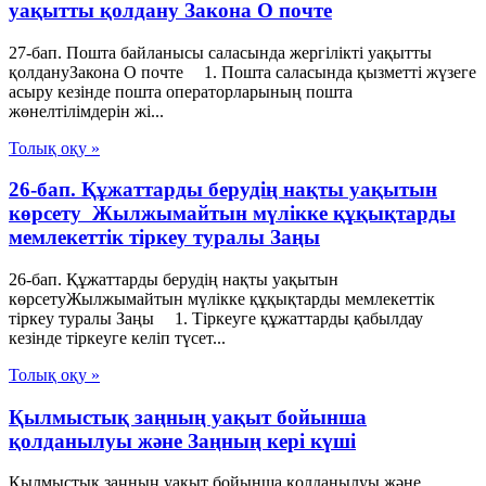
уақытты қолдану Закона О почте
27-бап. Пошта байланысы саласында жергілікті уақытты
қолдануЗакона О почте 1. Пошта саласында қызметті жүзеге
асыру кезінде пошта операторларының пошта
жөнелтілімдерін жі...
Толық оқу »
26-бап. Құжаттарды берудің нақты уақытын
көрсету Жылжымайтын мүлікке құқықтарды
мемлекеттік тіркеу туралы Заңы
26-бап. Құжаттарды берудің нақты уақытын
көрсетуЖылжымайтын мүлікке құқықтарды мемлекеттік
тіркеу туралы Заңы 1. Тіркеуге құжаттарды қабылдау
кезінде тіркеуге келіп түсет...
Толық оқу »
Қылмыстық заңның уақыт бойынша
қолданылуы және Заңның кері күші
Қылмыстық заңның уақыт бойынша қолданылуы және