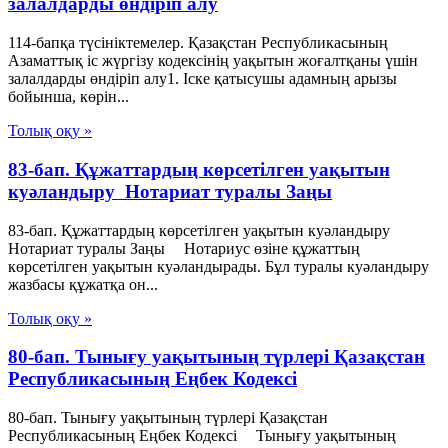
залалдарды өндіріп алу
114-бапқа түсініктемелер. Қазақстан Республикасының
Азаматтық іс жүргізу кодексінің уақытын жоғалтқаны үшін
залалдарды өндіріп алу1. Іске қатысушы адамның арызы
бойынша, көрін...
Толық оқу »
83-бап. Құжаттардың көрсетiлген уақытын
куәландыру Нотариат туралы Заңы
83-бап. Құжаттардың көрсетiлген уақытын куәландыру
Нотариат туралы Заңы Нотариус өзiне құжаттың
көрсетiлген уақытын куәландырады. Бұл туралы куәландыру
жазбасы құжатқа он...
Толық оқу »
80-бап. Тынығу уақытының түрлері Қазақстан
Республикасының Еңбек Кодексі
80-бап. Тынығу уақытының түрлері Қазақстан
Республикасының Еңбек Кодексі Тынығу уақытының