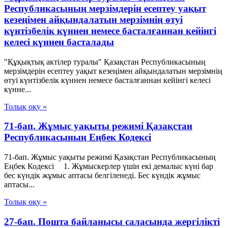
Республикасының мерзімдерін есептеу уақыт
кезеңімен айқындалатын мерзімнің өтуі
күнтізбелік күннен немесе басталғаннан кейінгі
келесі күннен басталады
"Құқықтық актілер туралы" Қазақстан Республикасының
мерзімдерін есептеу уақыт кезеңімен айқындалатын мерзімнің
өтуі күнтізбелік күннен немесе басталғаннан кейінгі келесі
күнне...
Толық оқу »
71-бап. Жұмыс уақыты режимі Қазақстан
Республикасының Еңбек Кодексі
71-бап. Жұмыс уақыты режимі Қазақстан Республикасының
Еңбек Кодексі 1. Жұмыскерлер үшін екі демалыс күні бар
бес күндік жұмыс аптасы белгіленеді. Бес күндік жұмыс
аптасы...
Толық оқу »
27-бап. Пошта байланысы саласында жергілікті