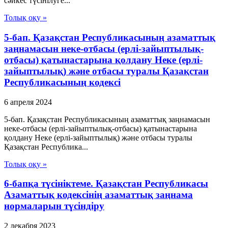
сәйкес түсiнiлуге...
Толық оқу »
5-бап. Қазақстан Республикасының азаматтық
заңнамасын неке-отбасы (ерлі-зайыптылық-
отбасы) қатынастарына қолдану Неке (ерлі-
зайыптылық) және отбасы туралы Қазақстан
Республикасының кодексі
6 апреля 2024
5-бап. Қазақстан Республикасының азаматтық заңнамасын
неке-отбасы (ерлі-зайыптылық-отбасы) қатынастарына
қолдану Неке (ерлі-зайыптылық) және отбасы туралы
Қазақстан Республика...
Толық оқу »
6-бапқа түсініктеме. Қазақстан Республикасы
Азаматтық кодексінің азаматтық заңнама
нормаларын түсіндіру
2 декабря 2023