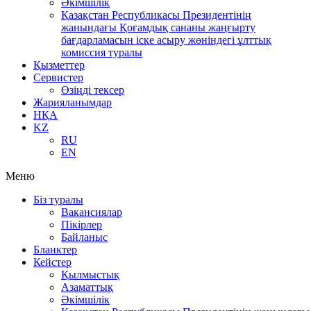
Әкімшілік
Қазақстан Республикасы Президентінің
жанындағы Қоғамдық сананы жаңғырту
бағдарламасын іске асыру жөніндегі ұлттық
комиссия туралы
Қызметтер
Сервистер
Өзіңді тексер
Жарияланымдар
НҚА
KZ
RU
EN
Меню
Біз туралы
Вакансиялар
Пікірлер
Байланыс
Бланктер
Кейстер
Қылмыстық
Азаматтық
Әкімшілік