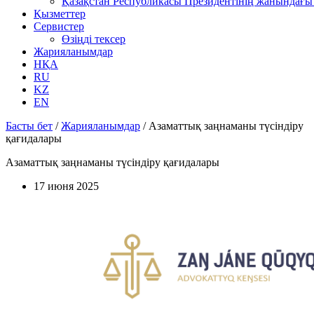
Қазақстан Республикасы Президентінің жанындағы 
Қызметтер
Сервистер
Өзіңді тексер
Жарияланымдар
НҚА
RU
KZ
EN
Басты бет
/
Жарияланымдар
/
Азаматтық заңнаманы түсіндіру
қағидалары
Азаматтық заңнаманы түсіндіру қағидалары
17 июня 2025