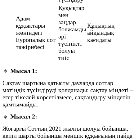
Құқықтар
мен
Адам
заңдар
құқықтары
Құқықтық
болжамды
жөніндегі
айқындық
әрі
Еуропалық сот
қағидаты
түсінікті
тәжірибесі
болуы
тиіс
🔸
Мысал 1:
Сақтау шартына қатысты дауларда соттар
мәтіндік түсіндіруді қолданады: сақтау міндеті –
егер тікелей көрсетілмесе, сақтандыру міндетін
қамтымайды.
🔸
Мысал 2:
Жоғарғы Соттың 2021 жылғы шолуы бойынша,
кепіл шарты бойынша меншік құқығының пайда