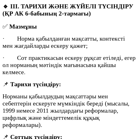
🔹
III. ТАРИХИ ЖӘНЕ ЖҮЙЕЛІ ТҮСІНДІРУ
(ҚР АК 6-бабының 2-тармағы)
✅
Мазмұны
· Норма қабылданған мақсатты, контексті
мен жағдайларды ескеру қажет;
· Сот практикасын ескеру рұқсат етіледі, егер
ол норманың мәтіндік мағынасына қайшы
келмесе.
📌
Тарихи түсіндіру:
Норманы қабылдаудың мақсаттары мен
себептерін ескеруге мүмкіндік береді (мысалы,
1999 немесе 2011 жылдардағы реформалар,
цифрлық және міндеттемелік құқық
реформалары).
📌
Соттық түсіндіру: