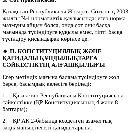
Қазақстан Республикасы Жоғарғы Сотының 2003
жылғы №4 нормативтік қаулысында: егер норма
мазмұны айқын болса, онда сот оны басқа
мағынада түсіндіруге құқылы емес, тіпті басқа
түсіндіру қисындырақ көрінсе де.
🔹
II. КОНСТИТУЦИЯЛЫҚ ЖӘНЕ
ҚАҒИДАЛЫ ҚҰНДЫЛЫҚТАРҒА
СӘЙКЕСТІКТІҢ АЛҒАШҚЫЛЫҒЫ
Егер мәтіндік мағына балама түсіндіруге жол
берсе, басымдық келесіге беріледі:
1. Қазақстан Республикасы Конституциясына
сәйкестікке (ҚР Конституциясының 4 және 8-
баптары);
2. ҚР АК 2-бабында көзделген азаматтық
заңнаманың негізгі қағидаттарына: