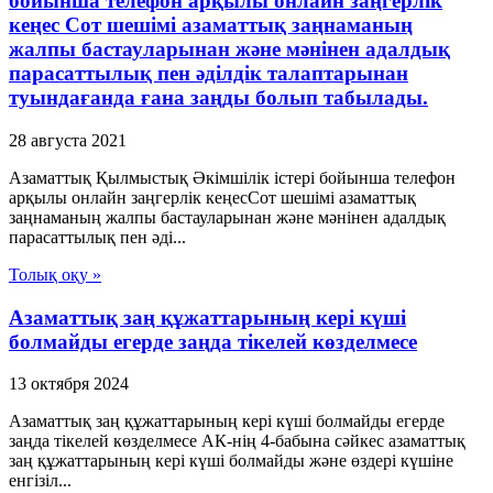
бойынша телефон арқылы онлайн заңгерлік
кеңес Сот шешімі азаматтық заңнаманың
жалпы бастауларынан және мәнiнен адалдық
парасаттылық пен әдiлдiк талаптарынан
туындағанда ғана заңды болып табылады.
28 августа 2021
Азаматтық Қылмыстық Әкімшілік істері бойынша телефон
арқылы онлайн заңгерлік кеңесСот шешімі азаматтық
заңнаманың жалпы бастауларынан және мәнiнен адалдық
парасаттылық пен әдi...
Толық оқу »
Азаматтық заң құжаттарының керi күшi
болмайды егерде заңда тiкелей көзделмесе
13 октября 2024
Азаматтық заң құжаттарының керi күшi болмайды егерде
заңда тiкелей көзделмесе АК-нің 4-бабына сәйкес азаматтық
заң құжаттарының керi күшi болмайды және өздерi күшiне
енгiзiл...