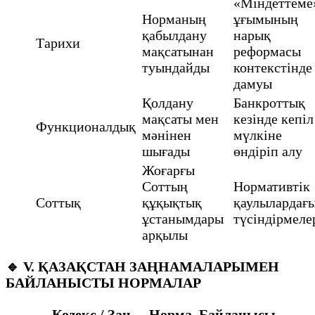
«Міндеттеме
Норманың
ұғымының
қабылдану
нарық
Тарихи
мақсатынан
реформасы
туындайды
контекстінде
дамуы
Қолдану
Банкроттық
мақсаты мен
кезінде кепіл
Функционалдық
мәнінен
мүлкіне
шығады
өндіріп алу
Жоғарғы
Соттың
Нормативтік
Соттық
құқықтық
қаулылардағ
ұстанымдары
түсіндірмеле
арқылы
🔹
V. ҚАЗАҚСТАН ЗАҢНАМАЛАРЫМЕН
БАЙЛАНЫСТЫ НОРМАЛАР
Кодекс / Заң
Норма
Байланысы