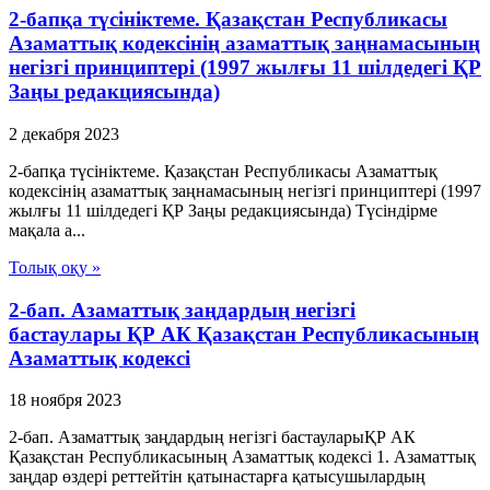
2-бапқа түсініктеме. Қазақстан Республикасы
Азаматтық кодексінің азаматтық заңнамасының
негізгі принциптері (1997 жылғы 11 шілдедегі ҚР
Заңы редакциясында)
2 декабря 2023
2-бапқа түсініктеме. Қазақстан Республикасы Азаматтық
кодексінің азаматтық заңнамасының негізгі принциптері (1997
жылғы 11 шілдедегі ҚР Заңы редакциясында) Түсіндірме
мақала а...
Толық оқу »
2-бап. Азаматтық заңдардың негiзгi
бастаулары ҚР АК Қазақстан Республикасының
Азаматтық кодексi
18 ноября 2023
2-бап. Азаматтық заңдардың негiзгi бастауларыҚР АК
Қазақстан Республикасының Азаматтық кодексi 1. Азаматтық
заңдар өздерi реттейтiн қатынастарға қатысушылардың