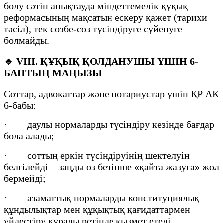
болу сәтін анықтауда міндеттемелік құқық
реформасының мақсатын ескеру қажет (тарихи
тәсіл), тек сөзбе-сөз түсіндіруге сүйенуге
болмайды.
🔹
VIII. ҚҰҚЫҚ ҚОЛДАНУШЫ ҮШІН 6-
БАПТЫҢ МАҢЫЗЫ
Соттар, адвокаттар және нотариустар үшін ҚР АК
6-бабы:
· даулы нормаларды түсіндіру кезінде бағдар
бола алады;
· соттың еркін түсіндіруінің шектелуін
белгілейді – заңды өз бетінше «қайта жазуға» жол
бермейді;
· азаматтық нормаларды конституциялық
құндылықтар мен құқықтық қағидаттармен
үйлестіру құралы ретінде қызмет етеді.