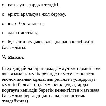
o қатысушылардың теңдігі,
o ерікті араласуға жол бермеу,
o шарт бостандығы,
o адал ниеттілік,
o бұзылған құқықтарды қалпына келтірудің
басымдығы.
🔍
Мысал:
Егер қандай да бір нормада «мүлік» термині тек
жылжымалы мүлік ретінде немесе кез келген
экономикалық құндылық ретінде түсіндірілуі
мүмкін болса – онда мүліктік құқықтарды
қорғауға кепілдік беретін кеңейтілген мағынаға
басымдық беріледі (мысалы, банкроттық
жағдайында).