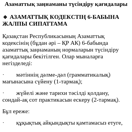
Азаматтық заңнаманы түсіндіру қағидалары
🔹
АЗАМАТТЫҚ КОДЕКСТІҢ 6-БАБЫНА
ЖАЛПЫ СИПАТТАМА
Қазақстан Республикасының Азаматтық
кодексінің (бұдан әрі – ҚР АК) 6-бабында
азаматтық заңнаманың нормаларын түсіндіру
қағидалары бекітілген. Олар мыналарға
негізделеді:
· мәтіннің дәлме-дәл (грамматикалық)
мағынасына сүйену (1-тармақ);
· жүйелі және тарихи тәсілді қолдану,
сондай-ақ сот практикасын ескеру (2-тармақ).
Бұл ереже:
· құқықтық айқындықты қамтамасыз етуге,