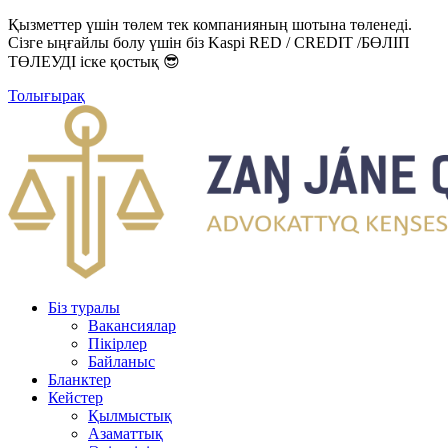
Қызметтер үшін төлем тек компанияның шотына төленеді.
Сізге ыңғайлы болу үшін біз Kaspi RED / CREDIT /БӨЛІП
ТӨЛЕУДІ іске қостық 😎
Толығырақ
Біз туралы
Вакансиялар
Пікірлер
Байланыс
Бланктер
Кейстер
Қылмыстық
Азаматтық