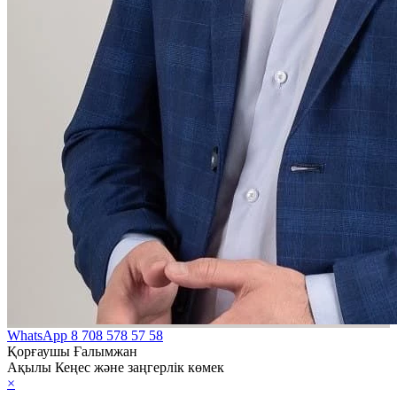
WhatsApp
8 708 578 57 58
Қорғаушы Ғалымжан
Ақылы Кеңес және заңгерлік көмек
×