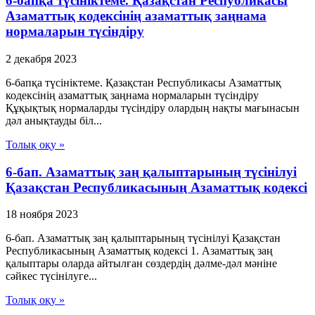
6-бапқа түсініктеме. Қазақстан Республикасы
Азаматтық кодексінің азаматтық заңнама
нормаларын түсіндіру
2 декабря 2023
6-бапқа түсініктеме. Қазақстан Республикасы Азаматтық
кодексінің азаматтық заңнама нормаларын түсіндіру
Құқықтық нормаларды түсіндіру олардың нақты мағынасын
дәл анықтауды біл...
Толық оқу »
6-бап. Азаматтық заң қалыптарының түсiнiлуi
Қазақстан Республикасының Азаматтық кодексi
18 ноября 2023
6-бап. Азаматтық заң қалыптарының түсiнiлуi Қазақстан
Республикасының Азаматтық кодексi 1. Азаматтық заң
қалыптары оларда айтылған сөздердiң дәлме-дәл мәнiне
сәйкес түсiнiлуге...
Толық оқу »