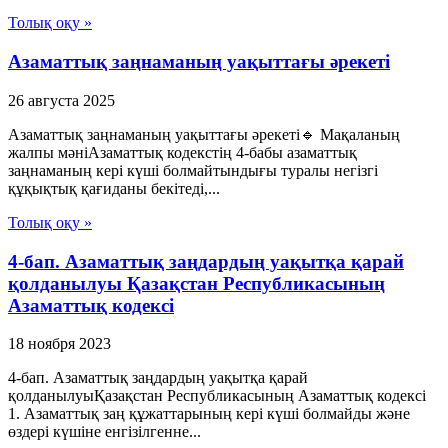
Толық оқу »
Азаматтық заңнаманың уақыттағы әрекеті
26 августа 2025
Азаматтық заңнаманың уақыттағы әрекеті🔹 Мақаланың
жалпы мәніАзаматтық кодекстің 4-бабы азаматтық
заңнаманың кері күші болмайтындығы туралы негізгі
құқықтық қағиданы бекітеді,...
Толық оқу »
4-бап. Азаматтық заңдардың уақытқа қарай
қолданылуы Қазақстан Республикасының
Азаматтық кодексi
18 ноября 2023
4-бап. Азаматтық заңдардың уақытқа қарай
қолданылуыҚазақстан Республикасының Азаматтық кодексi
1. Азаматтық заң құжаттарының керi күшi болмайды және
өздерi күшiне енгiзiлгенне...