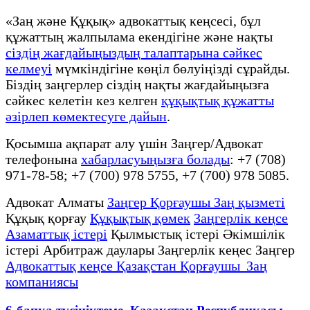
«Заң және Құқық» адвокаттық кеңсесі, бұл
құжаттың жалпылама екендігіне және нақты
сіздің жағдайыңыздың талаптарына сәйкес
келмеуі
мүмкіндігіне көңіл бөлуіңізді сұрайды.
Біздің заңгерлер сіздің нақты жағдайыңызға
сәйкес келетін кез келген
құқықтық құжатты
әзірлеп көмектесуге дайын
.
Қосымша ақпарат алу үшін Заңгер/Адвокат
телефонына
хабарласуыңызға болады
: +7 (708)
971-78-58; +7 (700) 978 5755, +7 (700) 978 5085.
Адвокат Алматы
Заңгер Қорғаушы Заң қызметі
Құқық қорғау
Құқықтық қөмек
Заңгерлік кеңсе
Азаматтық істері
Қылмыстық істері Әкімшілік
істері Арбитраж даулары Заңгерлік кеңес Заңгер
Адвокаттық кеңсе Қазақстан Қорғаушы Заң
компаниясы