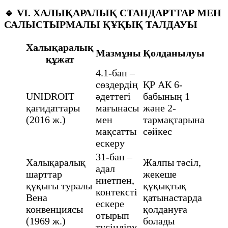
🔹
VI. ХАЛЫҚАРАЛЫҚ СТАНДАРТТАР МЕН
САЛЫСТЫРМАЛЫ ҚҰҚЫҚ ТАЛДАУЫ
Халықаралық
Мазмұны
Қолданылуы
құжат
4.1-бап –
сөздердің
ҚР АК 6-
UNIDROIT
әдеттегі
бабының 1
қағидаттары
мағынасы
және 2-
(2016 ж.)
мен
тармақтарына
мақсатты
сәйкес
ескеру
31-бап –
Халықаралық
Жалпы тәсіл,
адал
шарттар
жекеше
ниетпен,
құқығы туралы
құқықтық
контексті
Вена
қатынастарда
ескере
конвенциясы
қолдануға
отырып
(1969 ж.)
болады
түсіндіру