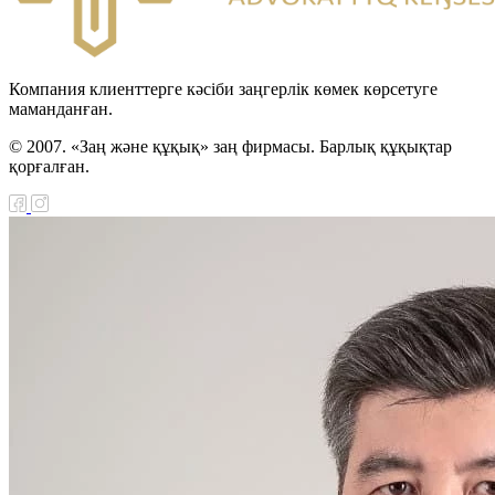
Компания клиенттерге кәсіби заңгерлік көмек көрсетуге
маманданған.
© 2007. «Заң және құқық» заң фирмасы. Барлық құқықтар
қорғалған.