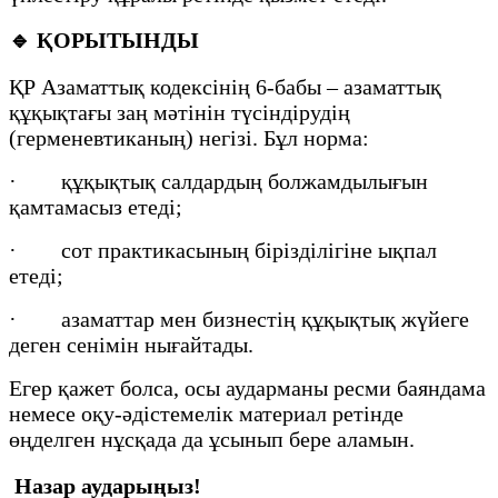
🔹
ҚОРЫТЫНДЫ
ҚР Азаматтық кодексінің 6-бабы – азаматтық
құқықтағы заң мәтінін түсіндірудің
(герменевтиканың) негізі. Бұл норма:
· құқықтық салдардың болжамдылығын
қамтамасыз етеді;
· сот практикасының бірізділігіне ықпал
етеді;
· азаматтар мен бизнестің құқықтық жүйеге
деген сенімін нығайтады.
Егер қажет болса, осы аударманы ресми баяндама
немесе оқу-әдістемелік материал ретінде
өңделген нұсқада да ұсынып бере аламын.
Назар аударыңыз!