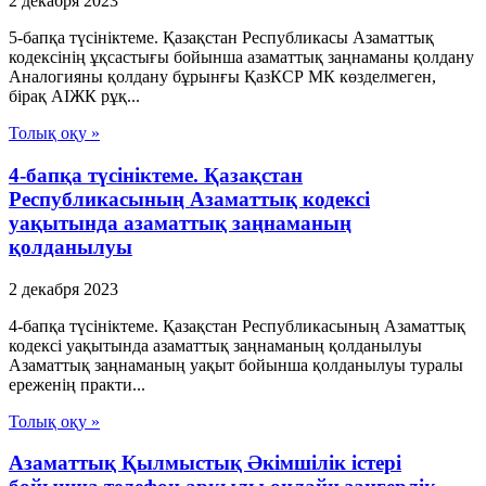
2 декабря 2023
5-бапқа түсініктеме. Қазақстан Республикасы Азаматтық
кодексінің ұқсастығы бойынша азаматтық заңнаманы қолдану
Аналогияны қолдану бұрынғы ҚазКСР МК көзделмеген,
бірақ АІЖК рұқ...
Толық оқу »
4-бапқа түсініктеме. Қазақстан
Республикасының Азаматтық кодексі
уақытында азаматтық заңнаманың
қолданылуы
2 декабря 2023
4-бапқа түсініктеме. Қазақстан Республикасының Азаматтық
кодексі уақытында азаматтық заңнаманың қолданылуы
Азаматтық заңнаманың уақыт бойынша қолданылуы туралы
ереженің практи...
Толық оқу »
Азаматтық Қылмыстық Әкімшілік істері