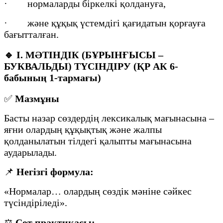
· нормаларды біркелкі қолдануға,
· және құқық үстемдігі қағидатын қорғауға
бағытталған.
🔹
I. МӘТІНДІК (БҰРЫНҒЫСЫ –
БУКВАЛЬДЫ) ТҮСІНДІРУ (ҚР АК 6-
бабының 1-тармағы)
✅
Мазмұны
Басты назар сөздердің лексикалық мағынасына –
яғни олардың құқықтық және жалпы
қолданылатын тілдегі қалыпты мағынасына
аударылады.
📌
Негізгі формула:
«Нормалар… олардың сөздік мәніне сәйкес
түсіндіріледі».
⚖️
Сот практикасы: