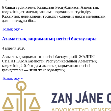
6-бапқа түсініктеме. Қазақстан Республикасы Азаматтық
кодексінің азаматтық заңнама нормаларын түсіндіру
Құқықтық нормаларды түсіндіру олардың нақты мағынасын
дәл анықтауды біл...
Толық оқу »
Азаматтық заңнаманың негізгі бастаулары
4 апреля 2026
Азаматтық заңнаманың негізгі бастаулары📘 ЖАЛПЫ
СИПАТТАМАҚазақстан Республикасының Азаматтық
кодексінің 2-бабында азаматтық заңнаманың негізгі
қағидаттары — яғни жеке құқықтың...
Толық оқу »