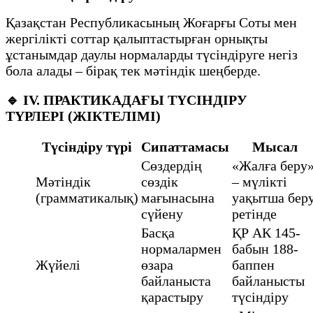
Қазақстан Республикасының Жоғарғы Соты мен
жергілікті соттар қалыптастырған орнықты
ұстанымдар даулы нормаларды түсіндіруге негіз
бола алады – бірақ тек мәтіндік шеңберде.
🔹
IV. ПРАКТИКАДАҒЫ ТҮСІНДІРУ
ТҮРЛЕРІ (ЖІКТЕЛІМІ)
Түсіндіру түрі
Сипаттамасы
Мысал
Сөздердің
«Жалға беру
Мәтіндік
сөздік
– мүлікті
(грамматикалық)
мағынасына
уақытша бер
сүйену
ретінде
Басқа
ҚР АК 145-
нормалармен
бабын 188-
Жүйелі
өзара
баппен
байланыста
байланысты
қарастыру
түсіндіру