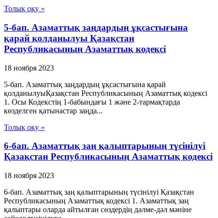
Толық оқу »
5-бап. Азаматтық заңдардың ұқсастығына
қарай қолданылуы Қазақстан
Республикасының Азаматтық кодексi
18 ноября 2023
5-бап. Азаматтық заңдардың ұқсастығына қарай
қолданылуыҚазақстан Республикасының Азаматтық кодексi
1. Осы Кодекстiң 1-бабындағы 1 және 2-тармақтарда
көзделген қатынастар заңда...
Толық оқу »
6-бап. Азаматтық заң қалыптарының түсiнiлуi
Қазақстан Республикасының Азаматтық кодексi
18 ноября 2023
6-бап. Азаматтық заң қалыптарының түсiнiлуi Қазақстан
Республикасының Азаматтық кодексi 1. Азаматтық заң
қалыптары оларда айтылған сөздердiң дәлме-дәл мәнiне