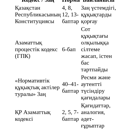
Қазақстан
4, 8,
Заң үстемдігі,
Республикасының
12, 13-
құқықтарды
Конституциясы
баптар
қорғау
Сот
құқықтағы
Азаматтық
олқылыққа
процестік кодекс
6-бап
сілтеме
(ГПК)
жасап, істен
бас
тартпайды
Ресми және
«Нормативтік
40–41-
аутентті
құқықтық актілер
баптар
түсіндіру
туралы» Заң
қағидалары
Қағидаттар,
ҚР Азаматтық
2, 5, 7-
аналогия,
кодексі
баптар
әдет-
ғұрыптар